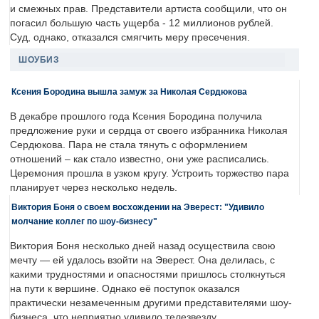
и смежных прав. Представители артиста сообщили, что он
погасил большую часть ущерба - 12 миллионов рублей.
Суд, однако, отказался смягчить меру пресечения.
ШОУБИЗ
Ксения Бородина вышла замуж за Николая Сердюкова
В декабре прошлого года Ксения Бородина получила
предложение руки и сердца от своего избранника Николая
Сердюкова. Пара не стала тянуть с оформлением
отношений – как стало известно, они уже расписались.
Церемония прошла в узком кругу. Устроить торжество пара
планирует через несколько недель.
Виктория Боня о своем восхождении на Эверест: "Удивило
молчание коллег по шоу-бизнесу"
Виктория Боня несколько дней назад осуществила свою
мечту — ей удалось взойти на Эверест. Она делилась, с
какими трудностями и опасностями пришлось столкнуться
на пути к вершине. Однако её поступок оказался
практически незамеченным другими представителями шоу-
бизнеса, что неприятно удивило телезвезду.