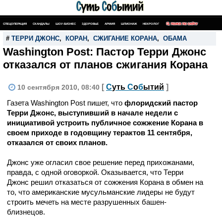
СПЕЦОПЕРАЦИЯ
СКАНДАЛЫ
ШОУ-БИЗНЕС
ЗДОРОВЬЕ
АРМИЯ
ШПИОНАЖ
НЕКРОЛОГ
ПОИСК ПО САЙТУ
#
ТЕРРИ ДЖОНС
,
КОРАН
,
СЖИГАНИЕ КОРАНА
,
ОБАМА
Washington Post: Пастор Терри Джонс
отказался от планов сжигания Корана
[
С
уть
С
о
б
ытий
]
10 сентября 2010, 08:40
Газета Washington Post пишет, что
флоридский пастор
Терри Джонс, выступивший в начале недели с
инициативой устроить публичное сожжение Корана в
своем приходе в годовщину терактов 11 сентября,
отказался от своих планов.
Джонс уже огласил свое решение перед прихожанами,
правда, с одной оговоркой. Оказывается, что Терри
Джонс решил отказаться от сожжения Корана в обмен на
то, что американские мусульманские лидеры не будут
строить мечеть на месте разрушенных башен-
близнецов.