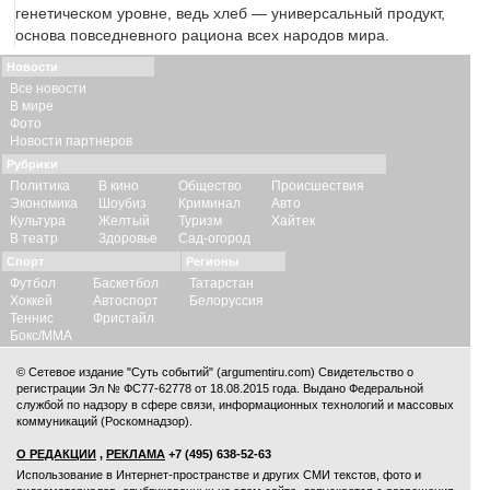
генетическом уровне, ведь хлеб — универсальный продукт,
основа повседневного рациона всех народов мира.
Новости
Все новости
В мире
Фото
Новости партнеров
Рубрики
Политика
В кино
Общество
Происшествия
Экономика
Шоубиз
Криминал
Авто
Культура
Желтый
Туризм
Хайтек
В театр
Здоровье
Сад-огород
Спорт
Регионы
Футбол
Баскетбол
Татарстан
Хоккей
Автоспорт
Белоруссия
Теннис
Фристайл
Бокс/ММА
© Сетевое издание "Суть событий" (argumentiru.com) Свидетельство о
регистрации Эл № ФС77-62778 от 18.08.2015 года. Выдано Федеральной
службой по надзору в сфере связи, информационных технологий и массовых
коммуникаций (Роскомнадзор).
О РЕДАКЦИИ
,
РЕКЛАМА
+7 (495) 638-52-63
Использование в Интернет-пространстве и других СМИ текстов, фото и