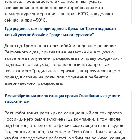
топлива. Предлагается, в частности, выпускать
авиакеросин с менее жесткими требованиями к
температуре замерзания - не при –60°C, как делают
сейчас, а при –50°C.
Где родился, там не пригодился: Дональд Трамп подписал
новый указ по борьбе с "родильным туризмом"
Дональд Трамп попытался обойти недавнее решение
Верховного суда, признавшее незаконным его указ о
запрете на получение гражданства по праву рождения, и
подписал новый указ, направленный на запрет так
называемого "родильного туризма", подразумевающего
приезд в страну на роды для получения ребенком
американского гражданства.
Великобритания ввела санкции против Озон банка и еще пяти
банков из РФ
Великобритания расширила санкционный список против
России.В него были включены 12 компаний, в том числе
ряд банков, а также одно физическое лицо и шесть судов.
Под санкции попал, в частности Озон банк. Там заявили,
что банк продолжает работать в обычном режиме, санкции