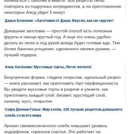
начинаться с бабочек в животе. Все рецепты легко
повторить из подручных ингредиентов, а на приготовление
некоторых блюд уйдет 5 минут.
Дарья Близнюк: «Заготовки от Даши. Вкусно, как ни «крути»!
Домашние заготовки — простой способ есть полезные
фрукты и овощи круглый год. А еще это очень удобно:
делать их легко и под рукой всегда будет готовая еда. Тем
более баночка угощения, сделанного своими руками, —
лучший подарок.
Анна Аксёнова: Муссовые торты. Легче легкого!
Безупречная форма, гладкое покрытие, идеальный разрез
— книга расскажет, как приготовить торт перфекциониста.
Вы увидите муссовые торты в разрезе и узнаете, как
приготовить каждый слой: бисквит, хрустящий слой,
начинку, мусс, покрытие.
Софи Дюпюи-Голье: Мир хлеба. 100 лучших рецептов домашнего
хлеба со всего мира
Аромат свежеиспеченного хлеба повышает уровень
эндорфинов, гормонов счастья. Это работает на