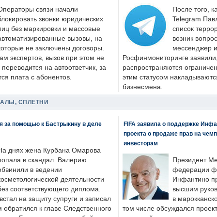
Операторы связи начали
После того, к
блокировать звонки юридических
Telegram Пав
лиц без маркировки и массовые
список террор
автоматизированные вызовы, на
возник вопрос
которые не заключены договоры.
мессенджер и
ам экспертов, вызов при этом не
Росфинмониторинге заявили, 
 переводится на автоответчик, за
распространяются ограничени
ся плата с абонентов.
этим статусом накладываютс
бизнесмена.
ДАЛЫ, СПЛЕТНИ
я за помощью к Бастрыкину в деле
FIFA заявила о поддержке Инфа
проекта о продаже прав на чем
инвесторам
На днях жена Курбана Омарова
попала в скандал. Валерию
Президент М
обвинили в ведении
федерации фу
косметологической деятельности
Инфантино пр
без соответствующего диплома.
высшим руков
стал на защиту супруги и записал
в марокканско
м обратился к главе Следственного
том числе обсуждался проек