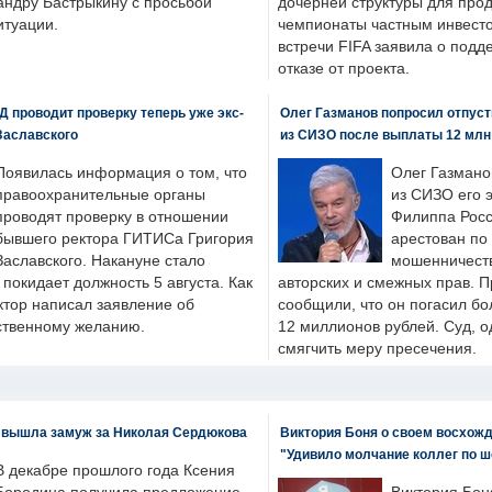
андру Бастрыкину с просьбой
дочерней структуры для про
итуации.
чемпионаты частным инвесто
встречи FIFA заявила о под
отказе от проекта.
 проводит проверку теперь уже экс-
Олег Газманов попросил отпуст
Заславского
из СИЗО после выплаты 12 млн
Появилась информация о том, что
Олег Газмано
правоохранительные органы
из СИЗО его 
проводят проверку в отношении
Филиппа Росс
бывшего ректора ГИТИСа Григория
арестован по
Заславского. Накануне стало
мошенничеств
н покидает должность 5 августа. Как
авторских и смежных прав. П
ктор написал заявление об
сообщили, что он погасил бо
бственному желанию.
12 миллионов рублей. Суд, о
смягчить меру пресечения.
 вышла замуж за Николая Сердюкова
Виктория Боня о своем восхожд
"Удивило молчание коллег по ш
В декабре прошлого года Ксения