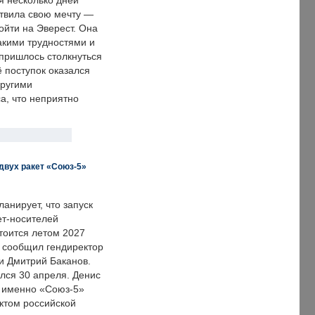
я несколько дней
твила свою мечту —
ойти на Эверест. Она
акими трудностями и
пришлось столкнуться
ё поступок оказался
другими
а, что неприятно
двух ракет «Союз-5»
анирует, что запуск
ет-носителей
тоится летом 2027
м сообщил гендиректор
и Дмитрий Баканов.
лся 30 апреля. Денис
о именно «Союз-5»
ктом российской