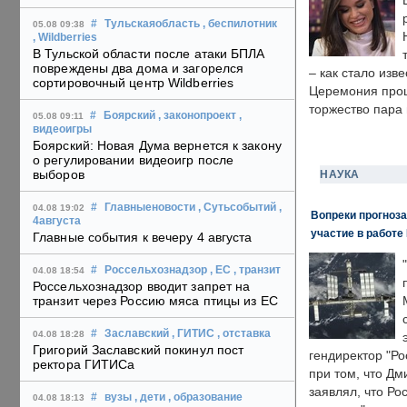
#
Тульскаяобласть
, беспилотник
05.08 09:38
, Wildberries
В Тульской области после атаки БПЛА
повреждены два дома и загорелся
– как стало изв
сортировочный центр Wildberries
Церемония прошл
торжество пара 
#
Боярский
, законопроект
,
05.08 09:11
видеоигры
Боярский: Новая Дума вернется к закону
о регулировании видеоигр после
выборов
НАУКА
#
Главныеновости
, Сутьсобытий
,
04.08 19:02
Вопреки прогноза
4августа
участие в работе 
Главные события к вечеру 4 августа
#
Россельхознадзор
, ЕС
, транзит
04.08 18:54
Россельхознадзор вводит запрет на
транзит через Россию мяса птицы из ЕС
#
Заславский
, ГИТИС
, отставка
04.08 18:28
Григорий Заславский покинул пост
гендиректор "Ро
ректора ГИТИСа
при том, что Дм
заявлял, что Ро
#
вузы
, дети
, образование
04.08 18:13