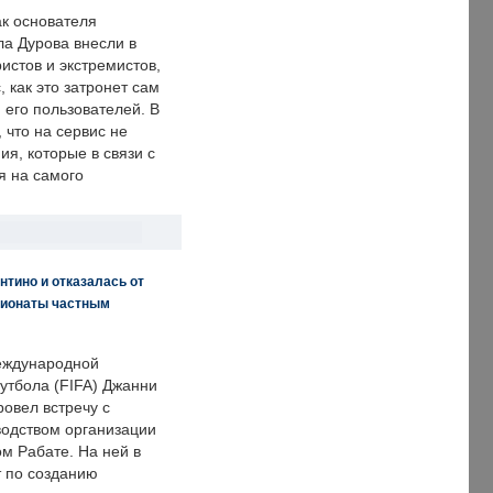
ак основателя
ла Дурова внесли в
истов и экстремистов,
, как это затронет сам
 его пользователей. В
что на сервис не
я, которые в связи с
я на самого
нтино и отказалась от
пионаты частным
еждународной
тбола (FIFA) Джанни
овел встречу с
одством организации
м Рабате. На ней в
т по созданию