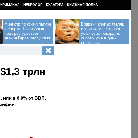
КРИМИНАЛ
НЕКРОЛОГ
КУЛЬТУРА
КНИЖНАЯ ПОЛКА
Министр по физкультуре
Вопреки злопыхателям
и спорту Чечни Ахмат
и критикам, "Колобок"
Кадыров удостоен
установил рекорд по
звания Героя республики
сборам уже в день
премьеры
$1,3 трлн
 или в 8,9% от ВВП,
Минфин.