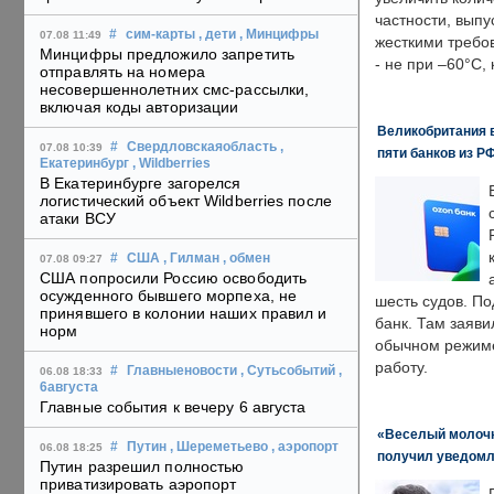
частности, выпу
#
сим-карты
, дети
, Минцифры
07.08 11:49
жесткими требо
Минцифры предложило запретить
- не при –60°C,
отправлять на номера
несовершеннолетних смс-рассылки,
включая коды авторизации
Великобритания в
#
Свердловскаяобласть
,
07.08 10:39
пяти банков из Р
Екатеринбург
, Wildberries
В Екатеринбурге загорелся
логистический объект Wildberries после
атаки ВСУ
#
США
, Гилман
, обмен
07.08 09:27
США попросили Россию освободить
осужденного бывшего морпеха, не
шесть судов. По
принявшего в колонии наших правил и
банк. Там заяви
норм
обычном режиме
работу.
#
Главныеновости
, Сутьсобытий
,
06.08 18:33
6августа
Главные события к вечеру 6 августа
«Веселый молочни
#
Путин
, Шереметьево
, аэропорт
06.08 18:25
получил уведомл
Путин разрешил полностью
приватизировать аэропорт