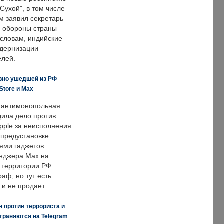
Сухой", в том числе
м заявил секретарь
 обороны страны
 словам, индийские
одернизации
елей.
вно ушедшей из РФ
Store и Max
 антимонопольная
дила дело против
pple за неисполнения
 предустановке
ями гаджетов
енджера Max на
 территории РФ.
аф, но тут есть
 и не продает.
 против террориста и
траняются на Telegram