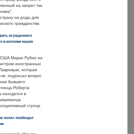
ленный на запрет так
изма",
страну на роды для
нского гражданства.
дить осужденного
о в колонии наших
 США Марко Рубио на
нистром иностранных
Лавровым, которая
ля, подписал вопрос
нии бывшего
отинца Роберта
а находится в
американца
ссоциативный ступор.
не поля» пообещал
ии