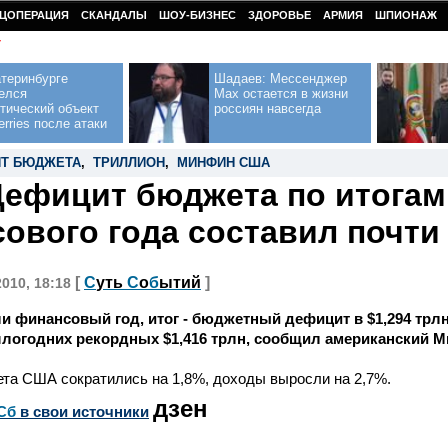
ЦОПЕРАЦИЯ
СКАНДАЛЫ
ШОУ-БИЗНЕС
ЗДОРОВЬЕ
АРМИЯ
ШПИОНАЖ
У
теринбурге
Шадаев: Мессенджер
елся
Max остается в жизни
тический объект
россиян навсегда
erries после атаки
Т БЮДЖЕТА
,
ТРИЛЛИОН
,
МИНФИН США
ефицит бюджета по итогам
ового года составил почти 
[
С
уть
С
о
б
ытий
]
2010, 18:18
 финансовый год, итог - бюджетный дефицит в $1,294 трлн,
шлогодних рекордных $1,416 трлн, сообщил американский 
та США сократились на 1,8%, доходы выросли на 2,7%.
дзен
Сб
в свои источники