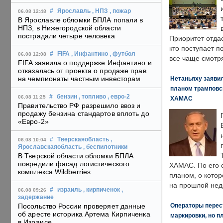
#
Ярославль
, НПЗ
, пожар
06.08 12:48
В Ярославле обломки БПЛА попали в
НПЗ, в Нижегородской области
пострадали четыре человека
Приоритет отда
кто поступает п
#
FIFA
, Инфантино
, футбол
06.08 12:08
все чаще смотря
FIFA заявила о поддержке Инфантино и
отказалась от проекта о продаже прав
на чемпионаты частным инвесторам
Нетаньяху заявил
планом трамповс
#
бензин
, топливо
, евро-2
06.08 11:25
ХАМАС
Правительство РФ разрешило ввоз и
продажу бензина стандартов вплоть до
«Евро-2»
#
Тверскаяобласть
,
06.08 10:04
Ярославскаяобласть
, беспилотники
В Тверской области обломки БПЛА
повредили фасад логистического
ХАМАС. По его 
комплекса Wildberries
планом, о кото
на прошлой нед
#
израиль
, кирпиченок
,
06.08 09:26
задержание
Операторы перест
Посольство России проверяет данные
об аресте историка Артема Кирпиченка
маркировки, но п
в Израиле