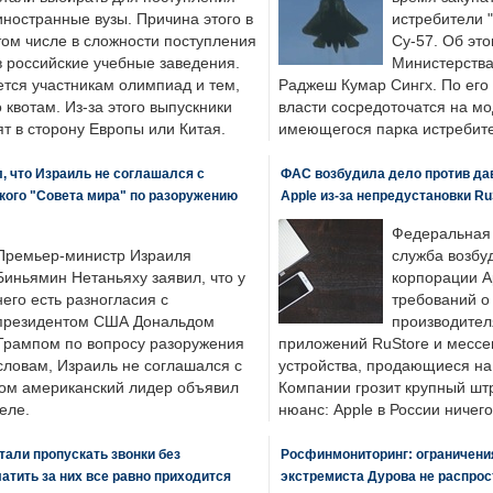
иностранные вузы. Причина этого в
истребители "
том числе в сложности поступления
Су-57. Об это
в российские учебные заведения.
Министерства
ется участникам олимпиад и тем,
Раджеш Кумар Сингх. По его
о квотам. Из-за этого выпускники
власти сосредоточатся на м
т в сторону Европы или Китая.
имеющегося парка истребит
, что Израиль не соглашался с
ФАС возбудила дело против да
кого "Совета мира" по разоружению
Apple из-за непредустановки Ru
Федеральная
Премьер-министр Израиля
служба возбу
Биньямин Нетаньяху заявил, что у
корпорации A
него есть разногласия с
требований о
президентом США Дональдом
производител
Трампом по вопросу разоружения
приложений RuStore и месс
словам, Израиль не соглашался с
устройства, продающиеся на
ром американский лидер объявил
Компании грозит крупный штр
еле.
нюанс: Apple в России ничего
али пропускать звонки без
Росфинмониторинг: ограничения
латить за них все равно приходится
экстремиста Дурова не распрос