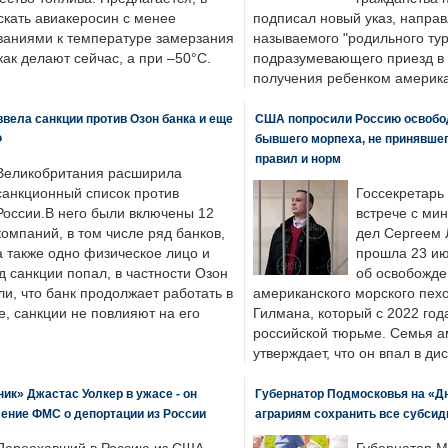
скать авиакеросин с менее
подписал новый указ, направ
ваниями к температуре замерзания
называемого "родильного тур
 как делают сейчас, а при –50°C.
подразумевающего приезд в 
получения ребенком америка
вела санкции против Озон банка и еще
США попросили Россию освобо
Ф
бывшего морпеха, не принявшег
правил и норм
Великобритания расширила
санкционный список против
Госсекретарь
России.В него были включены 12
встрече с ми
компаний, в том числе ряд банков,
дел Сергеем 
а также одно физическое лицо и
прошла 23 ию
д санкции попал, в частности Озон
об освобожде
ли, что банк продолжает работать в
американского морского пех
, санкции не повлияют на его
Гилмана, который с 2022 год
российской тюрьме. Семья 
утверждает, что он впал в ди
к» Джастас Уолкер в ужасе - он
Губернатор Подмосковья на «Д
ение ФМС о депортации из России
аграриям сохранить все субсид