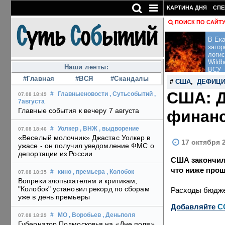
КАРТИНА ДНЯ
СПЕ
ПОИСК ПО САЙТ
В Ека
загор
логис
Wildb
Наши ленты:
ВСУ
#Главная
#ВСЯ
#Скандалы
#
США
,
ДЕФИЦИ
США: Д
#
Главныеновости
, Сутьсобытий
,
07.08 18:49
7августа
Главные события к вечеру 7 августа
финанс
#
Уолкер
, ВНЖ
, выдворение
07.08 18:46
«Веселый молочник» Джастас Уолкер в
17 октября 
ужасе - он получил уведомление ФМС о
депортации из России
США закончили
что ниже про
#
кино
, премьера
, Колобок
07.08 18:35
Вопреки злопыхателям и критикам,
"Колобок" установил рекорд по сборам
Расходы бюдже
уже в день премьеры
Добавляйте
C
#
МО
, Воробьев
, Деньполя
07.08 18:29
Губернатор Подмосковья на «Дне поля»