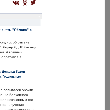
ep
 снять "Яблоко" с
суд иск об отмене
о". Лидер ЛДПР Леонид
ей. А главный
и обратился в
я: Дональд Трамп
 с "родильным
п попытался обойти
ение Верховного
вшее незаконным его
е на получение
по праву рождения, и