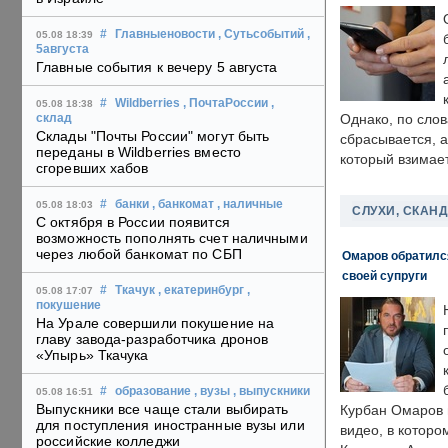
#
Главныеновости
, Сутьсобытий
,
05.08 18:39
5августа
Главные события к вечеру 5 августа
#
Wildberries
, ПочтаРоссии
,
05.08 18:38
Однако, по слов
склад
Склады "Почты России" могут быть
сбрасывается, а
переданы в Wildberries вместо
который взимает
сгоревших хабов
#
банки
, банкомат
, наличные
05.08 18:03
СЛУХИ, СКАН
С октября в России появится
возможность пополнять счет наличными
через любой банкомат по СБП
Омаров обратилс
своей супруги
#
Ткачук
, екатеринбург
,
05.08 17:07
покушение
На Урале совершили покушение на
главу завода-разработчика дронов
«Упырь» Ткачука
#
образование
, вузы
, выпускники
05.08 16:51
Выпускники все чаще стали выбирать
Курбан Омаров в
для поступления иностранные вузы или
видео, в которо
российские колледжи