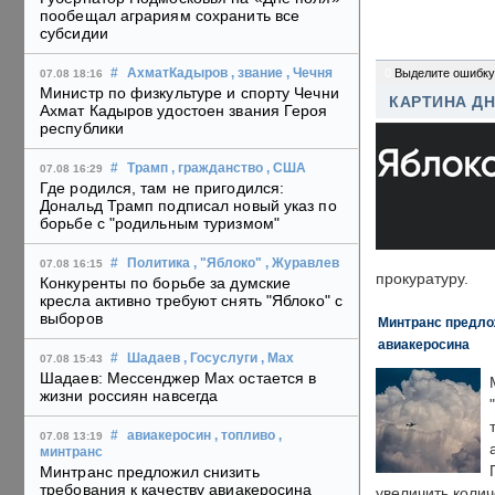
пообещал аграриям сохранить все
субсидии
0
Выделите ошибку
#
АхматКадыров
, звание
, Чечня
07.08 18:16
Министр по физкультуре и спорту Чечни
КАРТИНА Д
Ахмат Кадыров удостоен звания Героя
республики
#
Трамп
, гражданство
, США
07.08 16:29
Где родился, там не пригодился:
Дональд Трамп подписал новый указ по
борьбе с "родильным туризмом"
#
Политика
, "Яблоко"
, Журавлев
07.08 16:15
прокуратуру.
Конкуренты по борьбе за думские
кресла активно требуют снять "Яблоко" с
выборов
Минтранс предлож
авиакеросина
#
Шадаев
, Госуслуги
, Max
07.08 15:43
Шадаев: Мессенджер Max остается в
жизни россиян навсегда
#
авиакеросин
, топливо
,
07.08 13:19
минтранс
Минтранс предложил снизить
требования к качеству авиакеросина
увеличить колич