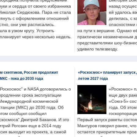
Бородина получила предложение
Виктория Бон
руки и сердца от своего избранника
назад осущес
Николая Сердюкова. Пара не стала
ей удалось вз
тянуть с оформлением отношений
делилась, с к
естно, они уже расписались.
опасностями 
а в узком кругу. Устроить
на пути к вершине. Однако е
планирует через несколько недель.
практически незамеченным 
представителями шоу-бизнес
удивило телезвезду.
м скептиков, Россия продолжит
«Роскосмос» планирует запуск 
МКС - пока до 2030 года
летом 2027 года
"Роскосмос" и NASA договорились о
«Роскомос» пл
продлении срока эксплуатации
еще двух рак
Международной космической
«Союз-5» сос
станции (МКС) до 2030 года. Об
года. Об это
этом сообщил сообщил
госкорпораци
скосмоса" Дмитрий Баканов. И это
Первый запуск ракеты состоя
итрий Рогозин еще в 2014 году
Мантуров говорил ранее, чт
ссия выходит из проекта, а самой
остается приоритетным прое