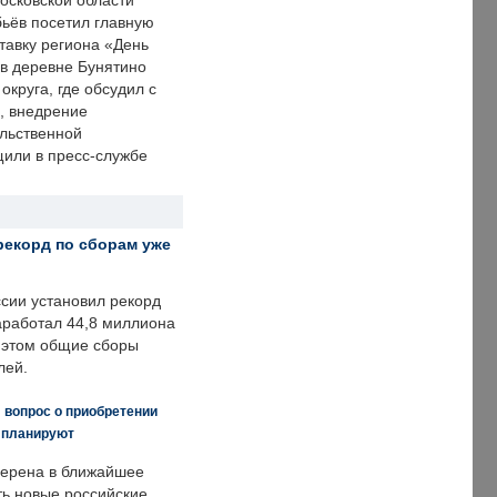
осковской области
ьёв посетил главную
тавку региона «День
 в деревне Бунятино
округа, где обсудил с
, внедрение
ольственной
щили в пресс-службе
рекорд по сборам уже
ссии установил рекорд
заработал 44,8 миллиона
и этом общие сборы
лей.
 вопрос о приобретении
е планируют
ерена в ближайшее
ть новые российские