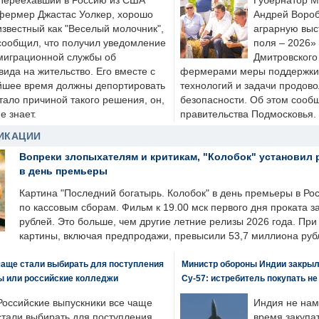
Переехавший в Россию из США
Губернатор М
фермер Джастас Уолкер, хорошо
Андрей Вороб
известный как "Веселый молочник",
аграрную выс
сообщил, что получил уведомление
поля – 2026»
миграционной службы об
Дмитровского 
ида на жительство. Его вместе с
фермерами меры поддержки
йшее время должны депортировать
технологий и задачи продов
стало причиной такого решения, он,
безопасности. Об этом сооб
е знает.
правительства Подмосковья.
ИКАЦИИ
Вопреки злопыхателям и критикам, "Колобок" установил 
в день премьеры
Картина "Последний богатырь. Колобок" в день премьеры в Ро
по кассовым сборам. Фильм к 19.00 мск первого дня проката 
рублей. Это больше, чем другие летние релизы 2026 года. Пр
картины, включая предпродажи, превысили 53,7 миллиона руб
чаще стали выбирать для поступления
Министр обороны Индии закрыл
ы или российские колледжи
Су-57: истребитель покупать н
Российские выпускники все чаще
Индия не нам
стали выбирать для поступления
время закупа