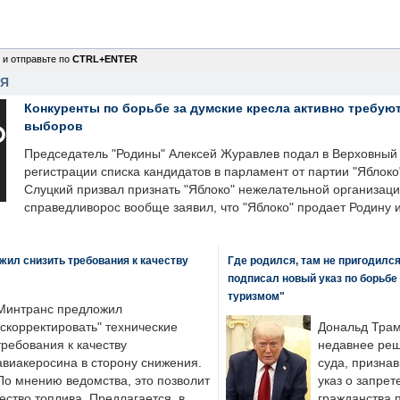
 и отправьте по
CTRL+ENTER
НЯ
Конкуренты по борьбе за думские кресла активно требуют
выборов
Председатель "Родины" Алексей Журавлев подал в Верховный 
регистрации списка кандидатов в парламент от партии "Яблок
Слуцкий призвал признать "Яблоко" нежелательной организаци
справедливорос вообще заявил, что "Яблоко" продает Родину 
ил снизить требования к качеству
Где родился, там не пригодилс
подписал новый указ по борьбе
туризмом"
Минтранс предложил
"скорректировать" технические
Дональд Трам
требования к качеству
недавнее реш
авиакеросина в сторону снижения.
суда, призна
По мнению ведомства, это позволит
указ о запрет
ество топлива. Предлагается, в
гражданства 