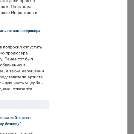
дажи доли прав на
рам. По итогам
держке Инфантино и
ить его экс-продюсера
в попросил отпустить
экс-продюсера
у. Ранее тот был
 обвинению в
е, а также нарушении
редставители артиста
льшую часть ущерба -
днако, отказался
ении на Эверест:
оу-бизнесу"