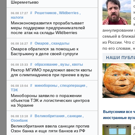
Шереметьево
#
Решетников
, Wildberries
,
06.08 17:27
налоги
Минэкономразвития прорабатывает
меры поддержки предпринимателей
аннулировании в
после атак на склады Wildberries
семьей в ближа
из России. Что 
#
Омаров
, скандалы
06.08 16:27
по его словам, н
Омаров обратился за помощью к
Бастрыкину в деле своей супруги
НАШИ ПУБЛ
#
образование
, вузы
, квоты
06.08 15:33
Ректор МГИМО предложил ввести квоты
для олимпиадников при приеме в вузы
#
минобороны
, спецоперация
,
06.08 15:04
ТЭК
Минобороны заявило о поражении
объектов ТЭК и логистических центров
на Украине
Выпускники все 
#
Великобритания
, санкции
,
06.08 13:18
иностранные вуз
Озонбанк
Великобритания ввела санкции против
Озон банка и еще пяти банков из РФ