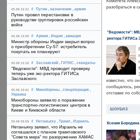
Комитета Алекс
разобраться в с
#
Путин
, назначение
, армия
05.08 16:21
Путин провел перестановки в
руководстве группировок российских
войск
"Ведомости": МВД
#
Армия
, Индия
, авиация
05.08 13:55
ректора ГИТИСа 
Министр обороны Индии закрыл вопрос
о приобретении Су-57: истребитель
покупать не планируют
#
Заславский
, ГИТИС
, скандалы
05.08 12:16
"Ведомости": МВД проводит проверку
теперь уже экс-ректора ГИТИСа
Заславского
известно, что о
сообщалось, ре
#
Минобороны
, спецоперация
,
05.08 10:01
отставке по со
Украина
Минобороны заявило о поражении
транспортно-логистических центров в
ШОУБИЗ
Киеве и Киевской области
#
Нетаньяху
, Трамп
, Израиль
05.08 09:55
Ксения Бородина
Нетаньяху заявил, что Израиль не
соглашался с планом трамповского
"Совета мира" по разоружению ХАМАС