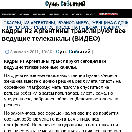
СПЕЦОПЕРАЦИЯ
СКАНДАЛЫ
ШОУ-БИЗНЕС
ЗДОРОВЬЕ
АРМИЯ
ШПИОНАЖ
НЕКРОЛОГ
ПОИСК ПО САЙТУ
#
КАДРЫ
,
ИЗ АРГЕНТИНЫ
,
БУЭНОС-АЙРЕС
,
ЖЕНЩИНА С ДОЧКО
,
НА РЕЛЬСЫ
,
РЕБЕНКУ
,
ПОЕЗД
,
НА РЕЛЬСАХ
,
РЕБЕНОК
Кадры из Аргентины транслируют все
ведущие телеканалы (ВИДЕО)
[
С
уть
С
о
б
ытий
]
8 января 2011, 18:36
Кадры из Аргентины транслируют сегодня все
ведущие телевизионные каналы.
На одной из железнодорожных станций Буэнос-Айреса
женщина вместе с дочкой решила без билета попасть на
соседнюю платформу: мать помогла спуститься на
рельсы ребенку, а затем попыталась слезть сама, но
увидев поезд, забралась обратно. Девочка осталась на
рельсах.
Но закончилось все хорошо - за мгновение до прибытия
состава ребенок успел спрятаться в нише под
платформой. На девочке ни царапины, а вот от шока ни
она, ни ее мать не могут оправиться до сих пор, передает