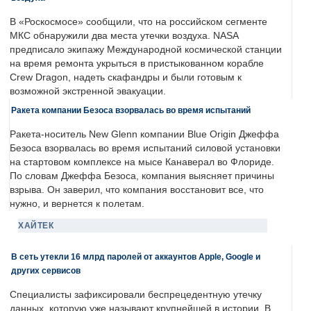
В «Роскосмосе» сообщили, что на российском сегменте
МКС обнаружили два места утечки воздуха. NASA
предписало экипажу Международной космической станции
на время ремонта укрыться в пристыкованном корабле
Crew Dragon, надеть скафандры и были готовым к
возможной экстренной эвакуации.
Ракета компании Безоса взорвалась во время испытаний
Ракета-носитель New Glenn компании Blue Origin Джеффа
Безоса взорвалась во время испытаний силовой установки
на стартовом комплексе на мысе Канаверал во Флориде.
По словам Джеффа Безоса, компания выясняет причины
взрыва. Он заверил, что компания восстановит все, что
нужно, и вернется к полетам.
ХАЙТЕК
В сеть утекли 16 млрд паролей от аккаунтов Apple, Google и
других сервисов
Специалисты зафиксировали беспрецедентную утечку
данных, которую уже называют крупнейшей в истории. В