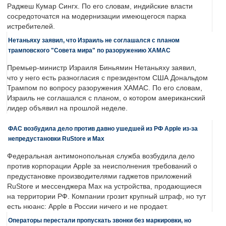
Раджеш Кумар Сингх. По его словам, индийские власти
сосредоточатся на модернизации имеющегося парка
истребителей.
Нетаньяху заявил, что Израиль не соглашался с планом
трамповского "Совета мира" по разоружению ХАМАС
Премьер-министр Израиля Биньямин Нетаньяху заявил,
что у него есть разногласия с президентом США Дональдом
Трампом по вопросу разоружения ХАМАС. По его словам,
Израиль не соглашался с планом, о котором американский
лидер объявил на прошлой неделе.
ФАС возбудила дело против давно ушедшей из РФ Apple из-за
непредустановки RuStore и Max
Федеральная антимонопольная служба возбудила дело
против корпорации Apple за неисполнения требований о
предустановке производителями гаджетов приложений
RuStore и мессенджера Max на устройства, продающиеся
на территории РФ. Компании грозит крупный штраф, но тут
есть нюанс: Apple в России ничего и не продает.
Операторы перестали пропускать звонки без маркировки, но