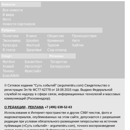
Новости
Все новости
В мире
Фото
Новости партнеров
Рубрики
Политика
В кино
Общество
Происшествия
Экономика
Шоубиз
Криминал
Авто
Культура
Желтый
Туризм
Хайтек
В театр
Здоровье
Сад-огород
Спорт
Регионы
Футбол
Баскетбол
Татарстан
Хоккей
Автоспорт
Белоруссия
Теннис
Фристайл
Бокс/ММА
© Сетевое издание "Суть событий" (argumentiru.com) Свидетельство о
регистрации Эл № ФС77-62778 от 18.08.2015 года. Выдано Федеральной
службой по надзору в сфере связи, информационных технологий и массовых
коммуникаций (Роскомнадзор).
О РЕДАКЦИИ
,
РЕКЛАМА
+7 (495) 638-52-63
Использование в Интернет-пространстве и других СМИ текстов, фото и
видеоматериалов, опубликованных на этом сайте, допускается с
разрешения
редакции
при условии обязательного размещения гиперссылки на источник
публикации («Суть событий» - argumentiru.com), точного воспроизведения