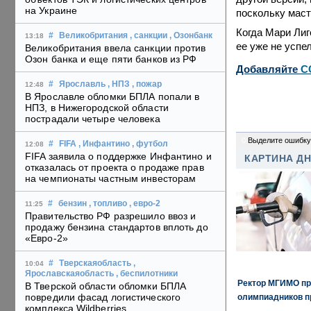
на Украине
поскольку маст
Когда Мари Лиг
#
Великобритания
, санкции
, Озонбанк
13:18
ее уже не успе
Великобритания ввела санкции против
Озон банка и еще пяти банков из РФ
Добавляйте
C
#
Ярославль
, НПЗ
, пожар
12:48
В Ярославле обломки БПЛА попали в
НПЗ, в Нижегородской области
пострадали четыре человека
0
Выделите ошибку
#
FIFA
, Инфантино
, футбол
12:08
FIFA заявила о поддержке Инфантино и
КАРТИНА Д
отказалась от проекта о продаже прав
на чемпионаты частным инвесторам
#
бензин
, топливо
, евро-2
11:25
Правительство РФ разрешило ввоз и
продажу бензина стандартов вплоть до
«Евро-2»
#
Тверскаяобласть
,
10:04
Ярославскаяобласть
, беспилотники
Ректор МГИМО пр
В Тверской области обломки БПЛА
повредили фасад логистического
олимпиадников п
комплекса Wildberries