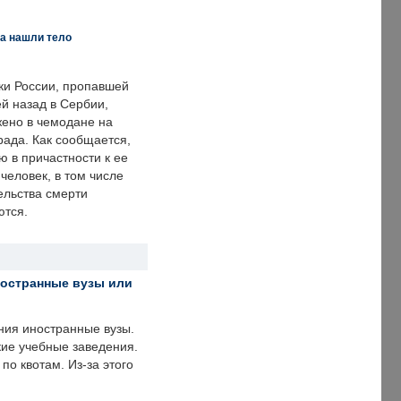
а нашли тело
ки России, пропавшей
й назад в Сербии,
ено в чемодане на
рада. Как сообщается,
ю в причастности к ее
человек, в том числе
ельства смерти
ются.
ностранные вузы или
ния иностранные вузы.
кие учебные заведения.
по квотам. Из-за этого