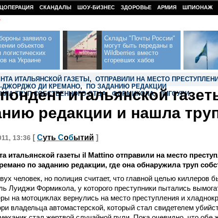
ЦОПЕРАЦИЯ
СКАНДАЛЫ
ШОУ-БИЗНЕС
ЗДОРОВЬЕ
АРМИЯ
ШПИОНАЖ
У
бороны заявило о
Склады "Почты России"
жении объектов
могут быть переданы в
 логистических
Wildberries вместо
ов на Украине
сгоревших хабов
НТА ИТАЛЬЯНСКОЙ ГАЗЕТЫ
,
ОТПРАВИЛИ НА МЕСТО ПРЕСТУПЛЕН
Н-ДЖОРДЖО ДИ КРЕМАНО
,
ПО ЗАДАНИЮ РЕДАКЦИИ
пондент итальянской газет
ИЛА ТРУП СОБСТВЕННОГО ОТЦА
,
ФОРМИКОЛА
,
ЛИГОУРИ
,
анию редакции и нашла труп
[
С
уть
С
о
б
ытий
]
011, 13:36
а итальянской газеты il Mattino отправили на место престу
емано по заданию редакции, где она обнаружила труп собс
ух человек, но полиция считает, что главной целью киллеров 
ь Луиджи Формикола, у которого преступники пытались вымога
ры на мотоциклах вернулись на место преступления и хладнок
ри владельца автомастерской, который стал свидетелем убийс
 механик стал жертвой случайной пули. Пока очевидно, что обе