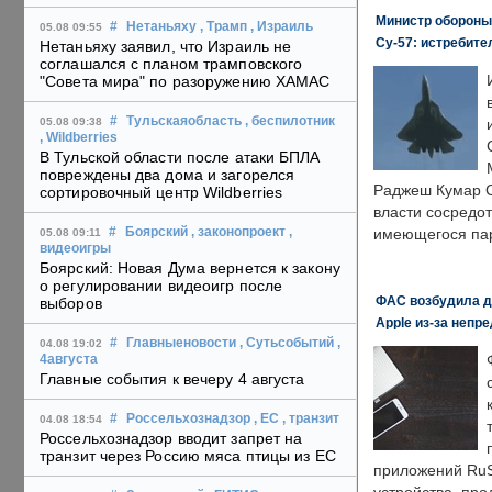
Министр обороны
#
Нетаньяху
, Трамп
, Израиль
05.08 09:55
Су-57: истребите
Нетаньяху заявил, что Израиль не
соглашался с планом трамповского
"Совета мира" по разоружению ХАМАС
#
Тульскаяобласть
, беспилотник
05.08 09:38
, Wildberries
В Тульской области после атаки БПЛА
повреждены два дома и загорелся
Раджеш Кумар С
сортировочный центр Wildberries
власти сосредо
#
Боярский
, законопроект
,
имеющегося пар
05.08 09:11
видеоигры
Боярский: Новая Дума вернется к закону
о регулировании видеоигр после
ФАС возбудила д
выборов
Apple из-за непр
#
Главныеновости
, Сутьсобытий
,
04.08 19:02
4августа
Главные события к вечеру 4 августа
#
Россельхознадзор
, ЕС
, транзит
04.08 18:54
Россельхознадзор вводит запрет на
транзит через Россию мяса птицы из ЕС
приложений RuS