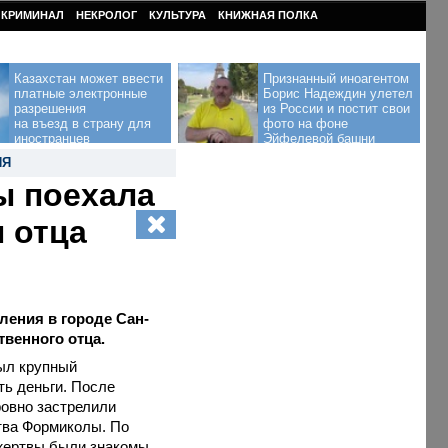
КРИМИНАЛ
НЕКРОЛОГ
КУЛЬТУРА
КНИЖНАЯ ПОЛКА
Казахстан может ввести
Признанный иноагентом
платные электронные
Борис Надеждин улетел
разрешения
из России и постит свои
на въезд в страну для
фото на фоне
иностранцев
Эйфелевой башни
ИЯ
ы поехала
 отца
пления в городе Сан-
твенного отца.
был крупный
ть деньги. После
ровно застрелили
тва Формиколы. По
 жертвы были знакомы,