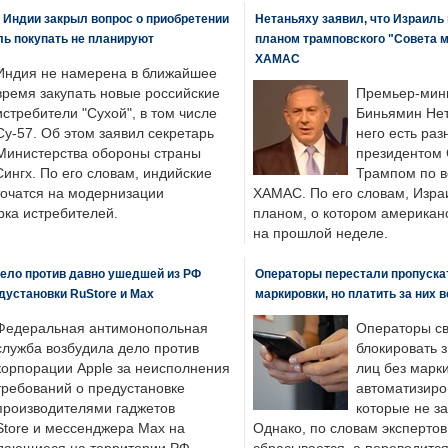
 Индии закрыл вопрос о приобретении
Нетаньяху заявил, что Израиль
ль покупать не планируют
планом трамповского "Совета 
ХАМАС
Индия не намерена в ближайшее
время закупать новые российские
Премьер-мин
истребители "Сухой", в том числе
Биньямин Нет
Су-57. Об этом заявил секретарь
него есть раз
Министерства обороны страны
президентом
ингх. По его словам, индийские
Трампом по в
точатся на модернизации
ХАМАС. По его словам, Изра
ка истребителей.
планом, о котором американ
на прошлой неделе.
ело против давно ушедшей из РФ
Операторы перестали пропускат
едустановки RuStore и Max
маркировки, но платить за них 
Федеральная антимонопольная
Операторы св
служба возбудила дело против
блокировать 
корпорации Apple за неисполнения
лиц без марк
требований о предустановке
автоматизиро
производителями гаджетов
которые не з
tore и мессенджера Max на
Однако, по словам экспертов