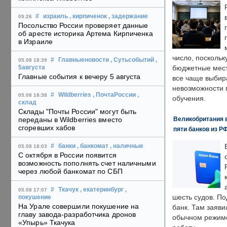
#
израиль
, кирпиченок
, задержание
09:26
Посольство России проверяет данные
об аресте историка Артема Кирпиченка
в Израиле
число, поскольк
#
Главныеновости
, Сутьсобытий
,
05.08 18:39
бюджетные мест
5августа
Главные события к вечеру 5 августа
все чаще выбир
невозможности 
#
Wildberries
, ПочтаРоссии
,
05.08 18:38
обучения.
склад
Склады "Почты России" могут быть
Великобритания в
переданы в Wildberries вместо
сгоревших хабов
пяти банков из Р
#
банки
, банкомат
, наличные
05.08 18:03
С октября в России появится
возможность пополнять счет наличными
через любой банкомат по СБП
#
Ткачук
, екатеринбург
,
05.08 17:07
шесть судов. По
покушение
На Урале совершили покушение на
банк. Там заяви
главу завода-разработчика дронов
обычном режиме
«Упырь» Ткачука