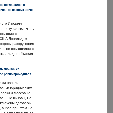
 не соглашался с
мира" по разоружению
истр Израиля
аньяху заявил, что у
ногласия с
 США Дональдом
опросу разоружения
иль не соглашался с
ский лидер объявил
ь звонки без
все равно приходится
язи начали
звонки юридических
ировки и массовые
ванные вызовы, на
аключены договоры.
, вызов при этом не