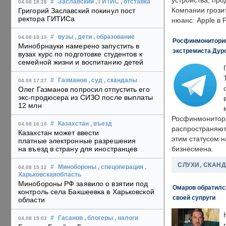
устройства, пр
#
Заславский
, ГИТИС
, отставка
04.08 18:28
Компании грозит
Григорий Заславский покинул пост
ректора ГИТИСа
нюанс: Apple в 
#
вузы
, дети
, образование
04.08 18:13
Росфинмониторинг
Минобрнауки намерено запустить в
экстремиста Дуро
вузах курс по подготовке студентов к
семейной жизни и воспитанию детей
#
Газманов
, суд
, скандалы
04.08 17:27
Олег Газманов попросил отпустить его
экс-продюсера из СИЗО после выплаты
12 млн
Росфинмонитори
#
Казахстан
, въезд
04.08 16:10
распространяютс
Казахстан может ввести
этим статусом 
платные электронные разрешения
на въезд в страну для иностранцев
бизнесмена.
СЛУХИ, СКАН
#
Минобороны
, спецоперация
,
04.08 15:12
Харьковскаяобласть
Минобороны РФ заявило о взятии под
Омаров обратилс
контроль села Бакшеевка в Харьковской
своей супруги
области
#
Гасанов
, блогеры
, налоги
04.08 15:03