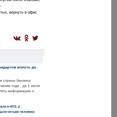
.
тых, вернуть в офис
андартов вплоть до
ии страны бензина
ечение года - до 1 июля
влять информацию о
али в НПЗ, в
дали четыре человека