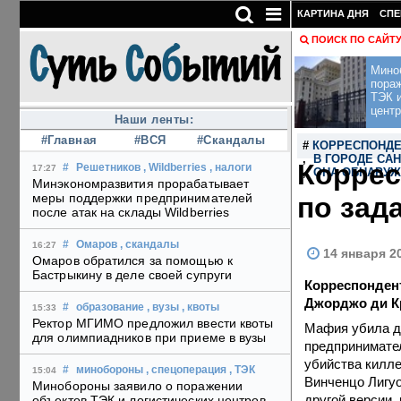
КАРТИНА ДНЯ
СПЕ
ПОИСК ПО САЙТ
Мино
пора
ТЭК и
центр
Наши ленты:
#Главная
#ВСЯ
#Скандалы
#
КОРРЕСПОНДЕ
,
В ГОРОДЕ СА
Коррес
#
Решетников
, Wildberries
, налоги
17:27
,
ОНА ОБНАРУЖ
Минэкономразвития прорабатывает
меры поддержки предпринимателей
по зад
после атак на склады Wildberries
#
Омаров
, скандалы
16:27
14 января 2
Омаров обратился за помощью к
Бастрыкину в деле своей супруги
Корреспондент
Джорджо ди Кр
#
образование
, вузы
, квоты
15:33
Ректор МГИМО предложил ввести квоты
Мафия убила дв
для олимпиадников при приеме в вузы
предпринимател
убийства килле
#
минобороны
, спецоперация
, ТЭК
15:04
Винченцо Лигуо
Минобороны заявило о поражении
другой версии,
объектов ТЭК и логистических центров