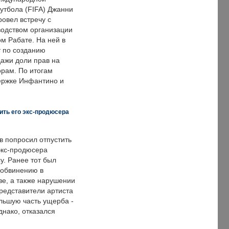
тбола (FIFA) Джанни
овел встречу с
одством организации
м Рабате. На ней в
т по созданию
дажи доли прав на
рам. По итогам
держке Инфантино и
ить его экс-продюсера
в попросил отпустить
экс-продюсера
у. Ранее тот был
 обвинению в
е, а также нарушении
редставители артиста
льшую часть ущерба -
днако, отказался