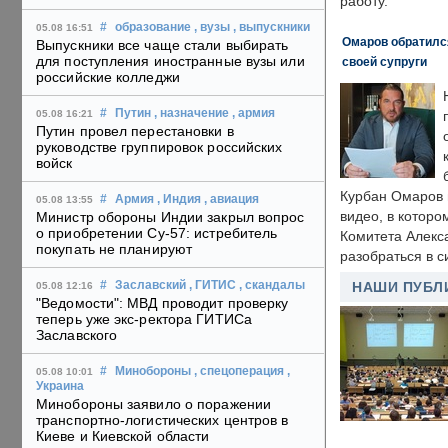
работу.
#
образование
, вузы
, выпускники
05.08 16:51
Омаров обратилс
Выпускники все чаще стали выбирать
для поступления иностранные вузы или
своей супруги
российские колледжи
#
Путин
, назначение
, армия
05.08 16:21
Путин провел перестановки в
руководстве группировок российских
войск
Курбан Омаров в
#
Армия
, Индия
, авиация
05.08 13:55
видео, в которо
Министр обороны Индии закрыл вопрос
о приобретении Су-57: истребитель
Комитета Алекс
покупать не планируют
разобраться в с
#
Заславский
, ГИТИС
, скандалы
НАШИ ПУБЛ
05.08 12:16
"Ведомости": МВД проводит проверку
теперь уже экс-ректора ГИТИСа
Заславского
#
Минобороны
, спецоперация
,
05.08 10:01
Украина
Минобороны заявило о поражении
транспортно-логистических центров в
Киеве и Киевской области