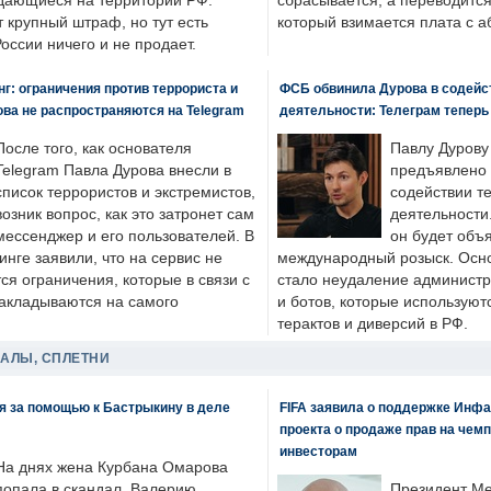
одающиеся на территории РФ.
сбрасывается, а переводится 
 крупный штраф, но тут есть
который взимается плата с а
России ничего и не продает.
: ограничения против террориста и
ФСБ обвинила Дурова в содейс
ва не распространяются на Telegram
деятельности: Телеграм теперь
После того, как основателя
Павлу Дурову
Telegram Павла Дурова внесли в
предъявлено 
список террористов и экстремистов,
содействии т
возник вопрос, как это затронет сам
деятельности
мессенджер и его пользователей. В
он будет объ
нге заявили, что на сервис не
международный розыск. Осно
я ограничения, которые в связи с
стало неудаление администр
накладываются на самого
и ботов, которые используют
терактов и диверсий в РФ.
ДАЛЫ, СПЛЕТНИ
я за помощью к Бастрыкину в деле
FIFA заявила о поддержке Инфа
проекта о продаже прав на чем
инвесторам
На днях жена Курбана Омарова
попала в скандал. Валерию
Президент М