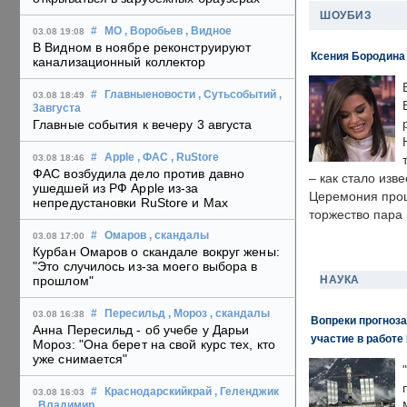
ШОУБИЗ
#
МО
, Воробьев
, Видное
03.08 19:08
В Видном в ноябре реконструируют
Ксения Бородина
канализационный коллектор
#
Главныеновости
, Сутьсобытий
,
03.08 18:49
3августа
Главные события к вечеру 3 августа
#
Apple
, ФАС
, RuStore
03.08 18:46
ФАС возбудила дело против давно
– как стало изв
ушедшей из РФ Apple из-за
Церемония прошл
непредустановки RuStore и Max
торжество пара 
#
Омаров
, скандалы
03.08 17:00
Курбан Омаров о скандале вокруг жены:
"Это случилось из-за моего выбора в
НАУКА
прошлом"
#
Пересильд
, Мороз
, скандалы
03.08 16:38
Вопреки прогноза
Анна Пересильд - об учебе у Дарьи
участие в работе 
Мороз: "Она берет на свой курс тех, кто
уже снимается"
#
Краснодарскийкрай
, Геленджик
03.08 16:03
, Владимир