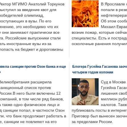
Ректор МГИМО Анатолий Торкунов
В Ярославле 
выступил за введение квот для
попали в рез
победителей олимпиад,
нефтеперера
поступающих в вузы. По его
Об этом сооб
мнению, это необходимо что их
Михаил Еврае
у они занимают практически все
возник пожар, которые сейча
а. Российские выпускники стали
специалисты. Есть и пострад
ать иностранные вузы из-за
осколочные ранения получил
попасть на бюджет и дороговизны
вела санкции против Озон банка и еще
Блогера Гусейна Гасанова заоч
Ф
четырем годам колонии
Великобритания расширила
Суд в Москве
санкционный список против
Гусейна Гаса
России.В него были включены 12
лишения своб
компаний, в том числе ряд банков,
миллион рубл
а также одно физическое лицо и
налогов. Так
д санкции попал, в частности Озон
публиковать посты в интернет
ли, что банк продолжает работать в
Приговор был вынесен заочно
, санкции не повлияют на его
за пределами России.