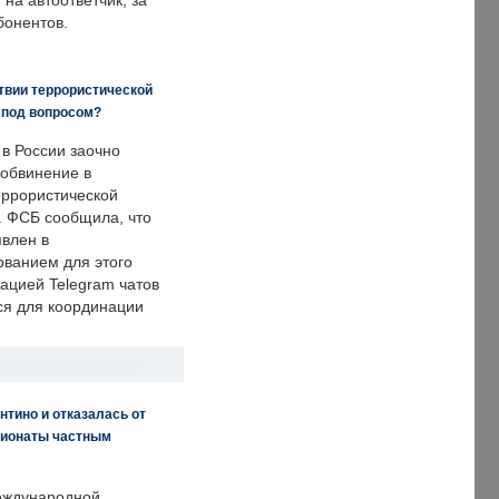
на автоответчик, за
бонентов.
твии террористической
 под вопросом?
 в России заочно
обвинение в
еррористической
. ФСБ сообщила, что
явлен в
ванием для этого
ацией Telegram чатов
ся для координации
нтино и отказалась от
пионаты частным
еждународной