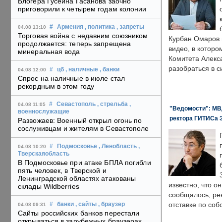
Блогера Гусейна Гасанова заочно
приговорили к четырем годам колонии
#
Армения
, политика
, запреты
04.08 13:10
Торговая война с недавним союзником
Курбан Омаров в
продолжается: теперь запрещена
видео, в которо
минеральная вода
Комитета Алекс
разобраться в с
#
цб
, наличные
, банки
04.08 12:00
Спрос на наличные в июле стал
рекордным в этом году
#
Севастополь
, стрельба
,
04.08 11:05
"Ведомости": МВД
военнослужащие
ректора ГИТИСа 
Развожаев: Военный открыл огонь по
сослуживцам и жителям в Севастополе
#
Подмосковье
, Ленобласть
,
04.08 10:20
Тверскаяобласть
В Подмосковье при атаке БПЛА погибли
пять человек, в Тверской и
Ленинградской областях атакованы
известно, что о
склады Wildberries
сообщалось, ре
отставке по со
#
банки
, сайты
, браузер
04.08 09:31
Сайты российских банков перестали
открываться в зарубежных браузерах