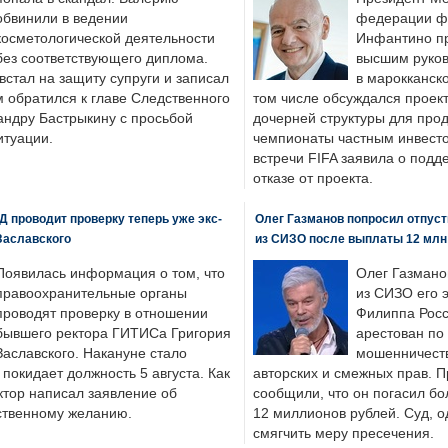
обвинили в ведении
федерации фу
косметологической деятельности
Инфантино пр
без соответствующего диплома.
высшим руков
стал на защиту супруги и записал
в марокканско
м обратился к главе Следственного
том числе обсуждался проек
андру Бастрыкину с просьбой
дочерней структуры для про
итуации.
чемпионаты частным инвесто
встречи FIFA заявила о под
отказе от проекта.
 проводит проверку теперь уже экс-
Олег Газманов попросил отпуст
Заславского
из СИЗО после выплаты 12 млн
Появилась информация о том, что
Олег Газмано
правоохранительные органы
из СИЗО его 
проводят проверку в отношении
Филиппа Росс
бывшего ректора ГИТИСа Григория
арестован по
Заславского. Накануне стало
мошенничеств
н покидает должность 5 августа. Как
авторских и смежных прав. П
ктор написал заявление об
сообщили, что он погасил бо
бственному желанию.
12 миллионов рублей. Суд, о
смягчить меру пресечения.