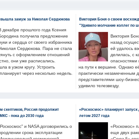
 вышла замуж за Николая Сердюкова
Виктория Боня о своем восхожд
"Удивило молчание коллег по ш
В декабре прошлого года Ксения
Бородина получила предложение
Виктория Бон
руки и сердца от своего избранника
назад осущес
Николая Сердюкова. Пара не стала
ей удалось вз
тянуть с оформлением отношений
делилась, с к
естно, они уже расписались.
опасностями 
а в узком кругу. Устроить
на пути к вершине. Однако е
планирует через несколько недель.
практически незамеченным 
представителями шоу-бизнес
удивило телезвезду.
м скептиков, Россия продолжит
«Роскосмос» планирует запуск 
МКС - пока до 2030 года
летом 2027 года
"Роскосмос" и NASA договорились о
«Роскомос» пл
продлении срока эксплуатации
еще двух рак
Международной космической
«Союз-5» сос