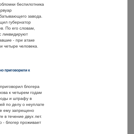
обломки беспилотника
ервуар
батывающего завода.
щил губернатор
в. По его словам,
с ликвидируют
авшие - при атаке
и четыре человека.
но приговорили к
 приговорил блогера
нова к четырем годам
оды и штрафу в
ей по делу о неуплате
же ему запрещено
е в течение двух лет.
 - блогер проживает