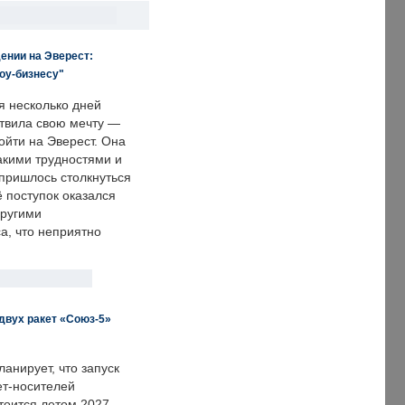
ении на Эверест:
оу-бизнесу"
я несколько дней
твила свою мечту —
ойти на Эверест. Она
акими трудностями и
пришлось столкнуться
ё поступок оказался
другими
а, что неприятно
двух ракет «Союз-5»
анирует, что запуск
ет-носителей
тоится летом 2027