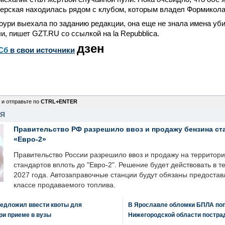
ерская находилась рядом с клубом, которым владел Формикола
оури выехала по заданию редакции, она еще не знала имена уби
ли, пишет GZT.RU со ссылкой на la Repubblica.
дзен
Сб
в свои источники
 и отправьте по
CTRL+ENTER
НЯ
Правительство РФ разрешило ввоз и продажу бензина ст
«Евро-2»
Правительство России разрешило ввоз и продажу на территор
стандартов вплоть до "Евро-2". Решение будет действовать в т
2027 года. Автозаправочные станции будут обязаны предоста
классе продаваемого топлива.
едложил ввести квоты для
В Ярославле обломки БПЛА поп
ри приеме в вузы
Нижегородской области постра