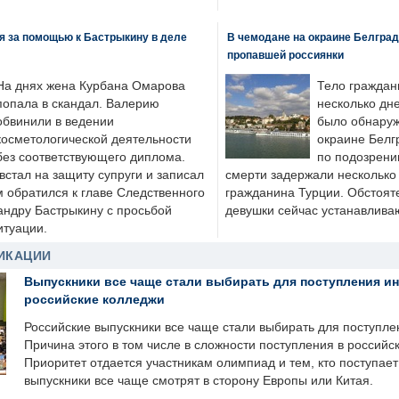
я за помощью к Бастрыкину в деле
В чемодане на окраине Белград
пропавшей россиянки
На днях жена Курбана Омарова
Тело граждан
попала в скандал. Валерию
несколько дне
обвинили в ведении
было обнаруж
косметологической деятельности
окраине Белг
без соответствующего диплома.
по подозрени
стал на защиту супруги и записал
смерти задержали несколько 
м обратился к главе Следственного
гражданина Турции. Обстоят
андру Бастрыкину с просьбой
девушки сейчас устанавлива
итуации.
ИКАЦИИ
Выпускники все чаще стали выбирать для поступления и
российские колледжи
Российские выпускники все чаще стали выбирать для поступле
Причина этого в том числе в сложности поступления в российс
Приоритет отдается участникам олимпиад и тем, кто поступает 
выпускники все чаще смотрят в сторону Европы или Китая.