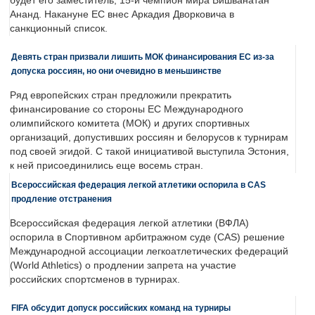
будет его заместитель, 15-й чемпион мира Вишванатан
Ананд. Накануне ЕС внес Аркадия Дворковича в
санкционный список.
Девять стран призвали лишить МОК финансирования ЕС из-за
допуска россиян, но они очевидно в меньшинстве
Ряд европейских стран предложили прекратить
финансирование со стороны ЕС Международного
олимпийского комитета (МОК) и других спортивных
организаций, допустивших россиян и белорусов к турнирам
под своей эгидой. С такой инициативой выступила Эстония,
к ней присоединились еще восемь стран.
Всероссийская федерация легкой атлетики оспорила в CAS
продление отстранения
Всероссийская федерация легкой атлетики (ВФЛА)
оспорила в Спортивном арбитражном суде (CAS) решение
Международной ассоциации легкоатлетических федераций
(World Athletics) о продлении запрета на участие
российских спортсменов в турнирах.
FIFA обсудит допуск российских команд на турниры