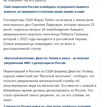
не повлияют на его работу.
США попросили Россию освободить осужденного бывшего
морпеха, не принявшего в колонии наших правил и норм
Госсекретарь США Марко Рубио на встрече с министром
иностранных дел Сергеем Лавровым, которая прошла 23
июля, подписал вопрос об освобождении бывшего
американского морского пехотинца Роберта Гилмана,
который с 2022 года находится в российской тюрьме.
Семья американца утверждает, что он впал в
диссоциативный ступор.
«Веселый молочник» Джастас Уолкер в ужасе - он получил
уведомление ФМС о депортации из России
Переехавший в Россию из США фермер Джастас Уолкер,
хорошо известный как "Веселый молочник", сообщил, что
получил уведомление миграционной службы об
аннулировании вида на жительство. Его вместе с семьей в
ближайшее время должны депортировать из России. Что
стало причиной такого решения, он, по его словам, не
знает.
Губернатор Подмосковья на «Дне поля» пообещал аграриям