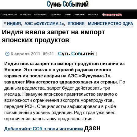
СПЕЦОПЕРАЦИЯ
СКАНДАЛЫ
ШОУ-БИЗНЕС
ЗДОРОВЬЕ
АРМИЯ
ШПИОНАЖ
НЕКРОЛОГ
ПОИСК ПО САЙТУ
#
ИНДИЯ
,
АЭС «ФУКУСИМА-1»
,
ЯПОНИЯ
,
МИНИСТЕРСТВО ЗДРАВ
Индия ввела запрет на импорт
японских продуктов
[
С
уть
С
о
б
ытий
]
6 апреля 2011, 09:21
Индия ввела запрет на импорт продуктов питания из
Японии. Это связано с угрозой радиоактивного
заражения после аварии на АЭС «Фукусима-1»,
заявляет Министерство здравоохранения страны.
По
данным ведомства, запрет будет действовать три
месяца. Накануне японское правительство заявило о
возможности ограничения экспорта морепродуктов,
передает РСН. Специалисты зафиксировали в рыбе
повышенный уровень радиации. Ряд стран уже ввёл
ограничения на поставку продовольствия.
дзен
Добавляйте
CСб
в свои источники