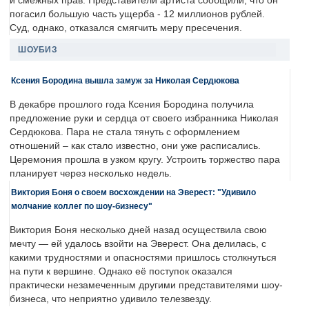
и смежных прав. Представители артиста сообщили, что он
погасил большую часть ущерба - 12 миллионов рублей.
Суд, однако, отказался смягчить меру пресечения.
ШОУБИЗ
Ксения Бородина вышла замуж за Николая Сердюкова
В декабре прошлого года Ксения Бородина получила
предложение руки и сердца от своего избранника Николая
Сердюкова. Пара не стала тянуть с оформлением
отношений – как стало известно, они уже расписались.
Церемония прошла в узком кругу. Устроить торжество пара
планирует через несколько недель.
Виктория Боня о своем восхождении на Эверест: "Удивило
молчание коллег по шоу-бизнесу"
Виктория Боня несколько дней назад осуществила свою
мечту — ей удалось взойти на Эверест. Она делилась, с
какими трудностями и опасностями пришлось столкнуться
на пути к вершине. Однако её поступок оказался
практически незамеченным другими представителями шоу-
бизнеса, что неприятно удивило телезвезду.