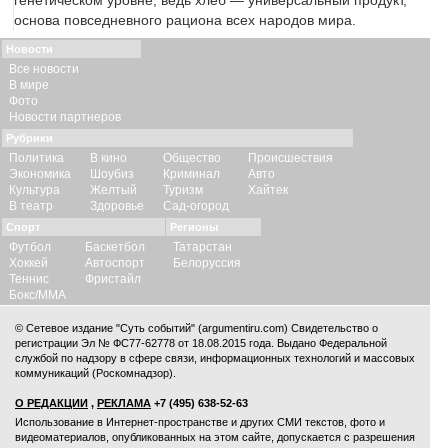
генетическом уровне, ведь хлеб — универсальный продукт,
основа повседневного рациона всех народов мира.
Новости
Все новости
В мире
Фото
Новости партнеров
Рубрики
Политика
В кино
Общество
Происшествия
Экономика
Шоубиз
Криминал
Авто
Культура
Желтый
Туризм
Хайтек
В театр
Здоровье
Сад-огород
Спорт
Регионы
Футбол
Баскетбол
Татарстан
Хоккей
Автоспорт
Белоруссия
Теннис
Фристайл
Бокс/ММА
© Сетевое издание "Суть событий" (argumentiru.com) Свидетельство о
регистрации Эл № ФС77-62778 от 18.08.2015 года. Выдано Федеральной
службой по надзору в сфере связи, информационных технологий и массовых
коммуникаций (Роскомнадзор).
О РЕДАКЦИИ
,
РЕКЛАМА
+7 (495) 638-52-63
Использование в Интернет-пространстве и других СМИ текстов, фото и
видеоматериалов, опубликованных на этом сайте, допускается с
разрешения