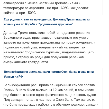
авиакеросин с менее жесткими требованиями к
температуре замерзания - не при –60°C, как делают
сейчас, а при –50°C.
Где родился, там не пригодился: Дональд Трамп подписал
новый указ по борьбе с "родильным туризмом"
Дональд Трамп попытался обойти недавнее решение
Верховного суда, признавшее незаконным его указ о
запрете на получение гражданства по праву рождения, и
подписал новый указ, направленный на запрет так
называемого "родильного туризма", подразумевающего
приезд в страну на роды для получения ребенком
американского гражданства.
Великобритания ввела санкции против Озон банка и еще пяти
банков из РФ
Великобритания расширила санкционный список против
России.В него были включены 12 компаний, в том числе
ряд банков, а также одно физическое лицо и шесть судов.
Под санкции попал, в частности Озон банк. Там заявили,
что банк продолжает работать в обычном режиме, санкции