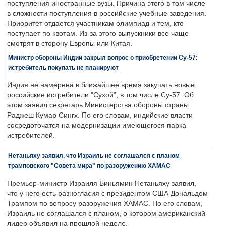
поступления иностранные вузы. Причина этого в том числе
в сложности поступления в российские учебные заведения.
Приоритет отдается участникам олимпиад и тем, кто
поступает по квотам. Из-за этого выпускники все чаще
смотрят в сторону Европы или Китая.
Министр обороны Индии закрыл вопрос о приобретении Су-57:
истребитель покупать не планируют
Индия не намерена в ближайшее время закупать новые
российские истребители "Сухой", в том числе Су-57. Об
этом заявил секретарь Министерства обороны страны
Раджеш Кумар Сингх. По его словам, индийские власти
сосредоточатся на модернизации имеющегося парка
истребителей.
Нетаньяху заявил, что Израиль не соглашался с планом
трамповского "Совета мира" по разоружению ХАМАС
Премьер-министр Израиля Биньямин Нетаньяху заявил,
что у него есть разногласия с президентом США Дональдом
Трампом по вопросу разоружения ХАМАС. По его словам,
Израиль не соглашался с планом, о котором американский
лидер объявил на прошлой неделе.