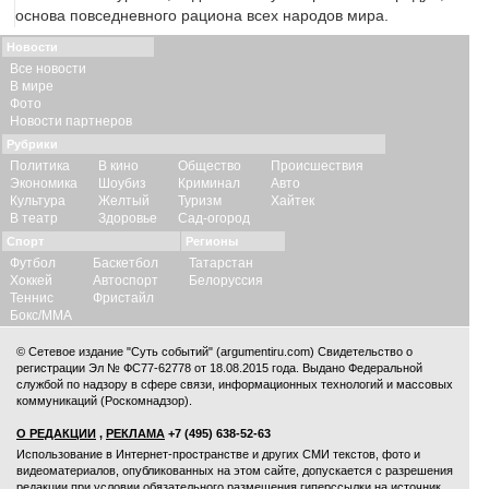
основа повседневного рациона всех народов мира.
Новости
Все новости
В мире
Фото
Новости партнеров
Рубрики
Политика
В кино
Общество
Происшествия
Экономика
Шоубиз
Криминал
Авто
Культура
Желтый
Туризм
Хайтек
В театр
Здоровье
Сад-огород
Спорт
Регионы
Футбол
Баскетбол
Татарстан
Хоккей
Автоспорт
Белоруссия
Теннис
Фристайл
Бокс/ММА
© Сетевое издание "Суть событий" (argumentiru.com) Свидетельство о
регистрации Эл № ФС77-62778 от 18.08.2015 года. Выдано Федеральной
службой по надзору в сфере связи, информационных технологий и массовых
коммуникаций (Роскомнадзор).
О РЕДАКЦИИ
,
РЕКЛАМА
+7 (495) 638-52-63
Использование в Интернет-пространстве и других СМИ текстов, фото и
видеоматериалов, опубликованных на этом сайте, допускается с
разрешения
редакции
при условии обязательного размещения гиперссылки на источник