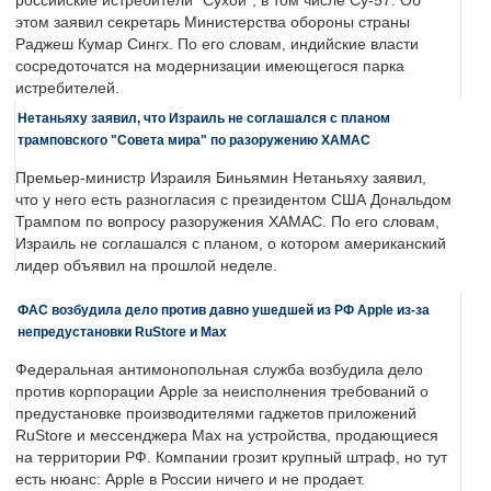
российские истребители "Сухой", в том числе Су-57. Об
этом заявил секретарь Министерства обороны страны
Раджеш Кумар Сингх. По его словам, индийские власти
сосредоточатся на модернизации имеющегося парка
истребителей.
Нетаньяху заявил, что Израиль не соглашался с планом
трамповского "Совета мира" по разоружению ХАМАС
Премьер-министр Израиля Биньямин Нетаньяху заявил,
что у него есть разногласия с президентом США Дональдом
Трампом по вопросу разоружения ХАМАС. По его словам,
Израиль не соглашался с планом, о котором американский
лидер объявил на прошлой неделе.
ФАС возбудила дело против давно ушедшей из РФ Apple из-за
непредустановки RuStore и Max
Федеральная антимонопольная служба возбудила дело
против корпорации Apple за неисполнения требований о
предустановке производителями гаджетов приложений
RuStore и мессенджера Max на устройства, продающиеся
на территории РФ. Компании грозит крупный штраф, но тут
есть нюанс: Apple в России ничего и не продает.