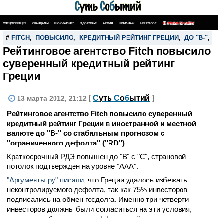
СПЕЦОПЕРАЦИЯ
СКАНДАЛЫ
ШОУ-БИЗНЕС
ЗДОРОВЬЕ
АРМИЯ
ШПИОНАЖ
НЕКРОЛОГ
ПОИСК ПО САЙТУ
#
FITCH
,
ПОВЫСИЛО
,
КРЕДИТНЫЙ РЕЙТИНГ ГРЕЦИИ
,
ДО "В-"
,
Рейтинговое агентство Fitch повысило
суверенный кредитный рейтинг
Греции
[
С
уть
С
о
б
ытий
]
13 марта 2012, 21:12
Рейтинговое агентство Fitch повысило суверенный
кредитный рейтинг Греции в иностранной и местной
валюте до "В-" со стабильным прогнозом с
"ограниченного дефолта" ("RD").
Краткосрочный РДЭ повышен до "В" с "С", страновой
потолок подтвержден на уровне "ААА".
"Аргументы.ру" писали
, что Греции удалось избежать
неконтролируемого дефолта, так как 75% инвесторов
подписались на обмен госдолга. Именно три четверти
инвесторов должны были согласиться на эти условия,