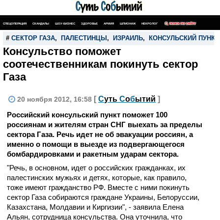
СПЕЦОПЕРАЦИЯ
СКАНДАЛЫ
ШОУ-БИЗНЕС
ЗДОРОВЬЕ
АРМИЯ
ШПИОНАЖ
НЕКРОЛОГ
ПОИСК ПО САЙТУ
#
СЕКТОР ГАЗА
,
ПАЛЕСТИНЦЫ
,
ИЗРАИЛЬ
,
КОНСУЛЬСКИЙ ПУНКТ
Консульство поможет
соотечественникам покинуть сектор
Газа
[
С
уть
С
о
б
ытий
]
20 ноября 2012, 16:58
Российский консульский пункт поможет 100
россиянам и жителям стран СНГ выехать за пределы
сектора Газа. Речь идет не об эвакуации россиян, а
именно о помощи в выезде из подвергающегося
бомбардировками и ракетным ударам сектора.
"Речь, в основном, идет о российских гражданках, их
палестинских мужьях и детях, которые, как правило,
тоже имеют гражданство РФ. Вместе с ними покинуть
сектор Газа собираются граждане Украины, Белоруссии,
Казахстана, Молдавии и Киргизии", - заявила Елена
Альян, сотрудница консульства. Она уточнила, что