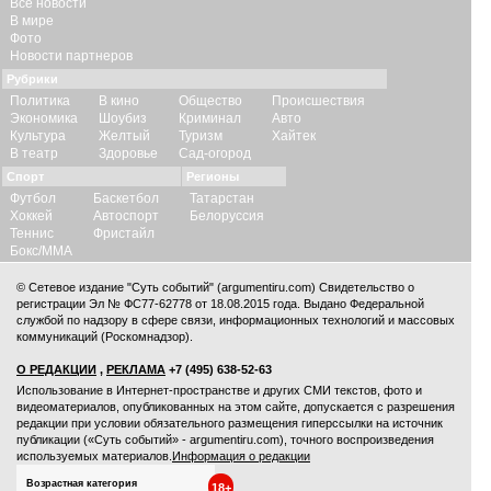
Все новости
В мире
Фото
Новости партнеров
Рубрики
Политика
В кино
Общество
Происшествия
Экономика
Шоубиз
Криминал
Авто
Культура
Желтый
Туризм
Хайтек
В театр
Здоровье
Сад-огород
Спорт
Регионы
Футбол
Баскетбол
Татарстан
Хоккей
Автоспорт
Белоруссия
Теннис
Фристайл
Бокс/ММА
© Сетевое издание "Суть событий" (argumentiru.com) Свидетельство о
регистрации Эл № ФС77-62778 от 18.08.2015 года. Выдано Федеральной
службой по надзору в сфере связи, информационных технологий и массовых
коммуникаций (Роскомнадзор).
О РЕДАКЦИИ
,
РЕКЛАМА
+7 (495) 638-52-63
Использование в Интернет-пространстве и других СМИ текстов, фото и
видеоматериалов, опубликованных на этом сайте, допускается с
разрешения
редакции
при условии обязательного размещения гиперссылки на источник
публикации («Суть событий» - argumentiru.com), точного воспроизведения
используемых материалов.
Информация о редакции
Возрастная категория
18+