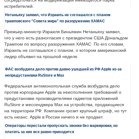
сосредоточатся на модернизации имеющегося парка
истребителей.
Нетаньяху заявил, что Израиль не соглашался с планом
трамповского "Совета мира" по разоружению ХАМАС
Премьер-министр Израиля Биньямин Нетаньяху заявил,
что у него есть разногласия с президентом США Дональдом
Трампом по вопросу разоружения ХАМАС. По его словам,
Израиль не соглашался с планом, о котором американский
лидер объявил на прошлой неделе.
ФАС возбудила дело против давно ушедшей из РФ Apple из-за
непредустановки RuStore и Max
Федеральная антимонопольная служба возбудила дело
против корпорации Apple за неисполнения требований о
предустановке производителями гаджетов приложений
RuStore и мессенджера Max на устройства, продающиеся
на территории РФ. Компании грозит крупный штраф, но тут
есть нюанс: Apple в России ничего и не продает.
Операторы перестали пропускать звонки без маркировки, но
платить за них все равно приходится