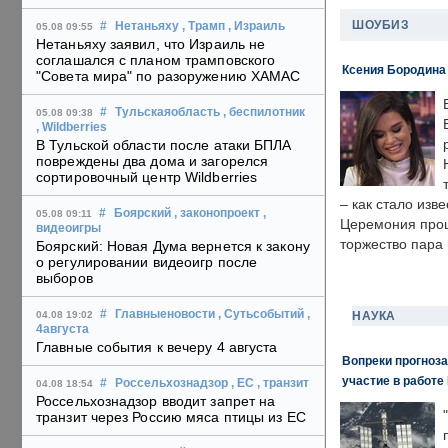
ШОУБИЗ
#
Нетаньяху
, Трамп
, Израиль
05.08 09:55
Нетаньяху заявил, что Израиль не
соглашался с планом трамповского
Ксения Бородина
"Совета мира" по разоружению ХАМАС
#
Тульскаяобласть
, беспилотник
05.08 09:38
, Wildberries
В Тульской области после атаки БПЛА
повреждены два дома и загорелся
сортировочный центр Wildberries
– как стало изв
#
Боярский
, законопроект
,
05.08 09:11
Церемония прошл
видеоигры
торжество пара 
Боярский: Новая Дума вернется к закону
о регулировании видеоигр после
выборов
#
Главныеновости
, Сутьсобытий
,
НАУКА
04.08 19:02
4августа
Главные события к вечеру 4 августа
Вопреки прогноза
участие в работе 
#
Россельхознадзор
, ЕС
, транзит
04.08 18:54
Россельхознадзор вводит запрет на
транзит через Россию мяса птицы из ЕС