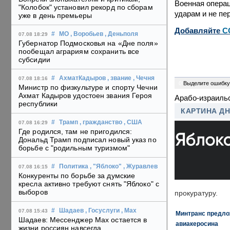
Военная операц
"Колобок" установил рекорд по сборам
ударам и не пе
уже в день премьеры
Добавляйте
C
#
МО
, Воробьев
, Деньполя
07.08 18:29
Губернатор Подмосковья на «Дне поля»
пообещал аграриям сохранить все
субсидии
#
АхматКадыров
, звание
, Чечня
07.08 18:16
0
Выделите ошибку
Министр по физкультуре и спорту Чечни
Ахмат Кадыров удостоен звания Героя
Арабо-израиль
республики
КАРТИНА Д
#
Трамп
, гражданство
, США
07.08 16:29
Где родился, там не пригодился:
Дональд Трамп подписал новый указ по
борьбе с "родильным туризмом"
#
Политика
, "Яблоко"
, Журавлев
07.08 16:15
Конкуренты по борьбе за думские
кресла активно требуют снять "Яблоко" с
выборов
прокуратуру.
#
Шадаев
, Госуслуги
, Max
07.08 15:43
Минтранс предлож
Шадаев: Мессенджер Max остается в
авиакеросина
жизни россиян навсегда