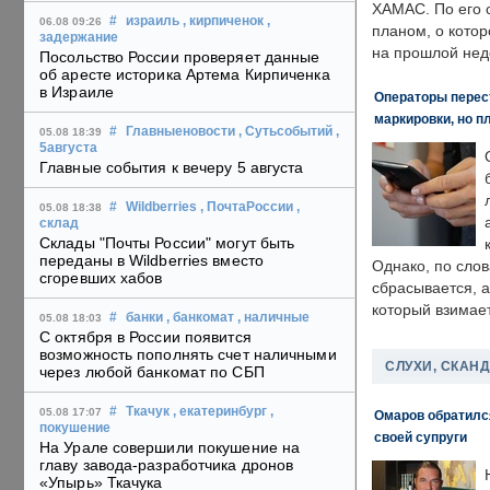
ХАМАС. По его 
#
израиль
, кирпиченок
,
06.08 09:26
планом, о кото
задержание
на прошлой нед
Посольство России проверяет данные
об аресте историка Артема Кирпиченка
в Израиле
Операторы перест
маркировки, но п
#
Главныеновости
, Сутьсобытий
,
05.08 18:39
5августа
Главные события к вечеру 5 августа
#
Wildberries
, ПочтаРоссии
,
05.08 18:38
склад
Склады "Почты России" могут быть
переданы в Wildberries вместо
Однако, по слов
сгоревших хабов
сбрасывается, а
который взимает
#
банки
, банкомат
, наличные
05.08 18:03
С октября в России появится
возможность пополнять счет наличными
СЛУХИ, СКАН
через любой банкомат по СБП
#
Ткачук
, екатеринбург
,
05.08 17:07
Омаров обратилс
покушение
своей супруги
На Урале совершили покушение на
главу завода-разработчика дронов
«Упырь» Ткачука