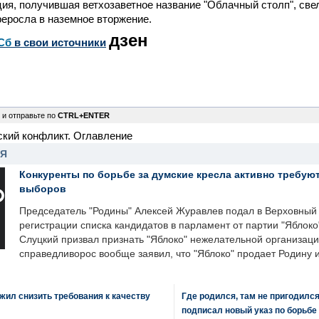
ия, получившая ветхозаветное название "Облачный столп", св
реросла в наземное вторжение.
дзен
Сб
в свои источники
 и отправьте по
CTRL+ENTER
ский конфликт. Оглавление
НЯ
Конкуренты по борьбе за думские кресла активно требуют
выборов
Председатель "Родины" Алексей Журавлев подал в Верховный 
регистрации списка кандидатов в парламент от партии "Яблок
Слуцкий призвал признать "Яблоко" нежелательной организаци
справедливорос вообще заявил, что "Яблоко" продает Родину 
ил снизить требования к качеству
Где родился, там не пригодилс
подписал новый указ по борьбе