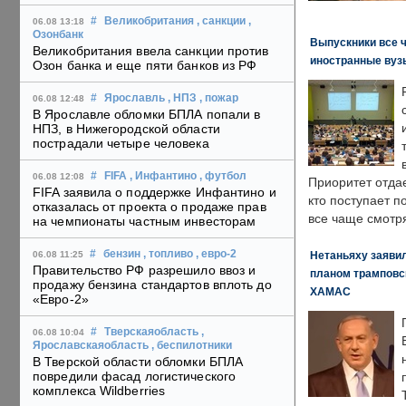
#
Великобритания
, санкции
,
06.08 13:18
Озонбанк
Выпускники все 
Великобритания ввела санкции против
иностранные вуз
Озон банка и еще пяти банков из РФ
#
Ярославль
, НПЗ
, пожар
06.08 12:48
В Ярославле обломки БПЛА попали в
НПЗ, в Нижегородской области
пострадали четыре человека
#
FIFA
, Инфантино
, футбол
06.08 12:08
Приоритет отда
FIFA заявила о поддержке Инфантино и
кто поступает п
отказалась от проекта о продаже прав
все чаще смотря
на чемпионаты частным инвесторам
#
бензин
, топливо
, евро-2
Нетаньяху заявил
06.08 11:25
Правительство РФ разрешило ввоз и
планом трамповс
продажу бензина стандартов вплоть до
ХАМАС
«Евро-2»
#
Тверскаяобласть
,
06.08 10:04
Ярославскаяобласть
, беспилотники
В Тверской области обломки БПЛА
повредили фасад логистического
комплекса Wildberries