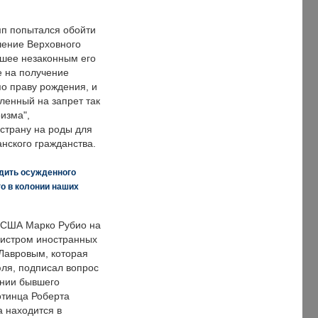
п попытался обойти
ение Верховного
вшее незаконным его
е на получение
по праву рождения, и
ленный на запрет так
изма",
страну на роды для
нского гражданства.
дить осужденного
о в колонии наших
 США Марко Рубио на
нистром иностранных
Лавровым, которая
ля, подписал вопрос
нии бывшего
отинца Роберта
а находится в