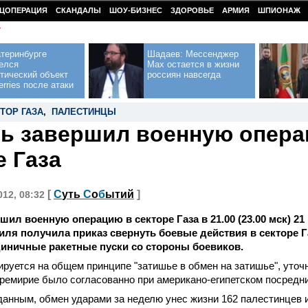
ЦОПЕРАЦИЯ
СКАНДАЛЫ
ШОУ-БИЗНЕС
ЗДОРОВЬЕ
АРМИЯ
ШПИОНАЖ
У
теринбурге
Шадаев: Мессенджер
елся
Max остается в жизни
тический объект
россиян навсегда
erries после атаки
ТОР ГАЗА
,
ПАЛЕСТИНЦЫ
ь завершил военную опера
е Газа
[
С
уть
С
о
б
ытий
]
012, 08:32
шил военную операцию в секторе Газа в 21.00 (23.00 мск) 21
ля получила приказ свернуть боевые действия в секторе Г
диничные ракетные пуски со стороны боевиков.
руется на общем принципе "затишье в обмен на затишье", уточ
еремирие было согласованно при американо-египетском посредн
анным, обмен ударами за неделю унес жизни 162 палестинцев и