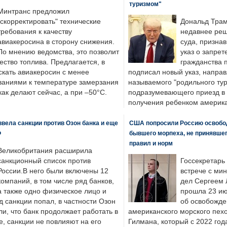
туризмом"
Минтранс предложил
"скорректировать" технические
Дональд Трам
требования к качеству
недавнее реш
авиакеросина в сторону снижения.
суда, призна
По мнению ведомства, это позволит
указ о запрет
ество топлива. Предлагается, в
гражданства 
скать авиакеросин с менее
подписал новый указ, направ
ваниями к температуре замерзания
называемого "родильного тур
 как делают сейчас, а при –50°C.
подразумевающего приезд в 
получения ребенком америка
вела санкции против Озон банка и еще
США попросили Россию освобо
Ф
бывшего морпеха, не принявшег
правил и норм
Великобритания расширила
санкционный список против
Госсекретарь
России.В него были включены 12
встрече с ми
компаний, в том числе ряд банков,
дел Сергеем 
а также одно физическое лицо и
прошла 23 ию
д санкции попал, в частности Озон
об освобожде
ли, что банк продолжает работать в
американского морского пех
, санкции не повлияют на его
Гилмана, который с 2022 год