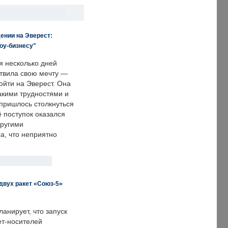
ении на Эверест:
оу-бизнесу"
я несколько дней
твила свою мечту —
ойти на Эверест. Она
акими трудностями и
пришлось столкнуться
ё поступок оказался
другими
а, что неприятно
двух ракет «Союз-5»
анирует, что запуск
ет-носителей