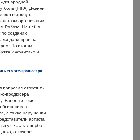
еждународной
тбола (FIFA) Джанни
овел встречу с
одством организации
м Рабате. На ней в
т по созданию
дажи доли прав на
рам. По итогам
держке Инфантино и
ить его экс-продюсера
в попросил отпустить
экс-продюсера
у. Ранее тот был
 обвинению в
е, а также нарушении
редставители артиста
льшую часть ущерба -
днако, отказался