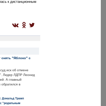
елась к дистанционным
 снять "Яблоко" с
суд иск об отмене
о". Лидер ЛДПР Леонид
ей. А главный
и обратился в
я: Дональд Трамп
 с "родильным