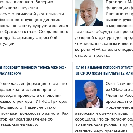
попала в скандал. Валерию
Президент М
обвинили в ведении
федерации фу
косметологической деятельности
Инфантино пр
без соответствующего диплома.
высшим руков
стал на защиту супруги и записал
в марокканско
м обратился к главе Следственного
том числе обсуждался проек
андру Бастрыкину с просьбой
дочерней структуры для про
итуации.
чемпионаты частным инвесто
встречи FIFA заявила о под
отказе от проекта.
 проводит проверку теперь уже экс-
Олег Газманов попросил отпуст
Заславского
из СИЗО после выплаты 12 млн
Появилась информация о том, что
Олег Газмано
правоохранительные органы
из СИЗО его 
проводят проверку в отношении
Филиппа Росс
бывшего ректора ГИТИСа Григория
арестован по
Заславского. Накануне стало
мошенничеств
н покидает должность 5 августа. Как
авторских и смежных прав. П
ктор написал заявление об
сообщили, что он погасил бо
бственному желанию.
12 миллионов рублей. Суд, о
смягчить меру пресечения.