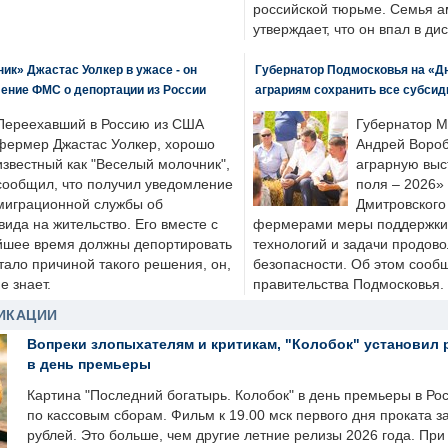
российской тюрьме. Семья 
утверждает, что он впал в ди
к» Джастас Уолкер в ужасе - он
Губернатор Подмосковья на «Д
ение ФМС о депортации из России
аграриям сохранить все субсид
Переехавший в Россию из США
Губернатор М
фермер Джастас Уолкер, хорошо
Андрей Вороб
известный как "Веселый молочник",
аграрную выс
сообщил, что получил уведомление
поля – 2026»
миграционной службы об
Дмитровского 
ида на жительство. Его вместе с
фермерами меры поддержки
йшее время должны депортировать
технологий и задачи продов
стало причиной такого решения, он,
безопасности. Об этом сооб
е знает.
правительства Подмосковья.
ИКАЦИИ
Вопреки злопыхателям и критикам, "Колобок" установил 
в день премьеры
Картина "Последний богатырь. Колобок" в день премьеры в Ро
по кассовым сборам. Фильм к 19.00 мск первого дня проката 
рублей. Это больше, чем другие летние релизы 2026 года. Пр