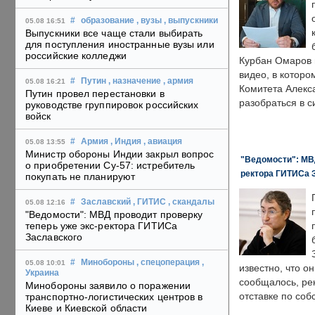
#
образование
, вузы
, выпускники
05.08 16:51
Выпускники все чаще стали выбирать
для поступления иностранные вузы или
российские колледжи
Курбан Омаров в
видео, в которо
#
Путин
, назначение
, армия
05.08 16:21
Комитета Алекс
Путин провел перестановки в
разобраться в с
руководстве группировок российских
войск
#
Армия
, Индия
, авиация
05.08 13:55
Министр обороны Индии закрыл вопрос
"Ведомости": МВД
о приобретении Су-57: истребитель
ректора ГИТИСа 
покупать не планируют
#
Заславский
, ГИТИС
, скандалы
05.08 12:16
"Ведомости": МВД проводит проверку
теперь уже экс-ректора ГИТИСа
Заславского
#
Минобороны
, спецоперация
,
05.08 10:01
известно, что о
Украина
сообщалось, ре
Минобороны заявило о поражении
отставке по со
транспортно-логистических центров в
Киеве и Киевской области