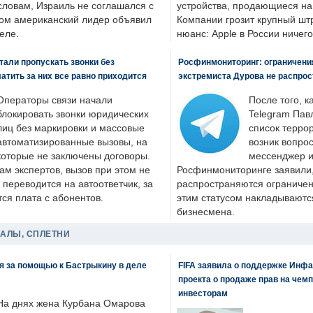
словам, Израиль не соглашался с
устройства, продающиеся на
ром американский лидер объявил
Компании грозит крупный штр
еле.
нюанс: Apple в России ничего
али пропускать звонки без
Росфинмониторинг: ограничения
латить за них все равно приходится
экстремиста Дурова не распрос
Операторы связи начали
После того, к
блокировать звонки юридических
Telegram Пав
лиц без маркировки и массовые
список террор
автоматизированные вызовы, на
возник вопрос
которые не заключены договоры.
мессенджер и
ам экспертов, вызов при этом не
Росфинмониторинге заявили, 
 переводится на автоответчик, за
распространяются ограничени
ся плата с абонентов.
этим статусом накладываютс
бизнесмена.
ДАЛЫ, СПЛЕТНИ
я за помощью к Бастрыкину в деле
FIFA заявила о поддержке Инфа
проекта о продаже прав на чем
инвесторам
На днях жена Курбана Омарова