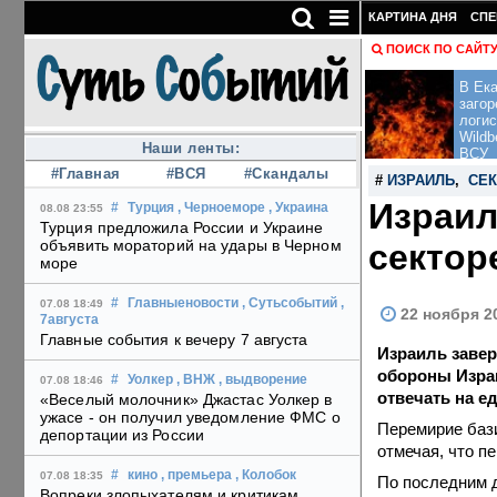
КАРТИНА ДНЯ
СПЕ
ПОИСК ПО САЙТ
В Ека
загор
логис
Wildb
Наши ленты:
ВСУ
#Главная
#ВСЯ
#Скандалы
#
ИЗРАИЛЬ
,
СЕК
Израил
#
Турция
, Черноеморе
, Украина
08.08 23:55
Турция предложила России и Украине
объявить мораторий на удары в Черном
сектор
море
#
Главныеновости
, Сутьсобытий
,
07.08 18:49
22 ноября 2
7августа
Главные события к вечеру 7 августа
Израиль завер
обороны Израи
#
Уолкер
, ВНЖ
, выдворение
07.08 18:46
отвечать на е
«Веселый молочник» Джастас Уолкер в
ужасе - он получил уведомление ФМС о
Перемирие бази
депортации из России
отмечая, что п
#
кино
, премьера
, Колобок
07.08 18:35
По последним д
Вопреки злопыхателям и критикам,