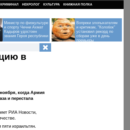
КРИМИНАЛ
НЕКРОЛОГ
КУЛЬТУРА
КНИЖНАЯ ПОЛКА
Министр по физкультуре
Вопреки злопыхателям
и спорту Чечни Ахмат
и критикам, "Колобок"
Кадыров удостоен
установил рекорд по
звания Героя республики
сборам уже в день
премьеры
цию в
 ноября, когда Армия
аза и перестала
няет РИА Новости,
ичестве.
 пяти израильтян.