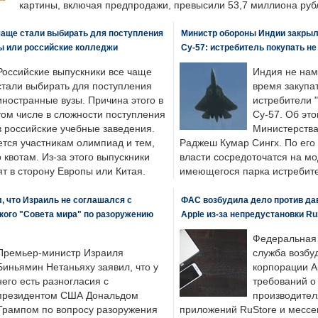
картины, включая предпродажи, превысили 53,7 миллиона руб
чаще стали выбирать для поступления
Министр обороны Индии закрыл
ы или российские колледжи
Су-57: истребитель покупать н
Российские выпускники все чаще
Индия не нам
стали выбирать для поступления
время закупа
иностранные вузы. Причина этого в
истребители "
том числе в сложности поступления
Су-57. Об это
в российские учебные заведения.
Министерства
ется участникам олимпиад и тем,
Раджеш Кумар Сингх. По его
о квотам. Из-за этого выпускники
власти сосредоточатся на м
т в сторону Европы или Китая.
имеющегося парка истребит
, что Израиль не соглашался с
ФАС возбудила дело против да
кого "Совета мира" по разоружению
Apple из-за непредустановки Ru
Федеральная
Премьер-министр Израиля
служба возбу
Биньямин Нетаньяху заявил, что у
корпорации A
него есть разногласия с
требований о
президентом США Дональдом
производител
Трампом по вопросу разоружения
приложений RuStore и месс