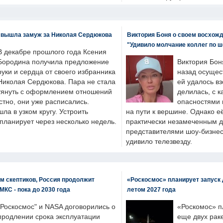
 вышла замуж за Николая Сердюкова
Виктория Боня о своем восхожд
"Удивило молчание коллег по ш
В декабре прошлого года Ксения
Бородина получила предложение
Виктория Бон
руки и сердца от своего избранника
назад осущес
Николая Сердюкова. Пара не стала
ей удалось вз
тянуть с оформлением отношений
делилась, с к
естно, они уже расписались.
опасностями 
а в узком кругу. Устроить
на пути к вершине. Однако е
планирует через несколько недель.
практически незамеченным 
представителями шоу-бизнес
удивило телезвезду.
м скептиков, Россия продолжит
«Роскосмос» планирует запуск 
МКС - пока до 2030 года
летом 2027 года
"Роскосмос" и NASA договорились о
«Роскомос» пл
продлении срока эксплуатации
еще двух рак