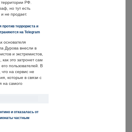
 территории РФ.
аф, но тут есть
 и не продает.
 против террориста и
траняются на Telegram
ак основателя
ла Дурова внесли в
истов и экстремистов,
, как это затронет сам
 его пользователей. В
что на сервис не
я, которые в связи с
я на самого
нтино и отказалась от
пионаты частным