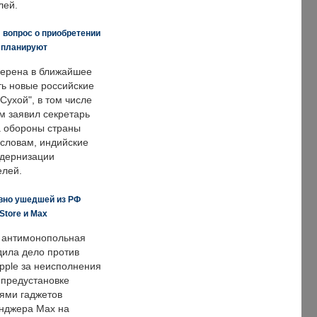
лей.
 вопрос о приобретении
е планируют
ерена в ближайшее
ть новые российские
Сухой", в том числе
м заявил секретарь
 обороны страны
 словам, индийские
одернизации
елей.
вно ушедшей из РФ
Store и Max
 антимонопольная
дила дело против
pple за неисполнения
 предустановке
ями гаджетов
енджера Max на