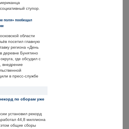
американца
ссоциативный ступор.
не поля» пообещал
ии
осковской области
ьёв посетил главную
тавку региона «День
 в деревне Бунятино
округа, где обсудил с
, внедрение
ольственной
щили в пресс-службе
рекорд по сборам уже
ссии установил рекорд
заработал 44,8 миллиона
и этом общие сборы