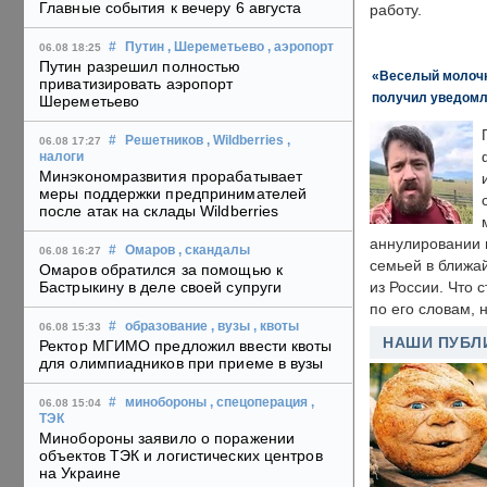
Главные события к вечеру 6 августа
работу.
#
Путин
, Шереметьево
, аэропорт
06.08 18:25
Путин разрешил полностью
«Веселый молочни
приватизировать аэропорт
получил уведомл
Шереметьево
#
Решетников
, Wildberries
,
06.08 17:27
налоги
Минэкономразвития прорабатывает
меры поддержки предпринимателей
после атак на склады Wildberries
аннулировании в
#
Омаров
, скандалы
06.08 16:27
семьей в ближа
Омаров обратился за помощью к
Бастрыкину в деле своей супруги
из России. Что 
по его словам, н
#
образование
, вузы
, квоты
06.08 15:33
НАШИ ПУБЛ
Ректор МГИМО предложил ввести квоты
для олимпиадников при приеме в вузы
#
минобороны
, спецоперация
,
06.08 15:04
ТЭК
Минобороны заявило о поражении
объектов ТЭК и логистических центров
на Украине