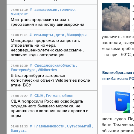
#
авиакеросин
, топливо
,
07.08 13:19
минтранс
Минтранс предложил снизить
требования к качеству авиакеросина
#
сим-карты
, дети
, Минцифры
07.08 11:49
увеличить колич
Минцифры предложило запретить
частности, выпу
отправлять на номера
жесткими требо
несовершеннолетних смс-рассылки,
- не при –60°C,
включая коды авторизации
#
Свердловскаяобласть
,
07.08 10:39
Екатеринбург
, Wildberries
Великобритания в
В Екатеринбурге загорелся
пяти банков из Р
логистический объект Wildberries после
атаки ВСУ
#
США
, Гилман
, обмен
07.08 09:27
США попросили Россию освободить
осужденного бывшего морпеха, не
принявшего в колонии наших правил и
норм
шесть судов. По
банк. Там заяви
#
Главныеновости
, Сутьсобытий
,
06.08 18:33
обычном режиме
6августа