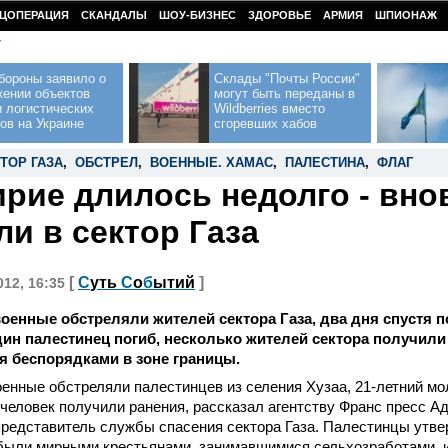
ЦОПЕРАЦИЯ
СКАНДАЛЫ
ШОУ-БИЗНЕС
ЗДОРОВЬЕ
АРМИЯ
ШПИОНАЖ
У
бороны заявило о
Склады "Почты России"
жении объектов
могут быть переданы в
 логистических
Wildberries вместо
ов на Украине
сгоревших хабов
ТОР ГАЗА
,
ОБСТРЕЛ
,
ВОЕННЫЕ. ХАМАС
,
ПАЛЕСТИНА
,
ФЛАГ
рие длилось недолго - вно
ли в сектор Газа
[
С
уть
С
о
б
ытий
]
012, 16:35
оенные обстреляли жителей сектора Газа, два дня спустя 
ин палестинец погиб, несколько жителей сектора получили
 беспорядками в зоне границы.
енные обстреляли палестинцев из селения Хузаа, 21-летний м
 человек получили ранения, рассказал агентству Франс пресс 
редставитель службы спасения сектора Газа. Палестинцы утве
были мирными крестьянами, занимавшимися сельхозработами, из