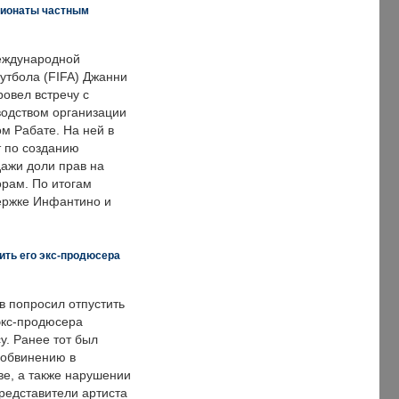
пионаты частным
еждународной
тбола (FIFA) Джанни
овел встречу с
одством организации
м Рабате. На ней в
т по созданию
дажи доли прав на
рам. По итогам
держке Инфантино и
ить его экс-продюсера
в попросил отпустить
экс-продюсера
у. Ранее тот был
 обвинению в
е, а также нарушении
редставители артиста