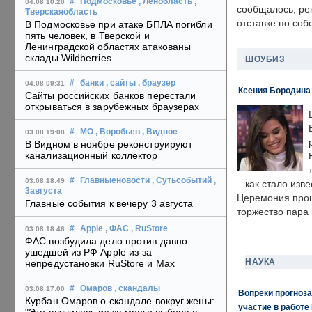
#
Подмосковье
, Ленобласть
,
04.08 10:20
сообщалось, ре
Тверскаяобласть
отставке по со
В Подмосковье при атаке БПЛА погибли
пять человек, в Тверской и
Ленинградской областях атакованы
склады Wildberries
ШОУБИЗ
#
банки
, сайты
, браузер
04.08 09:31
Ксения Бородина
Сайты российских банков перестали
открываться в зарубежных браузерах
#
МО
, Воробьев
, Видное
03.08 19:08
В Видном в ноябре реконструируют
канализационный коллектор
#
Главныеновости
, Сутьсобытий
,
03.08 18:49
– как стало изв
3августа
Церемония прошл
Главные события к вечеру 3 августа
торжество пара 
#
Apple
, ФАС
, RuStore
03.08 18:46
ФАС возбудила дело против давно
ушедшей из РФ Apple из-за
НАУКА
непредустановки RuStore и Max
#
Омаров
, скандалы
03.08 17:00
Вопреки прогноза
Курбан Омаров о скандале вокруг жены:
участие в работе 