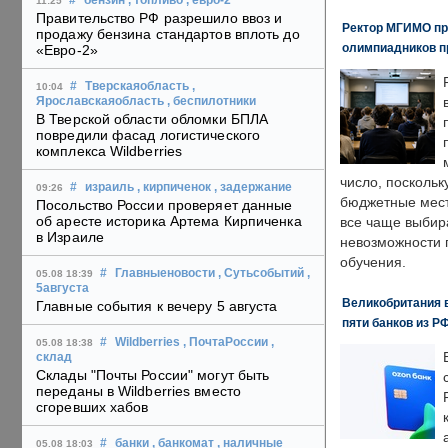
#
бензин
, топливо
, евро-2
11:25
Правительство РФ разрешило ввоз и
Ректор МГИМО пр
продажу бензина стандартов вплоть до
олимпиадников п
«Евро-2»
#
Тверскаяобласть
,
10:04
Ярославскаяобласть
, беспилотники
В Тверской области обломки БПЛА
повредили фасад логистического
комплекса Wildberries
число, поскольк
#
израиль
, кирпиченок
, задержание
09:26
бюджетные мест
Посольство России проверяет данные
об аресте историка Артема Кирпиченка
все чаще выбир
в Израиле
невозможности 
обучения.
#
Главныеновости
, Сутьсобытий
,
05.08 18:39
5августа
Великобритания в
Главные события к вечеру 5 августа
пяти банков из Р
#
Wildberries
, ПочтаРоссии
,
05.08 18:38
склад
Склады "Почты России" могут быть
переданы в Wildberries вместо
сгоревших хабов
#
банки
, банкомат
, наличные
05.08 18:03