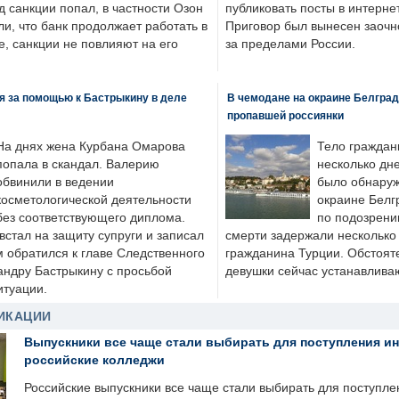
д санкции попал, в частности Озон
публиковать посты в интернет
ли, что банк продолжает работать в
Приговор был вынесен заочно
, санкции не повлияют на его
за пределами России.
я за помощью к Бастрыкину в деле
В чемодане на окраине Белград
пропавшей россиянки
На днях жена Курбана Омарова
Тело граждан
попала в скандал. Валерию
несколько дне
обвинили в ведении
было обнаруж
косметологической деятельности
окраине Белг
без соответствующего диплома.
по подозрени
стал на защиту супруги и записал
смерти задержали несколько 
м обратился к главе Следственного
гражданина Турции. Обстоят
андру Бастрыкину с просьбой
девушки сейчас устанавлива
итуации.
ИКАЦИИ
Выпускники все чаще стали выбирать для поступления и
российские колледжи
Российские выпускники все чаще стали выбирать для поступле