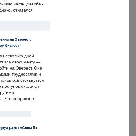
льшую часть ущерба -
днако, отказался
ении на Эверест:
оу-бизнесу"
я несколько дней
твила свою мечту —
ойти на Эверест. Она
акими трудностями и
пришлось столкнуться
ё поступок оказался
другими
а, что неприятно
двух ракет «Союз-5»