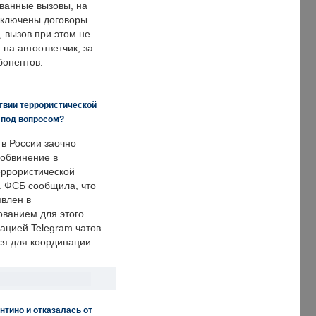
ванные вызовы, на
аключены договоры.
, вызов при этом не
на автоответчик, за
бонентов.
твии террористической
 под вопросом?
 в России заочно
обвинение в
еррористической
. ФСБ сообщила, что
явлен в
ванием для этого
ацией Telegram чатов
ся для координации
нтино и отказалась от