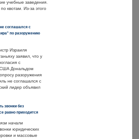
кие учебные заведения.
по квотам. Из-за этого
 не соглашался с
мира" по разоружению
истр Израиля
аньяху заявил, что у
ногласия с
 США Дональдом
опросу разоружения
иль не соглашался с
ский лидер объявил
ь звонки без
все равно приходится
язи начали
звонки юридических
ировки и массовые