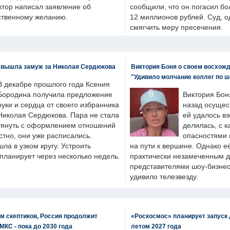
ктор написал заявление об
сообщили, что он погасил бо
бственному желанию.
12 миллионов рублей. Суд, о
смягчить меру пресечения.
 вышла замуж за Николая Сердюкова
Виктория Боня о своем восхожд
"Удивило молчание коллег по ш
В декабре прошлого года Ксения
Бородина получила предложение
Виктория Бон
руки и сердца от своего избранника
назад осущес
Николая Сердюкова. Пара не стала
ей удалось вз
тянуть с оформлением отношений
делилась, с к
естно, они уже расписались.
опасностями 
а в узком кругу. Устроить
на пути к вершине. Однако е
планирует через несколько недель.
практически незамеченным 
представителями шоу-бизнес
удивило телезвезду.
м скептиков, Россия продолжит
«Роскосмос» планирует запуск 
МКС - пока до 2030 года
летом 2027 года