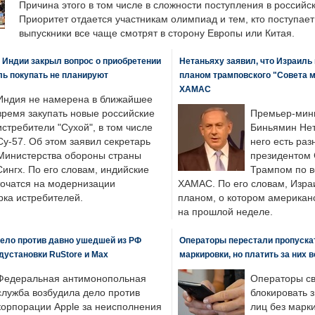
Причина этого в том числе в сложности поступления в российс
Приоритет отдается участникам олимпиад и тем, кто поступает 
выпускники все чаще смотрят в сторону Европы или Китая.
 Индии закрыл вопрос о приобретении
Нетаньяху заявил, что Израиль
ль покупать не планируют
планом трамповского "Совета 
ХАМАС
Индия не намерена в ближайшее
время закупать новые российские
Премьер-мин
истребители "Сухой", в том числе
Биньямин Нет
Су-57. Об этом заявил секретарь
него есть раз
Министерства обороны страны
президентом
ингх. По его словам, индийские
Трампом по в
точатся на модернизации
ХАМАС. По его словам, Изра
ка истребителей.
планом, о котором американ
на прошлой неделе.
ело против давно ушедшей из РФ
Операторы перестали пропускат
едустановки RuStore и Max
маркировки, но платить за них 
Федеральная антимонопольная
Операторы св
служба возбудила дело против
блокировать 
корпорации Apple за неисполнения
лиц без марк