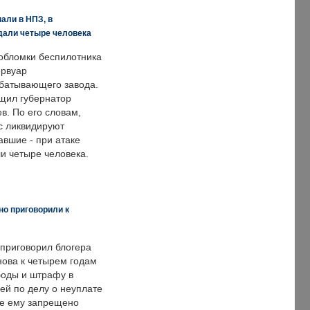
али в НПЗ, в
дали четыре человека
обломки беспилотника
ервуар
батывающего завода.
щил губернатор
в. По его словам,
с ликвидируют
авшие - при атаке
и четыре человека.
но приговорили к
 приговорил блогера
нова к четырем годам
оды и штрафу в
ей по делу о неуплате
же ему запрещено