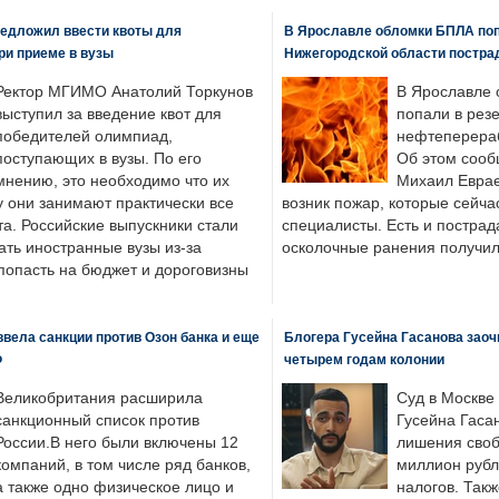
едложил ввести квоты для
В Ярославле обломки БПЛА поп
ри приеме в вузы
Нижегородской области постра
Ректор МГИМО Анатолий Торкунов
В Ярославле 
выступил за введение квот для
попали в рез
победителей олимпиад,
нефтеперера
поступающих в вузы. По его
Об этом сооб
мнению, это необходимо что их
Михаил Еврае
у они занимают практически все
возник пожар, которые сейча
а. Российские выпускники стали
специалисты. Есть и пострад
ать иностранные вузы из-за
осколочные ранения получил
попасть на бюджет и дороговизны
вела санкции против Озон банка и еще
Блогера Гусейна Гасанова заоч
Ф
четырем годам колонии
Великобритания расширила
Суд в Москве
санкционный список против
Гусейна Гаса
России.В него были включены 12
лишения своб
компаний, в том числе ряд банков,
миллион рубл
а также одно физическое лицо и
налогов. Так