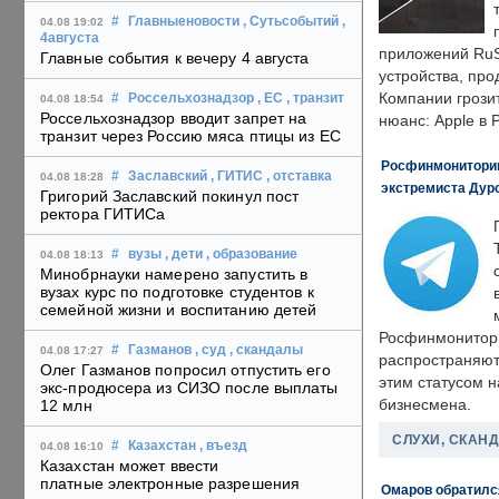
#
Главныеновости
, Сутьсобытий
,
04.08 19:02
4августа
приложений RuS
Главные события к вечеру 4 августа
устройства, пр
Компании грозит
#
Россельхознадзор
, ЕС
, транзит
04.08 18:54
Россельхознадзор вводит запрет на
нюанс: Apple в 
транзит через Россию мяса птицы из ЕС
Росфинмониторинг
#
Заславский
, ГИТИС
, отставка
04.08 18:28
экстремиста Дуро
Григорий Заславский покинул пост
ректора ГИТИСа
#
вузы
, дети
, образование
04.08 18:13
Минобрнауки намерено запустить в
вузах курс по подготовке студентов к
семейной жизни и воспитанию детей
Росфинмонитори
#
Газманов
, суд
, скандалы
04.08 17:27
распространяютс
Олег Газманов попросил отпустить его
этим статусом 
экс-продюсера из СИЗО после выплаты
бизнесмена.
12 млн
СЛУХИ, СКАН
#
Казахстан
, въезд
04.08 16:10
Казахстан может ввести
платные электронные разрешения
Омаров обратилс