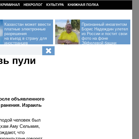
КРИМИНАЛ
НЕКРОЛОГ
КУЛЬТУРА
КНИЖНАЯ ПОЛКА
Казахстан может ввести
Признанный иноагентом
платные электронные
Борис Надеждин улетел
разрешения
из России и постит свои
на въезд в страну для
фото на фоне
иностранцев
Эйфелевой башни
вь пули
после объявленного
 ранения. Израиль
олодой человек был
Адхам Аму Сельмия,
рждают, что
раильтяне говорят,