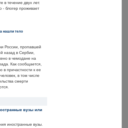
е в течение двух лет.
 - блогер проживает
а нашли тело
ки России, пропавшей
й назад в Сербии,
ено в чемодане на
рада. Как сообщается,
ю в причастности к ее
человек, в том числе
ельства смерти
ются.
ностранные вузы или
ния иностранные вузы.