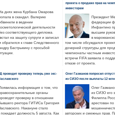
проекта о продаже прав на чем
инвесторам
На днях жена Курбана Омарова
попала в скандал. Валерию
Президент М
обвинили в ведении
федерации фу
косметологической деятельности
Инфантино пр
без соответствующего диплома.
высшим руков
стал на защиту супруги и записал
в марокканско
м обратился к главе Следственного
том числе обсуждался проек
андру Бастрыкину с просьбой
дочерней структуры для про
итуации.
чемпионаты частным инвесто
встречи FIFA заявила о под
отказе от проекта.
 проводит проверку теперь уже экс-
Олег Газманов попросил отпуст
Заславского
из СИЗО после выплаты 12 млн
Появилась информация о том, что
Олег Газмано
правоохранительные органы
из СИЗО его 
проводят проверку в отношении
Филиппа Росс
бывшего ректора ГИТИСа Григория
арестован по
Заславского. Накануне стало
мошенничеств
н покидает должность 5 августа. Как
авторских и смежных прав. П