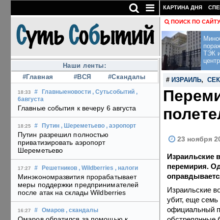
КАРТИНА ДНЯ
СПЕ
ПОИСК ПО САЙТ
Мино
пора
ТЭК и
центр
Наши ленты:
#Главная
#ВСЯ
#Скандалы
#
ИЗРАИЛЬ
,
СЕК
Переми
#
Главныеновости
, Сутьсобытий
,
18:33
6августа
Главные события к вечеру 6 августа
полете
#
Путин
, Шереметьево
, аэропорт
18:25
Путин разрешил полностью
23 ноября 2
приватизировать аэропорт
Шереметьево
Израильские в
перемирия. Од
#
Решетников
, Wildberries
, налоги
17:27
оправдывается
Минэкономразвития прорабатывает
меры поддержки предпринимателей
Израильские во
после атак на склады Wildberries
убит, еще семь
официальный п
#
Омаров
, скандалы
16:27
обстрелянные 
Омаров обратился за помощью к