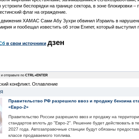
 устроили беспорядки на границе сектора, в зоне блокировки –
естинский флаг на ограждение.
 движения ХАМАС Сами Абу Зухри обвинил Израиль в нарушени
мирия и пообещал известить об этом Египет, который выступил 
дзен
Сб
в свои источники
 и отправьте по
CTRL+ENTER
ский конфликт. Оглавление
НЯ
Правительство РФ разрешило ввоз и продажу бензина ст
«Евро-2»
Правительство России разрешило ввоз и продажу на территор
стандартов вплоть до "Евро-2". Решение будет действовать в т
2027 года. Автозаправочные станции будут обязаны предоста
классе продаваемого топлива.