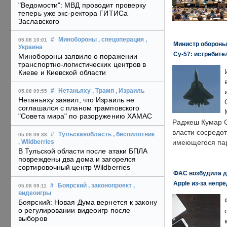
"Ведомости": МВД проводит проверку
теперь уже экс-ректора ГИТИСа
Заславского
#
Минобороны
, спецоперация
,
05.08 10:01
Министр обороны
Украина
Су-57: истребите
Минобороны заявило о поражении
транспортно-логистических центров в
Киеве и Киевской области
#
Нетаньяху
, Трамп
, Израиль
05.08 09:55
Нетаньяху заявил, что Израиль не
соглашался с планом трамповского
"Совета мира" по разоружению ХАМАС
Раджеш Кумар С
власти сосредо
#
Тульскаяобласть
, беспилотник
05.08 09:38
имеющегося пар
, Wildberries
В Тульской области после атаки БПЛА
повреждены два дома и загорелся
сортировочный центр Wildberries
ФАС возбудила д
Apple из-за непр
#
Боярский
, законопроект
,
05.08 09:11
видеоигры
Боярский: Новая Дума вернется к закону
о регулировании видеоигр после
выборов