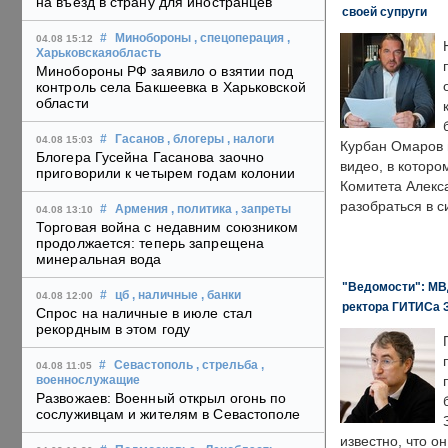
на въезд в страну для иностранцев
своей супруги
#
Минобороны
, спецоперация
,
04.08 15:12
Харьковскаяобласть
Минобороны РФ заявило о взятии под
контроль села Бакшеевка в Харьковской
области
#
Гасанов
, блогеры
, налоги
04.08 15:03
Курбан Омаров в
Блогера Гусейна Гасанова заочно
видео, в которо
приговорили к четырем годам колонии
Комитета Алекс
разобраться в с
#
Армения
, политика
, запреты
04.08 13:10
Торговая война с недавним союзником
продолжается: теперь запрещена
минеральная вода
"Ведомости": МВД
#
цб
, наличные
, банки
04.08 12:00
ректора ГИТИСа 
Спрос на наличные в июле стал
рекордным в этом году
#
Севастополь
, стрельба
,
04.08 11:05
военнослужащие
Развожаев: Военный открыл огонь по
сослуживцам и жителям в Севастополе
известно, что о