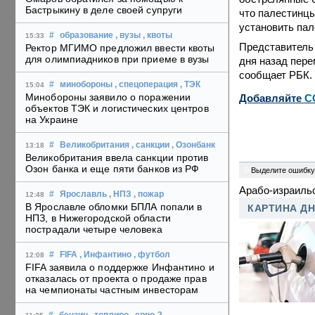
Бастрыкину в деле своей супруги
что палестинцы
установить пал
#
образование
, вузы
, квоты
15:33
Представитель
Ректор МГИМО предложил ввести квоты
для олимпиадников при приеме в вузы
дня назад пере
сообщает РБК.
#
минобороны
, спецоперация
, ТЭК
15:04
Минобороны заявило о поражении
Добавляйте
C
объектов ТЭК и логистических центров
на Украине
#
Великобритания
, санкции
, Озонбанк
13:18
Великобритания ввела санкции против
Озон банка и еще пяти банков из РФ
0
Выделите ошибку
Арабо-израиль
#
Ярославль
, НПЗ
, пожар
12:48
В Ярославле обломки БПЛА попали в
КАРТИНА Д
НПЗ, в Нижегородской области
пострадали четыре человека
#
FIFA
, Инфантино
, футбол
12:08
FIFA заявила о поддержке Инфантино и
отказалась от проекта о продаже прав
на чемпионаты частным инвесторам