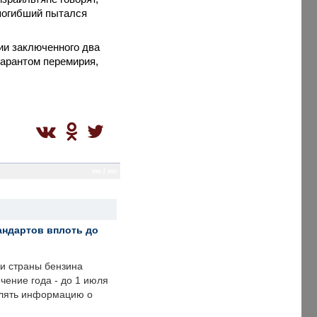
 погибший пытался
и заключенного два
гарантом перемирия,
mc / mc
андартов вплоть до
ии страны бензина
ечение года - до 1 июля
влять информацию о