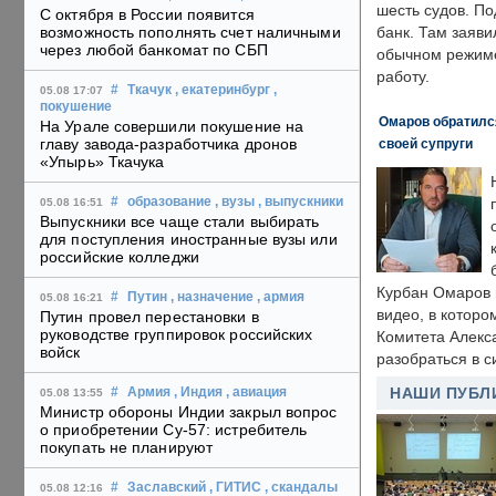
шесть судов. По
С октября в России появится
возможность пополнять счет наличными
банк. Там заяви
через любой банкомат по СБП
обычном режиме
работу.
#
Ткачук
, екатеринбург
,
05.08 17:07
покушение
Омаров обратилс
На Урале совершили покушение на
главу завода-разработчика дронов
своей супруги
«Упырь» Ткачука
#
образование
, вузы
, выпускники
05.08 16:51
Выпускники все чаще стали выбирать
для поступления иностранные вузы или
российские колледжи
Курбан Омаров в
#
Путин
, назначение
, армия
05.08 16:21
видео, в которо
Путин провел перестановки в
руководстве группировок российских
Комитета Алекс
войск
разобраться в с
НАШИ ПУБЛ
#
Армия
, Индия
, авиация
05.08 13:55
Министр обороны Индии закрыл вопрос
о приобретении Су-57: истребитель
покупать не планируют
#
Заславский
, ГИТИС
, скандалы
05.08 12:16