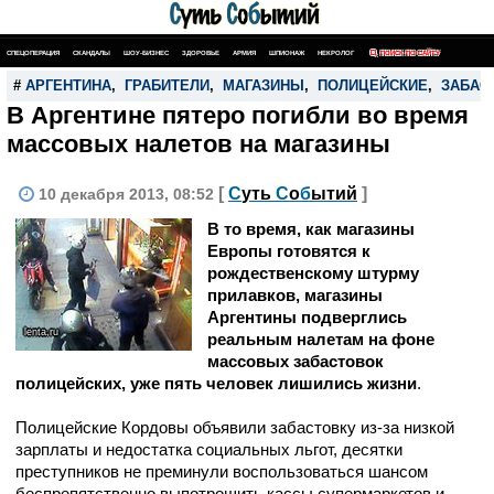
СПЕЦОПЕРАЦИЯ
СКАНДАЛЫ
ШОУ-БИЗНЕС
ЗДОРОВЬЕ
АРМИЯ
ШПИОНАЖ
НЕКРОЛОГ
ПОИСК ПО САЙТУ
#
АРГЕНТИНА
,
ГРАБИТЕЛИ
,
МАГАЗИНЫ
,
ПОЛИЦЕЙСКИЕ
,
ЗАБАС
В Аргентине пятеро погибли во время
массовых налетов на магазины
[
С
уть
С
о
б
ытий
]
10 декабря 2013, 08:52
В то время, как магазины
Европы готовятся к
рождественскому штурму
прилавков, магазины
Аргентины подверглись
lenta.ru
реальным налетам на фоне
массовых забастовок
полицейских, уже пять человек лишились жизни
.
Полицейские Кордовы объявили забастовку из-за низкой
зарплаты и недостатка социальных льгот, десятки
преступников не преминули воспользоваться шансом
беспрепятственно выпотрошить кассы супермаркетов и