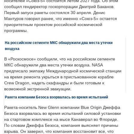
носителей «Союз-5» состоится летом 2027 года. Об этом
сообщил гендиректор госкорпорации Дмитрий Баканов.
Первый запуск ракеты состоялся 30 апреля. Денис
Мантуров говорил ранее, что именно «Союз-5» остается
приоритетным проектом российской космической
программы.
На российском сегменте МКС обнаружили два места утечки
воздуха
В «Роскосмосе» сообщили, что на российском сегменте
МКС обнаружили два места утечки воздуха. NASA
предписало экипажу Международной космической станции
на время ремонта укрыться в пристыкованном корабле
Crew Dragon, надеть скафандры и были готовым к
возможной экстренной эвакуации.
Ракета компании Безоса взорвалась во время испытаний
Ракета-носитель New Glenn компании Blue Origin Джеффа
Безоса взорвалась во время испытаний силовой установки
на стартовом комплексе на мысе Канаверал во Флориде.
По словам Джеффа Безоса, компания выясняет причины
взрыва. Он заверил, что компания восстановит все, что