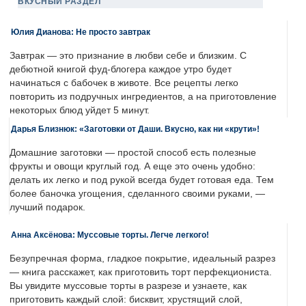
ВКУСНЫЙ РАЗДЕЛ
Юлия Дианова: Не просто завтрак
Завтрак — это признание в любви себе и близким. С
дебютной книгой фуд-блогера каждое утро будет
начинаться с бабочек в животе. Все рецепты легко
повторить из подручных ингредиентов, а на приготовление
некоторых блюд уйдет 5 минут.
Дарья Близнюк: «Заготовки от Даши. Вкусно, как ни «крути»!
Домашние заготовки — простой способ есть полезные
фрукты и овощи круглый год. А еще это очень удобно:
делать их легко и под рукой всегда будет готовая еда. Тем
более баночка угощения, сделанного своими руками, —
лучший подарок.
Анна Аксёнова: Муссовые торты. Легче легкого!
Безупречная форма, гладкое покрытие, идеальный разрез
— книга расскажет, как приготовить торт перфекциониста.
Вы увидите муссовые торты в разрезе и узнаете, как
приготовить каждый слой: бисквит, хрустящий слой,