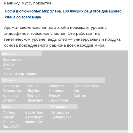
начинку, мусс, покрытие.
Софи Дюпюи-Голье: Мир хлеба. 100 лучших рецептов домашнего
хлеба со всего мира
Аромат свежеиспеченного хлеба повышает уровень
эндорфинов, гормонов счастья. Это работает на
генетическом уровне, ведь хлеб — универсальный продукт,
основа повседневного рациона всех народов мира.
Новости
Все новости
В мире
Фото
Новости партнеров
Рубрики
Политика
В кино
Общество
Происшествия
Экономика
Шоубиз
Криминал
Авто
Культура
Желтый
Туризм
Хайтек
В театр
Здоровье
Сад-огород
Спорт
Регионы
Футбол
Баскетбол
Татарстан
Хоккей
Автоспорт
Белоруссия
Теннис
Фристайл
Бокс/ММА