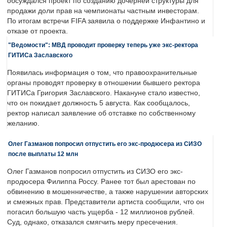
обсуждался проект по созданию дочерней структуры для
продажи доли прав на чемпионаты частным инвесторам.
По итогам встречи FIFA заявила о поддержке Инфантино и
отказе от проекта.
"Ведомости": МВД проводит проверку теперь уже экс-ректора
ГИТИСа Заславского
Появилась информация о том, что правоохранительные
органы проводят проверку в отношении бывшего ректора
ГИТИСа Григория Заславского. Накануне стало известно,
что он покидает должность 5 августа. Как сообщалось,
ректор написал заявление об отставке по собственному
желанию.
Олег Газманов попросил отпустить его экс-продюсера из СИЗО
после выплаты 12 млн
Олег Газманов попросил отпустить из СИЗО его экс-
продюсера Филиппа Россу. Ранее тот был арестован по
обвинению в мошенничестве, а также нарушении авторских
и смежных прав. Представители артиста сообщили, что он
погасил большую часть ущерба - 12 миллионов рублей.
Суд, однако, отказался смягчить меру пресечения.