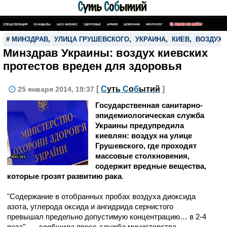
СПЕЦОПЕРАЦИЯ
СКАНДАЛЫ
ШОУ-БИЗНЕС
ЗДОРОВЬЕ
АРМИЯ
ШПИОНАЖ
НЕКРОЛОГ
ПОИСК ПО САЙТУ
#
МИНЗДРАВ
,
УЛИЦА ГРУШЕВСКОГО
,
УКРАИНА
,
КИЕВ
,
ВОЗДУХ
Минздрав Украины: воздух киевских
протестов вреден для здоровья
[
С
уть
С
о
б
ытий
]
25 января 2014, 19:37
Государственная санитарно-
эпидемиологическая служба
Украины предупредила
киевлян: воздух на улице
Грушевского, где проходят
массовые столкновения,
dixi.ws
содержит вредные вещества,
которые грозят развитию рака
.
"Содержание в отобранных пробах воздуха диоксида
азота, углерода оксида и ангидрида сернистого
превышал предельно допустимую концентрацию… в 2-4
раза", — сообщила пресс-служба министерства