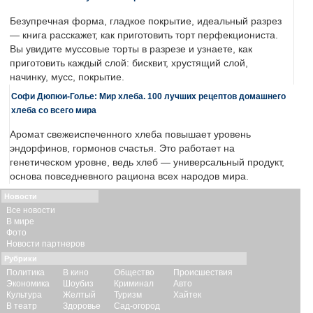
Безупречная форма, гладкое покрытие, идеальный разрез
— книга расскажет, как приготовить торт перфекциониста.
Вы увидите муссовые торты в разрезе и узнаете, как
приготовить каждый слой: бисквит, хрустящий слой,
начинку, мусс, покрытие.
Софи Дюпюи-Голье: Мир хлеба. 100 лучших рецептов домашнего
хлеба со всего мира
Аромат свежеиспеченного хлеба повышает уровень
эндорфинов, гормонов счастья. Это работает на
генетическом уровне, ведь хлеб — универсальный продукт,
основа повседневного рациона всех народов мира.
Новости
Все новости
В мире
Фото
Новости партнеров
Рубрики
Политика
В кино
Общество
Происшествия
Экономика
Шоубиз
Криминал
Авто
Культура
Желтый
Туризм
Хайтек
В театр
Здоровье
Сад-огород