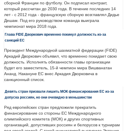
сборной Франции по футболу. Он подписал контракт,
который рассчитан до 2030 года. В течение последних 14
лет - с 2012 года - французскую сборную возглавлял Дидье
Дешам. Под его руководством команда выиграла
чемпионат мира 2018 года.
Глава FIDE Дворкович временно покинул должность из-за
санкций ЕС
Президент Международной шахматной федерации (FIDE)
Аркадий Дворкович объявил, что временно покидает свою
должность. Исполнять обязанности главы организации
будет его заместитель, 15-й чемпион мира Вишванатан
Ананд. Накануне ЕС внес Аркадия Дворковича в
санкционный список.
Девять стран призвали лишить МОК финансирования ЕС из-за
допуска россиян, но они очевидно в меньшинстве
Ряд европейских стран предложили прекратить
финансирование со стороны ЕС Международного
олимпийского комитета (МОК) и других спортивных
организаций, допустивших россиян и белорусов к турнирам
под своей эгидой. С такой инициативой выступила Эстония,