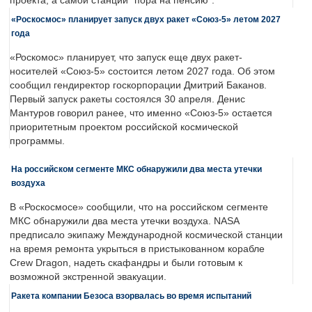
проекта, а самой станции "пора на пенсию".
«Роскосмос» планирует запуск двух ракет «Союз-5» летом 2027
года
«Роскомос» планирует, что запуск еще двух ракет-
носителей «Союз-5» состоится летом 2027 года. Об этом
сообщил гендиректор госкорпорации Дмитрий Баканов.
Первый запуск ракеты состоялся 30 апреля. Денис
Мантуров говорил ранее, что именно «Союз-5» остается
приоритетным проектом российской космической
программы.
На российском сегменте МКС обнаружили два места утечки
воздуха
В «Роскосмосе» сообщили, что на российском сегменте
МКС обнаружили два места утечки воздуха. NASA
предписало экипажу Международной космической станции
на время ремонта укрыться в пристыкованном корабле
Crew Dragon, надеть скафандры и были готовым к
возможной экстренной эвакуации.
Ракета компании Безоса взорвалась во время испытаний