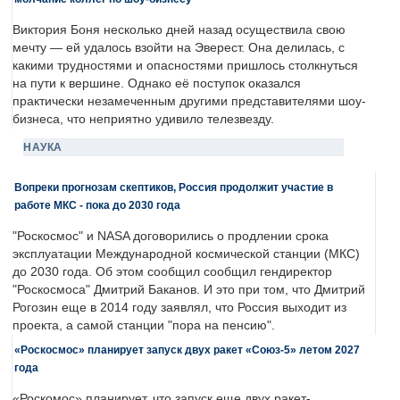
Виктория Боня несколько дней назад осуществила свою
мечту — ей удалось взойти на Эверест. Она делилась, с
какими трудностями и опасностями пришлось столкнуться
на пути к вершине. Однако её поступок оказался
практически незамеченным другими представителями шоу-
бизнеса, что неприятно удивило телезвезду.
НАУКА
Вопреки прогнозам скептиков, Россия продолжит участие в
работе МКС - пока до 2030 года
"Роскосмос" и NASA договорились о продлении срока
эксплуатации Международной космической станции (МКС)
до 2030 года. Об этом сообщил сообщил гендиректор
"Роскосмоса" Дмитрий Баканов. И это при том, что Дмитрий
Рогозин еще в 2014 году заявлял, что Россия выходит из
проекта, а самой станции "пора на пенсию".
«Роскосмос» планирует запуск двух ракет «Союз-5» летом 2027
года
«Роскомос» планирует, что запуск еще двух ракет-