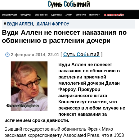
СПЕЦОПЕРАЦИЯ
СКАНДАЛЫ
ШОУ-БИЗНЕС
ЗДОРОВЬЕ
АРМИЯ
ШПИОНАЖ
НЕКРОЛОГ
ПОИСК ПО САЙТУ
#
ВУДИ АЛЛЕН
,
ДИЛАН ФЭРРОУ
Вуди Аллен не понесет наказания по
обвинению в растлении дочери
[
С
уть
С
о
б
ытий
]
2 февраля 2014, 22:01
Вуди Аллен не понесет
наказания по обвинению в
растлении приемной
малолетней дочери Дилан
Фэрроу. Прокурор
американского штата
Коннектикут отметил, что
Фото с сайта peoples.ru
режиссер в любом случае не
понесет наказания за
истечением срока давности.
Бывший государственный обвинитель Френк Мако
рассказал корреспонденту Associated Press, что в 1993