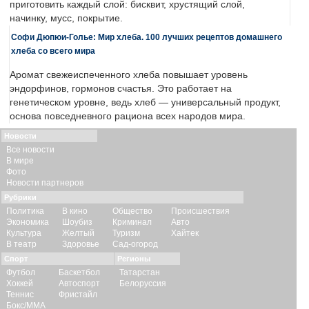
приготовить каждый слой: бисквит, хрустящий слой,
начинку, мусс, покрытие.
Софи Дюпюи-Голье: Мир хлеба. 100 лучших рецептов домашнего
хлеба со всего мира
Аромат свежеиспеченного хлеба повышает уровень
эндорфинов, гормонов счастья. Это работает на
генетическом уровне, ведь хлеб — универсальный продукт,
основа повседневного рациона всех народов мира.
Новости
Все новости
В мире
Фото
Новости партнеров
Рубрики
Политика
В кино
Общество
Происшествия
Экономика
Шоубиз
Криминал
Авто
Культура
Желтый
Туризм
Хайтек
В театр
Здоровье
Сад-огород
Спорт
Регионы
Футбол
Баскетбол
Татарстан
Хоккей
Автоспорт
Белоруссия
Теннис
Фристайл
Бокс/ММА