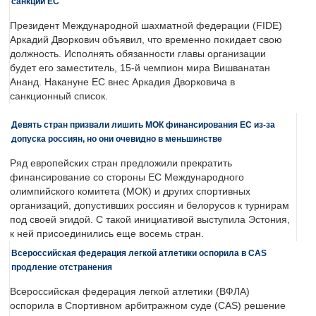
санкций ЕС
Президент Международной шахматной федерации (FIDE)
Аркадий Дворкович объявил, что временно покидает свою
должность. Исполнять обязанности главы организации
будет его заместитель, 15-й чемпион мира Вишванатан
Ананд. Накануне ЕС внес Аркадия Дворковича в
санкционный список.
Девять стран призвали лишить МОК финансирования ЕС из-за
допуска россиян, но они очевидно в меньшинстве
Ряд европейских стран предложили прекратить
финансирование со стороны ЕС Международного
олимпийского комитета (МОК) и других спортивных
организаций, допустивших россиян и белорусов к турнирам
под своей эгидой. С такой инициативой выступила Эстония,
к ней присоединились еще восемь стран.
Всероссийская федерация легкой атлетики оспорила в CAS
продление отстранения
Всероссийская федерация легкой атлетики (ВФЛА)
оспорила в Спортивном арбитражном суде (CAS) решение