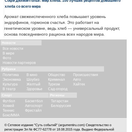
Софи Дюпюи-Голье: Мир хлеба. 100 лучших рецептов домашнего
хлеба со всего мира
Аромат свежеиспеченного хлеба повышает уровень
эндорфинов, гормонов счастья. Это работает на
генетическом уровне, ведь хлеб — универсальный продукт,
основа повседневного рациона всех народов мира.
Новости
Все новости
В мире
Фото
Новости партнеров
Рубрики
Политика
В кино
Общество
Происшествия
Экономика
Шоубиз
Криминал
Авто
Культура
Желтый
Туризм
Хайтек
В театр
Здоровье
Сад-огород
Спорт
Регионы
Футбол
Баскетбол
Татарстан
Хоккей
Автоспорт
Белоруссия
Теннис
Фристайл
Бокс/ММА
© Сетевое издание "Суть событий" (argumentiru.com) Свидетельство о
регистрации Эл № ФС77-62778 от 18.08.2015 года. Выдано Федеральной