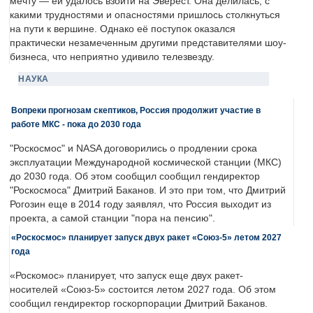
мечту — ей удалось взойти на Эверест. Она делилась, с
какими трудностями и опасностями пришлось столкнуться
на пути к вершине. Однако её поступок оказался
практически незамеченным другими представителями шоу-
бизнеса, что неприятно удивило телезвезду.
НАУКА
Вопреки прогнозам скептиков, Россия продолжит участие в
работе МКС - пока до 2030 года
"Роскосмос" и NASA договорились о продлении срока
эксплуатации Международной космической станции (МКС)
до 2030 года. Об этом сообщил сообщил гендиректор
"Роскосмоса" Дмитрий Баканов. И это при том, что Дмитрий
Рогозин еще в 2014 году заявлял, что Россия выходит из
проекта, а самой станции "пора на пенсию".
«Роскосмос» планирует запуск двух ракет «Союз-5» летом 2027
года
«Роскомос» планирует, что запуск еще двух ракет-
носителей «Союз-5» состоится летом 2027 года. Об этом
сообщил гендиректор госкорпорации Дмитрий Баканов.