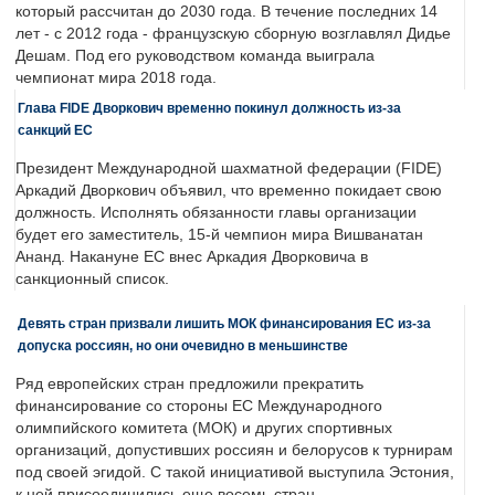
который рассчитан до 2030 года. В течение последних 14
лет - с 2012 года - французскую сборную возглавлял Дидье
Дешам. Под его руководством команда выиграла
чемпионат мира 2018 года.
Глава FIDE Дворкович временно покинул должность из-за
санкций ЕС
Президент Международной шахматной федерации (FIDE)
Аркадий Дворкович объявил, что временно покидает свою
должность. Исполнять обязанности главы организации
будет его заместитель, 15-й чемпион мира Вишванатан
Ананд. Накануне ЕС внес Аркадия Дворковича в
санкционный список.
Девять стран призвали лишить МОК финансирования ЕС из-за
допуска россиян, но они очевидно в меньшинстве
Ряд европейских стран предложили прекратить
финансирование со стороны ЕС Международного
олимпийского комитета (МОК) и других спортивных
организаций, допустивших россиян и белорусов к турнирам
под своей эгидой. С такой инициативой выступила Эстония,
к ней присоединились еще восемь стран.