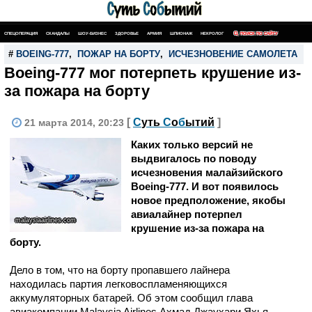
СПЕЦОПЕРАЦИЯ
СКАНДАЛЫ
ШОУ-БИЗНЕС
ЗДОРОВЬЕ
АРМИЯ
ШПИОНАЖ
НЕКРОЛОГ
ПОИСК ПО САЙТУ
#
BOEING-777
,
ПОЖАР НА БОРТУ
,
ИСЧЕЗНОВЕНИЕ САМОЛЕТА
Boeing-777 мог потерпеть крушение из-
за пожара на борту
[
С
уть
С
о
б
ытий
]
21 марта 2014, 20:23
Каких только версий не
выдвигалось по поводу
исчезновения малайзийского
Boeing-777. И вот появилось
новое предположение, якобы
авиалайнер потерпел
malaysiaairlines.com
крушение из-за пожара на
борту.
Дело в том, что на борту пропавшего лайнера
находилась партия легковоспламеняющихся
аккумуляторных батарей. Об этом сообщил глава
авиакомпании Malaysia Airlines Ахмад Джаухари Яхья.