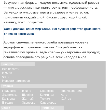
Безупречная форма, гладкое покрытие, идеальный разрез
— книга расскажет, как приготовить торт перфекциониста.
Вы увидите муссовые торты в разрезе и узнаете, как
приготовить каждый слой: бисквит, хрустящий слой,
начинку, мусс, покрытие.
Софи Дюпюи-Голье: Мир хлеба. 100 лучших рецептов домашнего
хлеба со всего мира
Аромат свежеиспеченного хлеба повышает уровень
эндорфинов, гормонов счастья. Это работает на
генетическом уровне, ведь хлеб — универсальный продукт,
основа повседневного рациона всех народов мира.
Новости
Все новости
В мире
Фото
Новости партнеров
Рубрики
Политика
В кино
Общество
Происшествия
Экономика
Шоубиз
Криминал
Авто
Культура
Желтый
Туризм
Хайтек
В театр
Здоровье
Сад-огород
Спорт
Регионы