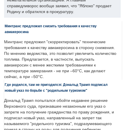
нежелательной организацией. А главный
справедливорос вообще заявил, что "Яблоко" продает
Родину и обратился в прокуратуру.
Минтранс предложил снизить требования к качеству
авиакеросина
Минтранс предложил "скорректировать" технические
требования к качеству авиакеросина в сторону снижения.
По мнению ведомства, это позволит увеличить количество
топлива. Предлагается, в частности, выпускать
авиакеросин с менее жесткими требованиями к
температуре замерзания - не при –60°C, как делают
сейчас, а при –50°C.
Где родился, там не пригодился: Дональд Трамп подписал
новый указ по борьбе с "родильным туризмом"
Дональд Трамп попытался обойти недавнее решение
Верховного суда, признавшее незаконным его указ о
запрете на получение гражданства по праву рождения, и
подписал новый указ, направленный на запрет так
называемого "родильного туризма", подразумевающего
приезд в страну на роды для получения ребенком