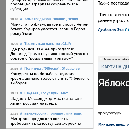
Также пострада
пообещал аграриям сохранить все
субсидии
"Точное количе
#
АхматКадыров
, звание
, Чечня
18:16
раннее утро, л
Министр по физкультуре и спорту Чечни
Ахмат Кадыров удостоен звания Героя
Добавляйте
C
республики
#
Трамп
, гражданство
, США
16:29
Где родился, там не пригодился:
Дональд Трамп подписал новый указ по
борьбе с "родильным туризмом"
0
Выделите ошибку
КАРТИНА Д
#
Политика
, "Яблоко"
, Журавлев
16:15
Конкуренты по борьбе за думские
кресла активно требуют снять "Яблоко" с
выборов
#
Шадаев
, Госуслуги
, Max
15:43
Шадаев: Мессенджер Max остается в
жизни россиян навсегда
прокуратуру.
#
авиакеросин
, топливо
, минтранс
13:19
Минтранс предложил снизить
требования к качеству авиакеросина
Минтранс предлож