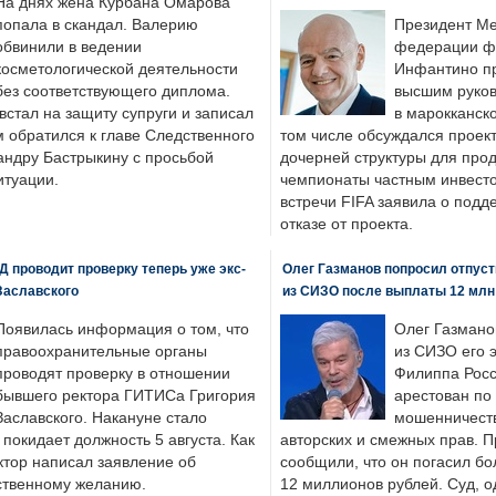
На днях жена Курбана Омарова
попала в скандал. Валерию
Президент М
обвинили в ведении
федерации фу
косметологической деятельности
Инфантино пр
без соответствующего диплома.
высшим руков
стал на защиту супруги и записал
в марокканско
м обратился к главе Следственного
том числе обсуждался проек
андру Бастрыкину с просьбой
дочерней структуры для про
итуации.
чемпионаты частным инвесто
встречи FIFA заявила о под
отказе от проекта.
 проводит проверку теперь уже экс-
Олег Газманов попросил отпуст
Заславского
из СИЗО после выплаты 12 млн
Появилась информация о том, что
Олег Газмано
правоохранительные органы
из СИЗО его 
проводят проверку в отношении
Филиппа Росс
бывшего ректора ГИТИСа Григория
арестован по
Заславского. Накануне стало
мошенничеств
н покидает должность 5 августа. Как
авторских и смежных прав. П
ктор написал заявление об
сообщили, что он погасил бо
бственному желанию.
12 миллионов рублей. Суд, о