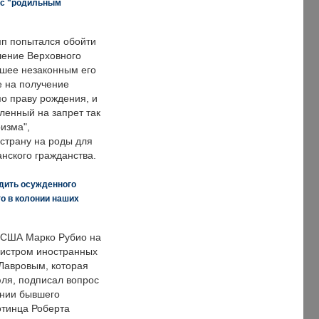
 с "родильным
п попытался обойти
ение Верховного
вшее незаконным его
е на получение
по праву рождения, и
ленный на запрет так
изма",
страну на роды для
нского гражданства.
дить осужденного
о в колонии наших
 США Марко Рубио на
нистром иностранных
Лавровым, которая
ля, подписал вопрос
нии бывшего
отинца Роберта