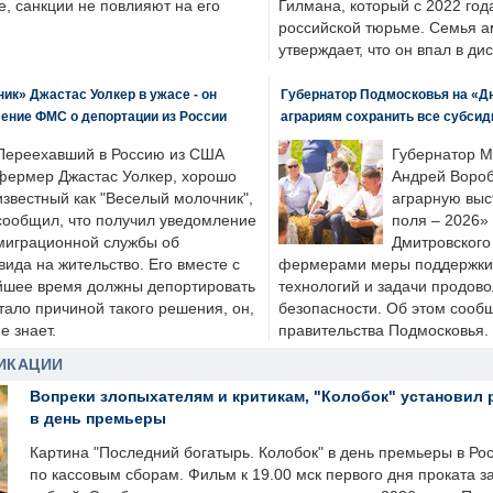
, санкции не повлияют на его
Гилмана, который с 2022 год
российской тюрьме. Семья 
утверждает, что он впал в ди
к» Джастас Уолкер в ужасе - он
Губернатор Подмосковья на «Д
ение ФМС о депортации из России
аграриям сохранить все субсид
Переехавший в Россию из США
Губернатор М
фермер Джастас Уолкер, хорошо
Андрей Вороб
известный как "Веселый молочник",
аграрную выс
сообщил, что получил уведомление
поля – 2026»
миграционной службы об
Дмитровского 
ида на жительство. Его вместе с
фермерами меры поддержки
йшее время должны депортировать
технологий и задачи продов
стало причиной такого решения, он,
безопасности. Об этом сооб
е знает.
правительства Подмосковья.
ИКАЦИИ
Вопреки злопыхателям и критикам, "Колобок" установил 
в день премьеры
Картина "Последний богатырь. Колобок" в день премьеры в Ро
по кассовым сборам. Фильм к 19.00 мск первого дня проката 