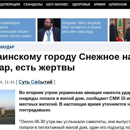
ЦОПЕРАЦИЯ
СКАНДАЛЫ
ШОУ-БИЗНЕС
ЗДОРОВЬЕ
АРМИЯ
ШПИОНАЖ
У
теринбурге
Шадаев: Мессенджер
елся
Max остается в жизни
тический объект
россиян навсегда
erries после атаки
ИАУДАР
аинскому городу Снежное н
ар, есть жертвы
[
С
уть
С
о
б
ытий
]
4, 11:41
Во вторник утром украинская авиация нанесла уда
снаряды попали в жилой дом, сообщают СМИ 15 и
местных жителей. В настоящее время уточняется ч
пострадавших
.
"Около 06.30 утра мы услышали самолеты, они выпус
попали в пятиэтажный жилой дом, один его подъезд п