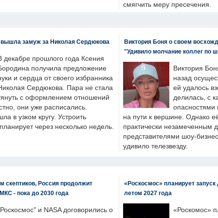
смягчить меру пресечения.
 вышла замуж за Николая Сердюкова
Виктория Боня о своем восхожд
"Удивило молчание коллег по ш
В декабре прошлого года Ксения
Бородина получила предложение
Виктория Бон
руки и сердца от своего избранника
назад осущес
Николая Сердюкова. Пара не стала
ей удалось вз
тянуть с оформлением отношений
делилась, с к
естно, они уже расписались.
опасностями 
а в узком кругу. Устроить
на пути к вершине. Однако е
планирует через несколько недель.
практически незамеченным 
представителями шоу-бизнес
удивило телезвезду.
м скептиков, Россия продолжит
«Роскосмос» планирует запуск 
МКС - пока до 2030 года
летом 2027 года
"Роскосмос" и NASA договорились о
«Роскомос» пл