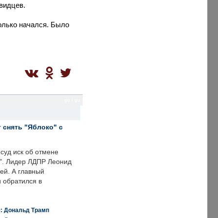
видцев.
только начался. Было
gu / gu
 снять "Яблоко" с
суд иск об отмене
о". Лидер ЛДПР Леонид
ей. А главный
и обратился в
я: Дональд Трамп