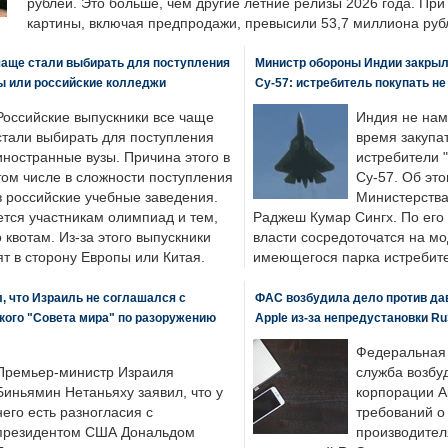
рублей. Это больше, чем другие летние релизы 2026 года. Пр
картины, включая предпродажи, превысили 53,7 миллиона руб
чаще стали выбирать для поступления
Министр обороны Индии закрыл
ы или российские колледжи
Су-57: истребитель покупать н
Российские выпускники все чаще
Индия не нам
стали выбирать для поступления
время закупа
иностранные вузы. Причина этого в
истребители "
том числе в сложности поступления
Су-57. Об это
в российские учебные заведения.
Министерства
ется участникам олимпиад и тем,
Раджеш Кумар Сингх. По его
о квотам. Из-за этого выпускники
власти сосредоточатся на м
т в сторону Европы или Китая.
имеющегося парка истребит
, что Израиль не соглашался с
ФАС возбудила дело против да
кого "Совета мира" по разоружению
Apple из-за непредустановки Ru
Федеральная
Премьер-министр Израиля
служба возбу
Биньямин Нетаньяху заявил, что у
корпорации A
него есть разногласия с
требований о
президентом США Дональдом
производител