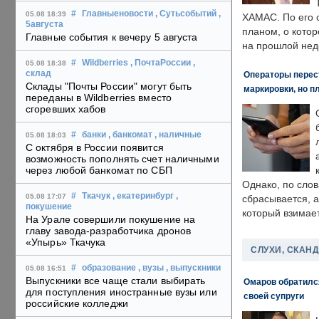
#
Главныеновости
, Сутьсобытий
,
05.08 18:39
ХАМАС. По его 
5августа
планом, о кото
Главные события к вечеру 5 августа
на прошлой нед
#
Wildberries
, ПочтаРоссии
,
05.08 18:38
склад
Операторы перест
Склады "Почты России" могут быть
маркировки, но п
переданы в Wildberries вместо
сгоревших хабов
#
банки
, банкомат
, наличные
05.08 18:03
С октября в России появится
возможность пополнять счет наличными
через любой банкомат по СБП
Однако, по слов
#
Ткачук
, екатеринбург
,
05.08 17:07
сбрасывается, а
покушение
который взимает
На Урале совершили покушение на
главу завода-разработчика дронов
«Упырь» Ткачука
СЛУХИ, СКАН
#
образование
, вузы
, выпускники
05.08 16:51
Выпускники все чаще стали выбирать
Омаров обратилс
для поступления иностранные вузы или
своей супруги
российские колледжи