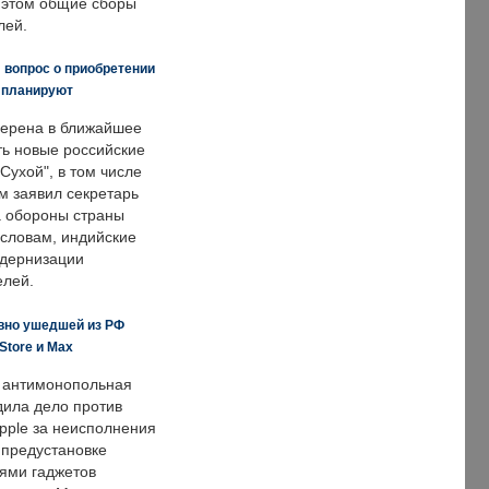
и этом общие сборы
лей.
 вопрос о приобретении
е планируют
ерена в ближайшее
ть новые российские
Сухой", в том числе
м заявил секретарь
 обороны страны
 словам, индийские
одернизации
елей.
вно ушедшей из РФ
Store и Max
 антимонопольная
дила дело против
pple за неисполнения
 предустановке
ями гаджетов