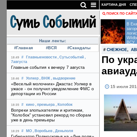
КАРТИНА ДНЯ
СПЕ
ПОИСК ПО САЙТ
В Ека
загор
логис
Wildb
Наши ленты:
ВСУ
#Главная
#ВСЯ
#Скандалы
#
СНЕЖНОЕ
,
АВ
По укр
#
Главныеновости
, Сутьсобытий
,
18:49
7августа
Главные события к вечеру 7 августа
авиауд
#
Уолкер
, ВНЖ
, выдворение
18:46
«Веселый молочник» Джастас Уолкер в
15 июля 201
ужасе - он получил уведомление ФМС о
депортации из России
#
кино
, премьера
, Колобок
18:35
Вопреки злопыхателям и критикам,
"Колобок" установил рекорд по сборам
уже в день премьеры
#
МО
, Воробьев
, Деньполя
18:29
Губернатор Подмосковья на «Дне поля»