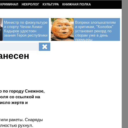
КРИМИНАЛ
НЕКРОЛОГ
КУЛЬТУРА
КНИЖНАЯ ПОЛКА
Министр по физкультуре
Вопреки злопыхателям
и спорту Чечни Ахмат
и критикам, "Колобок"
Кадыров удостоен
установил рекорд по
звания Героя республики
сборам уже в день
премьеры
анесен
р по городу Снежное,
юля со ссылкой на
исло жертв и
тили ракеты. Снаряды
олностью рухнул.