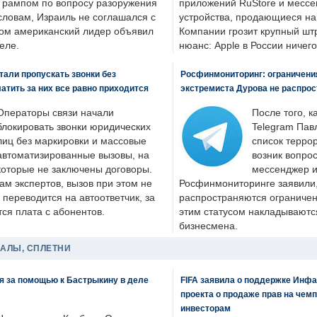
Трампом по вопросу разоружения
приложений RuStore и месс
словам, Израиль не соглашался с
устройства, продающиеся на
ром американский лидер объявил
Компании грозит крупный штр
еле.
нюанс: Apple в России ничего
али пропускать звонки без
Росфинмониторинг: ограничения
латить за них все равно приходится
экстремиста Дурова не распрос
Операторы связи начали
После того, к
блокировать звонки юридических
Telegram Пав
лиц без маркировки и массовые
список террор
автоматизированные вызовы, на
возник вопрос
которые не заключены договоры.
мессенджер и
ам экспертов, вызов при этом не
Росфинмониторинге заявили, 
 переводится на автоответчик, за
распространяются ограничени
ся плата с абонентов.
этим статусом накладываютс
бизнесмена.
ДАЛЫ, СПЛЕТНИ
я за помощью к Бастрыкину в деле
FIFA заявила о поддержке Инфа
проекта о продаже прав на чем
инвесторам