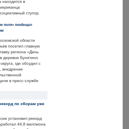
а находится в
американца
ссоциативный ступор.
не поля» пообещал
ии
осковской области
ьёв посетил главную
тавку региона «День
 в деревне Бунятино
округа, где обсудил с
, внедрение
ольственной
щили в пресс-службе
рекорд по сборам уже
ссии установил рекорд
заработал 44,8 миллиона