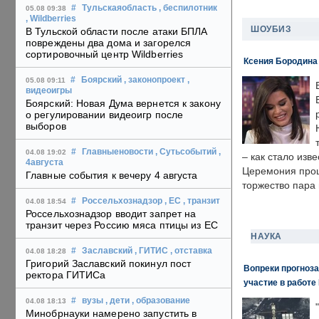
#
Тульскаяобласть
, беспилотник
05.08 09:38
, Wildberries
ШОУБИЗ
В Тульской области после атаки БПЛА
повреждены два дома и загорелся
сортировочный центр Wildberries
Ксения Бородина
#
Боярский
, законопроект
,
05.08 09:11
видеоигры
Боярский: Новая Дума вернется к закону
о регулировании видеоигр после
выборов
#
Главныеновости
, Сутьсобытий
,
04.08 19:02
– как стало изв
4августа
Церемония прошл
Главные события к вечеру 4 августа
торжество пара 
#
Россельхознадзор
, ЕС
, транзит
04.08 18:54
Россельхознадзор вводит запрет на
транзит через Россию мяса птицы из ЕС
НАУКА
#
Заславский
, ГИТИС
, отставка
04.08 18:28
Григорий Заславский покинул пост
Вопреки прогноза
ректора ГИТИСа
участие в работе 
#
вузы
, дети
, образование
04.08 18:13
Минобрнауки намерено запустить в