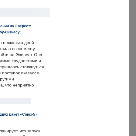
ении на Эверест:
оу-бизнесу"
я несколько дней
твила свою мечту —
ойти на Эверест. Она
акими трудностями и
пришлось столкнуться
ё поступок оказался
другими
а, что неприятно
двух ракет «Союз-5»
анирует, что запуск