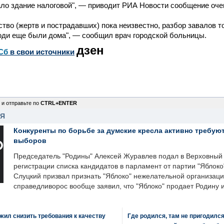
ло здание налоговой", — приводит РИА Новости сообщение оче
ство (жертв и пострадавших) пока неизвестно, разбор завалов 
юди еще были дома", — сообщил врач городской больницы.
дзен
Сб
в свои источники
 и отправьте по
CTRL+ENTER
НЯ
Конкуренты по борьбе за думские кресла активно требуют
выборов
Председатель "Родины" Алексей Журавлев подал в Верховный 
регистрации списка кандидатов в парламент от партии "Яблок
Слуцкий призвал признать "Яблоко" нежелательной организаци
справедливорос вообще заявил, что "Яблоко" продает Родину 
ил снизить требования к качеству
Где родился, там не пригодилс