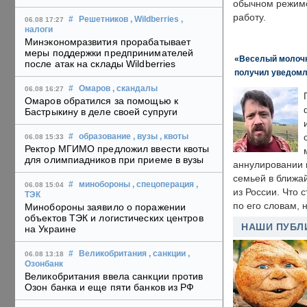
обычном режиме
работу.
#
Решетников
, Wildberries
,
06.08 17:27
налоги
Минэкономразвития прорабатывает
меры поддержки предпринимателей
«Веселый молочни
после атак на склады Wildberries
получил уведомл
#
Омаров
, скандалы
06.08 16:27
Омаров обратился за помощью к
Бастрыкину в деле своей супруги
#
образование
, вузы
, квоты
06.08 15:33
Ректор МГИМО предложил ввести квоты
для олимпиадников при приеме в вузы
аннулировании в
семьей в ближа
#
минобороны
, спецоперация
,
06.08 15:04
из России. Что 
ТЭК
по его словам, н
Минобороны заявило о поражении
объектов ТЭК и логистических центров
НАШИ ПУБЛ
на Украине
#
Великобритания
, санкции
,
06.08 13:18
Озонбанк
Великобритания ввела санкции против
Озон банка и еще пяти банков из РФ