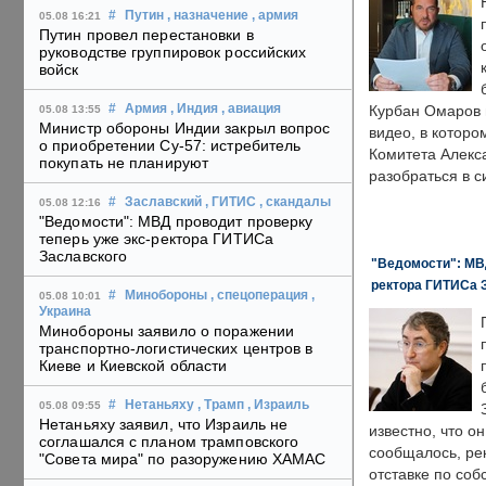
#
Путин
, назначение
, армия
05.08 16:21
Путин провел перестановки в
руководстве группировок российских
войск
#
Армия
, Индия
, авиация
Курбан Омаров в
05.08 13:55
Министр обороны Индии закрыл вопрос
видео, в которо
о приобретении Су-57: истребитель
Комитета Алекс
покупать не планируют
разобраться в с
#
Заславский
, ГИТИС
, скандалы
05.08 12:16
"Ведомости": МВД проводит проверку
теперь уже экс-ректора ГИТИСа
Заславского
"Ведомости": МВД
ректора ГИТИСа 
#
Минобороны
, спецоперация
,
05.08 10:01
Украина
Минобороны заявило о поражении
транспортно-логистических центров в
Киеве и Киевской области
#
Нетаньяху
, Трамп
, Израиль
05.08 09:55
Нетаньяху заявил, что Израиль не
известно, что о
соглашался с планом трамповского
сообщалось, ре
"Совета мира" по разоружению ХАМАС
отставке по со