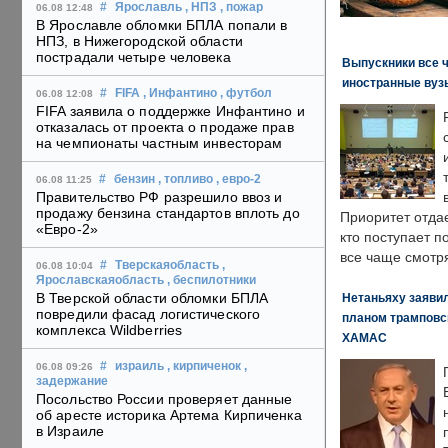
#
Ярославль
, НПЗ
, пожар
06.08 12:48
В Ярославле обломки БПЛА попали в
НПЗ, в Нижегородской области
пострадали четыре человека
Выпускники все 
иностранные вуз
#
FIFA
, Инфантино
, футбол
06.08 12:08
FIFA заявила о поддержке Инфантино и
отказалась от проекта о продаже прав
на чемпионаты частным инвесторам
#
бензин
, топливо
, евро-2
06.08 11:25
Правительство РФ разрешило ввоз и
продажу бензина стандартов вплоть до
Приоритет отда
«Евро-2»
кто поступает п
все чаще смотря
#
Тверскаяобласть
,
06.08 10:04
Ярославскаяобласть
, беспилотники
В Тверской области обломки БПЛА
Нетаньяху заявил
повредили фасад логистического
планом трамповс
комплекса Wildberries
ХАМАС
#
израиль
, кирпиченок
,
06.08 09:26
задержание
Посольство России проверяет данные
об аресте историка Артема Кирпиченка
в Израиле