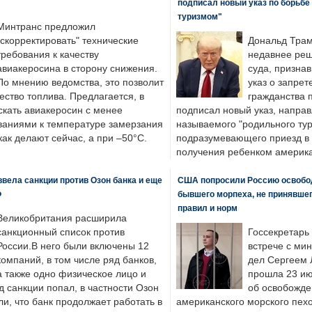
подписал новый указ по борьбе
туризмом"
Минтранс предложил
"скорректировать" технические
Дональд Трам
требования к качеству
недавнее реш
авиакеросина в сторону снижения.
суда, призна
По мнению ведомства, это позволит
указ о запрет
ество топлива. Предлагается, в
гражданства 
скать авиакеросин с менее
подписал новый указ, направ
ваниями к температуре замерзания
называемого "родильного тур
 как делают сейчас, а при –50°C.
подразумевающего приезд в 
получения ребенком америка
вела санкции против Озон банка и еще
США попросили Россию освобо
Ф
бывшего морпеха, не принявшег
правил и норм
Великобритания расширила
санкционный список против
Госсекретарь
России.В него были включены 12
встрече с ми
компаний, в том числе ряд банков,
дел Сергеем 
а также одно физическое лицо и
прошла 23 ию
д санкции попал, в частности Озон
об освобожде
ли, что банк продолжает работать в
американского морского пех