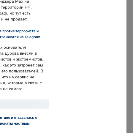
енджера Max на
 территории РФ.
аф, но тут есть
 и не продает.
 против террориста и
траняются на Telegram
ак основателя
ла Дурова внесли в
истов и экстремистов,
, как это затронет сам
 его пользователей. В
что на сервис не
я, которые в связи с
я на самого
нтино и отказалась от
пионаты частным