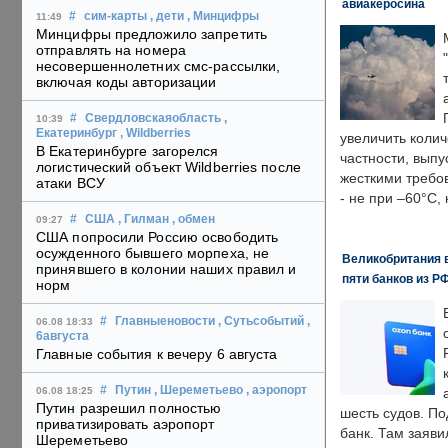
авиакеросина
#
сим-карты
, дети
, Минцифры
11:49
Минцифры предложило запретить
отправлять на номера
несовершеннолетних смс-рассылки,
включая коды авторизации
#
Свердловскаяобласть
,
10:39
Екатеринбург
, Wildberries
увеличить колич
В Екатеринбурге загорелся
частности, выпу
логистический объект Wildberries после
жесткими требо
атаки ВСУ
- не при –60°C,
#
США
, Гилман
, обмен
09:27
США попросили Россию освободить
осужденного бывшего морпеха, не
Великобритания в
принявшего в колонии наших правил и
пяти банков из Р
норм
#
Главныеновости
, Сутьсобытий
,
06.08 18:33
6августа
Главные события к вечеру 6 августа
#
Путин
, Шереметьево
, аэропорт
06.08 18:25
Путин разрешил полностью
шесть судов. По
приватизировать аэропорт
банк. Там заяви
Шереметьево