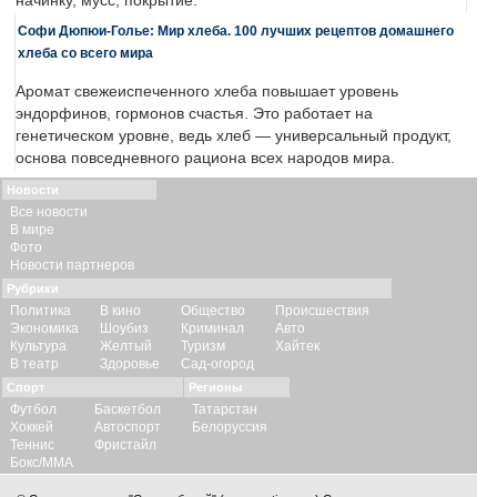
начинку, мусс, покрытие.
Софи Дюпюи-Голье: Мир хлеба. 100 лучших рецептов домашнего
хлеба со всего мира
Аромат свежеиспеченного хлеба повышает уровень
эндорфинов, гормонов счастья. Это работает на
генетическом уровне, ведь хлеб — универсальный продукт,
основа повседневного рациона всех народов мира.
Новости
Все новости
В мире
Фото
Новости партнеров
Рубрики
Политика
В кино
Общество
Происшествия
Экономика
Шоубиз
Криминал
Авто
Культура
Желтый
Туризм
Хайтек
В театр
Здоровье
Сад-огород
Спорт
Регионы
Футбол
Баскетбол
Татарстан
Хоккей
Автоспорт
Белоруссия
Теннис
Фристайл
Бокс/ММА