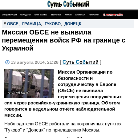
СПЕЦОПЕРАЦИЯ
СКАНДАЛЫ
ШОУ-БИЗНЕС
ЗДОРОВЬЕ
АРМИЯ
ШПИОНАЖ
НЕКРОЛОГ
ПОИСК ПО САЙТУ
#
ОБСЕ
,
ГРАНИЦА
,
ГУКОВО
,
ДОНЕЦК
Миссия ОБСЕ не выявила
перемещения войск РФ на границе с
Украиной
[
С
уть
С
о
б
ытий
]
13 августа 2014, 21:28
Миссия Организации по
безопасности и
сотрудничеству в Европе
(ОБСЕ) не выявила
Фото: "АН-Крым"
перемещения вооружённых
сил через российско-украинскую границу. Об этом
говорится в недельном отчёте наблюдательной
миссии.
Наблюдатели ОБСЕ работали на пограничных пунктах
"Гуково" и "Донецк" по приглашению Москвы.