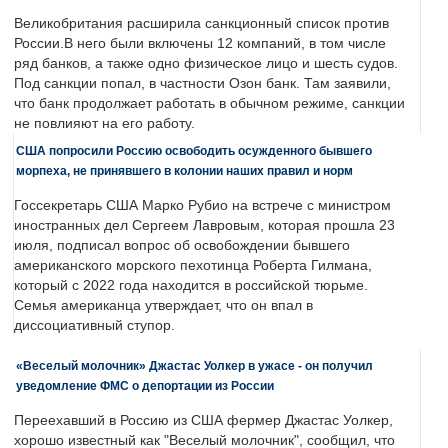
Великобритания расширила санкционный список против
России.В него были включены 12 компаний, в том числе
ряд банков, а также одно физическое лицо и шесть судов.
Под санкции попал, в частности Озон банк. Там заявили,
что банк продолжает работать в обычном режиме, санкции
не повлияют на его работу.
США попросили Россию освободить осужденного бывшего
морпеха, не принявшего в колонии наших правил и норм
Госсекретарь США Марко Рубио на встрече с министром
иностранных дел Сергеем Лавровым, которая прошла 23
июля, подписал вопрос об освобождении бывшего
американского морского пехотинца Роберта Гилмана,
который с 2022 года находится в российской тюрьме.
Семья американца утверждает, что он впал в
диссоциативный ступор.
«Веселый молочник» Джастас Уолкер в ужасе - он получил
уведомление ФМС о депортации из России
Переехавший в Россию из США фермер Джастас Уолкер,
хорошо известный как "Веселый молочник", сообщил, что