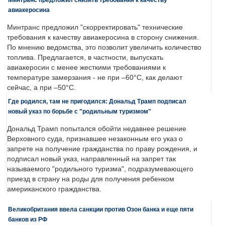
авиакеросина
Минтранс предложил "скорректировать" технические
требования к качеству авиакеросина в сторону снижения.
По мнению ведомства, это позволит увеличить количество
топлива. Предлагается, в частности, выпускать
авиакеросин с менее жесткими требованиями к
температуре замерзания - не при –60°C, как делают
сейчас, а при –50°C.
Где родился, там не пригодился: Дональд Трамп подписал
новый указ по борьбе с "родильным туризмом"
Дональд Трамп попытался обойти недавнее решение
Верховного суда, признавшее незаконным его указ о
запрете на получение гражданства по праву рождения, и
подписал новый указ, направленный на запрет так
называемого "родильного туризма", подразумевающего
приезд в страну на роды для получения ребенком
американского гражданства.
Великобритания ввела санкции против Озон банка и еще пяти
банков из РФ