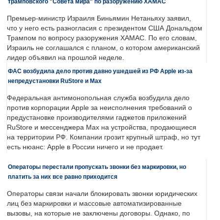
трамповского "Совета мира" по разоружению ХАМАС
Премьер-министр Израиля Биньямин Нетаньяху заявил,
что у него есть разногласия с президентом США Дональдом
Трампом по вопросу разоружения ХАМАС. По его словам,
Израиль не соглашался с планом, о котором американский
лидер объявил на прошлой неделе.
ФАС возбудила дело против давно ушедшей из РФ Apple из-за
непредустановки RuStore и Max
Федеральная антимонопольная служба возбудила дело
против корпорации Apple за неисполнения требований о
предустановке производителями гаджетов приложений
RuStore и мессенджера Max на устройства, продающиеся
на территории РФ. Компании грозит крупный штраф, но тут
есть нюанс: Apple в России ничего и не продает.
Операторы перестали пропускать звонки без маркировки, но
платить за них все равно приходится
Операторы связи начали блокировать звонки юридических
лиц без маркировки и массовые автоматизированные
вызовы, на которые не заключены договоры. Однако, по