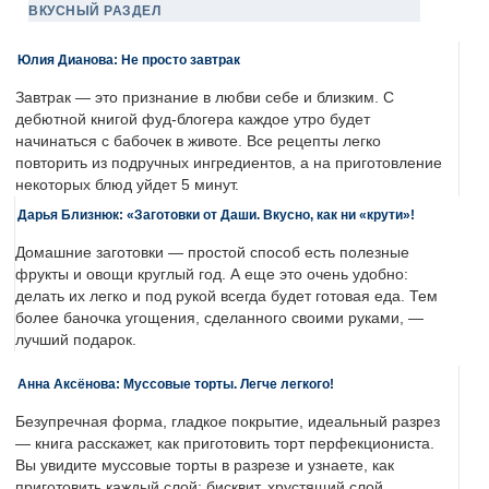
ВКУСНЫЙ РАЗДЕЛ
Юлия Дианова: Не просто завтрак
Завтрак — это признание в любви себе и близким. С
дебютной книгой фуд-блогера каждое утро будет
начинаться с бабочек в животе. Все рецепты легко
повторить из подручных ингредиентов, а на приготовление
некоторых блюд уйдет 5 минут.
Дарья Близнюк: «Заготовки от Даши. Вкусно, как ни «крути»!
Домашние заготовки — простой способ есть полезные
фрукты и овощи круглый год. А еще это очень удобно:
делать их легко и под рукой всегда будет готовая еда. Тем
более баночка угощения, сделанного своими руками, —
лучший подарок.
Анна Аксёнова: Муссовые торты. Легче легкого!
Безупречная форма, гладкое покрытие, идеальный разрез
— книга расскажет, как приготовить торт перфекциониста.
Вы увидите муссовые торты в разрезе и узнаете, как
приготовить каждый слой: бисквит, хрустящий слой,