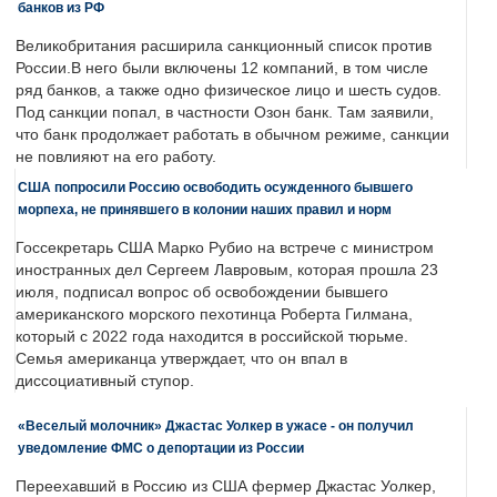
банков из РФ
Великобритания расширила санкционный список против
России.В него были включены 12 компаний, в том числе
ряд банков, а также одно физическое лицо и шесть судов.
Под санкции попал, в частности Озон банк. Там заявили,
что банк продолжает работать в обычном режиме, санкции
не повлияют на его работу.
США попросили Россию освободить осужденного бывшего
морпеха, не принявшего в колонии наших правил и норм
Госсекретарь США Марко Рубио на встрече с министром
иностранных дел Сергеем Лавровым, которая прошла 23
июля, подписал вопрос об освобождении бывшего
американского морского пехотинца Роберта Гилмана,
который с 2022 года находится в российской тюрьме.
Семья американца утверждает, что он впал в
диссоциативный ступор.
«Веселый молочник» Джастас Уолкер в ужасе - он получил
уведомление ФМС о депортации из России
Переехавший в Россию из США фермер Джастас Уолкер,