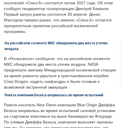
носителей «Союз-5» состоится летом 2027 года. Об этом
сообщил гендиректор госкорпорации Дмитрий Баканов.
Первый запуск ракеты состоялся 30 апреля. Денис
Мантуров говорил ранее, что именно «Союз-5» остается
приоритетным проектом российской космической
программы.
На российском сегменте МКС обнаружили два места утечки
воздуха
В «Роскосмосе» сообщили, что на российском сегменте
МКС обнаружили два места утечки воздуха. NASA
предписало экипажу Международной космической станции
на время ремонта укрыться в пристыкованном корабле
Crew Dragon, надеть скафандры и были готовым к
возможной экстренной эвакуации.
Ракета компании Безоса взорвалась во время испытаний
Ракета-носитель New Glenn компании Blue Origin Джеффа
Безоса взорвалась во время испытаний силовой установки
на стартовом комплексе на мысе Канаверал во Флориде.
По словам Джеффа Безоса, компания выясняет причины
взрыва. Он заверил, что компания восстановит все, что