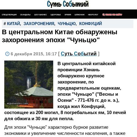
СПЕЦОПЕРАЦИЯ
СКАНДАЛЫ
ШОУ-БИЗНЕС
ЗДОРОВЬЕ
АРМИЯ
ШПИОНАЖ
НЕКРОЛОГ
ПОИСК ПО САЙТУ
#
КИТАЙ
,
ЗАХОРОНЕНИЯ
,
ЧУНЬЦЮ
,
КОНФУЦИЙ
В центральном Китае обнаружены
захоронения эпохи "Чуньцю"
[
С
уть
С
о
б
ытий
]
6 декабря 2015, 16:17
В центральной китайской
провинции Хэнань
обнаружено крупное
захоронение, по
предварительным оценкам,
эпохи "Чуньцю" ("Весны и
Осени" - 771-476 гг. до н. э.),
argumentiru.com
когда жил Конфуций,
состоящее из 200 могил, 8 погребальных ям, 10 печей
для обжига и 30 ям для пепла.
Для эпохи "Чуньцю" характерно бурное развитие
экономики и увеличение численности населения, а также