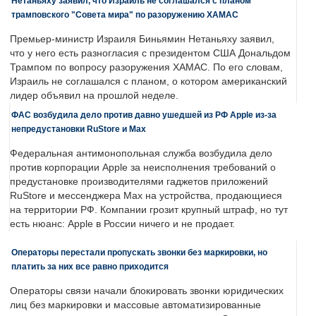
Нетаньяху заявил, что Израиль не соглашался с планом
трамповского "Совета мира" по разоружению ХАМАС
Премьер-министр Израиля Биньямин Нетаньяху заявил,
что у него есть разногласия с президентом США Дональдом
Трампом по вопросу разоружения ХАМАС. По его словам,
Израиль не соглашался с планом, о котором американский
лидер объявил на прошлой неделе.
ФАС возбудила дело против давно ушедшей из РФ Apple из-за
непредустановки RuStore и Max
Федеральная антимонопольная служба возбудила дело
против корпорации Apple за неисполнения требований о
предустановке производителями гаджетов приложений
RuStore и мессенджера Max на устройства, продающиеся
на территории РФ. Компании грозит крупный штраф, но тут
есть нюанс: Apple в России ничего и не продает.
Операторы перестали пропускать звонки без маркировки, но
платить за них все равно приходится
Операторы связи начали блокировать звонки юридических
лиц без маркировки и массовые автоматизированные