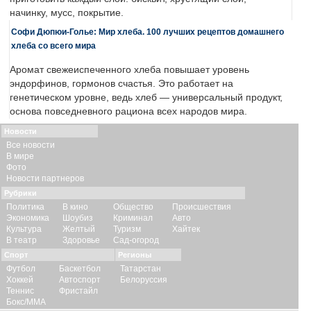
начинку, мусс, покрытие.
Софи Дюпюи-Голье: Мир хлеба. 100 лучших рецептов домашнего
хлеба со всего мира
Аромат свежеиспеченного хлеба повышает уровень
эндорфинов, гормонов счастья. Это работает на
генетическом уровне, ведь хлеб — универсальный продукт,
основа повседневного рациона всех народов мира.
Новости
Все новости
В мире
Фото
Новости партнеров
Рубрики
Политика
В кино
Общество
Происшествия
Экономика
Шоубиз
Криминал
Авто
Культура
Желтый
Туризм
Хайтек
В театр
Здоровье
Сад-огород
Спорт
Регионы
Футбол
Баскетбол
Татарстан
Хоккей
Автоспорт
Белоруссия
Теннис
Фристайл
Бокс/ММА