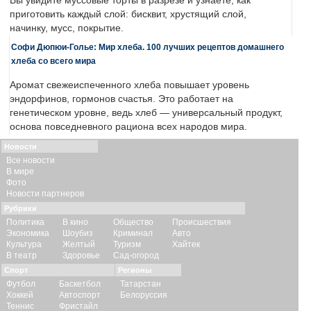
Вы увидите муссовые торты в разрезе и узнаете, как
приготовить каждый слой: бисквит, хрустящий слой,
начинку, мусс, покрытие.
Софи Дюпюи-Голье: Мир хлеба. 100 лучших рецептов домашнего
хлеба со всего мира
Аромат свежеиспеченного хлеба повышает уровень
эндорфинов, гормонов счастья. Это работает на
генетическом уровне, ведь хлеб — универсальный продукт,
основа повседневного рациона всех народов мира.
Новости
Все новости
В мире
Фото
Новости партнеров
Рубрики
Политика
В кино
Общество
Происшествия
Экономика
Шоубиз
Криминал
Авто
Культура
Желтый
Туризм
Хайтек
В театр
Здоровье
Сад-огород
Спорт
Регионы
Футбол
Баскетбол
Татарстан
Хоккей
Автоспорт
Белоруссия
Теннис
Фристайл