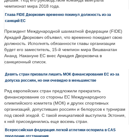
Дешам. Под его руководством команда выиграла
чемпионат мира 2018 года.
Глава FIDE Дворкович временно покинул должность из-за
санкций ЕС
Президент Международной шахматной федерации (FIDE)
Аркадий Дворкович объявил, что временно покидает свою
должность. Исполнять обязанности главы организации
будет его заместитель, 15-й чемпион мира Вишванатан
Ананд. Накануне ЕС внес Аркадия Дворковича в
санкционный список.
Девять стран призвали лишить МОК финансирования ЕС из-за
допуска россиян, но они очевидно в меньшинстве
Ряд европейских стран предложили прекратить
финансирование со стороны ЕС Международного
олимпийского комитета (МОК) и других спортивных
организаций, допустивших россиян и белорусов к турнирам
под своей эгидой. С такой инициативой выступила Эстония,
к ней присоединились еще восемь стран.
Всероссийская федерация легкой атлетики оспорила в CAS
продление отстранения