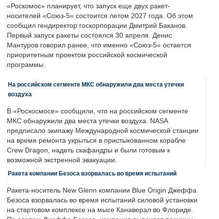
«Роскомос» планирует, что запуск еще двух ракет-
носителей «Союз-5» состоится летом 2027 года. Об этом
сообщил гендиректор госкорпорации Дмитрий Баканов.
Первый запуск ракеты состоялся 30 апреля. Денис
Мантуров говорил ранее, что именно «Союз-5» остается
приоритетным проектом российской космической
программы.
На российском сегменте МКС обнаружили два места утечки
воздуха
В «Роскосмосе» сообщили, что на российском сегменте
МКС обнаружили два места утечки воздуха. NASA
предписало экипажу Международной космической станции
на время ремонта укрыться в пристыкованном корабле
Crew Dragon, надеть скафандры и были готовым к
возможной экстренной эвакуации.
Ракета компании Безоса взорвалась во время испытаний
Ракета-носитель New Glenn компании Blue Origin Джеффа
Безоса взорвалась во время испытаний силовой установки
на стартовом комплексе на мысе Канаверал во Флориде.