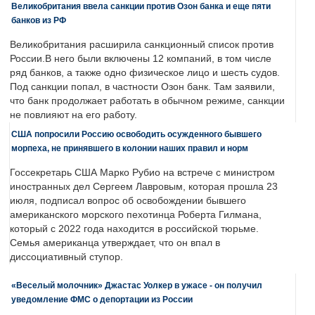
Великобритания ввела санкции против Озон банка и еще пяти
банков из РФ
Великобритания расширила санкционный список против
России.В него были включены 12 компаний, в том числе
ряд банков, а также одно физическое лицо и шесть судов.
Под санкции попал, в частности Озон банк. Там заявили,
что банк продолжает работать в обычном режиме, санкции
не повлияют на его работу.
США попросили Россию освободить осужденного бывшего
морпеха, не принявшего в колонии наших правил и норм
Госсекретарь США Марко Рубио на встрече с министром
иностранных дел Сергеем Лавровым, которая прошла 23
июля, подписал вопрос об освобождении бывшего
американского морского пехотинца Роберта Гилмана,
который с 2022 года находится в российской тюрьме.
Семья американца утверждает, что он впал в
диссоциативный ступор.
«Веселый молочник» Джастас Уолкер в ужасе - он получил
уведомление ФМС о депортации из России