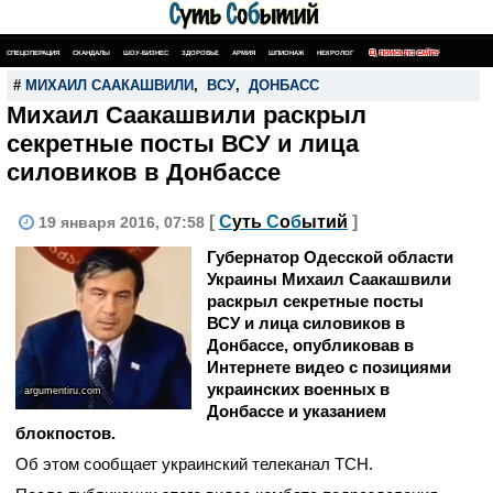
СПЕЦОПЕРАЦИЯ
СКАНДАЛЫ
ШОУ-БИЗНЕС
ЗДОРОВЬЕ
АРМИЯ
ШПИОНАЖ
НЕКРОЛОГ
ПОИСК ПО САЙТУ
#
МИХАИЛ СААКАШВИЛИ
,
ВСУ
,
ДОНБАСС
Михаил Саакашвили раскрыл
секретные посты ВСУ и лица
силовиков в Донбассе
[
С
уть
С
о
б
ытий
]
19 января 2016, 07:58
Губернатор Одесской области
Украины Михаил Саакашвили
раскрыл секретные посты
ВСУ и лица силовиков в
Донбассе, опубликовав в
Интернете видео с позициями
украинских военных в
argumentiru.com
Донбассе и указанием
блокпостов.
Об этом сообщает украинский телеканал ТСН.