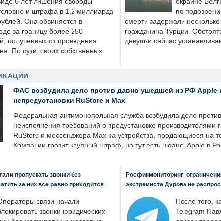
виде 6 лет лишения свободы
окраине Белг
условно и штрафа в 1,2 миллиарда
по подозрени
рублей. Она обвиняется в
смерти задержали несколько 
оде за границу более 250
гражданина Турции. Обстоят
й, полученных от проведения
девушки сейчас устанавлива
а. По сути, своих собственных
ИКАЦИИ
ФАС возбудила дело против давно ушедшей из РФ Apple 
непредустановки RuStore и Max
Федеральная антимонопольная служба возбудила дело против 
неисполнения требований о предустановке производителями 
RuStore и мессенджера Max на устройства, продающиеся на т
Компании грозит крупный штраф, но тут есть нюанс: Apple в Ро
али пропускать звонки без
Росфинмониторинг: ограничения
латить за них все равно приходится
экстремиста Дурова не распрос
Операторы связи начали
После того, к
блокировать звонки юридических
Telegram Пав