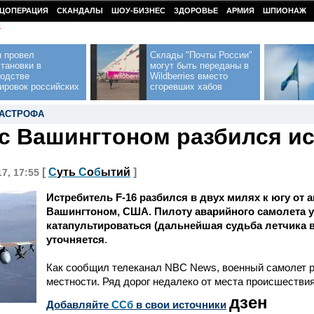
ЦОПЕРАЦИЯ
СКАНДАЛЫ
ШОУ-БИЗНЕС
ЗДОРОВЬЕ
АРМИЯ
ШПИОНАЖ
У
н провел
Склады "Почты России"
тановки в
могут быть переданы в
водстве
Wildberries вместо
ировок российских
сгоревших хабов
ТАСТРОФА
с Вашингтоном разбился и
[
С
уть
С
о
б
ытий
]
17, 17:55
Истребитель F-16 разбился в двух милях к югу от
Вашингтоном, США. Пилоту аварийного самолета 
катапультироваться (дальнейшая судьба летчика 
уточняется
.
Как сообщил телеканал NBC News, военный самолет р
местности. Ряд дорог недалеко от места происшествия
дзен
Добавляйте
CСб
в свои источники