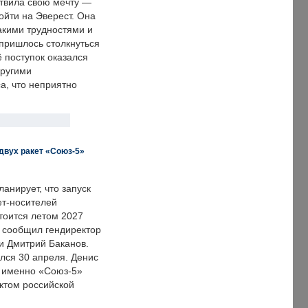
твила свою мечту —
ойти на Эверест. Она
акими трудностями и
пришлось столкнуться
ё поступок оказался
другими
а, что неприятно
двух ракет «Союз-5»
анирует, что запуск
ет-носителей
тоится летом 2027
м сообщил гендиректор
и Дмитрий Баканов.
лся 30 апреля. Денис
о именно «Союз-5»
ктом российской