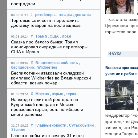
пострадали
#
ритейлеры
, товары
, доставка
03.08 11:17
– как стало изв
Торговые сети хотят переложить
доставку товаров на поставщиков
Церемония прошл
торжество пара 
#
Трамп
, США
, Иран
03.08 10:14
Сказка про белого бычка: Трамп
анонсировал очередные переговоры
США и Ирана
НАУКА
#
Владимирскаяобласть
,
03.08 09:02
Вопреки прогноза
беспилотник
, Wildberries
Беспилотники атаковали складской
участие в работе 
комплекс Wildberries во Владимирской
области, возник пожар
#
Москва
, взрыв
, теракт
01.08 23:51
На входе в элитный ресторан на
Кудринской площади в Москве
произошел взрыв, есть погибшие и
много раненых
гендиректор "Ро
при том, что Дм
#
Главныеновости
, Сутьсобытий
,
31.07 18:27
заявлял, что Ро
31июля
станции "пора н
Главные события к вечеру 31 июля