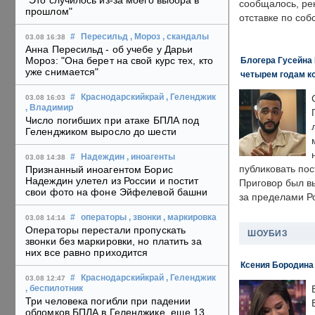
"Это случилось из-за моего выбора в
сообщалось, ре
прошлом"
отставке по со
#
Пересильд
, Мороз
, скандалы
03.08 16:38
Анна Пересильд - об учебе у Дарьи
Мороз: "Она берет на свой курс тех, кто
Блогера Гусейна 
уже снимается"
четырем годам к
#
Краснодарскийкрай
, Геленджик
03.08 16:03
, Владимир
Число погибших при атаке БПЛА под
Геленджиком выросло до шести
#
Надеждин
, иноагенты
03.08 14:38
публиковать пос
Признанный иноагентом Борис
Надеждин улетел из России и постит
Приговор был в
свои фото на фоне Эйфелевой башни
за пределами Р
#
операторы
, звонки
, маркировка
03.08 14:14
Операторы перестали пропускать
ШОУБИЗ
звонки без маркировки, но платить за
них все равно приходится
Ксения Бородина
#
Краснодарскийкрай
, Геленджик
03.08 12:47
, беспилотник
Три человека погибли при падении
обломков БПЛА в Геленджике, еще 13