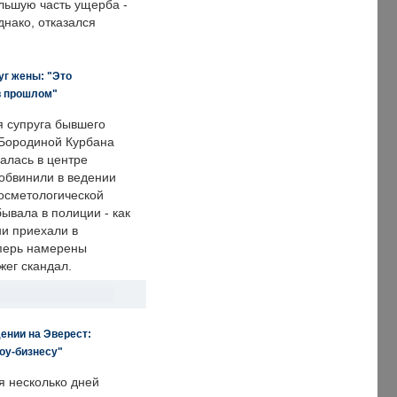
льшую часть ущерба -
днако, отказался
уг жены: "Это
в прошлом"
я супруга бывшего
Бородиной Курбана
алась в центре
 обвинили в ведении
осметологической
ывала в полиции - как
ни приехали в
еперь намерены
зжег скандал.
ении на Эверест:
оу-бизнесу"
я несколько дней