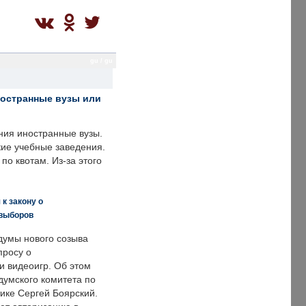
gu / gu
ностранные вузы или
ния иностранные вузы.
кие учебные заведения.
по квотам. Из-за этого
к закону о
 выборов
думы нового созыва
просу о
и видеоигр. Об этом
думского комитета по
ке Сергей Боярский.