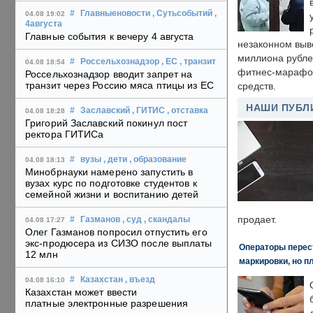
#
Главныеновости
, Сутьсобытий
,
04.08 19:02
4августа
Главные события к вечеру 4 августа
незаконном выв
миллиона рубле
#
Россельхознадзор
, ЕС
, транзит
04.08 18:54
фитнес-марафон
Россельхознадзор вводит запрет на
транзит через Россию мяса птицы из ЕС
средств.
НАШИ ПУБЛ
#
Заславский
, ГИТИС
, отставка
04.08 18:28
Григорий Заславский покинул пост
ректора ГИТИСа
#
вузы
, дети
, образование
04.08 18:13
Минобрнауки намерено запустить в
вузах курс по подготовке студентов к
семейной жизни и воспитанию детей
продает.
#
Газманов
, суд
, скандалы
04.08 17:27
Олег Газманов попросил отпустить его
экс-продюсера из СИЗО после выплаты
Операторы перест
12 млн
маркировки, но п
#
Казахстан
, въезд
04.08 16:10
Казахстан может ввести
платные электронные разрешения