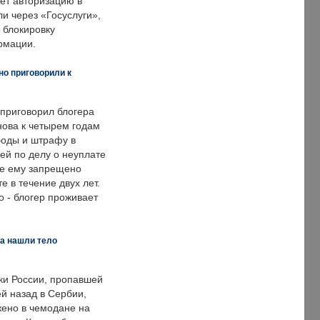
ет авторизацию в
и через «Госуслуги»,
 блокировку
рмации.
но приговорили к
 приговорил блогера
нова к четырем годам
оды и штрафу в
ей по делу о неуплате
же ему запрещено
е в течение двух лет.
 - блогер проживает
а нашли тело
ки России, пропавшей
й назад в Сербии,
ено в чемодане на