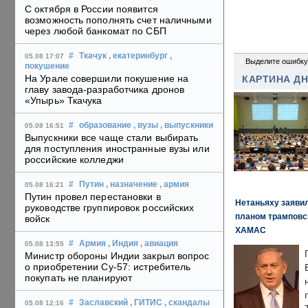
С октября в России появится
возможность пополнять счет наличными
через любой банкомат по СБП
#
Ткачук
, екатеринбург
,
05.08 17:07
4
Выделите ошибку
покушение
На Урале совершили покушение на
КАРТИНА Д
главу завода-разработчика дронов
«Упырь» Ткачука
#
образование
, вузы
, выпускники
05.08 16:51
Выпускники все чаще стали выбирать
для поступления иностранные вузы или
российские колледжи
#
Путин
, назначение
, армия
05.08 16:21
Путин провел перестановки в
Нетаньяху заявил
руководстве группировок российских
планом трамповс
войск
ХАМАС
#
Армия
, Индия
, авиация
05.08 13:55
Министр обороны Индии закрыл вопрос
о приобретении Су-57: истребитель
покупать не планируют
#
Заславский
, ГИТИС
, скандалы
05.08 12:16