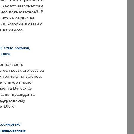
истов и экстремистов,
, как это затронет сам
 его пользователей. В
что на сервис не
я, которые в связи с
я на самого
 3 тыс. законов,
а 100%
ение своего
гося восьмого созыва
 три тысячи законов.
ил спикер нижней
мента Вячеслав
лания президента
едеральному
а 100%.
оссии резко
планированные