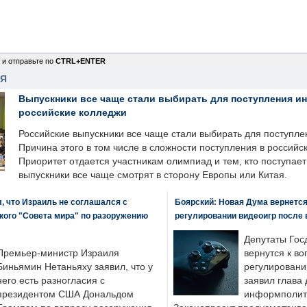
 и отправьте по
CTRL+ENTER
НЯ
Выпускники все чаще стали выбирать для поступления и
российские колледжи
Российские выпускники все чаще стали выбирать для поступле
Причина этого в том числе в сложности поступления в российс
Приоритет отдается участникам олимпиад и тем, кто поступает 
выпускники все чаще смотрят в сторону Европы или Китая.
, что Израиль не соглашался с
Боярский: Новая Дума вернется 
кого "Совета мира" по разоружению
регулировании видеоигр после
Депутаты Гос
Премьер-министр Израиля
вернутся к во
Биньямин Нетаньяху заявил, что у
регулировани
него есть разногласия с
заявил глава 
президентом США Дональдом
информполити