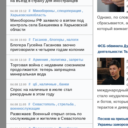
на въезд в страну для иностранцев
#
Минобороны
, спецоперация
,
04.08 15:12
Харьковскаяобласть
Однако, по слов
Минобороны РФ заявило о взятии под
сбрасывается, а
контроль села Бакшеевка в Харьковской
который взимает
области
#
Гасанов
, блогеры
, налоги
04.08 15:03
Блогера Гусейна Гасанова заочно
ФСБ обвинила Ду
приговорили к четырем годам колонии
деятельности: Те
#
Армения
, политика
, запреты
04.08 13:10
Торговая война с недавним союзником
продолжается: теперь запрещена
минеральная вода
#
цб
, наличные
, банки
04.08 12:00
Спрос на наличные в июле стал
международный 
рекордным в этом году
стало неудален
и ботов, которы
#
Севастополь
, стрельба
,
04.08 11:05
терактов и диве
военнослужащие
Развожаев: Военный открыл огонь по
сослуживцам и жителям в Севастополе
Песков на призыв
Украины замороз