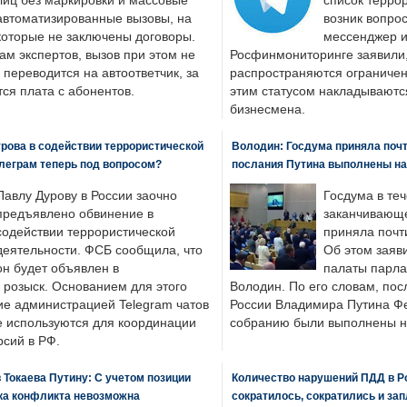
лиц без маркировки и массовые
список террор
автоматизированные вызовы, на
возник вопрос
которые не заключены договоры.
мессенджер и
ам экспертов, вызов при этом не
Росфинмониторинге заявили, 
 переводится на автоответчик, за
распространяются ограничени
ся плата с абонентов.
этим статусом накладываютс
бизнесмена.
рова в содействии террористической
Володин: Госдума приняла почти
леграм теперь под вопросом?
послания Путина выполнены н
Павлу Дурову в России заочно
Госдума в теч
предъявлено обвинение в
заканчивающе
содействии террористической
приняла почти
деятельности. ФСБ сообщила, что
Об этом заяв
он будет объявлен в
палаты парла
розыск. Основанием для этого
Володин. По его словам, пос
ие администрацией Telegram чатов
России Владимира Путина Ф
е используются для координации
собранию были выполнены н
рсий в РФ.
 Токаева Путину: С учетом позиции
Количество нарушений ПДД в Р
ка конфликта невозможна
сократилось, сократились и за