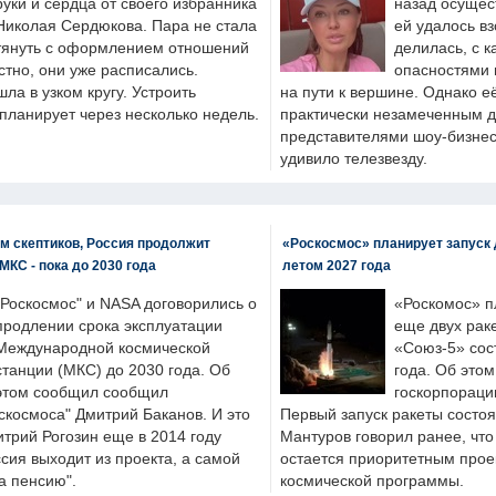
руки и сердца от своего избранника
назад осущес
Николая Сердюкова. Пара не стала
ей удалось вз
тянуть с оформлением отношений
делилась, с к
естно, они уже расписались.
опасностями 
а в узком кругу. Устроить
на пути к вершине. Однако е
планирует через несколько недель.
практически незамеченным 
представителями шоу-бизнес
удивило телезвезду.
м скептиков, Россия продолжит
«Роскосмос» планирует запуск 
МКС - пока до 2030 года
летом 2027 года
"Роскосмос" и NASA договорились о
«Роскомос» пл
продлении срока эксплуатации
еще двух рак
Международной космической
«Союз-5» сос
станции (МКС) до 2030 года. Об
года. Об это
этом сообщил сообщил
госкорпораци
скосмоса" Дмитрий Баканов. И это
Первый запуск ракеты состоя
итрий Рогозин еще в 2014 году
Мантуров говорил ранее, чт
ссия выходит из проекта, а самой
остается приоритетным прое
а пенсию".
космической программы.