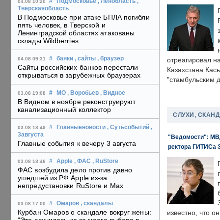
#
Подмосковье
, Ленобласть
,
04.08 10:20
Тверскаяобласть
В Подмосковье при атаке БПЛА погибли
пять человек, в Тверской и
Ленинградской областях атакованы
склады Wildberries
#
банки
, сайты
, браузер
04.08 09:31
отреагировал н
Сайты российских банков перестали
Казахстана Кас
открываться в зарубежных браузерах
"стамбульским 
#
МО
, Воробьев
, Видное
03.08 19:08
В Видном в ноябре реконструируют
канализационный коллектор
СЛУХИ, СКАН
#
Главныеновости
, Сутьсобытий
,
03.08 18:49
3августа
"Ведомости": МВД
Главные события к вечеру 3 августа
ректора ГИТИСа 
#
Apple
, ФАС
, RuStore
03.08 18:46
ФАС возбудила дело против давно
ушедшей из РФ Apple из-за
непредустановки RuStore и Max
#
Омаров
, скандалы
03.08 17:00
Курбан Омаров о скандале вокруг жены:
известно, что о