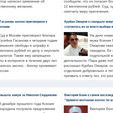
ктор написал заявление об
сообщили, что он погасил бо
бственному желанию.
12 миллионов рублей. Суд, о
смягчить меру пресечения.
Гасанова заочно приговорили к
Курбан Омаров о скандале вокр
олонии
случилось из-за моего выбора 
Суд в Москве приговорил блогера
На днях нова
Гусейна Гасанова к четырем годам
мужа Ксении 
лишения свободы и штрафу в
Омарова оказ
миллион рублей по делу о неуплате
скандала. Ее
налогов. Также ему запрещено
подпольной к
ты в интернете в течение двух лет.
деятельности. Пара даже поб
ынесен заочно - блогер проживает
рассказал Курбан Омаров, о
оссии.
отделение добровольно и т
призвать к ответу тех, кто ра
 вышла замуж за Николая Сердюкова
Виктория Боня о своем восхожд
"Удивило молчание коллег по ш
В декабре прошлого года Ксения
Бородина получила предложение
Виктория Бон