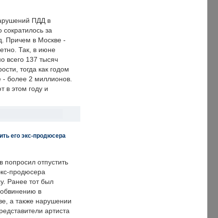
арушений ПДД в
о сократилось за
. Причем в Москве -
етно. Так, в июне
о всего 137 тысяч
сти, тогда как годом
 - более 2 миллионов.
 в этом году и
ить его экс-продюсера
в попросил отпустить
экс-продюсера
у. Ранее тот был
 обвинению в
е, а также нарушении
редставители артиста