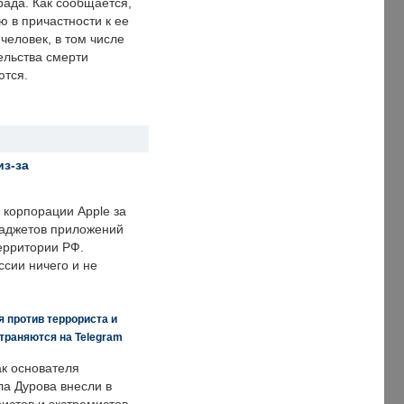
рада. Как сообщается,
ю в причастности к ее
человек, в том числе
ельства смерти
ются.
из-за
корпорации Apple за
гаджетов приложений
ерритории РФ.
ссии ничего и не
 против террориста и
траняются на Telegram
ак основателя
ла Дурова внесли в