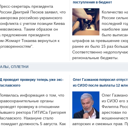
поступления в бюджет
Пресс-секретарь президента
России Дмитрий Песков заявил, что
Количество н
заморозка российско-украинского
России сильн
конфликта с учетом позиции Киева
последний год
невозможна. Таким образом он
наиболее зам
а предложение президента
было выписан
ым-Жомарт Токаева вернуться к
штрафов за превышение скоро
договоренностям".
ранее их было 15 раз больше
Соответственно недополучают
региональные бюджеты.
ДАЛЫ, СПЛЕТНИ
 проводит проверку теперь уже экс-
Олег Газманов попросил отпуст
Заславского
из СИЗО после выплаты 12 млн
Появилась информация о том, что
Олег Газмано
правоохранительные органы
из СИЗО его 
проводят проверку в отношении
Филиппа Росс
бывшего ректора ГИТИСа Григория
арестован по
Заславского. Накануне стало
мошенничеств
н покидает должность 5 августа. Как
авторских и смежных прав. П