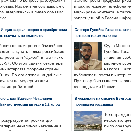
Трампом по вопросу разоружения
Законопроект предусматрива
словам, Израиль не соглашался с
играх по номеру телефона ил
ром американский лидер объявил
маркировку контента, а также
еле.
запрещенной в России инфо
 Индии закрыл вопрос о приобретении
Блогера Гусейна Гасанова заоч
ль покупать не планируют
четырем годам колонии
Индия не намерена в ближайшее
Суд в Москве
время закупать новые российские
Гусейна Гаса
истребители "Сухой", в том числе
лишения своб
Су-57. Об этом заявил секретарь
миллион рубл
Министерства обороны страны
налогов. Так
ингх. По его словам, индийские
публиковать посты в интернет
точатся на модернизации
Приговор был вынесен заочно
ка истребителей.
за пределами России.
осила для Валерии Чекалиной
В чемодане на окраине Белград
фантастический штраф в 1,2 млрд
пропавшей россиянки
Тело граждан
Прокуратура запросила для
несколько дне
Валерии Чекалиной наказание в
было обнаруж