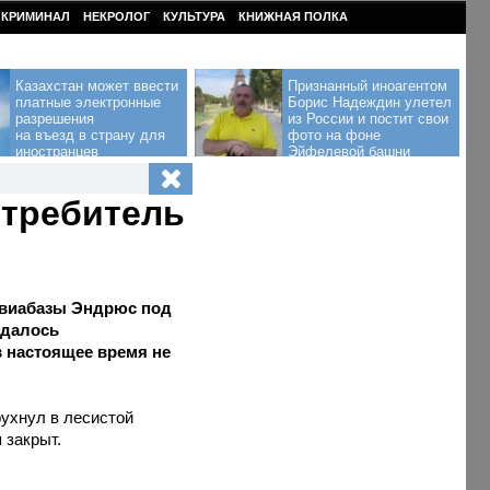
КРИМИНАЛ
НЕКРОЛОГ
КУЛЬТУРА
КНИЖНАЯ ПОЛКА
Казахстан может ввести
Признанный иноагентом
платные электронные
Борис Надеждин улетел
разрешения
из России и постит свои
на въезд в страну для
фото на фоне
иностранцев
Эйфелевой башни
стребитель
 авиабазы Эндрюс под
удалось
в настоящее время не
ухнул в лесистой
 закрыт.