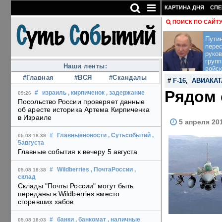
КАРТИНА ДНЯ
СПЕ
ПОИСК ПО САЙТ
Пути
перес
руко
групп
Наши ленты:
войск
#Главная
#ВСЯ
#Скандалы
#
F-16
,
АВИАКА
Рядом 
#
израиль
, кирпиченок
, задержание
09:26
Посольство России проверяет данные
об аресте историка Артема Кирпиченка
в Израиле
5 апреля 20
#
Главныеновости
, Сутьсобытий
,
05.08 18:39
5августа
Главные события к вечеру 5 августа
#
Wildberries
, ПочтаРоссии
,
05.08 18:38
склад
Склады "Почты России" могут быть
переданы в Wildberries вместо
сгоревших хабов
#
банки
, банкомат
, наличные
05.08 18:03