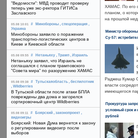
"Ведомости": МВД проводит проверку
ХАМАС. По его 
теперь уже экс-ректора ГИТИСа
планом, о кото
Заславского
на прошлой нед
#
Минобороны
, спецоперация
,
05.08 10:01
Украина
Министр обороны
Минобороны заявило о поражении
Су-57: истребите
транспортно-логистических центров в
Киеве и Киевской области
#
Нетаньяху
, Трамп
, Израиль
05.08 09:55
Нетаньяху заявил, что Израиль не
соглашался с планом трамповского
"Совета мира" по разоружению ХАМАС
Раджеш Кумар С
#
Тульскаяобласть
, беспилотник
05.08 09:38
власти сосредо
, Wildberries
имеющегося пар
В Тульской области после атаки БПЛА
повреждены два дома и загорелся
сортировочный центр Wildberries
Прокуртура запр
условный срок и 
#
Боярский
, законопроект
,
05.08 09:11
рублей
видеоигры
Боярский: Новая Дума вернется к закону
о регулировании видеоигр после
выборов