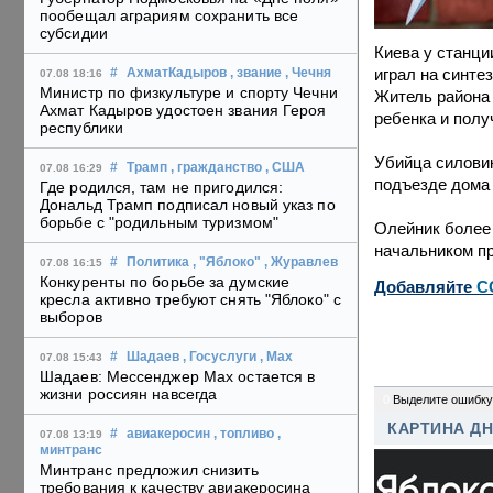
пообещал аграриям сохранить все
субсидии
Киева у станци
играл на синте
#
АхматКадыров
, звание
, Чечня
07.08 18:16
Министр по физкультуре и спорту Чечни
Житель района 
Ахмат Кадыров удостоен звания Героя
ребенка и полу
республики
Убийца силовик
#
Трамп
, гражданство
, США
07.08 16:29
подъезде дома 
Где родился, там не пригодился:
Дональд Трамп подписал новый указ по
борьбе с "родильным туризмом"
Олейник более 
начальником пр
#
Политика
, "Яблоко"
, Журавлев
07.08 16:15
Конкуренты по борьбе за думские
Добавляйте
C
кресла активно требуют снять "Яблоко" с
выборов
#
Шадаев
, Госуслуги
, Max
07.08 15:43
Шадаев: Мессенджер Max остается в
жизни россиян навсегда
0
Выделите ошибку
КАРТИНА Д
#
авиакеросин
, топливо
,
07.08 13:19
минтранс
Минтранс предложил снизить
требования к качеству авиакеросина