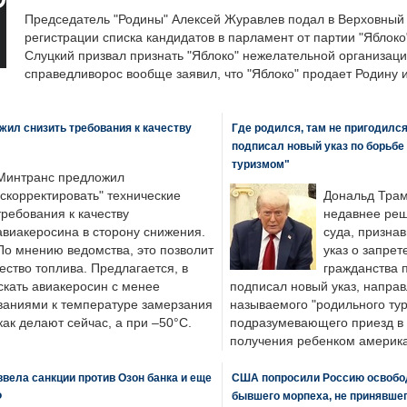
Председатель "Родины" Алексей Журавлев подал в Верховный 
регистрации списка кандидатов в парламент от партии "Яблок
Слуцкий призвал признать "Яблоко" нежелательной организаци
справедливорос вообще заявил, что "Яблоко" продает Родину 
ил снизить требования к качеству
Где родился, там не пригодилс
подписал новый указ по борьбе
туризмом"
Минтранс предложил
"скорректировать" технические
Дональд Трам
требования к качеству
недавнее реш
авиакеросина в сторону снижения.
суда, призна
По мнению ведомства, это позволит
указ о запрет
ество топлива. Предлагается, в
гражданства 
скать авиакеросин с менее
подписал новый указ, направ
ваниями к температуре замерзания
называемого "родильного тур
 как делают сейчас, а при –50°C.
подразумевающего приезд в 
получения ребенком америка
вела санкции против Озон банка и еще
США попросили Россию освобо
Ф
бывшего морпеха, не принявшег