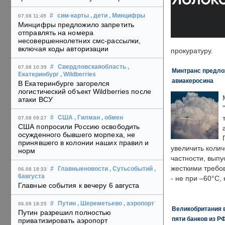
#
сим-карты
, дети
, Минцифры
07.08 11:49
Минцифры предложило запретить
отправлять на номера
несовершеннолетних смс-рассылки,
включая коды авторизации
прокуратуру.
#
Свердловскаяобласть
,
07.08 10:39
Минтранс предлож
Екатеринбург
, Wildberries
авиакеросина
В Екатеринбурге загорелся
логистический объект Wildberries после
атаки ВСУ
#
США
, Гилман
, обмен
07.08 09:27
США попросили Россию освободить
осужденного бывшего морпеха, не
принявшего в колонии наших правил и
увеличить колич
норм
частности, выпу
жесткими требо
#
Главныеновости
, Сутьсобытий
,
06.08 18:33
6августа
- не при –60°C,
Главные события к вечеру 6 августа
#
Путин
, Шереметьево
, аэропорт
06.08 18:25
Великобритания в
Путин разрешил полностью
пяти банков из Р
приватизировать аэропорт