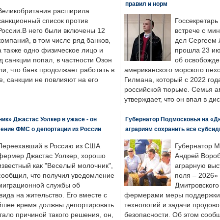
правил и норм
Великобритания расширила
санкционный список против
Госсекретарь
России.В него были включены 12
встрече с ми
компаний, в том числе ряд банков,
дел Сергеем 
а также одно физическое лицо и
прошла 23 ию
д санкции попал, в частности Озон
об освобожде
ли, что банк продолжает работать в
американского морского пех
, санкции не повлияют на его
Гилмана, который с 2022 год
российской тюрьме. Семья 
утверждает, что он впал в ди
к» Джастас Уолкер в ужасе - он
Губернатор Подмосковья на «Д
ение ФМС о депортации из России
аграриям сохранить все субсид
Переехавший в Россию из США
Губернатор М
фермер Джастас Уолкер, хорошо
Андрей Вороб
известный как "Веселый молочник",
аграрную выс
сообщил, что получил уведомление
поля – 2026»
миграционной службы об
Дмитровского 
ида на жительство. Его вместе с
фермерами меры поддержки
йшее время должны депортировать
технологий и задачи продов
стало причиной такого решения, он,
безопасности. Об этом сооб