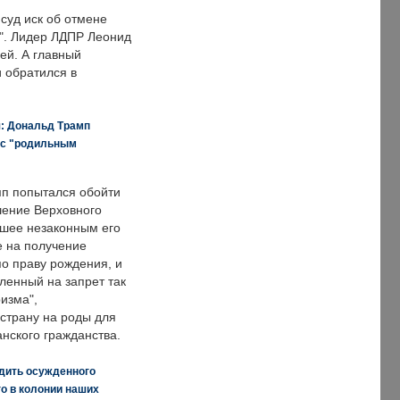
суд иск об отмене
о". Лидер ЛДПР Леонид
ей. А главный
и обратился в
я: Дональд Трамп
 с "родильным
п попытался обойти
ение Верховного
вшее незаконным его
е на получение
по праву рождения, и
ленный на запрет так
изма",
страну на роды для
нского гражданства.
дить осужденного
о в колонии наших