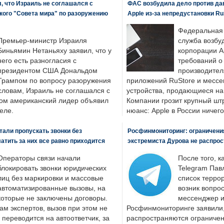
, что Израиль не соглашался с
ФАС возбудила дело против да
кого "Совета мира" по разоружению
Apple из-за непредустановки Ru
Федеральная
Премьер-министр Израиля
служба возбу
Биньямин Нетаньяху заявил, что у
корпорации A
него есть разногласия с
требований о
президентом США Дональдом
производител
Трампом по вопросу разоружения
приложений RuStore и месс
словам, Израиль не соглашался с
устройства, продающиеся на
ром американский лидер объявил
Компании грозит крупный штр
еле.
нюанс: Apple в России ничего
али пропускать звонки без
Росфинмониторинг: ограничения
латить за них все равно приходится
экстремиста Дурова не распрос
Операторы связи начали
После того, к
блокировать звонки юридических
Telegram Пав
лиц без маркировки и массовые
список террор
автоматизированные вызовы, на
возник вопрос
которые не заключены договоры.
мессенджер и
ам экспертов, вызов при этом не
Росфинмониторинге заявили, 
 переводится на автоответчик, за
распространяются ограничени