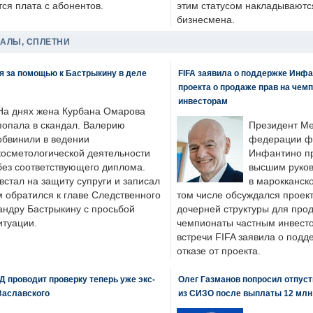
ся плата с абонентов.
этим статусом накладываютс
бизнесмена.
ДАЛЫ, СПЛЕТНИ
я за помощью к Бастрыкину в деле
FIFA заявила о поддержке Инфа
проекта о продаже прав на чем
инвесторам
На днях жена Курбана Омарова
попала в скандал. Валерию
Президент М
обвинили в ведении
федерации фу
косметологической деятельности
Инфантино пр
без соответствующего диплома.
высшим руков
стал на защиту супруги и записал
в марокканско
м обратился к главе Следственного
том числе обсуждался проек
андру Бастрыкину с просьбой
дочерней структуры для про
итуации.
чемпионаты частным инвесто
встречи FIFA заявила о под
отказе от проекта.
 проводит проверку теперь уже экс-
Олег Газманов попросил отпуст
Заславского
из СИЗО после выплаты 12 млн