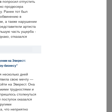
в попросил отпустить
экс-продюсера
у. Ранее тот был
 обвинению в
е, а также нарушении
редставители артиста
льшую часть ущерба -
днако, отказался
ении на Эверест:
оу-бизнесу"
я несколько дней
твила свою мечту —
ойти на Эверест. Она
акими трудностями и
пришлось столкнуться
ё поступок оказался
другими
а, что неприятно