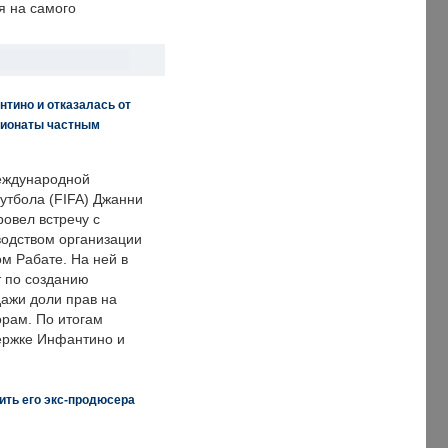
я на самого
нтино и отказалась от
пионаты частным
еждународной
тбола (FIFA) Джанни
овел встречу с
одством организации
м Рабате. На ней в
т по созданию
дажи доли прав на
рам. По итогам
держке Инфантино и
ить его экс-продюсера