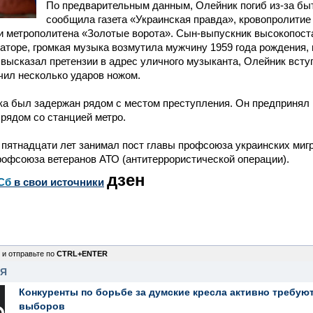
По предварительным данным, Олейник погиб из-за бы
сообщила газета «Украинская правда», кровопролитие
и метрополитена «Золотые ворота». Сын-выпускник высокопост
заторе, громкая музыка возмутила мужчину 1959 года рождения,
высказал претензии в адрес уличного музыканта, Олейник вступ
чил несколько ударов ножом.
а был задержан рядом с местом преступления. Он предпринял 
рядом со станцией метро.
пятнадцати лет занимал пост главы профсоюза украинских мигр
офсоюза ветеранов АТО (антитеррористической операции).
дзен
Сб
в свои источники
 и отправьте по
CTRL+ENTER
НЯ
Конкуренты по борьбе за думские кресла активно требуют
выборов