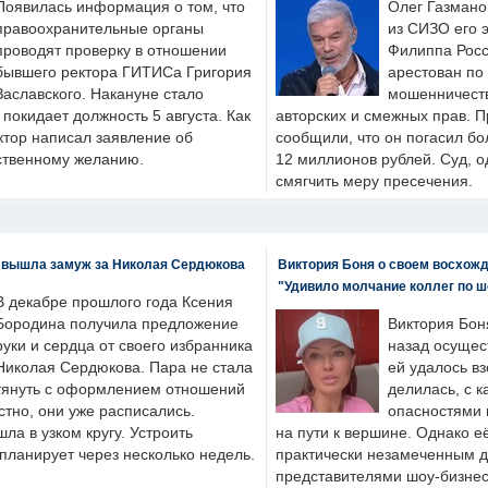
Появилась информация о том, что
Олег Газмано
правоохранительные органы
из СИЗО его 
проводят проверку в отношении
Филиппа Росс
бывшего ректора ГИТИСа Григория
арестован по
Заславского. Накануне стало
мошенничеств
н покидает должность 5 августа. Как
авторских и смежных прав. П
ктор написал заявление об
сообщили, что он погасил бо
бственному желанию.
12 миллионов рублей. Суд, о
смягчить меру пресечения.
 вышла замуж за Николая Сердюкова
Виктория Боня о своем восхожд
"Удивило молчание коллег по ш
В декабре прошлого года Ксения
Бородина получила предложение
Виктория Бон
руки и сердца от своего избранника
назад осущес
Николая Сердюкова. Пара не стала
ей удалось вз
тянуть с оформлением отношений
делилась, с к
естно, они уже расписались.
опасностями 
а в узком кругу. Устроить
на пути к вершине. Однако е
планирует через несколько недель.
практически незамеченным 
представителями шоу-бизнес