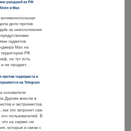
вно ушедшей из РФ
Store и Max
 антимонопольная
дила дело против
pple за неисполнения
 предустановке
ями гаджетов
енджера Max на
 территории РФ.
аф, но тут есть
 и не продает.
 против террориста и
траняются на Telegram
ак основателя
ла Дурова внесли в
истов и экстремистов,
, как это затронет сам
 его пользователей. В
что на сервис не
я, которые в связи с