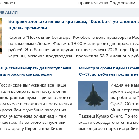
е знает.
правительства Подмосковья.
ИКАЦИИ
Вопреки злопыхателям и критикам, "Колобок" установил 
в день премьеры
Картина "Последний богатырь. Колобок" в день премьеры в Ро
по кассовым сборам. Фильм к 19.00 мск первого дня проката 
рублей. Это больше, чем другие летние релизы 2026 года. Пр
картины, включая предпродажи, превысили 53,7 миллиона руб
чаще стали выбирать для поступления
Министр обороны Индии закрыл
ы или российские колледжи
Су-57: истребитель покупать н
Российские выпускники все чаще
Индия не нам
стали выбирать для поступления
время закупа
иностранные вузы. Причина этого в
истребители "
том числе в сложности поступления
Су-57. Об это
в российские учебные заведения.
Министерства
ется участникам олимпиад и тем,
Раджеш Кумар Сингх. По его
о квотам. Из-за этого выпускники
власти сосредоточатся на м
т в сторону Европы или Китая.
имеющегося парка истребит