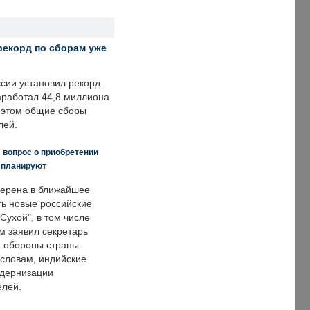
рекорд по сборам уже
ссии установил рекорд
заработал 44,8 миллиона
и этом общие сборы
лей.
 вопрос о приобретении
е планируют
ерена в ближайшее
ть новые российские
Сухой", в том числе
м заявил секретарь
 обороны страны
 словам, индийские
одернизации
елей.