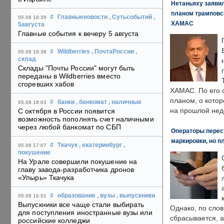
Нетаньяху заявил
планом трамповс
#
Главныеновости
, Сутьсобытий
,
05.08 18:39
ХАМАС
5августа
Главные события к вечеру 5 августа
#
Wildberries
, ПочтаРоссии
,
05.08 18:38
склад
Склады "Почты России" могут быть
переданы в Wildberries вместо
сгоревших хабов
ХАМАС. По его 
планом, о кото
#
банки
, банкомат
, наличные
05.08 18:03
на прошлой нед
С октября в России появится
возможность пополнять счет наличными
через любой банкомат по СБП
Операторы перест
маркировки, но п
#
Ткачук
, екатеринбург
,
05.08 17:07
покушение
На Урале совершили покушение на
главу завода-разработчика дронов
«Упырь» Ткачука
#
образование
, вузы
, выпускники
05.08 16:51
Выпускники все чаще стали выбирать
Однако, по слов
для поступления иностранные вузы или
сбрасывается, а
российские колледжи