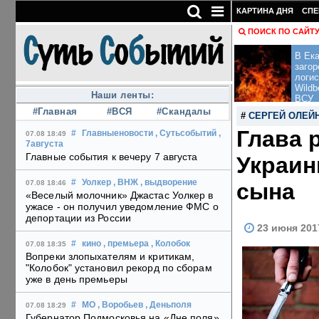
КАРТИНА ДНЯ
СПЕ
ПОИСК ПО САЙТ
В Ека
загор
логис
Wildb
Наши ленты:
ВСУ
#Главная
#ВСЯ
#Скандалы
#
СЕРГЕЙ ОЛЕЙ
Глава 
#
Главныеновости
, Сутьсобытий
,
07.08 18:49
7августа
Главные события к вечеру 7 августа
Украин
#
Уолкер
, ВНЖ
, выдворение
сына
07.08 18:46
«Веселый молочник» Джастас Уолкер в
ужасе - он получил уведомление ФМС о
депортации из России
23 июня 201
#
кино
, премьера
, Колобок
07.08 18:35
Вопреки злопыхателям и критикам,
"Колобок" установил рекорд по сборам
уже в день премьеры
#
МО
, Воробьев
, Деньполя
07.08 18:29
Губернатор Подмосковья на «Дне поля»