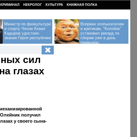
КРИМИНАЛ
НЕКРОЛОГ
КУЛЬТУРА
КНИЖНАЯ ПОЛКА
Министр по физкультуре
Вопреки злопыхателям
и спорту Чечни Ахмат
и критикам, "Колобок"
Кадыров удостоен
установил рекорд по
звания Героя республики
сборам уже в день
премьеры
нных сил
на глазах
 механизированной
 Олейник получил
азах у своего сына-