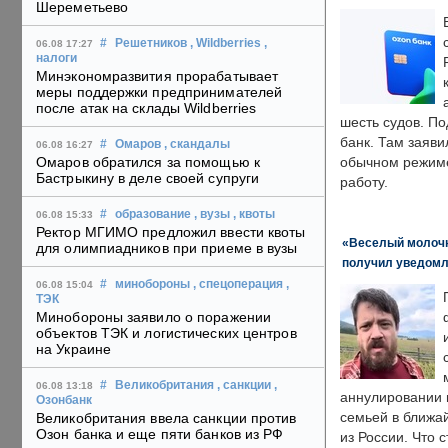
Шереметьево
#
Решетников
, Wildberries
,
06.08 17:27
налоги
Минэкономразвития прорабатывает
меры поддержки предпринимателей
после атак на склады Wildberries
шесть судов. По
банк. Там заяви
#
Омаров
, скандалы
06.08 16:27
Омаров обратился за помощью к
обычном режиме
Бастрыкину в деле своей супруги
работу.
#
образование
, вузы
, квоты
06.08 15:33
Ректор МГИМО предложил ввести квоты
«Веселый молочни
для олимпиадников при приеме в вузы
получил уведомл
#
минобороны
, спецоперация
,
06.08 15:04
ТЭК
Минобороны заявило о поражении
объектов ТЭК и логистических центров
на Украине
#
Великобритания
, санкции
,
06.08 13:18
аннулировании в
Озонбанк
семьей в ближа
Великобритания ввела санкции против
Озон банка и еще пяти банков из РФ
из России. Что 