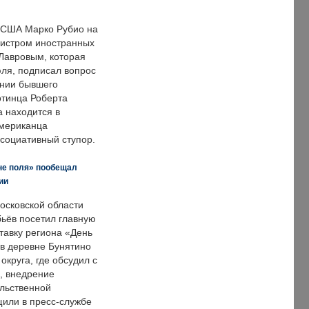
 США Марко Рубио на
нистром иностранных
Лавровым, которая
ля, подписал вопрос
нии бывшего
отинца Роберта
а находится в
американца
ссоциативный ступор.
не поля» пообещал
ии
осковской области
ьёв посетил главную
тавку региона «День
 в деревне Бунятино
округа, где обсудил с
, внедрение
ольственной
щили в пресс-службе