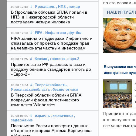
по его словам, н
#
Ярославль
, НПЗ
, пожар
06.08 12:48
В Ярославле обломки БПЛА попали в
НАШИ ПУБЛ
НПЗ, в Нижегородской области
пострадали четыре человека
#
FIFA
, Инфантино
, футбол
06.08 12:08
FIFA заявила о поддержке Инфантино и
отказалась от проекта о продаже прав
на чемпионаты частным инвесторам
#
бензин
, топливо
, евро-2
06.08 11:25
Правительство РФ разрешило ввоз и
Выпускники все 
продажу бензина стандартов вплоть до
иностранные вуз
«Евро-2»
#
Тверскаяобласть
,
06.08 10:04
Ярославскаяобласть
, беспилотники
В Тверской области обломки БПЛА
повредили фасад логистического
комплекса Wildberries
Приоритет отда
#
израиль
, кирпиченок
,
06.08 09:26
кто поступает п
задержание
Посольство России проверяет данные
все чаще смотря
об аресте историка Артема Кирпиченка
в Израиле