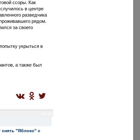
товой ссоры. Как
 случилось в центре
авленного разведчика
 проживавшего рядом.
ился за своего
попытку укрыться в
антов, а также был
gu / gu
 снять "Яблоко" с