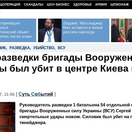
ЦОПЕРАЦИЯ
СКАНДАЛЫ
ШОУ-БИЗНЕС
ЗДОРОВЬЕ
АРМИЯ
ШПИОНАЖ
У
теринбурге
Шадаев: Мессенджер
елся
Max остается в жизни
тический объект
россиян навсегда
erries после атаки
НИК
,
РАЗВЕДКА
,
УБИЙСТВО
,
ВСУ
разведки бригады Вооруже
ы был убит в центре Киева 
[
С
уть
С
о
б
ытий
]
7, 11:06
Руководитель разведки 1 батальона 54 отдельной
бригады Вооруженных силу Украины (ВСУ) Сергей
смертельные удары ножом. Силовик был убит на гл
тинейджера
.