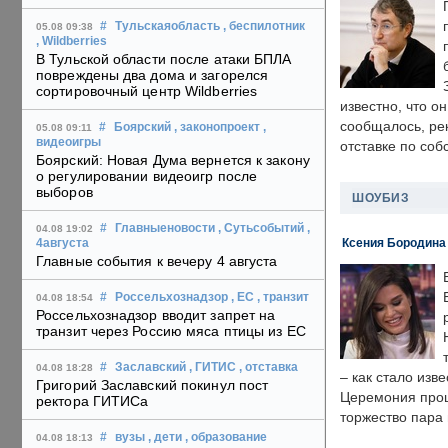
#
Тульскаяобласть
, беспилотник
05.08 09:38
, Wildberries
В Тульской области после атаки БПЛА
повреждены два дома и загорелся
сортировочный центр Wildberries
известно, что о
сообщалось, ре
#
Боярский
, законопроект
,
05.08 09:11
видеоигры
отставке по со
Боярский: Новая Дума вернется к закону
о регулировании видеоигр после
выборов
ШОУБИЗ
#
Главныеновости
, Сутьсобытий
,
04.08 19:02
Ксения Бородина
4августа
Главные события к вечеру 4 августа
#
Россельхознадзор
, ЕС
, транзит
04.08 18:54
Россельхознадзор вводит запрет на
транзит через Россию мяса птицы из ЕС
#
Заславский
, ГИТИС
, отставка
04.08 18:28
– как стало изв
Григорий Заславский покинул пост
Церемония прошл
ректора ГИТИСа
торжество пара 
#
вузы
, дети
, образование
04.08 18:13