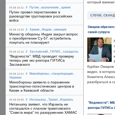
который взимает
#
Путин
, назначение
, армия
05.08 16:21
Путин провел перестановки в
СЛУХИ, СКАН
руководстве группировок российских
войск
Омаров обратилс
#
Армия
, Индия
, авиация
05.08 13:55
своей супруги
Министр обороны Индии закрыл вопрос
о приобретении Су-57: истребитель
покупать не планируют
#
Заславский
, ГИТИС
, скандалы
05.08 12:16
"Ведомости": МВД проводит проверку
теперь уже экс-ректора ГИТИСа
Заславского
Курбан Омаров в
видео, в которо
#
Минобороны
, спецоперация
,
05.08 10:01
Комитета Алекс
Украина
разобраться в с
Минобороны заявило о поражении
транспортно-логистических центров в
Киеве и Киевской области
#
Нетаньяху
, Трамп
, Израиль
05.08 09:55
"Ведомости": МВД
Нетаньяху заявил, что Израиль не
ректора ГИТИСа 
соглашался с планом трамповского
"Совета мира" по разоружению ХАМАС