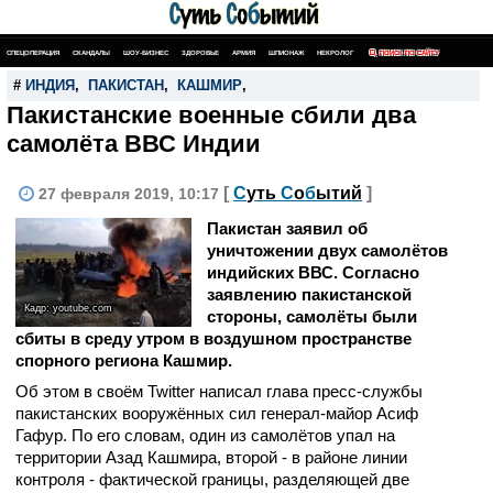
СПЕЦОПЕРАЦИЯ
СКАНДАЛЫ
ШОУ-БИЗНЕС
ЗДОРОВЬЕ
АРМИЯ
ШПИОНАЖ
НЕКРОЛОГ
ПОИСК ПО САЙТУ
#
ИНДИЯ
,
ПАКИСТАН
,
КАШМИР
,
Пакистанские военные сбили два
самолёта ВВС Индии
[
С
уть
С
о
б
ытий
]
27 февраля 2019, 10:17
Пакистан заявил об
уничтожении двух самолётов
индийских ВВС. Согласно
заявлению пакистанской
Кадр: youtube.com
стороны, самолёты были
сбиты в среду утром в воздушном пространстве
спорного региона Кашмир.
Об этом в своём Twitter написал глава пресс-службы
пакистанских вооружённых сил генерал-майор Асиф
Гафур. По его словам, один из самолётов упал на
территории Азад Кашмира, второй - в районе линии
контроля - фактической границы, разделяющей две