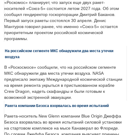
«Роскомос» планирует, что запуск еще двух ракет-
носителей «Союз-5» состоится летом 2027 года. Об этом
сообщил гендиректор госкорпорации Дмитрий Баканов.
Первый запуск ракеты состоялся 30 апреля. Денис
Мантуров говорил ранее, что именно «Союз-5» остается
приоритетным проектом российской космической
программы.
На российском сегменте МКС обнаружили два места утечки
воздуха
В «Роскосмосе» сообщили, что на российском сегменте
МКС обнаружили два места утечки воздуха. NASA
предписало экипажу Международной космической станции
на время ремонта укрыться в пристыкованном корабле
Crew Dragon, надеть скафандры и были готовым к
возможной экстренной эвакуации.
Ракета компании Безоса взорвалась во время испытаний
Ракета-носитель New Glenn компании Blue Origin Джеффа
Безоса взорвалась во время испытаний силовой установки
на стартовом комплексе на мысе Канаверал во Флориде.
По словам Джеффа Безоса, компания выясняет причины