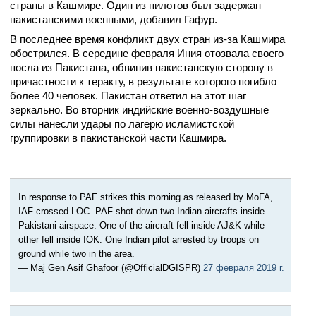
страны в Кашмире. Один из пилотов был задержан
пакистанскими военными, добавил Гафур.
В последнее время конфликт двух стран из-за Кашмира
обострился. В середине февраля Иния отозвала своего
посла из Пакистана, обвинив пакистанскую сторону в
причастности к теракту, в результате которого погибло
более 40 человек. Пакистан ответил на этот шаг
зеркально. Во вторник индийские военно-воздушные
силы нанесли удары по лагерю исламистской
группировки в пакистанской части Кашмира.
In response to PAF strikes this morning as released by MoFA,
IAF crossed LOC. PAF shot down two Indian aircrafts inside
Pakistani airspace. One of the aircraft fell inside AJ&K while
other fell inside IOK. One Indian pilot arrested by troops on
ground while two in the area.
— Maj Gen Asif Ghafoor (@OfficialDGISPR)
27 февраля 2019 г.