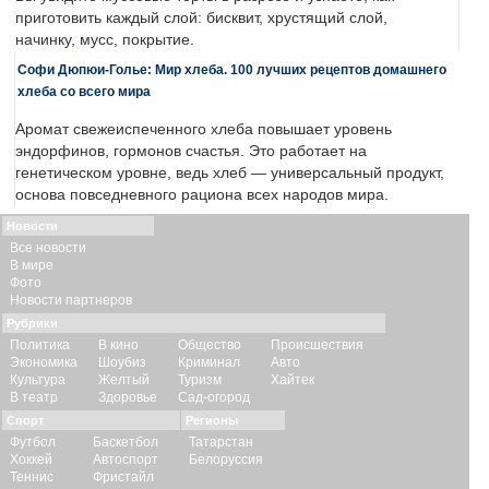
приготовить каждый слой: бисквит, хрустящий слой,
начинку, мусс, покрытие.
Софи Дюпюи-Голье: Мир хлеба. 100 лучших рецептов домашнего
хлеба со всего мира
Аромат свежеиспеченного хлеба повышает уровень
эндорфинов, гормонов счастья. Это работает на
генетическом уровне, ведь хлеб — универсальный продукт,
основа повседневного рациона всех народов мира.
Новости
Все новости
В мире
Фото
Новости партнеров
Рубрики
Политика
В кино
Общество
Происшествия
Экономика
Шоубиз
Криминал
Авто
Культура
Желтый
Туризм
Хайтек
В театр
Здоровье
Сад-огород
Спорт
Регионы
Футбол
Баскетбол
Татарстан
Хоккей
Автоспорт
Белоруссия
Теннис
Фристайл