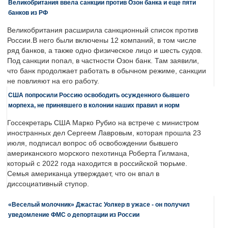
Великобритания ввела санкции против Озон банка и еще пяти
банков из РФ
Великобритания расширила санкционный список против
России.В него были включены 12 компаний, в том числе
ряд банков, а также одно физическое лицо и шесть судов.
Под санкции попал, в частности Озон банк. Там заявили,
что банк продолжает работать в обычном режиме, санкции
не повлияют на его работу.
США попросили Россию освободить осужденного бывшего
морпеха, не принявшего в колонии наших правил и норм
Госсекретарь США Марко Рубио на встрече с министром
иностранных дел Сергеем Лавровым, которая прошла 23
июля, подписал вопрос об освобождении бывшего
американского морского пехотинца Роберта Гилмана,
который с 2022 года находится в российской тюрьме.
Семья американца утверждает, что он впал в
диссоциативный ступор.
«Веселый молочник» Джастас Уолкер в ужасе - он получил
уведомление ФМС о депортации из России