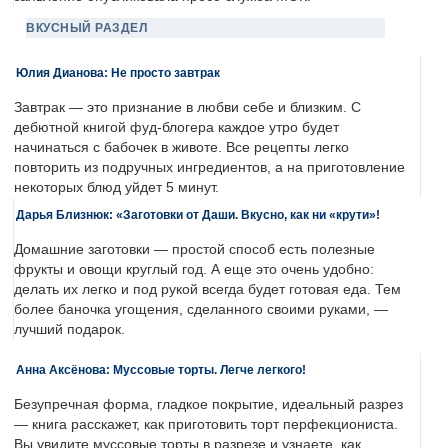
ВКУСНЫЙ РАЗДЕЛ
Юлия Дианова: Не просто завтрак
Завтрак — это признание в любви себе и близким. С
дебютной книгой фуд-блогера каждое утро будет
начинаться с бабочек в животе. Все рецепты легко
повторить из подручных ингредиентов, а на приготовление
некоторых блюд уйдет 5 минут.
Дарья Близнюк: «Заготовки от Даши. Вкусно, как ни «крути»!
Домашние заготовки — простой способ есть полезные
фрукты и овощи круглый год. А еще это очень удобно:
делать их легко и под рукой всегда будет готовая еда. Тем
более баночка угощения, сделанного своими руками, —
лучший подарок.
Анна Аксёнова: Муссовые торты. Легче легкого!
Безупречная форма, гладкое покрытие, идеальный разрез
— книга расскажет, как приготовить торт перфекциониста.
Вы увидите муссовые торты в разрезе и узнаете, как