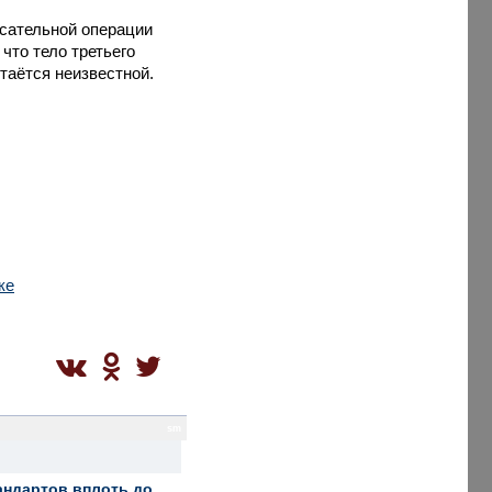
асательной операции
что тело третьего
таётся неизвестной.
ке
sm
андартов вплоть до