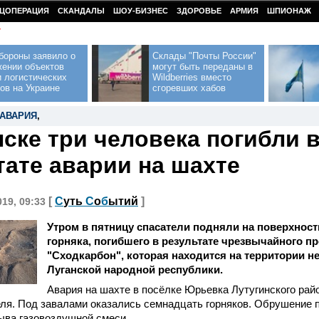
ЦОПЕРАЦИЯ
СКАНДАЛЫ
ШОУ-БИЗНЕС
ЗДОРОВЬЕ
АРМИЯ
ШПИОНАЖ
У
бороны заявило о
Склады "Почты России"
жении объектов
могут быть переданы в
 логистических
Wildberries вместо
ов на Украине
сгоревших хабов
АВАРИЯ
,
нске три человека погибли 
тате аварии на шахте
[
С
уть
С
о
б
ытий
]
019, 09:33
Утром в пятницу спасатели подняли на поверхност
горняка, погибшего в результате чрезвычайного п
"Сходкарбон", которая находится на территории н
Луганской народной республики.
Авария на шахте в посёлке Юрьевка Лутугинского рай
реля. Под завалами оказались семнадцать горняков. Обрушение
ыва газовоздушной смеси.