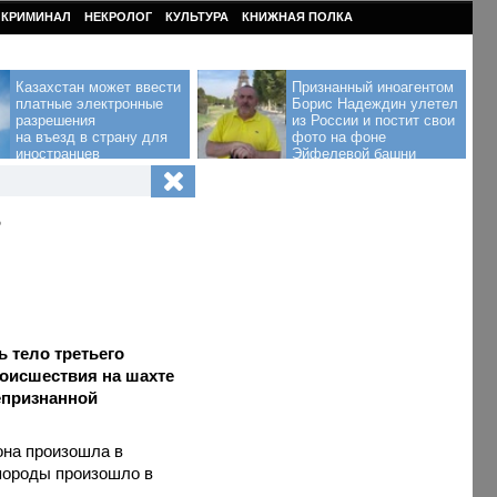
КРИМИНАЛ
НЕКРОЛОГ
КУЛЬТУРА
КНИЖНАЯ ПОЛКА
Казахстан может ввести
Признанный иноагентом
платные электронные
Борис Надеждин улетел
разрешения
из России и постит свои
на въезд в страну для
фото на фоне
иностранцев
Эйфелевой башни
в
ь тело третьего
роисшествия на шахте
епризнанной
она произошла в
 породы произошло в