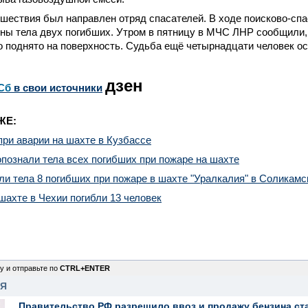
шествия был направлен отряд спасателей. В ходе поисково-сп
ы тела двух погибших. Утром в пятницу в МЧС ЛНР сообщили, 
 поднято на поверхность. Судьба ещё четырнадцати человек ос
дзен
Сб
в свои источники
ЖЕ:
при аварии на шахте в Кузбассе
познали тела всех погибших при пожаре на шахте
и тела 8 погибших при пожаре в шахте "Уралкалия" в Соликамс
шахте в Чехии погибли 13 человек
у и отправьте по
CTRL+ENTER
НЯ
Правительство РФ разрешило ввоз и продажу бензина ст