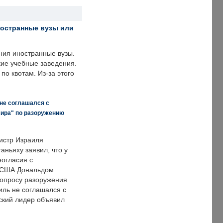
ностранные вузы или
ния иностранные вузы.
кие учебные заведения.
по квотам. Из-за этого
 не соглашался с
мира" по разоружению
истр Израиля
аньяху заявил, что у
ногласия с
 США Дональдом
опросу разоружения
иль не соглашался с
ский лидер объявил