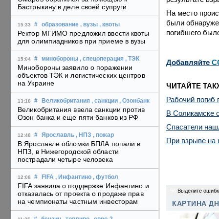
Бастрыкину в деле своей супруги
На место проис
были обнаружен
#
образование
, вузы
, квоты
15:33
погибшего было
Ректор МГИМО предложил ввести квоты
для олимпиадников при приеме в вузы
#
минобороны
, спецоперация
, ТЭК
15:04
Добавляйте
C
Минобороны заявило о поражении
объектов ТЭК и логистических центров
на Украине
ЧИТАЙТЕ ТАК
Рабочий погиб 
#
Великобритания
, санкции
, Озонбанк
13:18
Великобритания ввела санкции против
В Соликамске о
Озон банка и еще пяти банков из РФ
Спасатели нашл
#
Ярославль
, НПЗ
, пожар
12:48
При взрыве на 
В Ярославле обломки БПЛА попали в
НПЗ, в Нижегородской области
пострадали четыре человека
#
FIFA
, Инфантино
, футбол
12:08
FIFA заявила о поддержке Инфантино и
96
Выделите ошибк
отказалась от проекта о продаже прав
на чемпионаты частным инвесторам
КАРТИНА Д