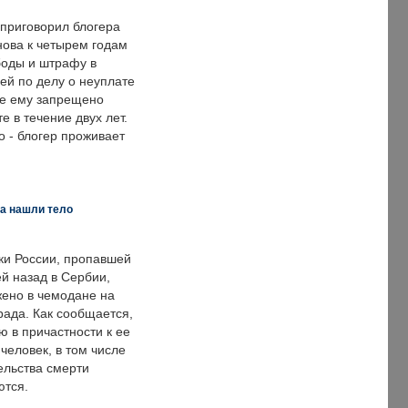
 приговорил блогера
нова к четырем годам
оды и штрафу в
ей по делу о неуплате
же ему запрещено
е в течение двух лет.
 - блогер проживает
а нашли тело
ки России, пропавшей
й назад в Сербии,
ено в чемодане на
рада. Как сообщается,
ю в причастности к ее
человек, в том числе
ельства смерти
ются.