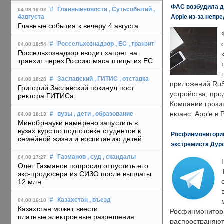
ФАС возбудила д
#
Главныеновости
, Сутьсобытий
,
04.08 19:02
Apple из-за непр
4августа
Главные события к вечеру 4 августа
#
Россельхознадзор
, ЕС
, транзит
04.08 18:54
Россельхознадзор вводит запрет на
транзит через Россию мяса птицы из ЕС
#
Заславский
, ГИТИС
, отставка
04.08 18:28
приложений RuS
Григорий Заславский покинул пост
устройства, пр
ректора ГИТИСа
Компании грозит
нюанс: Apple в 
#
вузы
, дети
, образование
04.08 18:13
Минобрнауки намерено запустить в
вузах курс по подготовке студентов к
Росфинмониторинг
семейной жизни и воспитанию детей
экстремиста Дуро
#
Газманов
, суд
, скандалы
04.08 17:27
Олег Газманов попросил отпустить его
экс-продюсера из СИЗО после выплаты
12 млн
#
Казахстан
, въезд
04.08 16:10
Казахстан может ввести
Росфинмонитори
платные электронные разрешения
распространяютс