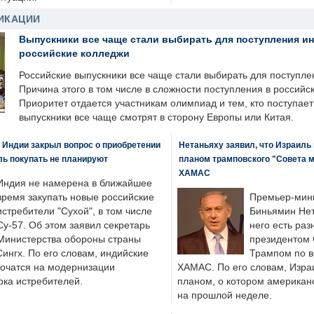
ИКАЦИИ
Выпускники все чаще стали выбирать для поступления и
российские колледжи
Российские выпускники все чаще стали выбирать для поступле
Причина этого в том числе в сложности поступления в российс
Приоритет отдается участникам олимпиад и тем, кто поступает 
выпускники все чаще смотрят в сторону Европы или Китая.
 Индии закрыл вопрос о приобретении
Нетаньяху заявил, что Израиль
ль покупать не планируют
планом трамповского "Совета 
ХАМАС
Индия не намерена в ближайшее
время закупать новые российские
Премьер-мин
истребители "Сухой", в том числе
Биньямин Нет
Су-57. Об этом заявил секретарь
него есть раз
Министерства обороны страны
президентом
ингх. По его словам, индийские
Трампом по в
точатся на модернизации
ХАМАС. По его словам, Изра
ка истребителей.
планом, о котором американ
на прошлой неделе.