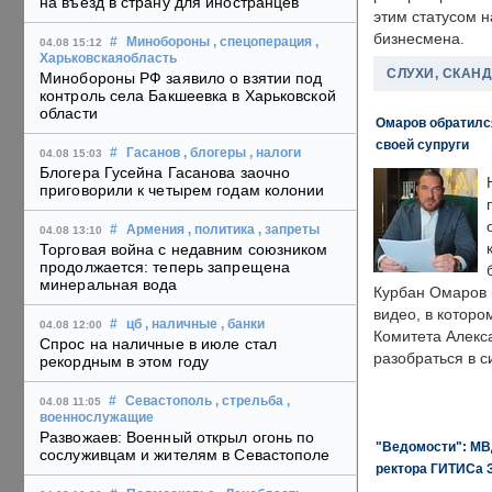
на въезд в страну для иностранцев
этим статусом 
бизнесмена.
#
Минобороны
, спецоперация
,
04.08 15:12
Харьковскаяобласть
СЛУХИ, СКАН
Минобороны РФ заявило о взятии под
контроль села Бакшеевка в Харьковской
области
Омаров обратилс
своей супруги
#
Гасанов
, блогеры
, налоги
04.08 15:03
Блогера Гусейна Гасанова заочно
приговорили к четырем годам колонии
#
Армения
, политика
, запреты
04.08 13:10
Торговая война с недавним союзником
продолжается: теперь запрещена
минеральная вода
Курбан Омаров в
видео, в которо
#
цб
, наличные
, банки
04.08 12:00
Комитета Алекс
Спрос на наличные в июле стал
разобраться в с
рекордным в этом году
#
Севастополь
, стрельба
,
04.08 11:05
военнослужащие
Развожаев: Военный открыл огонь по
"Ведомости": МВД
сослуживцам и жителям в Севастополе
ректора ГИТИСа 