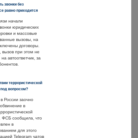
ь звонки без
все равно приходится
язи начали
звонки юридических
ировки и массовые
ванные вызовы, на
аключены договоры.
, вызов при этом не
на автоответчик, за
бонентов.
твии террористической
 под вопросом?
 в России заочно
обвинение в
еррористической
. ФСБ сообщила, что
явлен в
ванием для этого
ацией Telegram чатов