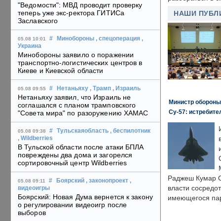
"Ведомости": МВД проводит проверку
теперь уже экс-ректора ГИТИСа
НАШИ ПУБЛ
Заславского
#
Минобороны
, спецоперация
,
05.08 10:01
Украина
Минобороны заявило о поражении
транспортно-логистических центров в
Киеве и Киевской области
#
Нетаньяху
, Трамп
, Израиль
05.08 09:55
Нетаньяху заявил, что Израиль не
Министр обороны
соглашался с планом трамповского
Су-57: истребите
"Совета мира" по разоружению ХАМАС
#
Тульскаяобласть
, беспилотник
05.08 09:38
, Wildberries
В Тульской области после атаки БПЛА
повреждены два дома и загорелся
сортировочный центр Wildberries
Раджеш Кумар С
#
Боярский
, законопроект
,
05.08 09:11
власти сосредо
видеоигры
Боярский: Новая Дума вернется к закону
имеющегося пар
о регулировании видеоигр после
выборов