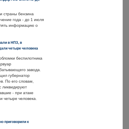
ии страны бензина
ечение года - до 1 июля
влять информацию о
али в НПЗ, в
дали четыре человека
обломки беспилотника
ервуар
батывающего завода.
щил губернатор
в. По его словам,
с ликвидируют
авшие - при атаке
и четыре человека.
но приговорили к