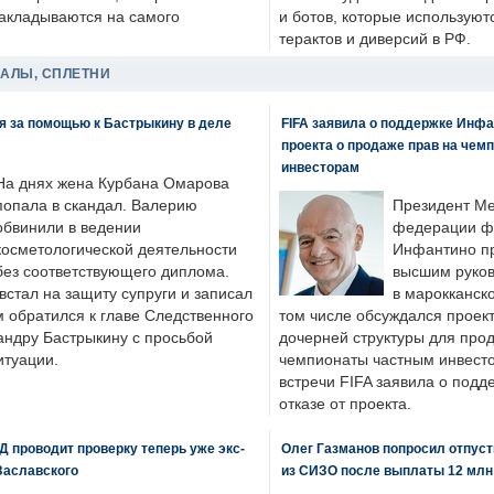
накладываются на самого
и ботов, которые используют
терактов и диверсий в РФ.
ДАЛЫ, СПЛЕТНИ
я за помощью к Бастрыкину в деле
FIFA заявила о поддержке Инфа
проекта о продаже прав на чем
инвесторам
На днях жена Курбана Омарова
попала в скандал. Валерию
Президент М
обвинили в ведении
федерации фу
косметологической деятельности
Инфантино пр
без соответствующего диплома.
высшим руков
стал на защиту супруги и записал
в марокканско
м обратился к главе Следственного
том числе обсуждался проек
андру Бастрыкину с просьбой
дочерней структуры для про
итуации.
чемпионаты частным инвесто
встречи FIFA заявила о под
отказе от проекта.
 проводит проверку теперь уже экс-
Олег Газманов попросил отпуст
Заславского
из СИЗО после выплаты 12 млн