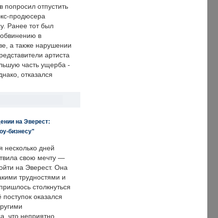
в попросил отпустить
экс-продюсера
у. Ранее тот был
 обвинению в
е, а также нарушении
редставители артиста
льшую часть ущерба -
днако, отказался
ении на Эверест:
оу-бизнесу"
я несколько дней
твила свою мечту —
ойти на Эверест. Она
акими трудностями и
пришлось столкнуться
ё поступок оказался
другими
а, что неприятно