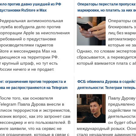
ело против давно ушедшей из РФ
Операторы перестали пропускат
едустановки RuStore и Max
маркировки, но платить за них 
Федеральная антимонопольная
Операторы св
служба возбудила дело против
блокировать 
корпорации Apple за неисполнения
лиц без марк
требований о предустановке
автоматизиро
производителями гаджетов
которые не з
tore и мессенджера Max на
Однако, по словам экспертов
одающиеся на территории РФ.
сбрасывается, а переводится 
 крупный штраф, но тут есть
который взимается плата с а
России ничего и не продает.
: ограничения против террориста и
ФСБ обвинила Дурова в содейс
ва не распространяются на Telegram
деятельности: Телеграм теперь
После того, как основателя
Павлу Дурову
Telegram Павла Дурова внесли в
предъявлено 
список террористов и экстремистов,
содействии т
возник вопрос, как это затронет сам
деятельности
мессенджер и его пользователей. В
он будет объ
нге заявили, что на сервис не
международный розыск. Осно
я ограничения, которые в связи с
стало неудаление администр