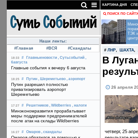
КАРТИНА ДНЯ
СПЕ
ПОИСК ПО САЙТ
Мино
пора
ТЭК и
центр
Наши ленты:
#Главная
#ВСЯ
#Скандалы
#
ЛНР
,
ШАХТА
,
В Луга
#
Главныеновости
, Сутьсобытий
,
18:33
6августа
Главные события к вечеру 6 августа
резуль
#
Путин
, Шереметьево
, аэропорт
18:25
Путин разрешил полностью
26 апреля 2
приватизировать аэропорт
Шереметьево
#
Решетников
, Wildberries
, налоги
17:27
Минэкономразвития прорабатывает
меры поддержки предпринимателей
Фото: pixabay.com
после атак на склады Wildberries
четверг, 25 ап
#
Омаров
, скандалы
16:27
результате взр
Омаров обратился за помощью к