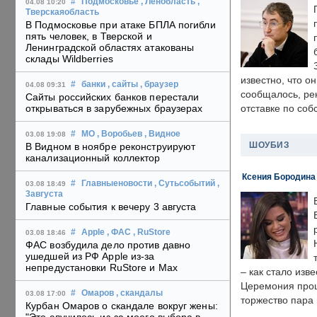
#
Подмосковье
, Ленобласть
,
04.08 10:20
Тверскаяобласть
В Подмосковье при атаке БПЛА погибли
пять человек, в Тверской и
Ленинградской областях атакованы
склады Wildberries
известно, что о
#
банки
, сайты
, браузер
04.08 09:31
сообщалось, ре
Сайты российских банков перестали
открываться в зарубежных браузерах
отставке по со
#
МО
, Воробьев
, Видное
03.08 19:08
ШОУБИЗ
В Видном в ноябре реконструируют
канализационный коллектор
Ксения Бородина
#
Главныеновости
, Сутьсобытий
,
03.08 18:49
3августа
Главные события к вечеру 3 августа
#
Apple
, ФАС
, RuStore
03.08 18:46
ФАС возбудила дело против давно
ушедшей из РФ Apple из-за
непредустановки RuStore и Max
– как стало изв
Церемония прошл
#
Омаров
, скандалы
03.08 17:00
торжество пара 
Курбан Омаров о скандале вокруг жены: