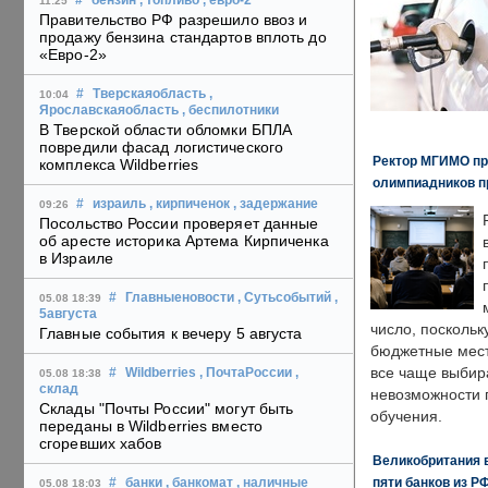
#
бензин
, топливо
, евро-2
11:25
Правительство РФ разрешило ввоз и
продажу бензина стандартов вплоть до
«Евро-2»
#
Тверскаяобласть
,
10:04
Ярославскаяобласть
, беспилотники
В Тверской области обломки БПЛА
повредили фасад логистического
Ректор МГИМО пр
комплекса Wildberries
олимпиадников п
#
израиль
, кирпиченок
, задержание
09:26
Посольство России проверяет данные
об аресте историка Артема Кирпиченка
в Израиле
#
Главныеновости
, Сутьсобытий
,
05.08 18:39
5августа
число, поскольк
Главные события к вечеру 5 августа
бюджетные мест
все чаще выбир
#
Wildberries
, ПочтаРоссии
,
05.08 18:38
склад
невозможности 
Склады "Почты России" могут быть
обучения.
переданы в Wildberries вместо
сгоревших хабов
Великобритания в
пяти банков из Р
#
банки
, банкомат
, наличные
05.08 18:03