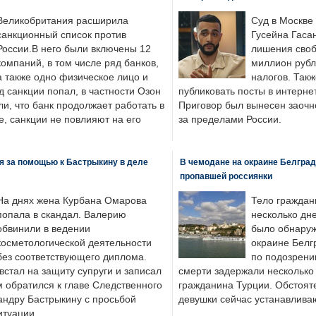
Великобритания расширила
Суд в Москве
санкционный список против
Гусейна Гаса
России.В него были включены 12
лишения своб
компаний, в том числе ряд банков,
миллион рубл
а также одно физическое лицо и
налогов. Так
д санкции попал, в частности Озон
публиковать посты в интернет
ли, что банк продолжает работать в
Приговор был вынесен заочно
, санкции не повлияют на его
за пределами России.
я за помощью к Бастрыкину в деле
В чемодане на окраине Белград
пропавшей россиянки
На днях жена Курбана Омарова
Тело граждан
попала в скандал. Валерию
несколько дне
обвинили в ведении
было обнаруж
косметологической деятельности
окраине Белг
без соответствующего диплома.
по подозрени
стал на защиту супруги и записал
смерти задержали несколько 
м обратился к главе Следственного
гражданина Турции. Обстоят
андру Бастрыкину с просьбой
девушки сейчас устанавлива
итуации.