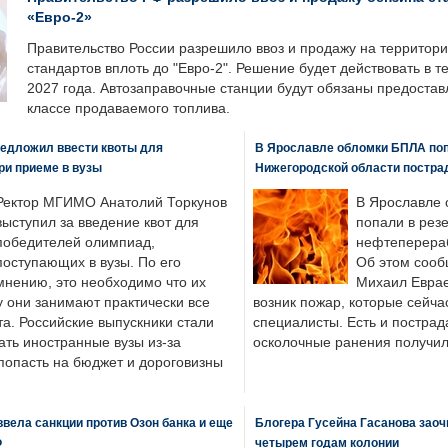
«Евро-2»
Правительство России разрешило ввоз и продажу на территор
стандартов вплоть до "Евро-2". Решение будет действовать в т
2027 года. Автозаправочные станции будут обязаны предоста
классе продаваемого топлива.
едложил ввести квоты для
В Ярославле обломки БПЛА поп
ри приеме в вузы
Нижегородской области постра
Ректор МГИМО Анатолий Торкунов
В Ярославле 
выступил за введение квот для
попали в рез
победителей олимпиад,
нефтеперера
поступающих в вузы. По его
Об этом сооб
мнению, это необходимо что их
Михаил Еврае
у они занимают практически все
возник пожар, которые сейча
а. Российские выпускники стали
специалисты. Есть и пострад
ать иностранные вузы из-за
осколочные ранения получил
попасть на бюджет и дороговизны
вела санкции против Озон банка и еще
Блогера Гусейна Гасанова заоч
Ф
четырем годам колонии