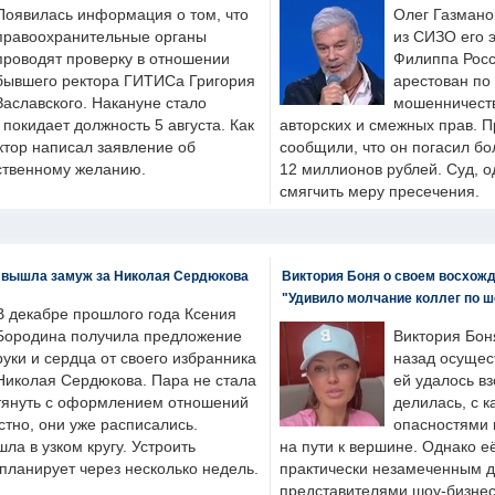
Появилась информация о том, что
Олег Газмано
правоохранительные органы
из СИЗО его 
проводят проверку в отношении
Филиппа Росс
бывшего ректора ГИТИСа Григория
арестован по
Заславского. Накануне стало
мошенничеств
н покидает должность 5 августа. Как
авторских и смежных прав. П
ктор написал заявление об
сообщили, что он погасил бо
бственному желанию.
12 миллионов рублей. Суд, о
смягчить меру пресечения.
 вышла замуж за Николая Сердюкова
Виктория Боня о своем восхожд
"Удивило молчание коллег по ш
В декабре прошлого года Ксения
Бородина получила предложение
Виктория Бон
руки и сердца от своего избранника
назад осущес
Николая Сердюкова. Пара не стала
ей удалось вз
тянуть с оформлением отношений
делилась, с к
естно, они уже расписались.
опасностями 
а в узком кругу. Устроить
на пути к вершине. Однако е
планирует через несколько недель.
практически незамеченным 
представителями шоу-бизнес