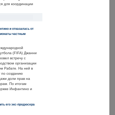
ся для координации
нтино и отказалась от
пионаты частным
еждународной
тбола (FIFA) Джанни
овел встречу с
одством организации
м Рабате. На ней в
т по созданию
дажи доли прав на
рам. По итогам
держке Инфантино и
ить его экс-продюсера