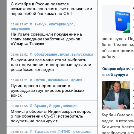
С октября в России появится
возможность пополнять счет наличными
через любой банкомат по СБП
#
Ткачук
, екатеринбург
,
05.08 17:07
покушение
На Урале совершили покушение на
шесть судов. По
главу завода-разработчика дронов
«Упырь» Ткачука
банк. Там заяви
обычном режиме
#
образование
, вузы
, выпускники
05.08 16:51
работу.
Выпускники все чаще стали выбирать
для поступления иностранные вузы или
Омаров обратилс
российские колледжи
своей супруги
#
Путин
, назначение
, армия
05.08 16:21
Путин провел перестановки в
руководстве группировок российских
войск
#
Армия
, Индия
, авиация
05.08 13:55
Министр обороны Индии закрыл вопрос
Курбан Омаров в
о приобретении Су-57: истребитель
покупать не планируют
видео, в которо
Комитета Алекс
#
Заславский
, ГИТИС
, скандалы
05.08 12:16
разобраться в с