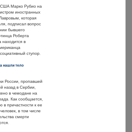
 США Марко Рубио на
нистром иностранных
Лавровым, которая
ля, подписал вопрос
нии бывшего
отинца Роберта
а находится в
американца
ссоциативный ступор.
а нашли тело
ки России, пропавшей
й назад в Сербии,
ено в чемодане на
рада. Как сообщается,
ю в причастности к ее
человек, в том числе
ельства смерти
ются.