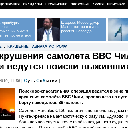
ЦОПЕРАЦИЯ
СКАНДАЛЫ
ШОУ-БИЗНЕС
ЗДОРОВЬЕ
АРМИЯ
ШПИОНАЖ
У
теринбурге
Шадаев: Мессенджер
елся
Max остается в жизни
тический объект
россиян навсегда
erries после атаки
ЁТ
,
КРУШЕНИЕ
,
АВИАКАТАСТРОФА
 крушения самолёта ВВС Чи
 ведутся поиски выживши
[
С
уть
С
о
б
ытий
]
2019, 11:58
Поисково-спасательная операция ведется в зоне 
крушения самолёта ВВС Чили, пропавшего на пути 
борту находилось 38 человек.
Самолёт Hercules C130 вылетел в понедельник днём п
i Jianlan
Пунта-Аренаса на антарктическую базу им. Эдуардо 
больше часа спустя после взлёта воздушного судна св
больше не удалось. Пресс-служба ВВС Чили объявила, что само