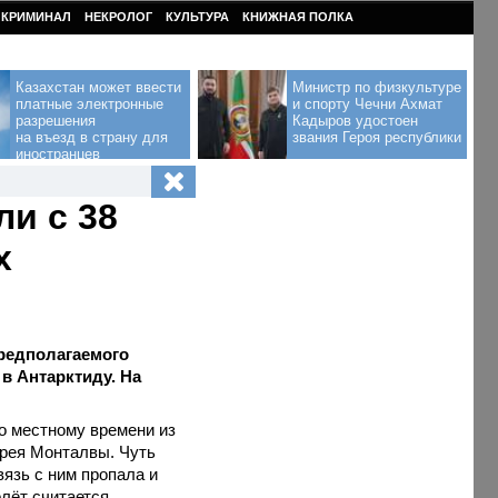
КРИМИНАЛ
НЕКРОЛОГ
КУЛЬТУРА
КНИЖНАЯ ПОЛКА
Казахстан может ввести
Министр по физкультуре
платные электронные
и спорту Чечни Ахмат
разрешения
Кадыров удостоен
на въезд в страну для
звания Героя республики
иностранцев
ли с 38
х
предполагаемого
в Антарктиду. На
о местному времени из
Фрея Монталвы. Чуть
язь с ним пропала и
лёт считается