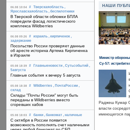
НАШИ ПУБЛ
#
Тверскаяобласть
,
06.08 10:04
Ярославскаяобласть
, беспилотники
В Тверской области обломки БПЛА
повредили фасад логистического
комплекса Wildberries
#
израиль
, кирпиченок
,
06.08 09:26
задержание
Посольство России проверяет данные
об аресте историка Артема Кирпиченка
в Израиле
Министр обороны
Су-57: истребите
#
Главныеновости
, Сутьсобытий
,
05.08 18:39
5августа
Главные события к вечеру 5 августа
#
Wildberries
, ПочтаРоссии
,
05.08 18:38
склад
Склады "Почты России" могут быть
переданы в Wildberries вместо
Раджеш Кумар С
сгоревших хабов
власти сосредо
имеющегося пар
#
банки
, банкомат
, наличные
05.08 18:03
С октября в России появится
возможность пополнять счет наличными
через любой банкомат по СБП