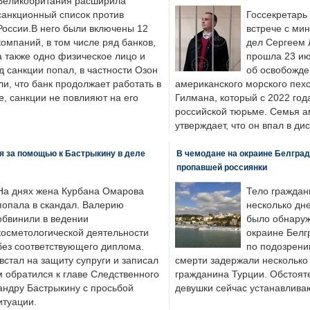
Великобритания расширила
санкционный список против
Госсекретарь
России.В него были включены 12
встрече с ми
компаний, в том числе ряд банков,
дел Сергеем 
а также одно физическое лицо и
прошла 23 ию
д санкции попал, в частности Озон
об освобожде
ли, что банк продолжает работать в
американского морского пех
, санкции не повлияют на его
Гилмана, который с 2022 год
российской тюрьме. Семья 
утверждает, что он впал в ди
я за помощью к Бастрыкину в деле
В чемодане на окраине Белград
пропавшей россиянки
На днях жена Курбана Омарова
Тело граждан
попала в скандал. Валерию
несколько дне
обвинили в ведении
было обнаруж
косметологической деятельности
окраине Белг
без соответствующего диплома.
по подозрени
стал на защиту супруги и записал
смерти задержали несколько 
м обратился к главе Следственного
гражданина Турции. Обстоят
андру Бастрыкину с просьбой
девушки сейчас устанавлива
итуации.