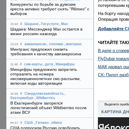
Конкуренты по борьбе за думские
потерпевшим к
кресла активно требуют снять "Яблоко" с
На борту наход
выборов
Операция прово
#
Шадаев
, Госуслуги
, Max
15:43
Добавляйте
C
Шадаев: Мессенджер Max остается в
жизни россиян навсегда
ЧИТАЙТЕ ТАК
#
авиакеросин
, топливо
, минтранс
13:19
Минтранс предложил снизить
В деле о сгор
требования к качеству авиакеросина
FlyDubai пожал
#
сим-карты
, дети
, Минцифры
11:49
МАК назвал оши
Минцифры предложило запретить
отправлять на номера
СК: Пилот разб
несовершеннолетних смс-рассылки,
включая коды авторизации
#
Свердловскаяобласть
,
10:39
Екатеринбург
, Wildberries
В Екатеринбурге загорелся
20
Выделите ошибк
логистический объект Wildberries после
КАРТИНА Д
атаки ВСУ
#
США
, Гилман
, обмен
09:27
США попросили Россию освободить