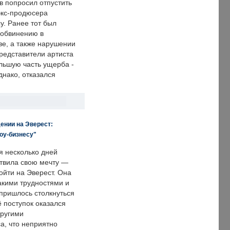
в попросил отпустить
экс-продюсера
у. Ранее тот был
 обвинению в
е, а также нарушении
редставители артиста
льшую часть ущерба -
днако, отказался
ении на Эверест:
оу-бизнесу"
я несколько дней
твила свою мечту —
ойти на Эверест. Она
акими трудностями и
пришлось столкнуться
ё поступок оказался
другими
а, что неприятно