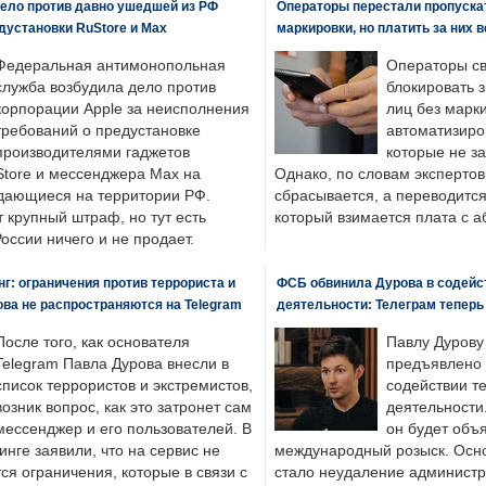
ело против давно ушедшей из РФ
Операторы перестали пропускат
едустановки RuStore и Max
маркировки, но платить за них 
Федеральная антимонопольная
Операторы св
служба возбудила дело против
блокировать 
корпорации Apple за неисполнения
лиц без марк
требований о предустановке
автоматизиро
производителями гаджетов
которые не з
tore и мессенджера Max на
Однако, по словам экспертов
одающиеся на территории РФ.
сбрасывается, а переводится 
 крупный штраф, но тут есть
который взимается плата с а
России ничего и не продает.
: ограничения против террориста и
ФСБ обвинила Дурова в содейс
ва не распространяются на Telegram
деятельности: Телеграм теперь
После того, как основателя
Павлу Дурову
Telegram Павла Дурова внесли в
предъявлено 
список террористов и экстремистов,
содействии т
возник вопрос, как это затронет сам
деятельности
мессенджер и его пользователей. В
он будет объ
нге заявили, что на сервис не
международный розыск. Осно
я ограничения, которые в связи с
стало неудаление администр