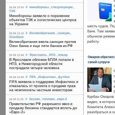
#
минобороны
, спецоперация
,
06.08 15:04
ТЭК
Минобороны заявило о поражении
объектов ТЭК и логистических центров
на Украине
шесть судов. По
банк. Там заяви
#
Великобритания
, санкции
,
06.08 13:18
обычном режиме
Озонбанк
работу.
Великобритания ввела санкции против
Озон банка и еще пяти банков из РФ
#
Ярославль
, НПЗ
, пожар
06.08 12:48
Омаров обратилс
В Ярославле обломки БПЛА попали в
своей супруги
НПЗ, в Нижегородской области
пострадали четыре человека
#
FIFA
, Инфантино
, футбол
06.08 12:08
FIFA заявила о поддержке Инфантино и
отказалась от проекта о продаже прав
на чемпионаты частным инвесторам
Курбан Омаров в
#
бензин
, топливо
, евро-2
06.08 11:25
видео, в которо
Правительство РФ разрешило ввоз и
Комитета Алекс
продажу бензина стандартов вплоть до
«Евро-2»
разобраться в с