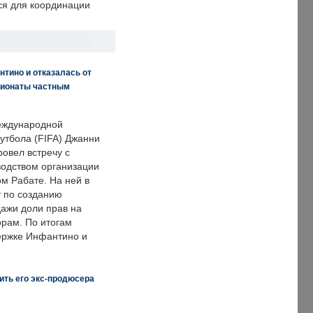
ся для координации
нтино и отказалась от
пионаты частным
еждународной
тбола (FIFA) Джанни
овел встречу с
одством организации
м Рабате. На ней в
т по созданию
дажи доли прав на
рам. По итогам
держке Инфантино и
ить его экс-продюсера