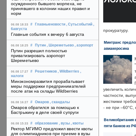
осужденного бывшего морпеха, не
принявшего в колонии наших правил и
норм
#
Главныеновости
, Сутьсобытий
,
06.08 18:33
6августа
прокуратуру.
Главные события к вечеру 6 августа
Минтранс предлож
#
Путин
, Шереметьево
, аэропорт
06.08 18:25
авиакеросина
Путин разрешил полностью
приватизировать аэропорт
Шереметьево
#
Решетников
, Wildberries
,
06.08 17:27
налоги
Минэкономразвития прорабатывает
меры поддержки предпринимателей
увеличить колич
после атак на склады Wildberries
частности, выпу
жесткими требо
#
Омаров
, скандалы
06.08 16:27
Омаров обратился за помощью к
- не при –60°C,
Бастрыкину в деле своей супруги
Великобритания в
#
образование
, вузы
, квоты
06.08 15:33
пяти банков из Р
Ректор МГИМО предложил ввести квоты
для олимпиадников при приеме в вузы