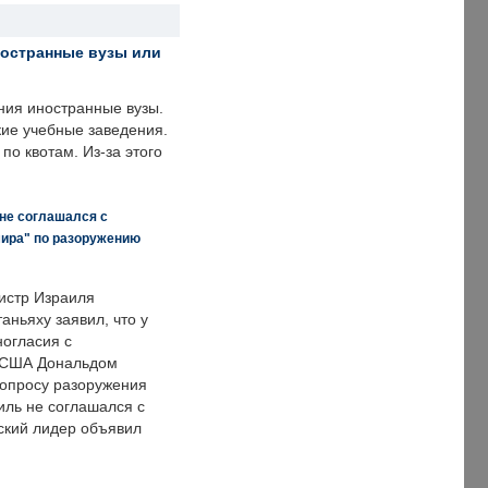
ностранные вузы или
ния иностранные вузы.
кие учебные заведения.
по квотам. Из-за этого
 не соглашался с
мира" по разоружению
истр Израиля
аньяху заявил, что у
ногласия с
 США Дональдом
опросу разоружения
иль не соглашался с
ский лидер объявил