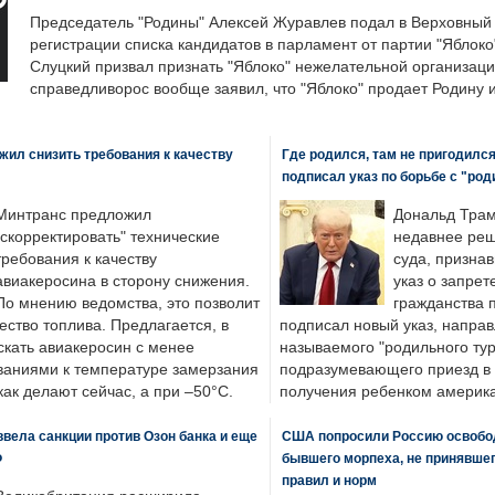
Председатель "Родины" Алексей Журавлев подал в Верховный 
регистрации списка кандидатов в парламент от партии "Яблок
Слуцкий призвал признать "Яблоко" нежелательной организаци
справедливорос вообще заявил, что "Яблоко" продает Родину 
ил снизить требования к качеству
Где родился, там не пригодилс
подписал указ по борьбе с "ро
Минтранс предложил
Дональд Трам
"скорректировать" технические
недавнее реш
требования к качеству
суда, призна
авиакеросина в сторону снижения.
указ о запрет
По мнению ведомства, это позволит
гражданства 
ество топлива. Предлагается, в
подписал новый указ, направ
скать авиакеросин с менее
называемого "родильного тур
ваниями к температуре замерзания
подразумевающего приезд в 
 как делают сейчас, а при –50°C.
получения ребенком америка
вела санкции против Озон банка и еще
США попросили Россию освобо
Ф
бывшего морпеха, не принявшег
правил и норм