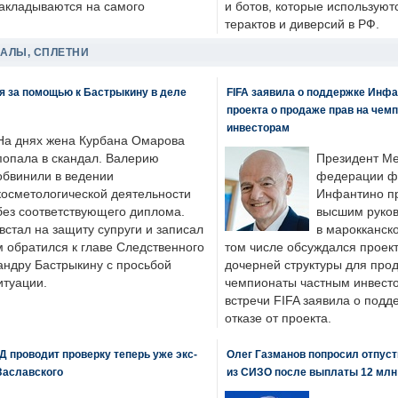
накладываются на самого
и ботов, которые используют
терактов и диверсий в РФ.
ДАЛЫ, СПЛЕТНИ
я за помощью к Бастрыкину в деле
FIFA заявила о поддержке Инфа
проекта о продаже прав на чем
инвесторам
На днях жена Курбана Омарова
попала в скандал. Валерию
Президент М
обвинили в ведении
федерации фу
косметологической деятельности
Инфантино пр
без соответствующего диплома.
высшим руков
стал на защиту супруги и записал
в марокканско
м обратился к главе Следственного
том числе обсуждался проек
андру Бастрыкину с просьбой
дочерней структуры для про
итуации.
чемпионаты частным инвесто
встречи FIFA заявила о под
отказе от проекта.
 проводит проверку теперь уже экс-
Олег Газманов попросил отпуст
Заславского
из СИЗО после выплаты 12 млн