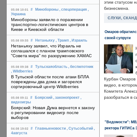
этим статусом 
бизнесмена.
#
Минобороны
, спецоперация
,
05.08 10:01
Украина
СЛУХИ, СКАН
Минобороны заявило о поражении
транспортно-логистических центров в
Киеве и Киевской области
Омаров обратилс
своей супруги
#
Нетаньяху
, Трамп
, Израиль
05.08 09:55
Нетаньяху заявил, что Израиль не
соглашался с планом трамповского
"Совета мира" по разоружению ХАМАС
#
Тульскаяобласть
, беспилотник
05.08 09:38
, Wildberries
В Тульской области после атаки БПЛА
Курбан Омаров в
повреждены два дома и загорелся
видео, в которо
сортировочный центр Wildberries
Комитета Алекс
разобраться в с
#
Боярский
, законопроект
,
05.08 09:11
видеоигры
Боярский: Новая Дума вернется к закону
о регулировании видеоигр после
выборов
"Ведомости": МВД
ректора ГИТИСа 
#
Главныеновости
, Сутьсобытий
,
04.08 19:02
4августа