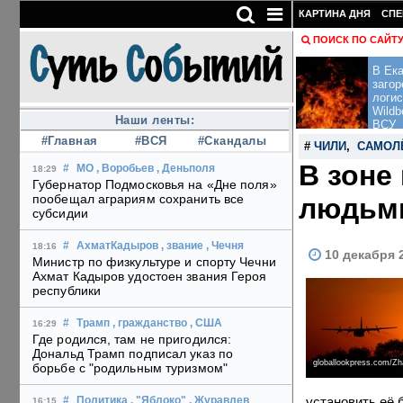
КАРТИНА ДНЯ
СПЕ
ПОИСК ПО САЙТ
В Ека
загор
логис
Wildb
Наши ленты:
ВСУ
#Главная
#ВСЯ
#Скандалы
#
ЧИЛИ
,
САМОЛ
В зоне
#
МО
, Воробьев
, Деньполя
18:29
Губернатор Подмосковья на «Дне поля»
пообещал аграриям сохранить все
людьми
субсидии
#
АхматКадыров
, звание
, Чечня
18:16
10 декабря 
Министр по физкультуре и спорту Чечни
Ахмат Кадыров удостоен звания Героя
республики
#
Трамп
, гражданство
, США
16:29
Где родился, там не пригодился:
Дональд Трамп подписал указ по
globallookpress.com/Zha
борьбе с "родильным туризмом"
установить её 
#
Политика
, "Яблоко"
, Журавлев
16:15