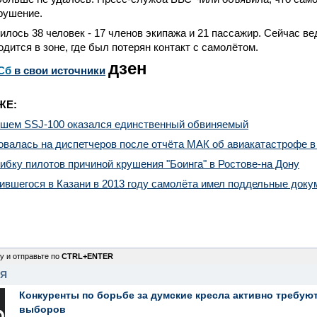
рушение.
илось 38 человек - 17 членов экипажа и 21 пассажир. Сейчас в
дится в зоне, где был потерян контакт с самолётом.
дзен
Сб
в свои источники
ЖЕ:
евшем SSJ-100 оказался единственный обвиняемый
овалась на диспетчеров после отчёта МАК об авиакатастрофе в
бку пилотов причиной крушения "Боинга" в Ростове-на Дону
ившегося в Казани в 2013 году самолёта имел поддельные док
у и отправьте по
CTRL+ENTER
НЯ
Конкуренты по борьбе за думские кресла активно требуют
выборов