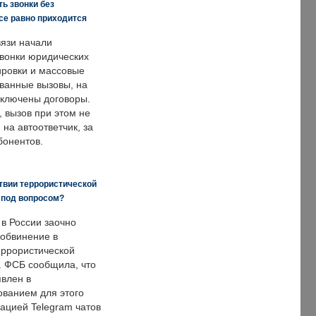
ь звонки без
все равно приходится
язи начали
звонки юридических
ировки и массовые
ванные вызовы, на
аключены договоры.
, вызов при этом не
на автоответчик, за
бонентов.
твии террористической
 под вопросом?
 в России заочно
обвинение в
еррористической
. ФСБ сообщила, что
явлен в
ванием для этого
ацией Telegram чатов