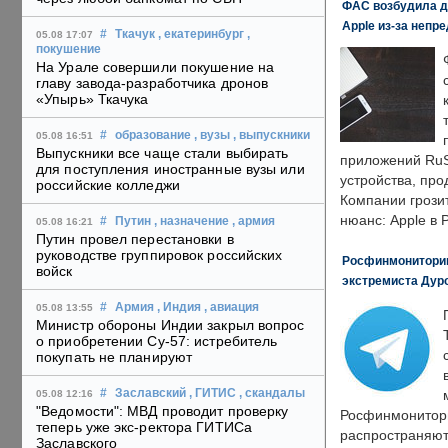
ФАС возбудила д
Apple из-за непр
#
Ткачук
, екатеринбург
,
05.08 17:07
покушение
На Урале совершили покушение на
главу завода-разработчика дронов
«Упырь» Ткачука
#
образование
, вузы
, выпускники
05.08 16:51
Выпускники все чаще стали выбирать
приложений RuS
для поступления иностранные вузы или
устройства, пр
российские колледжи
Компании грозит
нюанс: Apple в 
#
Путин
, назначение
, армия
05.08 16:21
Путин провел перестановки в
руководстве группировок российских
Росфинмониторинг
войск
экстремиста Дуро
#
Армия
, Индия
, авиация
05.08 13:55
Министр обороны Индии закрыл вопрос
о приобретении Су-57: истребитель
покупать не планируют
#
Заславский
, ГИТИС
, скандалы
05.08 12:16
"Ведомости": МВД проводит проверку
Росфинмонитори
теперь уже экс-ректора ГИТИСа
распространяютс
Заславского