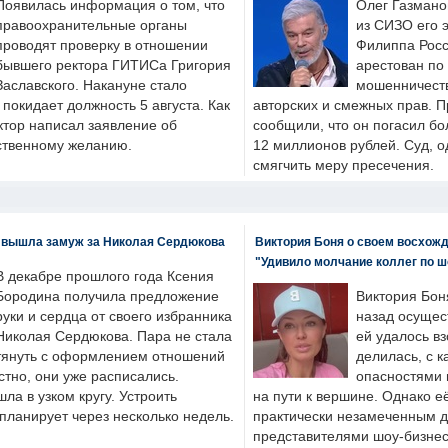
Появилась информация о том, что
Олег Газмано
правоохранительные органы
из СИЗО его 
проводят проверку в отношении
Филиппа Росс
бывшего ректора ГИТИСа Григория
арестован по
Заславского. Накануне стало
мошенничеств
н покидает должность 5 августа. Как
авторских и смежных прав. П
ктор написал заявление об
сообщили, что он погасил бо
бственному желанию.
12 миллионов рублей. Суд, о
смягчить меру пресечения.
 вышла замуж за Николая Сердюкова
Виктория Боня о своем восхожд
"Удивило молчание коллег по ш
В декабре прошлого года Ксения
Бородина получила предложение
Виктория Бон
руки и сердца от своего избранника
назад осущес
Николая Сердюкова. Пара не стала
ей удалось вз
тянуть с оформлением отношений
делилась, с к
естно, они уже расписались.
опасностями 
а в узком кругу. Устроить
на пути к вершине. Однако е
планирует через несколько недель.
практически незамеченным 
представителями шоу-бизнес