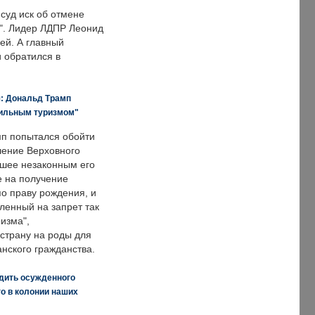
суд иск об отмене
о". Лидер ЛДПР Леонид
ей. А главный
и обратился в
я: Дональд Трамп
дильным туризмом"
п попытался обойти
ение Верховного
вшее незаконным его
е на получение
по праву рождения, и
ленный на запрет так
изма",
страну на роды для
нского гражданства.
дить осужденного
о в колонии наших