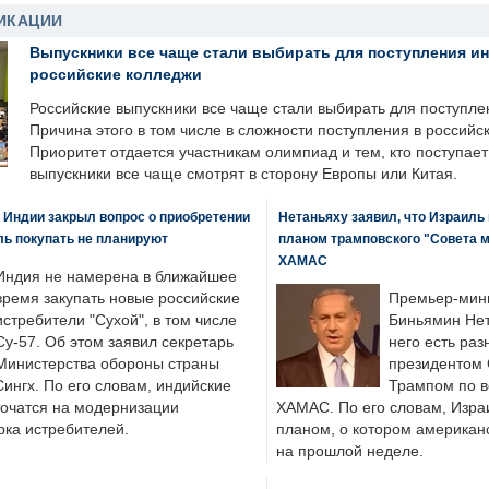
ИКАЦИИ
Выпускники все чаще стали выбирать для поступления и
российские колледжи
Российские выпускники все чаще стали выбирать для поступле
Причина этого в том числе в сложности поступления в российс
Приоритет отдается участникам олимпиад и тем, кто поступает 
выпускники все чаще смотрят в сторону Европы или Китая.
 Индии закрыл вопрос о приобретении
Нетаньяху заявил, что Израиль
ль покупать не планируют
планом трамповского "Совета 
ХАМАС
Индия не намерена в ближайшее
время закупать новые российские
Премьер-мин
истребители "Сухой", в том числе
Биньямин Нет
Су-57. Об этом заявил секретарь
него есть раз
Министерства обороны страны
президентом
ингх. По его словам, индийские
Трампом по в
точатся на модернизации
ХАМАС. По его словам, Изра
ка истребителей.
планом, о котором американ
на прошлой неделе.