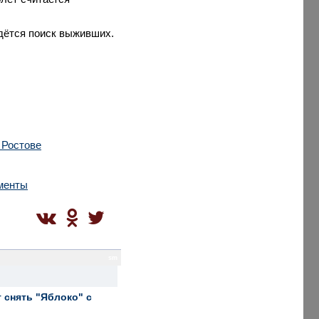
едётся поиск выживших.
 Ростове
ументы
sm
 снять "Яблоко" с