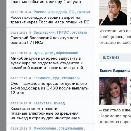
Главные события к вечеру 4 августа
#
Россельхознадзор
, ЕС
, транзит
04.08 18:54
Россельхознадзор вводит запрет на
транзит через Россию мяса птицы из ЕС
известно, что о
#
Заславский
, ГИТИС
, отставка
04.08 18:28
сообщалось, ре
Григорий Заславский покинул пост
ректора ГИТИСа
отставке по со
#
вузы
, дети
, образование
04.08 18:13
ШОУБИЗ
Минобрнауки намерено запустить в
вузах курс по подготовке студентов к
семейной жизни и воспитанию детей
Ксения Бородина
#
Газманов
, суд
, скандалы
04.08 17:27
Олег Газманов попросил отпустить его
экс-продюсера из СИЗО после выплаты
12 млн
#
Казахстан
, въезд
04.08 16:10
Казахстан может ввести
– как стало изв
платные электронные разрешения
Церемония прошл
на въезд в страну для иностранцев
торжество пара 
#
Минобороны
, спецоперация
,
04.08 15:12