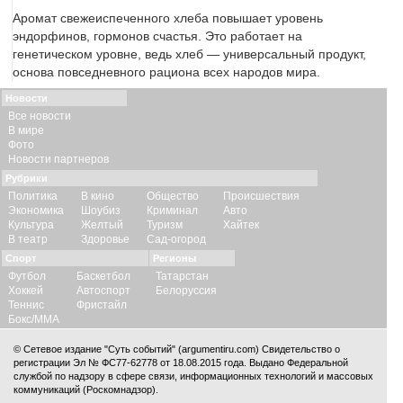
Аромат свежеиспеченного хлеба повышает уровень
эндорфинов, гормонов счастья. Это работает на
генетическом уровне, ведь хлеб — универсальный продукт,
основа повседневного рациона всех народов мира.
Новости
Все новости
В мире
Фото
Новости партнеров
Рубрики
Политика
В кино
Общество
Происшествия
Экономика
Шоубиз
Криминал
Авто
Культура
Желтый
Туризм
Хайтек
В театр
Здоровье
Сад-огород
Спорт
Регионы
Футбол
Баскетбол
Татарстан
Хоккей
Автоспорт
Белоруссия
Теннис
Фристайл
Бокс/ММА
© Сетевое издание "Суть событий" (argumentiru.com) Свидетельство о
регистрации Эл № ФС77-62778 от 18.08.2015 года. Выдано Федеральной
службой по надзору в сфере связи, информационных технологий и массовых
коммуникаций (Роскомнадзор).