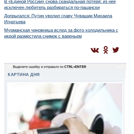
В «Единой России» снова скандальная потеря: из нее
исключен любитель разбираться по-пацански
Допрыгался: Путин уволил главу Чувашии Михаила
Игнатьева
Мурманская чиновница вслед за фото холодильника с
икрой разместила снимок с вареньем
230
Выделите ошибку и отправьте по
CTRL+ENTER
is / is
КАРТИНА ДНЯ