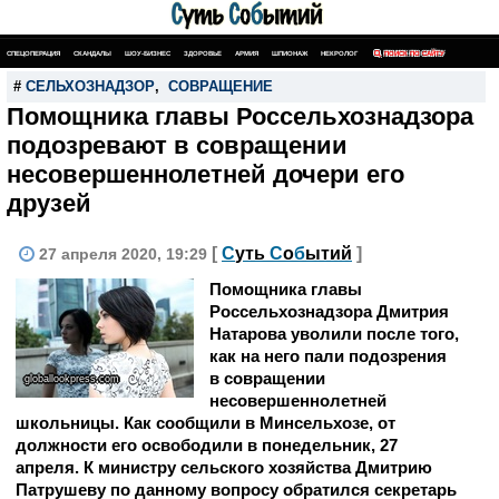
СПЕЦОПЕРАЦИЯ
СКАНДАЛЫ
ШОУ-БИЗНЕС
ЗДОРОВЬЕ
АРМИЯ
ШПИОНАЖ
НЕКРОЛОГ
ПОИСК ПО САЙТУ
#
СЕЛЬХОЗНАДЗОР
,
СОВРАЩЕНИЕ
Помощника главы Россельхознадзора
подозревают в совращении
несовершеннолетней дочери его
друзей
[
С
уть
С
о
б
ытий
]
27 апреля 2020, 19:29
Помощника главы
Россельхознадзора Дмитрия
Натарова уволили после того,
как на него пали подозрения
в совращении
globallookpress.com
несовершеннолетней
школьницы. Как сообщили в Минсельхозе, от
должности его освободили в понедельник, 27
апреля. К министру сельского хозяйства Дмитрию
Патрушеву по данному вопросу обратился секретарь