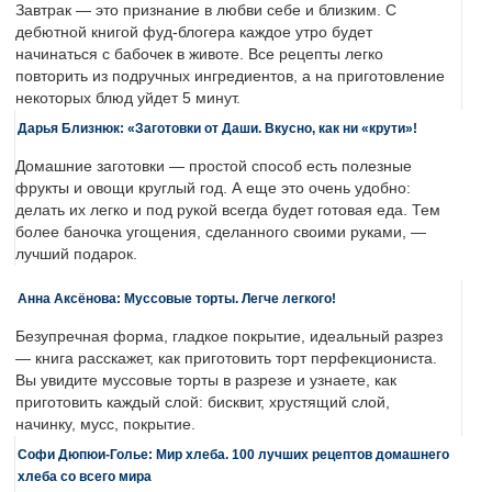
Завтрак — это признание в любви себе и близким. С
дебютной книгой фуд-блогера каждое утро будет
начинаться с бабочек в животе. Все рецепты легко
повторить из подручных ингредиентов, а на приготовление
некоторых блюд уйдет 5 минут.
Дарья Близнюк: «Заготовки от Даши. Вкусно, как ни «крути»!
Домашние заготовки — простой способ есть полезные
фрукты и овощи круглый год. А еще это очень удобно:
делать их легко и под рукой всегда будет готовая еда. Тем
более баночка угощения, сделанного своими руками, —
лучший подарок.
Анна Аксёнова: Муссовые торты. Легче легкого!
Безупречная форма, гладкое покрытие, идеальный разрез
— книга расскажет, как приготовить торт перфекциониста.
Вы увидите муссовые торты в разрезе и узнаете, как
приготовить каждый слой: бисквит, хрустящий слой,
начинку, мусс, покрытие.
Софи Дюпюи-Голье: Мир хлеба. 100 лучших рецептов домашнего
хлеба со всего мира