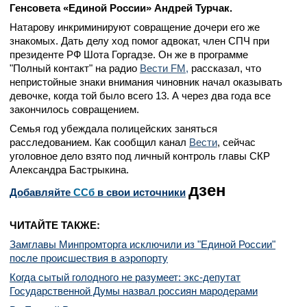
Генсовета «Единой России» Андрей Турчак.
Натарову инкриминируют совращение дочери его же
знакомых. Дать делу ход помог адвокат, член СПЧ при
президенте РФ Шота Горгадзе. Он же в программе
"Полный контакт" на радио
Вести FM,
рассказал, что
непристойные знаки внимания чиновник начал оказывать
девочке, когда той было всего 13. А через два года все
закончилось совращением.
Семья год убеждала полицейских заняться
расследованием. Как сообщил канал
Вести
, сейчас
уголовное дело взято под личный контроль главы СКР
Александра Бастрыкина.
дзен
Добавляйте
CСб
в свои источники
ЧИТАЙТЕ ТАКЖЕ:
Замглавы Минпромторга исключили из "Единой России"
после происшествия в аэропорту
Когда сытый голодного не разумеет: экс-депутат
Государственной Думы назвал россиян мародерами