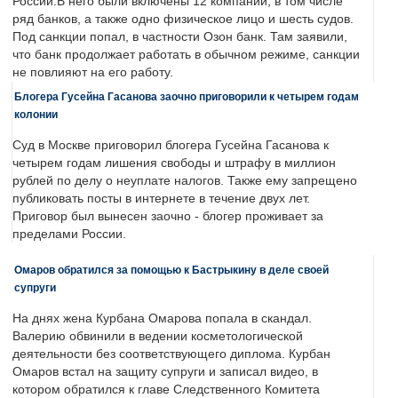
России.В него были включены 12 компаний, в том числе
ряд банков, а также одно физическое лицо и шесть судов.
Под санкции попал, в частности Озон банк. Там заявили,
что банк продолжает работать в обычном режиме, санкции
не повлияют на его работу.
Блогера Гусейна Гасанова заочно приговорили к четырем годам
колонии
Суд в Москве приговорил блогера Гусейна Гасанова к
четырем годам лишения свободы и штрафу в миллион
рублей по делу о неуплате налогов. Также ему запрещено
публиковать посты в интернете в течение двух лет.
Приговор был вынесен заочно - блогер проживает за
пределами России.
Омаров обратился за помощью к Бастрыкину в деле своей
супруги
На днях жена Курбана Омарова попала в скандал.
Валерию обвинили в ведении косметологической
деятельности без соответствующего диплома. Курбан
Омаров встал на защиту супруги и записал видео, в
котором обратился к главе Следственного Комитета