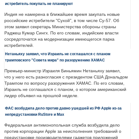
истребитель покупать не планируют
Индия не намерена в ближайшее время закупать новые
российские истребители "Сухой", в том числе Су-57. Об
этом заявил секретарь Министерства обороны страны
Раджеш Кумар Сингх. По его словам, индийские власти
сосредоточатся на модернизации имеющегося парка
истребителей.
Нетаньяху заявил, что Израиль не соглашался с планом
трамповского "Совета мира" по разоружению ХАМАС
Премьер-министр Израиля Биньямин Нетаньяху заявил,
что у него есть разногласия с президентом США Дональдом
Трампом по вопросу разоружения ХАМАС. По его словам,
Израиль не соглашался с планом, о котором американский
лидер объявил на прошлой неделе.
ФАС возбудила дело против давно ушедшей из РФ Apple из-за
непредустановки RuStore и Max
Федеральная антимонопольная служба возбудила дело
против корпорации Apple за неисполнения требований о
предустановке производителями гаджетов приложений