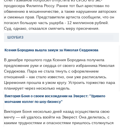
Олег Газманов попросил отпустить из СИЗО его экс-
продюсера Филиппа Россу. Ранее тот был арестован по
обвинению в мошенничестве, а также нарушении авторских
и смежных прав. Представители артиста сообщили, что он
погасил большую часть ущерба - 12 миллионов рублей.
Суд, однако, отказался смягчить меру пресечения.
ШОУБИЗ
Ксения Бородина вышла замуж за Николая Сердюкова
В декабре прошлого года Ксения Бородина получила
предложение руки и сердца от своего избранника Николая
Сердюкова. Пара не стала тянуть с оформлением
отношений – как стало известно, они уже расписались.
Церемония прошла в узком кругу. Устроить торжество пара
планирует через несколько недель.
Виктория Боня о своем восхождении на Эверест: "Удивило
молчание коллег по шоу-бизнесу"
Виктория Боня несколько дней назад осуществила свою
мечту — ей удалось взойти на Эверест. Она делилась, с
какими трудностями и опасностями пришлось столкнуться