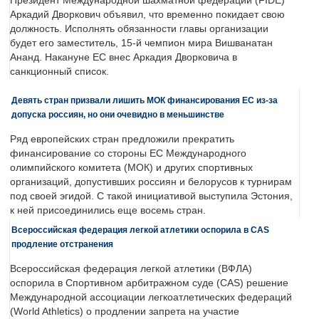
Президент Международной шахматной федерации (FIDE)
Аркадий Дворкович объявил, что временно покидает свою
должность. Исполнять обязанности главы организации
будет его заместитель, 15-й чемпион мира Вишванатан
Ананд. Накануне ЕС внес Аркадия Дворковича в
санкционный список.
Девять стран призвали лишить МОК финансирования ЕС из-за
допуска россиян, но они очевидно в меньшинстве
Ряд европейских стран предложили прекратить
финансирование со стороны ЕС Международного
олимпийского комитета (МОК) и других спортивных
организаций, допустивших россиян и белорусов к турнирам
под своей эгидой. С такой инициативой выступила Эстония,
к ней присоединились еще восемь стран.
Всероссийская федерация легкой атлетики оспорила в CAS
продление отстранения
Всероссийская федерация легкой атлетики (ВФЛА)
оспорила в Спортивном арбитражном суде (CAS) решение
Международной ассоциации легкоатлетических федераций
(World Athletics) о продлении запрета на участие