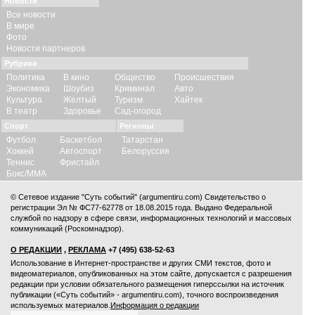
Новости
Все новости
В мире
Фото
Новости партнеров
Рубрики
Политика
В кино
Общество
Происшествия
Экономика
Шоубиз
Криминал
Авто
Культура
Желтый
Туризм
Хайтек
В театр
Здоровье
Сад-огород
Спорт
Регионы
Футбол
Баскетбол
Татарстан
Хоккей
Автоспорт
Белоруссия
Теннис
Фристайл
Бокс/ММА
© Сетевое издание "Суть событий" (argumentiru.com) Свидетельство о
регистрации Эл № ФС77-62778 от 18.08.2015 года. Выдано Федеральной
службой по надзору в сфере связи, информационных технологий и массовых
коммуникаций (Роскомнадзор).
О РЕДАКЦИИ
,
РЕКЛАМА
+7 (495) 638-52-63
Использование в Интернет-пространстве и других СМИ текстов, фото и
видеоматериалов, опубликованных на этом сайте, допускается с
разрешения
редакции
при условии обязательного размещения гиперссылки на источник
публикации («Суть событий» - argumentiru.com), точного воспроизведения
используемых материалов.
Информация о редакции