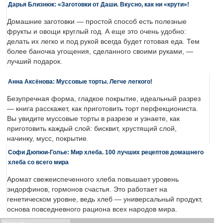
Дарья Близнюк: «Заготовки от Даши. Вкусно, как ни «крути»!
Домашние заготовки — простой способ есть полезные
фрукты и овощи круглый год. А еще это очень удобно:
делать их легко и под рукой всегда будет готовая еда. Тем
более баночка угощения, сделанного своими руками, —
лучший подарок.
Анна Аксёнова: Муссовые торты. Легче легкого!
Безупречная форма, гладкое покрытие, идеальный разрез
— книга расскажет, как приготовить торт перфекциониста.
Вы увидите муссовые торты в разрезе и узнаете, как
приготовить каждый слой: бисквит, хрустящий слой,
начинку, мусс, покрытие.
Софи Дюпюи-Голье: Мир хлеба. 100 лучших рецептов домашнего
хлеба со всего мира
Аромат свежеиспеченного хлеба повышает уровень
эндорфинов, гормонов счастья. Это работает на
генетическом уровне, ведь хлеб — универсальный продукт,
основа повседневного рациона всех народов мира.