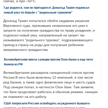
сейчас, а при –50°C.
Где родился, там не пригодился: Дональд Трамп подписал
новый указ по борьбе с "родильным туризмом"
Дональд Трамп попытался обойти недавнее решение
Верховного суда, признавшее незаконным его указ о
запрете на получение гражданства по праву рождения, и
подписал новый указ, направленный на запрет так
называемого "родильного туризма", подразумевающего
приезд в страну на роды для получения ребенком
американского гражданства.
Великобритания ввела санкции против Озон банка и еще пяти
банков из РФ
Великобритания расширила санкционный список против
России.В него были включены 12 компаний, в том числе
ряд банков, а также одно физическое лицо и шесть судов.
Под санкции попал, в частности Озон банк. Там заявили,
что банк продолжает работать в обычном режиме, санкции
не повлияют на его работу.
США попросили Россию освободить осужденного бывшего