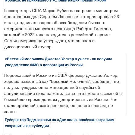
морпеха, не принявшего в колонии наших правил и норм
Госсекретарь США Марко Рубио на встрече с министром
иностранных дел Сергеем Лавровым, которая прошла 23
июля, подписал вопрос об освобождении бывшего
американского морского пехотинца Роберта Гилмана,
который с 2022 года находится в российской тюрьме.
Семья американца утверждает, что он впал в
диссоциативный ступор.
«Веселый молочник» Джастас Уолкер в ужасе - он получил
уведомление ФМС о депортации из России
Переехавший в Россию из США фермер Джастас Уолкер,
хорошо известный как "Веселый молочник", сообщил, что
получил уведомление миграционной службы об
аннулировании вида на жительство. Его вместе с семьей в
ближайшее время должны депортировать из России. Что
стало причиной такого решения, он, по его словам, не
знает.
Губернатор Подмосковья на «Дне поля» пообещал аграриям
сохранить все субсидии