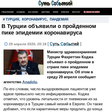
СПЕЦОПЕРАЦИЯ
СКАНДАЛЫ
ШОУ-БИЗНЕС
ЗДОРОВЬЕ
АРМИЯ
ШПИОНАЖ
НЕКРОЛОГ
ПОИСК ПО САЙТУ
#
ТУРЦИЯ
,
КОРОНАВИРУС
,
ПАНДЕМИЯ
В Турции объявили о пройденном
пике эпидемии коронавируса
[
С
уть
С
о
б
ытий
]
29 апреля 2020, 20:18
Министр здравоохранения
Турции Фахреттин Коджа
объявил о пройденном в
стране пике эпидемии
стоп-кадр YouTube
коронавируса. Об этом в
среду 29 апреля сообщает
агентство
Аnadolu
.
По его словам, число выздоровевших пациентов уже
вдвое превысило число инфицированных. Коджа
отметил, что уровень летальности от пневмонии из-за
коронавируса в Турции самый низкий в Европе. Он также
добавил, что если карантинные меры продлить до конца