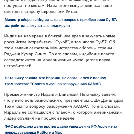
поступает по квотам. Из-за этого выпускники все чаще
смотрят в сторону Европы или Китая.
Министр обороны Индии закрыл вопрос о приобретении Су-57:
истребитель покупать не планируют
Индия не намерена в ближайшее время закупать новые
российские истребители "Сухой", в том числе Су-57. Об
этом заявил секретарь Министерства обороны страны
Раджеш Кумар Сингх. По его словам, индийские власти
сосредоточатся на модернизации имеющегося парка
истребителей.
Нетаньяху заявил, что Израиль не соглашался с планом
трамповского "Совета мира" по разоружению ХАМАС
Премьер-министр Израиля Биньямин Нетаньяху заявил,
что у него есть разногласия с президентом США Дональдом
Трампом по вопросу разоружения ХАМАС. По его словам,
Израиль не соглашался с планом, о котором американский
лидер объявил на прошлой неделе.
ФАС возбудила дело против давно ушедшей из РФ Apple из-за
непредустановки RuStore и Max