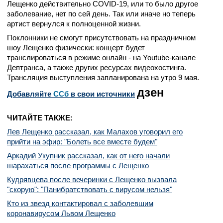
Лещенко действительно COVID-19, или то было другое
заболевание, нет по сей день. Так или иначе но теперь
артист вернулся к полноценной жизни.
Поклонники не смогут присутствовать на праздничном
шоу Лещенко физически: концерт будет
транслироваться в режиме онлайн - на Youtube-канале
Дептранса, а также других ресурсах видеохостинга.
Трансляция выступления запланирована на утро 9 мая.
дзен
Добавляйте
CСб
в свои источники
ЧИТАЙТЕ ТАКЖЕ:
Лев Лещенко рассказал, как Малахов уговорил его
прийти на эфир: "Болеть все вместе будем"
Аркадий Укупник рассказал, как от него начали
шарахаться после программы с Лещенко
Кудрявцева после вечеринки с Лещенко вызвала
"скорую": "Панибратствовать с вирусом нельзя"
Кто из звезд контактировал с заболевшим
коронавирусом Львом Лещенко