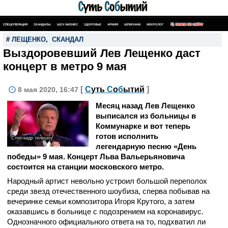
СПЕЦОПЕРАЦИЯ
СКАНДАЛЫ
ШОУ-БИЗНЕС
ЗДОРОВЬЕ
АРМИЯ
ШПИОНАЖ
НЕКРОЛОГ
ПОИСК ПО САЙТУ
#
ЛЕЩЕНКО
,
СКАНДАЛ
Выздоровевший Лев Лещенко даст
концерт в метро 9 мая
[
С
уть
С
о
б
ытий
]
8 мая 2020, 16:47
Месяц назад Лев Лещенко
выписался из больницы в
Коммунарке и вот теперь
готов исполнить
Стоп-кадр телешоу
легендарную песню «День
победы» 9 мая. Концерт Льва Вальерьяновича
состоится на станции московского метро.
Народный артист невольно устроил большой переполох
среди звезд отечественного шоубиза, сперва побывав на
вечеринке семьи композитора Игоря Крутого, а затем
оказавшись в больнице с подозрением на коронавирус.
Однозначного официального ответа на то, подхватил ли