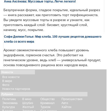
Анна Аксёнова: Муссовые торты. Легче легкого!
Безупречная форма, гладкое покрытие, идеальный разрез
— книга расскажет, как приготовить торт перфекциониста.
Вы увидите муссовые торты в разрезе и узнаете, как
приготовить каждый слой: бисквит, хрустящий слой,
начинку, мусс, покрытие.
Софи Дюпюи-Голье: Мир хлеба. 100 лучших рецептов домашнего
хлеба со всего мира
Аромат свежеиспеченного хлеба повышает уровень
эндорфинов, гормонов счастья. Это работает на
генетическом уровне, ведь хлеб — универсальный продукт,
основа повседневного рациона всех народов мира.
Новости
Все новости
В мире
Фото
Новости партнеров
Рубрики
Политика
В кино
Общество
Происшествия
Экономика
Шоубиз
Криминал
Авто
Культура
Желтый
Туризм
Хайтек