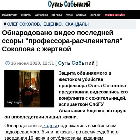
СПЕЦОПЕРАЦИЯ
СКАНДАЛЫ
ШОУ-БИЗНЕС
ЗДОРОВЬЕ
АРМИЯ
ШПИОНАЖ
НЕКРОЛОГ
ПОИСК ПО САЙТУ
#
ОЛЕГ СОКОЛОВ
,
ЕЩЕНКО
,
СКАНДАЛЫ
Обнародовано видео последней
ссоры "профессора-расчленителя"
Соколова с жертвой
[
С
уть
С
о
б
ытий
]
16 июня 2020, 12:31
Защита обвиняемого в
жестоком убийстве
профессора Олега Соколова
представила видеозапись его
конфликта с сожительницей,
Кадр видео
аспиранткой СпбГУ
Анастасией Ещенко, которую
он впоследствии лишил жизни.
Обнародованные
кадры
содержались в мобильном
подозреваемого, были показаны во время судебного
заседания 16 июня и опубликованы изданием