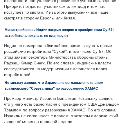
в сложности поступления в российские учебные заведения.
Приоритет отдается участникам олимпиад и тем, кто
поступает по квотам. Из-за этого выпускники все чаще
смотрят в сторону Европы или Китая.
Министр обороны Индии закрыл вопрос о приобретении Су-57:
истребитель покупать не планируют
Индия не намерена в ближайшее время закупать новые
российские истребители "Сухой", в том числе Су-57. Об
этом заявил секретарь Министерства обороны страны
Раджеш Кумар Сингх. По его словам, индийские власти
сосредоточатся на модернизации имеющегося парка
истребителей.
Нетаньяху заявил, что Израиль не соглашался с планом
трамповского "Совета мира" по разоружению ХАМАС
Премьер-министр Израиля Биньямин Нетаньяху заявил,
что у него есть разногласия с президентом США Дональдом
Трампом по вопросу разоружения ХАМАС. По его словам,
Израиль не соглашался с планом, о котором американский
лидер объявил на прошлой неделе.