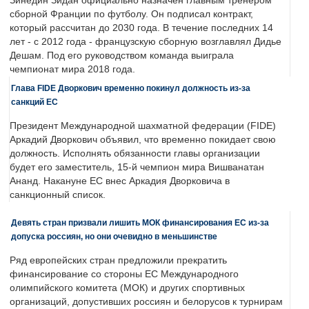
Зинедин Зидан официально назначен главным тренером
сборной Франции по футболу. Он подписал контракт,
который рассчитан до 2030 года. В течение последних 14
лет - с 2012 года - французскую сборную возглавлял Дидье
Дешам. Под его руководством команда выиграла
чемпионат мира 2018 года.
Глава FIDE Дворкович временно покинул должность из-за
санкций ЕС
Президент Международной шахматной федерации (FIDE)
Аркадий Дворкович объявил, что временно покидает свою
должность. Исполнять обязанности главы организации
будет его заместитель, 15-й чемпион мира Вишванатан
Ананд. Накануне ЕС внес Аркадия Дворковича в
санкционный список.
Девять стран призвали лишить МОК финансирования ЕС из-за
допуска россиян, но они очевидно в меньшинстве
Ряд европейских стран предложили прекратить
финансирование со стороны ЕС Международного
олимпийского комитета (МОК) и других спортивных
организаций, допустивших россиян и белорусов к турнирам