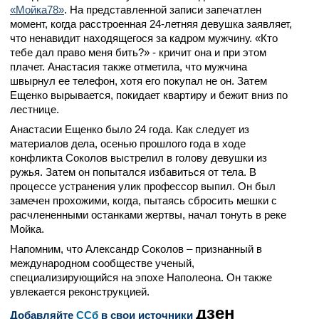
«Мойка78»
. На представленной записи запечатлен
момент, когда расстроенная 24-летняя девушка заявляет,
что ненавидит находящегося за кадром мужчину. «Кто
тебе дал право меня бить?» - кричит она и при этом
плачет. Анастасия также отметила, что мужчина
швырнул ее телефон, хотя его покупал не он. Затем
Ещенко вырывается, покидает квартиру и бежит вниз по
лестнице.
Анастасии Ещенко было 24 года. Как следует из
материалов дела, осенью прошлого года в ходе
конфликта Соколов выстрелил в голову девушки из
ружья. Затем он попытался избавиться от тела. В
процессе устранения улик профессор выпил. Он был
замечен прохожими, когда, пытаясь сбросить мешки с
расчлененными останками жертвы, начал тонуть в реке
Мойка.
Напомним, что Александр Соколов – признанный в
международном сообществе ученый,
специализирующийся на эпохе Наполеона. Он также
увлекается реконструкцией.
дзен
Добавляйте
CСб
в свои источники