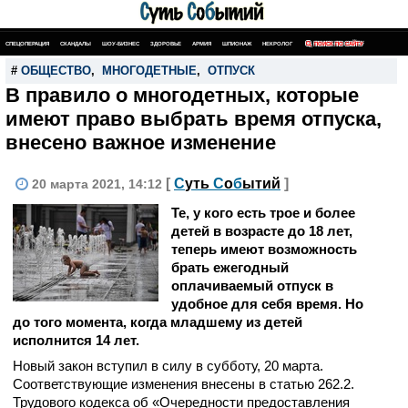
СПЕЦОПЕРАЦИЯ
СКАНДАЛЫ
ШОУ-БИЗНЕС
ЗДОРОВЬЕ
АРМИЯ
ШПИОНАЖ
НЕКРОЛОГ
ПОИСК ПО САЙТУ
#
ОБЩЕСТВО
,
МНОГОДЕТНЫЕ
,
ОТПУСК
В правило о многодетных, которые
имеют право выбрать время отпуска,
внесено важное изменение
[
С
уть
С
о
б
ытий
]
20 марта 2021, 14:12
Те, у кого есть трое и более
детей в возрасте до 18 лет,
теперь имеют возможность
брать ежегодный
оплачиваемый отпуск в
удобное для себя время. Но
до того момента, когда младшему из детей
исполнится 14 лет.
Новый закон вступил в силу в субботу, 20 марта.
Соответствующие изменения внесены в статью 262.2.
Трудового кодекса об «Очередности предоставления