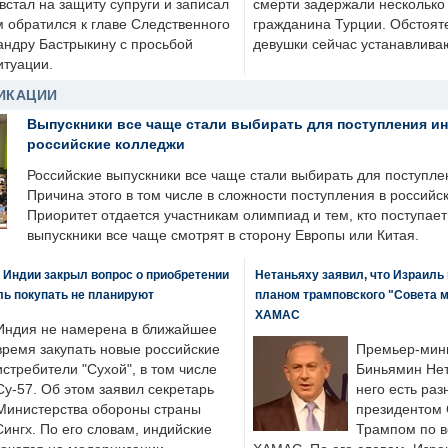
стал на защиту супруги и записал
смерти задержали несколько 
м обратился к главе Следственного
гражданина Турции. Обстоят
андру Бастрыкину с просьбой
девушки сейчас устанавлива
итуации.
ИКАЦИИ
Выпускники все чаще стали выбирать для поступления и
российские колледжи
Российские выпускники все чаще стали выбирать для поступле
Причина этого в том числе в сложности поступления в российс
Приоритет отдается участникам олимпиад и тем, кто поступает 
выпускники все чаще смотрят в сторону Европы или Китая.
 Индии закрыл вопрос о приобретении
Нетаньяху заявил, что Израиль
ль покупать не планируют
планом трамповского "Совета 
ХАМАС
Индия не намерена в ближайшее
время закупать новые российские
Премьер-мин
истребители "Сухой", в том числе
Биньямин Нет
Су-57. Об этом заявил секретарь
него есть раз
Министерства обороны страны
президентом
ингх. По его словам, индийские
Трампом по в