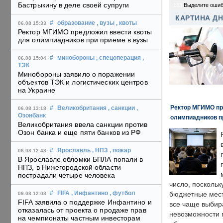
Бастрыкину в деле своей супруги
133
Выделите ошиб
КАРТИНА Д
#
образование
, вузы
, квоты
06.08 15:33
Ректор МГИМО предложил ввести квоты
для олимпиадников при приеме в вузы
#
минобороны
, спецоперация
,
06.08 15:04
ТЭК
Минобороны заявило о поражении
объектов ТЭК и логистических центров
на Украине
Ректор МГИМО пр
#
Великобритания
, санкции
,
06.08 13:18
Озонбанк
олимпиадников п
Великобритания ввела санкции против
Озон банка и еще пяти банков из РФ
#
Ярославль
, НПЗ
, пожар
06.08 12:48
В Ярославле обломки БПЛА попали в
НПЗ, в Нижегородской области
пострадали четыре человека
число, поскольк
#
FIFA
, Инфантино
, футбол
бюджетные мест
06.08 12:08
FIFA заявила о поддержке Инфантино и
все чаще выбир
отказалась от проекта о продаже прав
невозможности 
на чемпионаты частным инвесторам