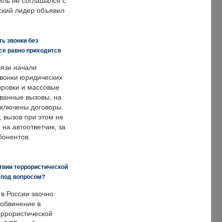
иль не соглашался с
ский лидер объявил
ь звонки без
все равно приходится
язи начали
звонки юридических
ировки и массовые
ванные вызовы, на
аключены договоры.
, вызов при этом не
на автоответчик, за
бонентов.
твии террористической
 под вопросом?
 в России заочно
обвинение в
еррористической