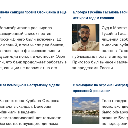
вела санкции против Озон банка и еще
Блогера Гусейна Гасанова заоч
Ф
четырем годам колонии
Великобритания расширила
Суд в Москве
санкционный список против
Гусейна Гаса
России.В него были включены 12
лишения своб
компаний, в том числе ряд банков,
миллион рубл
а также одно физическое лицо и
налогов. Так
д санкции попал, в частности Озон
публиковать посты в интернет
ли, что банк продолжает работать в
Приговор был вынесен заочно
, санкции не повлияют на его
за пределами России.
я за помощью к Бастрыкину в деле
В чемодане на окраине Белград
пропавшей россиянки
На днях жена Курбана Омарова
Тело граждан
попала в скандал. Валерию
несколько дне
обвинили в ведении
было обнаруж
косметологической деятельности
окраине Белг
без соответствующего диплома.
по подозрени