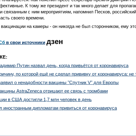
ективные. К тому же президент и так много делает для пропаг
и связанным с ним мероприятиям, напомнил Песков, российски
асть своего времени.
 вакцинации на камеры - он никогда не был сторонником, ему это
дзен
Сб
в свои источники
ЖЕ:
ладимир Путин назвал день, когда привьётся от коронавируса
ричину, по которой ещё не сделал прививку от коронавируса: не 
аявил о ненадобности вакцины "Спутник V" для Европы
акцины AstraZeneca отрицают ее связь с тромбами
ии в США достигли 1,7 млн человек в день
 иностранным дипломатам привиться от коронавируса