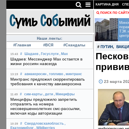
КАРТИНА ДНЯ
СПЕ
ПОИСК ПО САЙТ
Мино
пора
ТЭК и
центр
Наши ленты:
#Главная
#ВСЯ
#Скандалы
#
ПУТИН
,
ВАКЦ
Песков
#
Шадаев
, Госуслуги
, Max
15:43
Шадаев: Мессенджер Max остается в
жизни россиян навсегда
привив
#
авиакеросин
, топливо
, минтранс
13:19
Минтранс предложил скорректировать
23 марта 20
требования к качеству авиакеросина
#
сим-карты
, дети
, Минцифры
11:49
Минцифры предложило запретить
отправлять на номера
несовершеннолетних смс-рассылки,
включая коды авторизации
Стоп-кадр видео
#
Свердловскаяобласть
,
10:39
информацию не 
Екатеринбург
, Wildberries