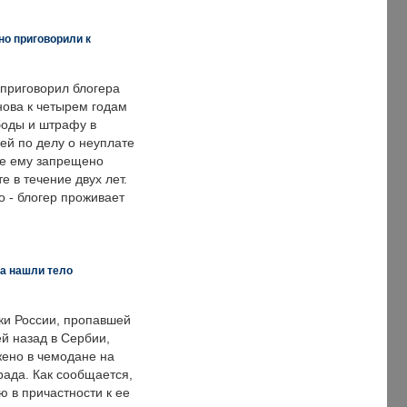
но приговорили к
 приговорил блогера
нова к четырем годам
оды и штрафу в
ей по делу о неуплате
же ему запрещено
е в течение двух лет.
 - блогер проживает
а нашли тело
ки России, пропавшей
й назад в Сербии,
ено в чемодане на
рада. Как сообщается,
ю в причастности к ее