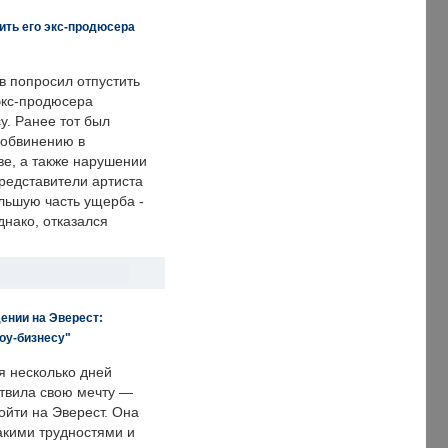
ить его экс-продюсера
в попросил отпустить
экс-продюсера
у. Ранее тот был
 обвинению в
е, а также нарушении
редставители артиста
льшую часть ущерба -
днако, отказался
ении на Эверест:
оу-бизнесу"
я несколько дней
твила свою мечту —
ойти на Эверест. Она
акими трудностями и