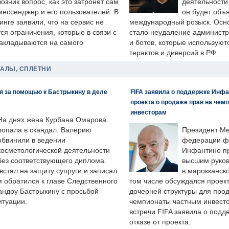
возник вопрос, как это затронет сам
деятельности
мессенджер и его пользователей. В
он будет объ
нге заявили, что на сервис не
международный розыск. Осно
я ограничения, которые в связи с
стало неудаление администр
накладываются на самого
и ботов, которые используют
терактов и диверсий в РФ.
ДАЛЫ, СПЛЕТНИ
я за помощью к Бастрыкину в деле
FIFA заявила о поддержке Инфа
проекта о продаже прав на чем
инвесторам
На днях жена Курбана Омарова
попала в скандал. Валерию
Президент М
обвинили в ведении
федерации фу
косметологической деятельности
Инфантино пр
без соответствующего диплома.
высшим руков
стал на защиту супруги и записал
в марокканско
м обратился к главе Следственного
том числе обсуждался проек
андру Бастрыкину с просьбой
дочерней структуры для про
итуации.
чемпионаты частным инвесто
встречи FIFA заявила о под
отказе от проекта.