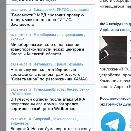
власти сосредо
имеющегося пар
#
Заславский
, ГИТИС
, скандалы
05.08 12:16
"Ведомости": МВД проводит проверку
теперь уже экс-ректора ГИТИСа
ФАС возбудила д
Заславского
Apple из-за непр
#
Минобороны
, спецоперация
,
05.08 10:01
Украина
Минобороны заявило о поражении
транспортно-логистических центров в
Киеве и Киевской области
#
Нетаньяху
, Трамп
, Израиль
05.08 09:55
приложений RuS
Нетаньяху заявил, что Израиль не
соглашался с планом трамповского
устройства, пр
"Совета мира" по разоружению ХАМАС
Компании грозит
нюанс: Apple в 
#
Тульскаяобласть
, беспилотник
05.08 09:38
, Wildberries
Росфинмониторинг
В Тульской области после атаки БПЛА
повреждены два дома и загорелся
экстремиста Дуро
сортировочный центр Wildberries
#
Боярский
, законопроект
,
05.08 09:11
видеоигры
Боярский: Новая Дума вернется к закону