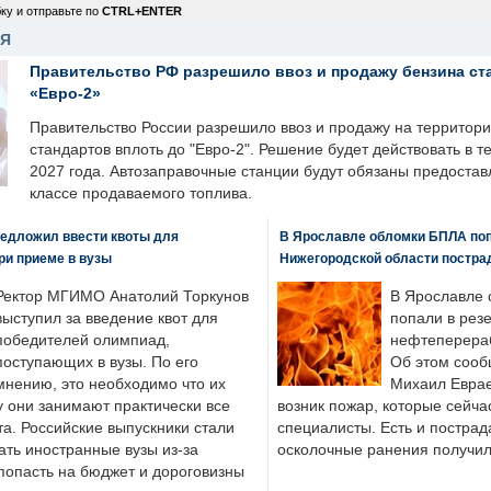
ку и отправьте по
CTRL+ENTER
НЯ
Правительство РФ разрешило ввоз и продажу бензина ст
«Евро-2»
Правительство России разрешило ввоз и продажу на территор
стандартов вплоть до "Евро-2". Решение будет действовать в т
2027 года. Автозаправочные станции будут обязаны предоста
классе продаваемого топлива.
едложил ввести квоты для
В Ярославле обломки БПЛА поп
ри приеме в вузы
Нижегородской области постра
Ректор МГИМО Анатолий Торкунов
В Ярославле 
выступил за введение квот для
попали в рез
победителей олимпиад,
нефтеперера
поступающих в вузы. По его
Об этом сооб
мнению, это необходимо что их
Михаил Еврае
у они занимают практически все
возник пожар, которые сейча
а. Российские выпускники стали
специалисты. Есть и пострад
ать иностранные вузы из-за
осколочные ранения получил
попасть на бюджет и дороговизны