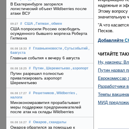
В Екатеринбурге загорелся
надежные и эфф
логистический объект Wildberries после
Этому вопросу 
атаки ВСУ
значительную ч
#
США
, Гилман
, обмен
09:27
"А что касается
США попросили Россию освободить
Песков.
осужденного бывшего морпеха Роберта
Гилмана
Добавляйте
C
#
Главныеновости
, Сутьсобытий
,
06.08 18:33
6августа
ЧИТАЙТЕ ТАК
Главные события к вечеру 6 августа
Ну, наконец: В
#
Путин
, Шереметьево
, аэропорт
06.08 18:25
Путин назвал п
Путин разрешил полностью
Еврокомиссар з
приватизировать аэропорт
Шереметьево
Разработчики в
#
Решетников
, Wildberries
,
06.08 17:27
Темпы вакцинац
налоги
МИД предложил
Минэкономразвития прорабатывает
меры поддержки предпринимателей
после атак на склады Wildberries
#
Омаров
, скандалы
06.08 16:27
Омаров обратился за помощью к