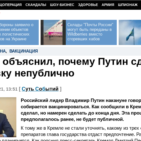
ЦОПЕРАЦИЯ
СКАНДАЛЫ
ШОУ-БИЗНЕС
ЗДОРОВЬЕ
АРМИЯ
ШПИОНАЖ
У
бороны заявило о
Склады "Почты России"
жении объектов
могут быть переданы в
 логистических
Wildberries вместо
ов на Украине
сгоревших хабов
ИНА
,
ВАКЦИНАЦИЯ
 объяснил, почему Путин с
ку непублично
[
С
уть
С
о
б
ытий
]
21, 13:51
Российский лидер Владимир Путин накануне говор
собирается вакцинироваться. Как сообщили в Кремл
сделал, но намерен сделать до конца дня. Эта проц
предполагалось ранее, не будет публичной.
К тому же в Кремле не стали уточнять, какому из трех
препаратов глава государства отдаст предпочтение. Р
планируется. Как пояснил пресс-секретарь Кремля Дмитрий Пес