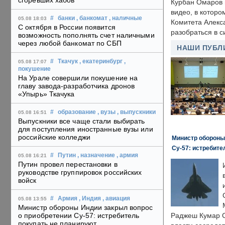
сгоревших хабов
Курбан Омаров в
видео, в которо
#
банки
, банкомат
, наличные
05.08 18:03
Комитета Алекс
С октября в России появится
разобраться в с
возможность пополнять счет наличными
через любой банкомат по СБП
НАШИ ПУБЛ
#
Ткачук
, екатеринбург
,
05.08 17:07
покушение
На Урале совершили покушение на
главу завода-разработчика дронов
«Упырь» Ткачука
#
образование
, вузы
, выпускники
05.08 16:51
Выпускники все чаще стали выбирать
для поступления иностранные вузы или
российские колледжи
Министр обороны
Су-57: истребите
#
Путин
, назначение
, армия
05.08 16:21
Путин провел перестановки в
руководстве группировок российских
войск
#
Армия
, Индия
, авиация
05.08 13:55
Министр обороны Индии закрыл вопрос
о приобретении Су-57: истребитель
Раджеш Кумар С
покупать не планируют