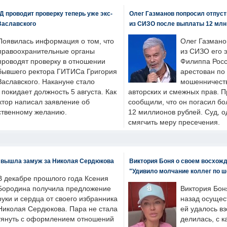
 проводит проверку теперь уже экс-
Олег Газманов попросил отпуст
Заславского
из СИЗО после выплаты 12 млн
Появилась информация о том, что
Олег Газмано
правоохранительные органы
из СИЗО его 
проводят проверку в отношении
Филиппа Росс
бывшего ректора ГИТИСа Григория
арестован по
Заславского. Накануне стало
мошенничеств
н покидает должность 5 августа. Как
авторских и смежных прав. П
ктор написал заявление об
сообщили, что он погасил бо
бственному желанию.
12 миллионов рублей. Суд, о
смягчить меру пресечения.
 вышла замуж за Николая Сердюкова
Виктория Боня о своем восхожд
"Удивило молчание коллег по ш
В декабре прошлого года Ксения
Бородина получила предложение
Виктория Бон
руки и сердца от своего избранника
назад осущес
Николая Сердюкова. Пара не стала
ей удалось вз
тянуть с оформлением отношений
делилась, с к