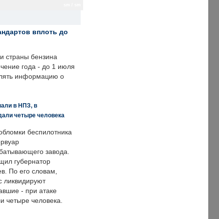
sm / sm
андартов вплоть до
ии страны бензина
ечение года - до 1 июля
влять информацию о
али в НПЗ, в
дали четыре человека
обломки беспилотника
ервуар
батывающего завода.
щил губернатор
в. По его словам,
с ликвидируют
авшие - при атаке
и четыре человека.