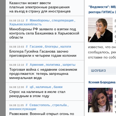
Казахстан может ввести
платные электронные разрешения
"Ведомости": МВД
на въезд в страну для иностранцев
ректора ГИТИСа 
#
Минобороны
, спецоперация
,
04.08 15:12
Харьковскаяобласть
Минобороны РФ заявило о взятии под
контроль села Бакшеевка в Харьковской
области
известно, что о
#
Гасанов
, блогеры
, налоги
04.08 15:03
Блогера Гусейна Гасанова заочно
сообщалось, ре
приговорили к четырем годам колонии
отставке по со
#
Армения
, политика
, запреты
04.08 13:10
Торговая война с недавним союзником
ШОУБИЗ
продолжается: теперь запрещена
минеральная вода
Ксения Бородина
#
цб
, наличные
, банки
04.08 12:00
Спрос на наличные в июле стал
рекордным в этом году
#
Севастополь
, стрельба
,
04.08 11:05
военнослужащие
Развожаев: Военный открыл огонь по