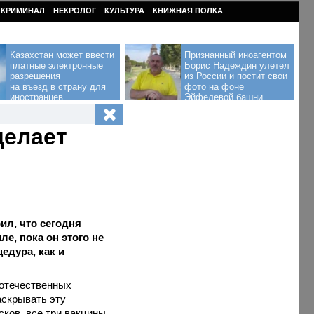
КРИМИНАЛ
НЕКРОЛОГ
КУЛЬТУРА
КНИЖНАЯ ПОЛКА
Казахстан может ввести
Признанный иноагентом
платные электронные
Борис Надеждин улетел
разрешения
из России и постит свои
на въезд в страну для
фото на фоне
иностранцев
Эйфелевой башни
делает
ил, что сегодня
е, пока он этого не
едура, как и
 отечественных
аскрывать эту
ков, все три вакцины