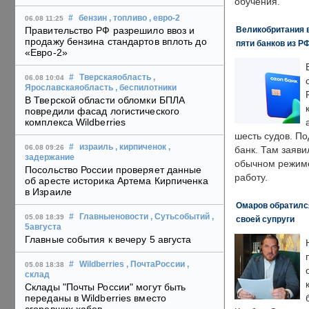
обучения.
#
бензин
, топливо
, евро-2
06.08 11:25
Великобритания в
Правительство РФ разрешило ввоз и
продажу бензина стандартов вплоть до
пяти банков из Р
«Евро-2»
#
Тверскаяобласть
,
06.08 10:04
Ярославскаяобласть
, беспилотники
В Тверской области обломки БПЛА
повредили фасад логистического
комплекса Wildberries
шесть судов. По
#
израиль
, кирпиченок
,
06.08 09:26
банк. Там заяви
задержание
обычном режиме
Посольство России проверяет данные
работу.
об аресте историка Артема Кирпиченка
в Израиле
Омаров обратилс
#
Главныеновости
, Сутьсобытий
,
05.08 18:39
своей супруги
5августа
Главные события к вечеру 5 августа
#
Wildberries
, ПочтаРоссии
,
05.08 18:38
склад
Склады "Почты России" могут быть
переданы в Wildberries вместо