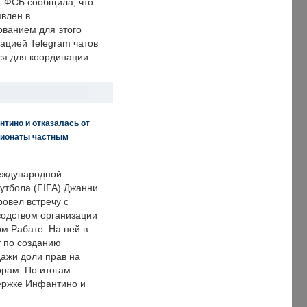
. ФСБ сообщила, что
явлен в
ванием для этого
ацией Telegram чатов
ся для координации
нтино и отказалась от
пионаты частным
еждународной
тбола (FIFA) Джанни
овел встречу с
одством организации
м Рабате. На ней в
т по созданию
дажи доли прав на
рам. По итогам
держке Инфантино и