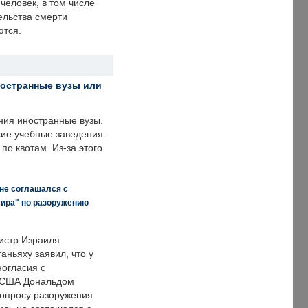
человек, в том числе
ельства смерти
ются.
ностранные вузы или
ния иностранные вузы.
кие учебные заведения.
по квотам. Из-за этого
 не соглашался с
мира" по разоружению
истр Израиля
аньяху заявил, что у
ногласия с
 США Дональдом
опросу разоружения