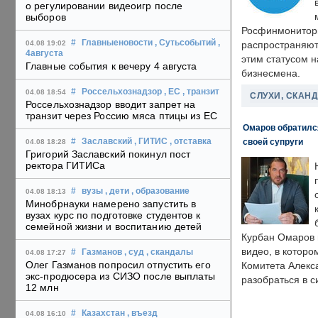
о регулировании видеоигр после
выборов
Росфинмонитори
#
Главныеновости
, Сутьсобытий
,
04.08 19:02
распространяютс
4августа
этим статусом 
Главные события к вечеру 4 августа
бизнесмена.
#
Россельхознадзор
, ЕС
, транзит
04.08 18:54
СЛУХИ, СКАН
Россельхознадзор вводит запрет на
транзит через Россию мяса птицы из ЕС
Омаров обратилс
своей супруги
#
Заславский
, ГИТИС
, отставка
04.08 18:28
Григорий Заславский покинул пост
ректора ГИТИСа
#
вузы
, дети
, образование
04.08 18:13
Минобрнауки намерено запустить в
вузах курс по подготовке студентов к
семейной жизни и воспитанию детей
Курбан Омаров в
видео, в которо
#
Газманов
, суд
, скандалы
04.08 17:27
Олег Газманов попросил отпустить его
Комитета Алекс
экс-продюсера из СИЗО после выплаты
разобраться в с
12 млн
#
Казахстан
, въезд
04.08 16:10