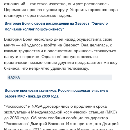
отношений – как стало известно, они уже расписались.
Церемония прошла в узком кругу. Устроить торжество пара
планирует через несколько недель.
Виктория Боня о своем восхождении на Эверест: "Удивило
молчание коллег по шоу-бизнесу"
Виктория Боня несколько дней назад осуществила свою
мечту — ей удалось взойти на Эверест. Она делилась, с
какими трудностями и опасностями пришлось столкнуться
на пути к вершине. Однако её поступок оказался
практически незамеченным другими представителями шоу-
бизнеса, что неприятно удивило телезвезду.
НАУКА
Вопреки прогнозам скептиков, Россия продолжит участие в
работе МКС - пока до 2030 года
"Роскосмос" и NASA договорились о продлении срока
эксплуатации Международной космической станции (МКС)
до 2030 года. Об этом сообщил сообщил гендиректор
"Роскосмоса" Дмитрий Баканов. И это при том, что Дмитрий
Рогозин еще в 2014 году заявлял, что Россия выходит из