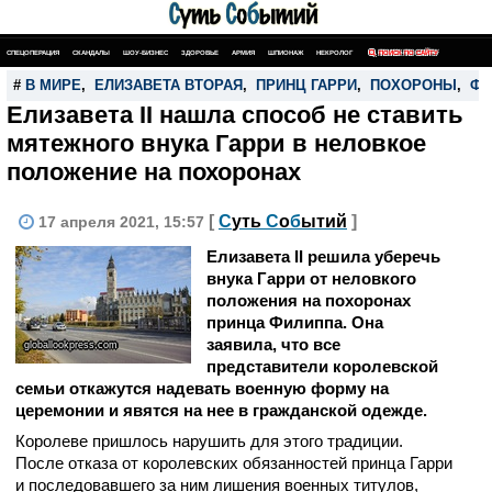
СПЕЦОПЕРАЦИЯ
СКАНДАЛЫ
ШОУ-БИЗНЕС
ЗДОРОВЬЕ
АРМИЯ
ШПИОНАЖ
НЕКРОЛОГ
ПОИСК ПО САЙТУ
#
В МИРЕ
,
ЕЛИЗАВЕТА ВТОРАЯ
,
ПРИНЦ ГАРРИ
,
ПОХОРОНЫ
,
ФИ
Елизавета II нашла способ не ставить
мятежного внука Гарри в неловкое
положение на похоронах
[
С
уть
С
о
б
ытий
]
17 апреля 2021, 15:57
Елизавета II решила уберечь
внука Гарри от неловкого
положения на похоронах
принца Филиппа. Она
заявила, что все
globallookpress.com
представители королевской
семьи откажутся надевать военную форму на
церемонии и явятся на нее в гражданской одежде.
Королеве пришлось нарушить для этого традиции.
После отказа от королевских обязанностей принца Гарри
и последовавшего за ним лишения военных титулов,