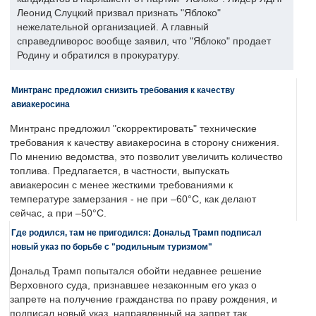
Леонид Слуцкий призвал признать "Яблоко"
нежелательной организацией. А главный
справедливорос вообще заявил, что "Яблоко" продает
Родину и обратился в прокуратуру.
Минтранс предложил снизить требования к качеству
авиакеросина
Минтранс предложил "скорректировать" технические
требования к качеству авиакеросина в сторону снижения.
По мнению ведомства, это позволит увеличить количество
топлива. Предлагается, в частности, выпускать
авиакеросин с менее жесткими требованиями к
температуре замерзания - не при –60°C, как делают
сейчас, а при –50°C.
Где родился, там не пригодился: Дональд Трамп подписал
новый указ по борьбе с "родильным туризмом"
Дональд Трамп попытался обойти недавнее решение
Верховного суда, признавшее незаконным его указ о
запрете на получение гражданства по праву рождения, и
подписал новый указ, направленный на запрет так