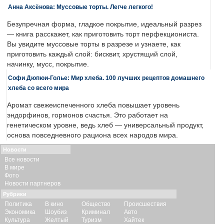
Анна Аксёнова: Муссовые торты. Легче легкого!
Безупречная форма, гладкое покрытие, идеальный разрез
— книга расскажет, как приготовить торт перфекциониста.
Вы увидите муссовые торты в разрезе и узнаете, как
приготовить каждый слой: бисквит, хрустящий слой,
начинку, мусс, покрытие.
Софи Дюпюи-Голье: Мир хлеба. 100 лучших рецептов домашнего
хлеба со всего мира
Аромат свежеиспеченного хлеба повышает уровень
эндорфинов, гормонов счастья. Это работает на
генетическом уровне, ведь хлеб — универсальный продукт,
основа повседневного рациона всех народов мира.
Новости
Все новости
В мире
Фото
Новости партнеров
Рубрики
Политика
В кино
Общество
Происшествия
Экономика
Шоубиз
Криминал
Авто
Культура
Желтый
Туризм
Хайтек