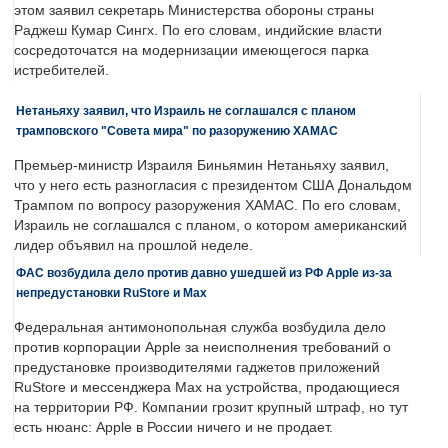
этом заявил секретарь Министерства обороны страны
Раджеш Кумар Сингх. По его словам, индийские власти
сосредоточатся на модернизации имеющегося парка
истребителей.
Нетаньяху заявил, что Израиль не соглашался с планом
трамповского "Совета мира" по разоружению ХАМАС
Премьер-министр Израиля Биньямин Нетаньяху заявил,
что у него есть разногласия с президентом США Дональдом
Трампом по вопросу разоружения ХАМАС. По его словам,
Израиль не соглашался с планом, о котором американский
лидер объявил на прошлой неделе.
ФАС возбудила дело против давно ушедшей из РФ Apple из-за
непредустановки RuStore и Max
Федеральная антимонопольная служба возбудила дело
против корпорации Apple за неисполнения требований о
предустановке производителями гаджетов приложений
RuStore и мессенджера Max на устройства, продающиеся
на территории РФ. Компании грозит крупный штраф, но тут
есть нюанс: Apple в России ничего и не продает.