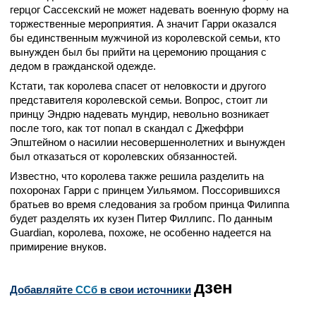
герцог Сассекский не может надевать военную форму на
торжественные мероприятия. А значит Гарри оказался
бы единственным мужчиной из королевской семьи, кто
вынужден был бы прийти на церемонию прощания с
дедом в гражданской одежде.
Кстати, так королева спасет от неловкости и другого
представителя королевской семьи. Вопрос, стоит ли
принцу Эндрю надевать мундир, невольно возникает
после того, как тот попал в скандал с Джеффри
Эпштейном о насилии несовершеннолетних и вынужден
был отказаться от королевских обязанностей.
Известно, что королева также решила разделить на
похоронах Гарри с принцем Уильямом. Поссорившихся
братьев во время следования за гробом принца Филиппа
будет разделять их кузен Питер Филлипс. По данным
Guardian, королева, похоже, не особенно надеется на
примирение внуков.
дзен
Добавляйте
CСб
в свои источники