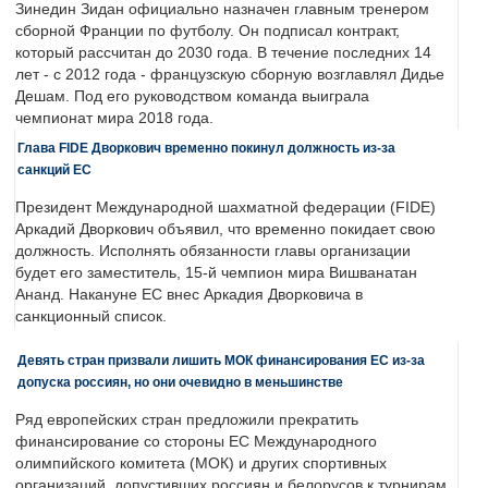
Зинедин Зидан официально назначен главным тренером
сборной Франции по футболу. Он подписал контракт,
который рассчитан до 2030 года. В течение последних 14
лет - с 2012 года - французскую сборную возглавлял Дидье
Дешам. Под его руководством команда выиграла
чемпионат мира 2018 года.
Глава FIDE Дворкович временно покинул должность из-за
санкций ЕС
Президент Международной шахматной федерации (FIDE)
Аркадий Дворкович объявил, что временно покидает свою
должность. Исполнять обязанности главы организации
будет его заместитель, 15-й чемпион мира Вишванатан
Ананд. Накануне ЕС внес Аркадия Дворковича в
санкционный список.
Девять стран призвали лишить МОК финансирования ЕС из-за
допуска россиян, но они очевидно в меньшинстве
Ряд европейских стран предложили прекратить
финансирование со стороны ЕС Международного
олимпийского комитета (МОК) и других спортивных
организаций, допустивших россиян и белорусов к турнирам