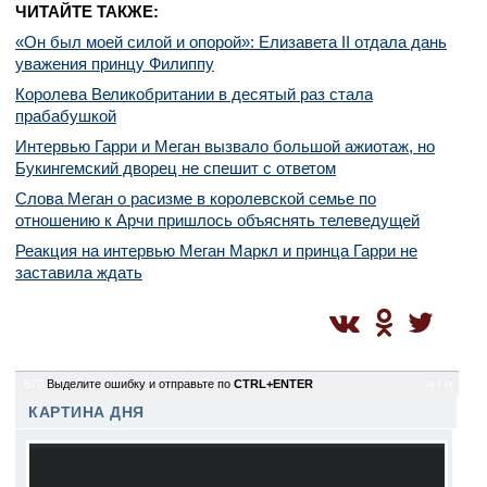
ЧИТАЙТЕ ТАКЖЕ:
«Он был моей силой и опорой»: Елизавета II отдала дань
уважения принцу Филиппу
Королева Великобритании в десятый раз стала
прабабушкой
Интервью Гарри и Меган вызвало большой ажиотаж, но
Букингемский дворец не спешит с ответом
Слова Меган о расизме в королевской семье по
отношению к Арчи пришлось объяснять телеведущей
Реакция на интервью Меган Маркл и принца Гарри не
заставила ждать
670
Выделите ошибку и отправьте по
CTRL+ENTER
is / is
КАРТИНА ДНЯ