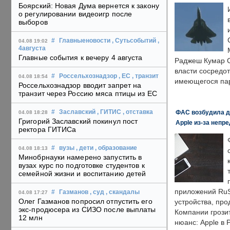
Боярский: Новая Дума вернется к закону
о регулировании видеоигр после
выборов
#
Главныеновости
, Сутьсобытий
,
04.08 19:02
4августа
Главные события к вечеру 4 августа
Раджеш Кумар С
власти сосредо
#
Россельхознадзор
, ЕС
, транзит
04.08 18:54
имеющегося пар
Россельхознадзор вводит запрет на
транзит через Россию мяса птицы из ЕС
ФАС возбудила д
#
Заславский
, ГИТИС
, отставка
04.08 18:28
Григорий Заславский покинул пост
Apple из-за непр
ректора ГИТИСа
#
вузы
, дети
, образование
04.08 18:13
Минобрнауки намерено запустить в
вузах курс по подготовке студентов к
семейной жизни и воспитанию детей
приложений RuS
#
Газманов
, суд
, скандалы
04.08 17:27
Олег Газманов попросил отпустить его
устройства, пр
экс-продюсера из СИЗО после выплаты
Компании грозит
12 млн
нюанс: Apple в 