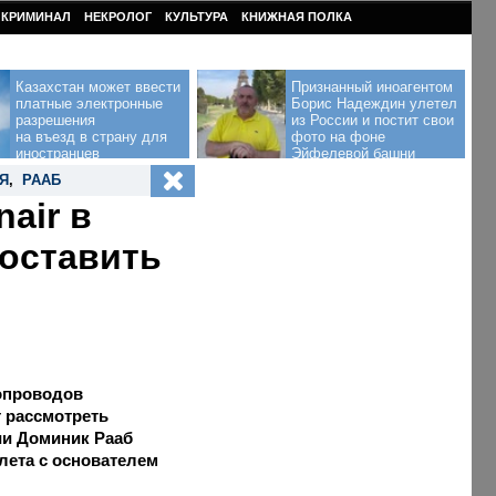
КРИМИНАЛ
НЕКРОЛОГ
КУЛЬТУРА
КНИЖНАЯ ПОЛКА
Казахстан может ввести
Признанный иноагентом
платные электронные
Борис Надеждин улетел
разрешения
из России и постит свои
на въезд в страну для
фото на фоне
иностранцев
Эйфелевой башни
Я
,
РААБ
air в
поставить
опроводов
т рассмотреть
ии Доминик Рааб
лета с основателем