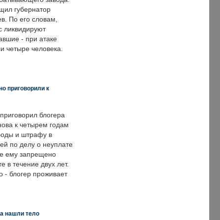
щил губернатор
в. По его словам,
с ликвидируют
авшие - при атаке
и четыре человека.
но приговорили к
 приговорил блогера
нова к четырем годам
оды и штрафу в
ей по делу о неуплате
же ему запрещено
е в течение двух лет.
 - блогер проживает
а нашли тело