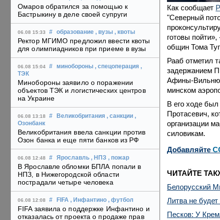
Омаров обратился за помощью к
Как сообщает
Р
Бастрыкину в деле своей супруги
"Северный пото
проконсультиру
#
образование
, вузы
, квоты
06.08 15:33
готовы пойти»,
Ректор МГИМО предложил ввести квоты
общин Тома Туг
для олимпиадников при приеме в вузы
Рааб отметил т
#
минобороны
, спецоперация
,
06.08 15:04
задержанием Пр
ТЭК
Афины-Вильнюс
Минобороны заявило о поражении
минском аэроп
объектов ТЭК и логистических центров
на Украине
В его ходе был
Протасевич, ко
#
Великобритания
, санкции
,
06.08 13:18
организации м
Озонбанк
Великобритания ввела санкции против
силовикам.
Озон банка и еще пяти банков из РФ
Добавляйте
C
#
Ярославль
, НПЗ
, пожар
06.08 12:48
В Ярославле обломки БПЛА попали в
ЧИТАЙТЕ ТАК
НПЗ, в Нижегородской области
пострадали четыре человека
Белорусский М
Литва не будет
#
FIFA
, Инфантино
, футбол
06.08 12:08
FIFA заявила о поддержке Инфантино и
Песков: У Крем
отказалась от проекта о продаже прав