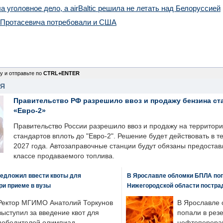
а уголовное дело, а airBaltic решила не летать над Белоруссией
Протасевича потребовали и США
у и отправьте по
CTRL+ENTER
НЯ
Правительство РФ разрешило ввоз и продажу бензина ст
«Евро-2»
Правительство России разрешило ввоз и продажу на территор
стандартов вплоть до "Евро-2". Решение будет действовать в т
2027 года. Автозаправочные станции будут обязаны предоста
классе продаваемого топлива.
едложил ввести квоты для
В Ярославле обломки БПЛА поп
ри приеме в вузы
Нижегородской области постра
Ректор МГИМО Анатолий Торкунов
В Ярославле 
выступил за введение квот для
попали в рез
победителей олимпиад,
нефтеперера