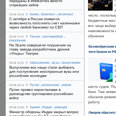
переданы в Wildberries вместо
сгоревших хабов
#
банки
, банкомат
, наличные
05.08 18:03
число, поскольк
С октября в России появится
бюджетные мест
возможность пополнять счет наличными
все чаще выбир
через любой банкомат по СБП
невозможности 
обучения.
#
Ткачук
, екатеринбург
,
05.08 17:07
покушение
На Урале совершили покушение на
Великобритания в
главу завода-разработчика дронов
пяти банков из Р
«Упырь» Ткачука
#
образование
, вузы
, выпускники
05.08 16:51
Выпускники все чаще стали выбирать
для поступления иностранные вузы или
российские колледжи
#
Путин
, назначение
, армия
05.08 16:21
шесть судов. По
Путин провел перестановки в
банк. Там заяви
руководстве группировок российских
обычном режиме
войск
работу.
#
Армия
, Индия
, авиация
05.08 13:55
Министр обороны Индии закрыл вопрос
Омаров обратилс