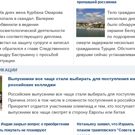
пропавшей россиянки
На днях жена Курбана Омарова
Тело граждан
попала в скандал. Валерию
несколько дне
обвинили в ведении
было обнаруж
косметологической деятельности
окраине Белг
без соответствующего диплома.
по подозрени
стал на защиту супруги и записал
смерти задержали несколько 
м обратился к главе Следственного
гражданина Турции. Обстоят
андру Бастрыкину с просьбой
девушки сейчас устанавлива
итуации.
ИКАЦИИ
Выпускники все чаще стали выбирать для поступления и
российские колледжи
Российские выпускники все чаще стали выбирать для поступле
Причина этого в том числе в сложности поступления в российс
Приоритет отдается участникам олимпиад и тем, кто поступает 
выпускники все чаще смотрят в сторону Европы или Китая.
 Индии закрыл вопрос о приобретении
Нетаньяху заявил, что Израиль
ль покупать не планируют
планом трамповского "Совета 