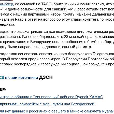
амблер
, со ссылкой на ТАСС, британский чиновник заявил, что
к" и другие возможности для санкций. «Мы рассмотрим этот воп
емся с нашими партнерами, чтобы понять, на какие дальнейшие
 - заявил Рааб в ответ на вопрос об этом главы комитета по ин
ендхата.
акже, что рассматриваются все возможные дипломатические реа
отасевича. Ранее сообщалось, что 23 мая лайнер авиакомпани
 приземлился в Белоруссии после сообщения о бомбе на борту
орту были направлены на дополнительный досмотр.
 задержан основатель оппозиционного белорусского Telegram-ка
торый оказался среди пассажиров. В Белоруссии Протасевич об
ассовых беспорядков и «возбуждении социальной вражды» к пре
дзен
Сб
в свои источники
ЖЕ:
интранс обвинил в "минировании" лайнера Ryanair ХАМАС
 принимать авиарейсы с маршрутом над Белоруссией
ля нет данных о россиянах с севшего в Минске самолета Ryanai