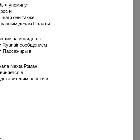
 был упомянут
рос и
 шаги они также
остранным делам Палаты
кции на инцидент с
и Ryanair сообщением
. Пассажиры в
нала Nexta Роман
виняется в
дставителям власти и
r