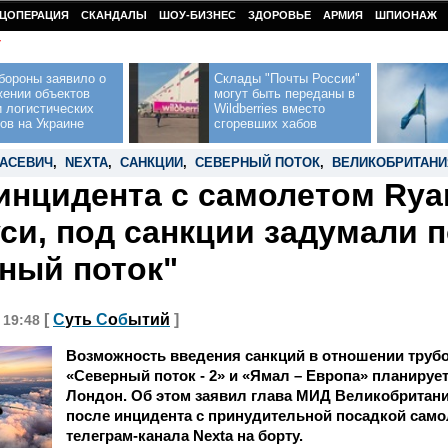
ЦОПЕРАЦИЯ
СКАНДАЛЫ
ШОУ-БИЗНЕС
ЗДОРОВЬЕ
АРМИЯ
ШПИОНАЖ
У
бороны заявило о
Склады "Почты России"
жении объектов
могут быть переданы в
 логистических
Wildberries вместо
ов на Украине
сгоревших хабов
АСЕВИЧ
,
NEXTA
,
САНКЦИИ
,
СЕВЕРНЫЙ ПОТОК
,
ВЕЛИКОБРИТАНИ
инцидента с самолетом Ryan
си, под санкции задумали 
ный поток"
[
С
уть
С
о
б
ытий
]
, 19:48
Возможность введения санкций в отношении труб
«Северный поток - 2» и «Ямал – Европа» планируе
Лондон. Об этом заявил глава МИД Великобритан
после инцидента с принудительной посадкой само
телеграм-канала Nexta на борту.