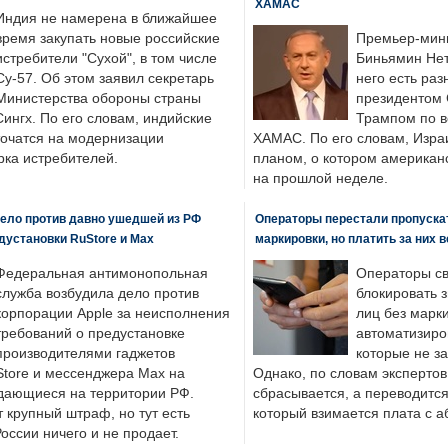
ХАМАС
Индия не намерена в ближайшее
время закупать новые российские
Премьер-мин
истребители "Сухой", в том числе
Биньямин Нет
Су-57. Об этом заявил секретарь
него есть раз
Министерства обороны страны
президентом
ингх. По его словам, индийские
Трампом по в
точатся на модернизации
ХАМАС. По его словам, Изра
ка истребителей.
планом, о котором американ
на прошлой неделе.
ело против давно ушедшей из РФ
Операторы перестали пропускат
едустановки RuStore и Max
маркировки, но платить за них 
Федеральная антимонопольная
Операторы св
служба возбудила дело против
блокировать 
корпорации Apple за неисполнения
лиц без марк
требований о предустановке
автоматизиро
производителями гаджетов
которые не з
tore и мессенджера Max на
Однако, по словам экспертов
одающиеся на территории РФ.
сбрасывается, а переводится 
 крупный штраф, но тут есть
который взимается плата с а
России ничего и не продает.