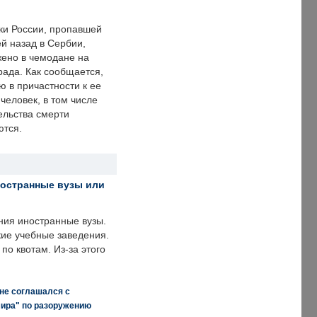
ки России, пропавшей
й назад в Сербии,
ено в чемодане на
рада. Как сообщается,
ю в причастности к ее
человек, в том числе
ельства смерти
ются.
ностранные вузы или
ния иностранные вузы.
кие учебные заведения.
по квотам. Из-за этого
 не соглашался с
мира" по разоружению