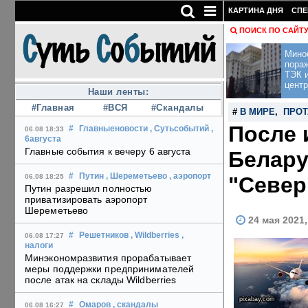
КАРТИНА ДНЯ
СПЕ
ПОИСК ПО САЙТ
Мино
пора
ТЭК и
центр
Наши ленты:
#Главная
#ВСЯ
#Скандалы
#
В МИРЕ
,
ПРОТ
После 
#
Главныеновости
, Сутьсобытий
,
06.08 18:33
6августа
Главные события к вечеру 6 августа
Белару
#
Путин
, Шереметьево
, аэропорт
"Север
06.08 18:25
Путин разрешил полностью
приватизировать аэропорт
Шереметьево
24 мая 2021
#
Решетников
, Wildberries
,
06.08 17:27
налоги
Минэкономразвития прорабатывает
меры поддержки предпринимателей
после атак на склады Wildberries
pixabay.com
#
Омаров
, скандалы
06.08 16:27