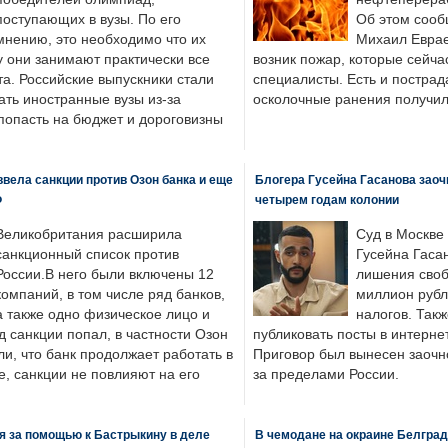
поступающих в вузы. По его
Об этом сооб
мнению, это необходимо что их
Михаил Еврае
у они занимают практически все
возник пожар, которые сейча
а. Российские выпускники стали
специалисты. Есть и пострад
ать иностранные вузы из-за
осколочные ранения получил
попасть на бюджет и дороговизны
вела санкции против Озон банка и еще
Блогера Гусейна Гасанова заоч
Ф
четырем годам колонии
Великобритания расширила
Суд в Москве
санкционный список против
Гусейна Гаса
России.В него были включены 12
лишения своб
компаний, в том числе ряд банков,
миллион рубл
а также одно физическое лицо и
налогов. Так
д санкции попал, в частности Озон
публиковать посты в интернет
ли, что банк продолжает работать в
Приговор был вынесен заочно
, санкции не повлияют на его
за пределами России.
я за помощью к Бастрыкину в деле
В чемодане на окраине Белград