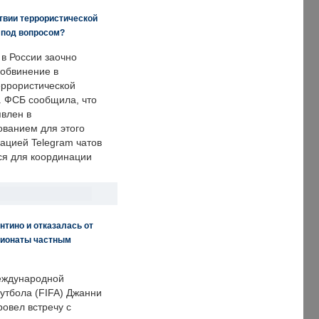
твии террористической
 под вопросом?
 в России заочно
обвинение в
еррористической
. ФСБ сообщила, что
явлен в
ванием для этого
ацией Telegram чатов
ся для координации
нтино и отказалась от
пионаты частным
еждународной
тбола (FIFA) Джанни
овел встречу с