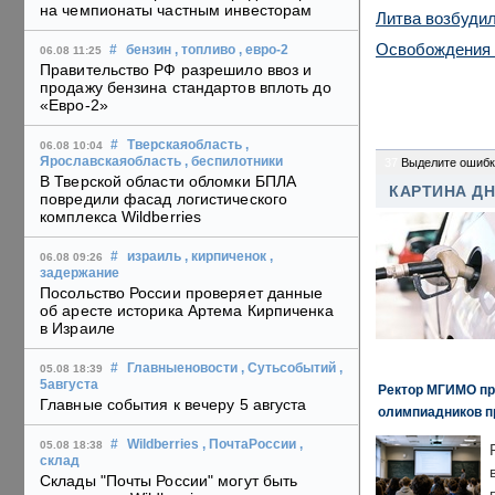
на чемпионаты частным инвесторам
Литва возбудил
Освобождения 
#
бензин
, топливо
, евро-2
06.08 11:25
Правительство РФ разрешило ввоз и
продажу бензина стандартов вплоть до
«Евро-2»
#
Тверскаяобласть
,
06.08 10:04
Ярославскаяобласть
, беспилотники
37
Выделите ошибк
В Тверской области обломки БПЛА
КАРТИНА Д
повредили фасад логистического
комплекса Wildberries
#
израиль
, кирпиченок
,
06.08 09:26
задержание
Посольство России проверяет данные
об аресте историка Артема Кирпиченка
в Израиле
#
Главныеновости
, Сутьсобытий
,
05.08 18:39
5августа
Ректор МГИМО пр
Главные события к вечеру 5 августа
олимпиадников п
#
Wildberries
, ПочтаРоссии
,
05.08 18:38
склад
Склады "Почты России" могут быть