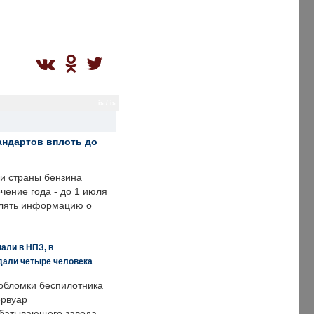
is / is
андартов вплоть до
ии страны бензина
ечение года - до 1 июля
влять информацию о
али в НПЗ, в
дали четыре человека
обломки беспилотника
ервуар
батывающего завода.