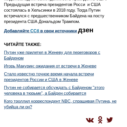
Предыдущая встреча президентов Росси и США
состоялась в Хельсинки в 2018 году. Тогда Путин
встречался с предшественником Байдена на посту
президента США Дональдом Трампом.
дзен
Добавляйте
CСб
в свои источники
ЧИТАЙТЕ ТАКЖЕ:
Путин уже прилетел в Женеву для переговоров с
Байденом
Игорь Макурин: ожидания от встречи в Женеве
Стало известно точное время начала встречи
президентов России и США в Женеве
Путин не собирается обсуждать с Байденом "этого
человека в тюрьме", а Байден собирается
Кого троллил корреспондент NBC, спрашивая Путина, не
убийца ли он?