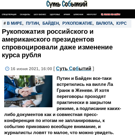
СПЕЦОПЕРАЦИЯ
СКАНДАЛЫ
ШОУ-БИЗНЕС
ЗДОРОВЬЕ
АРМИЯ
ШПИОНАЖ
НЕКРОЛОГ
ПОИСК ПО САЙТУ
#
В МИРЕ
,
ПУТИН
,
БАЙДЕН
,
РУКОПОЖАТИЕ
,
ВАЛЮТА
,
КУРС
Рукопожатия российского и
американского президентов
спровоцировали даже изменение
курса рубля
[
С
уть
С
о
б
ытий
]
16 июня 2021, 16:00
Путин и Байден все-таки
встретились на вилле Ла
Гранж в Женеве. И хотя
переговоры проходят
практически в закрытом
pixabay.com
режиме, а подписание каких-
либо документов как и совместная пресс-
конференция по итогам не запланированы, к
событию приковано всеобщее внимание, и
журналисты ловят то малое, что можно увидеть.