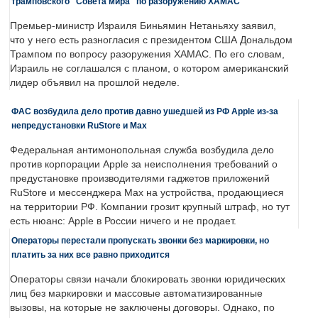
трамповского "Совета мира" по разоружению ХАМАС
Премьер-министр Израиля Биньямин Нетаньяху заявил,
что у него есть разногласия с президентом США Дональдом
Трампом по вопросу разоружения ХАМАС. По его словам,
Израиль не соглашался с планом, о котором американский
лидер объявил на прошлой неделе.
ФАС возбудила дело против давно ушедшей из РФ Apple из-за
непредустановки RuStore и Max
Федеральная антимонопольная служба возбудила дело
против корпорации Apple за неисполнения требований о
предустановке производителями гаджетов приложений
RuStore и мессенджера Max на устройства, продающиеся
на территории РФ. Компании грозит крупный штраф, но тут
есть нюанс: Apple в России ничего и не продает.
Операторы перестали пропускать звонки без маркировки, но
платить за них все равно приходится
Операторы связи начали блокировать звонки юридических
лиц без маркировки и массовые автоматизированные
вызовы, на которые не заключены договоры. Однако, по