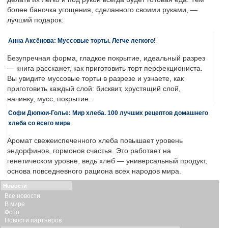
более баночка угощения, сделанного своими руками, —
лучший подарок.
Анна Аксёнова: Муссовые торты. Легче легкого!
Безупречная форма, гладкое покрытие, идеальный разрез
— книга расскажет, как приготовить торт перфекциониста.
Вы увидите муссовые торты в разрезе и узнаете, как
приготовить каждый слой: бисквит, хрустящий слой,
начинку, мусс, покрытие.
Софи Дюпюи-Голье: Мир хлеба. 100 лучших рецептов домашнего
хлеба со всего мира
Аромат свежеиспеченного хлеба повышает уровень
эндорфинов, гормонов счастья. Это работает на
генетическом уровне, ведь хлеб — универсальный продукт,
основа повседневного рациона всех народов мира.
Новости
Все новости
В мире
Фото
Новости партнеров