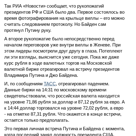
Так РИА «Новости» сообщает, что рукопожатий
президентов РФ и США было два. Первое состоялось во
время фотографирования на крыльце виллы – его можно
считать следованием протоколу. Но Байден сам
протянул Путину руку.
А второе рукопожатие было непосредственно перед
началом переговоров уже внутри виллы в Женеве. При
этом лидеры посмотрели друг другу в глаза. Потеплеют
ли эти взгляды, выяснится уже сегодня. Пока же даже
курс рубля в ходе валютных торгов на Московской
валютной бирже отреагировал на встречу президентов
Владимира Путина и Джо Байдена.
И, по сообщениям
ТАСС
, отреагировал падением.
Данные биржи на 14:31 по московскому времени
свидетельствовали, что российская валюта находится
на уровне 71,86 рубля за доллар и 87,12 рубля за евро. А
к 14:44 доллар торговался на уровне 72,02 рубля, а евро
- на отметке 87,31 рубля. Что окажется в конце встречи,
остается только предполагать.
Это первая личная встреча Путина и Байдена с момента,
когда последний занял должность президента США.