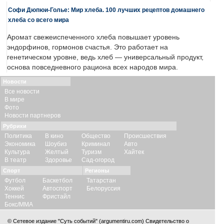
Софи Дюпюи-Голье: Мир хлеба. 100 лучших рецептов домашнего
хлеба со всего мира
Аромат свежеиспеченного хлеба повышает уровень
эндорфинов, гормонов счастья. Это работает на
генетическом уровне, ведь хлеб — универсальный продукт,
основа повседневного рациона всех народов мира.
Новости
Все новости
В мире
Фото
Новости партнеров
Рубрики
Политика
В кино
Общество
Происшествия
Экономика
Шоубиз
Криминал
Авто
Культура
Желтый
Туризм
Хайтек
В театр
Здоровье
Сад-огород
Спорт
Регионы
Футбол
Баскетбол
Татарстан
Хоккей
Автоспорт
Белоруссия
Теннис
Фристайл
Бокс/ММА
© Сетевое издание "Суть событий" (argumentiru.com) Свидетельство о