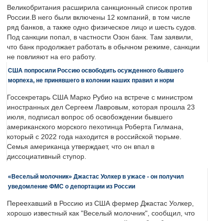
Великобритания расширила санкционный список против
России.В него были включены 12 компаний, в том числе
ряд банков, а также одно физическое лицо и шесть судов.
Под санкции попал, в частности Озон банк. Там заявили,
что банк продолжает работать в обычном режиме, санкции
не повлияют на его работу.
США попросили Россию освободить осужденного бывшего
морпеха, не принявшего в колонии наших правил и норм
Госсекретарь США Марко Рубио на встрече с министром
иностранных дел Сергеем Лавровым, которая прошла 23
июля, подписал вопрос об освобождении бывшего
американского морского пехотинца Роберта Гилмана,
который с 2022 года находится в российской тюрьме.
Семья американца утверждает, что он впал в
диссоциативный ступор.
«Веселый молочник» Джастас Уолкер в ужасе - он получил
уведомление ФМС о депортации из России
Переехавший в Россию из США фермер Джастас Уолкер,
хорошо известный как "Веселый молочник", сообщил, что