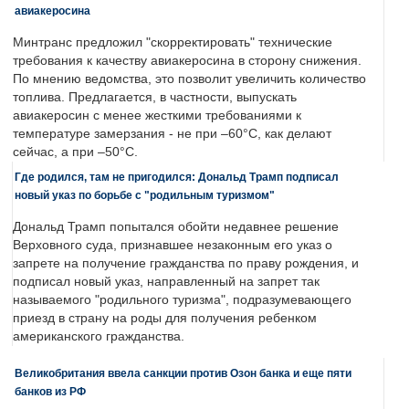
авиакеросина
Минтранс предложил "скорректировать" технические
требования к качеству авиакеросина в сторону снижения.
По мнению ведомства, это позволит увеличить количество
топлива. Предлагается, в частности, выпускать
авиакеросин с менее жесткими требованиями к
температуре замерзания - не при –60°C, как делают
сейчас, а при –50°C.
Где родился, там не пригодился: Дональд Трамп подписал
новый указ по борьбе с "родильным туризмом"
Дональд Трамп попытался обойти недавнее решение
Верховного суда, признавшее незаконным его указ о
запрете на получение гражданства по праву рождения, и
подписал новый указ, направленный на запрет так
называемого "родильного туризма", подразумевающего
приезд в страну на роды для получения ребенком
американского гражданства.
Великобритания ввела санкции против Озон банка и еще пяти
банков из РФ