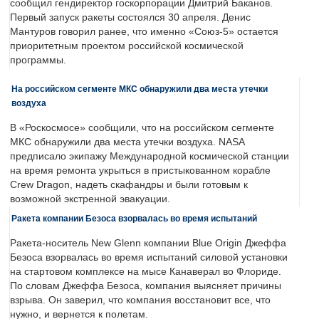
сообщил гендиректор госкорпорации Дмитрий Баканов.
Первый запуск ракеты состоялся 30 апреля. Денис
Мантуров говорил ранее, что именно «Союз-5» остается
приоритетным проектом российской космической
программы.
На российском сегменте МКС обнаружили два места утечки
воздуха
В «Роскосмосе» сообщили, что на российском сегменте
МКС обнаружили два места утечки воздуха. NASA
предписало экипажу Международной космической станции
на время ремонта укрыться в пристыкованном корабле
Crew Dragon, надеть скафандры и были готовым к
возможной экстренной эвакуации.
Ракета компании Безоса взорвалась во время испытаний
Ракета-носитель New Glenn компании Blue Origin Джеффа
Безоса взорвалась во время испытаний силовой установки
на стартовом комплексе на мысе Канаверал во Флориде.
По словам Джеффа Безоса, компания выясняет причины
взрыва. Он заверил, что компания восстановит все, что
нужно, и вернется к полетам.