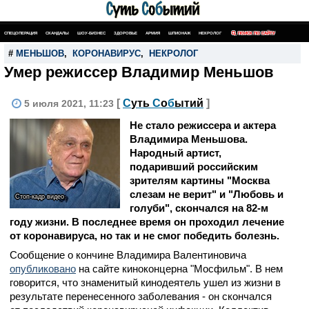
СПЕЦОПЕРАЦИЯ
СКАНДАЛЫ
ШОУ-БИЗНЕС
ЗДОРОВЬЕ
АРМИЯ
ШПИОНАЖ
НЕКРОЛОГ
ПОИСК ПО САЙТУ
#
МЕНЬШОВ
,
КОРОНАВИРУС
,
НЕКРОЛОГ
Умер режиссер Владимир Меньшов
[
С
уть
С
о
б
ытий
]
5 июля 2021, 11:23
Не стало режиссера и актера
Владимира Меньшова.
Народный артист,
подаривший российским
зрителям картины "Москва
слезам не верит" и "Любовь и
Стоп-кадр видео
голуби", скончался на 82-м
году жизни. В последнее время он проходил лечение
от коронавируса, но так и не смог победить болезнь.
Сообщение о кончине Владимира Валентиновича
опубликовано
на сайте киноконцерна "Мосфильм". В нем
говорится, что знаменитый кинодеятель ушел из жизни в
результате перенесенного заболевания - он скончался