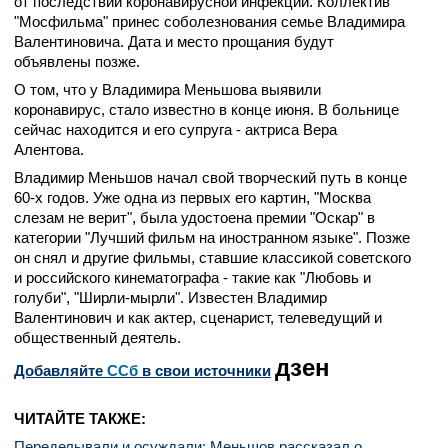
от последствий коронавирусной инфекции. Коллектив
"Мосфильма" принес соболезнования семье Владимира
Валентиновича. Дата и место прощания будут
объявлены позже.
О том, что у Владимира Меньшова выявили
коронавирус, стало известно в конце июня. В больнице
сейчас находится и его супруга - актриса Вера
Алентова.
Владимир Меньшов начал свой творческий путь в конце
60-х годов. Уже одна из первых его картин, "Москва
слезам не верит", была удостоена премии "Оскар" в
категории "Лучший фильм на иностранном языке". Позже
он снял и другие фильмы, ставшие классикой советского
и российского кинематографа - такие как "Любовь и
голуби", "Ширли-мырли". Известен Владимир
Валентинович и как актер, сценарист, телеведущий и
общественный деятель.
дзен
Добавляйте
CСб
в свои источники
ЧИТАЙТЕ ТАКЖЕ:
Переделывали и осуждали: Меньшов рассказал о