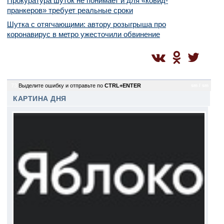
Прокуратура шуток не понимает и для «ковид-
пранкеров» требует реальные сроки
Шутка с отягчающими: автору розыгрыша про
коронавирус в метро ужесточили обвинение
73
Выделите ошибку и отправьте по
CTRL+ENTER
sm / sm
КАРТИНА ДНЯ