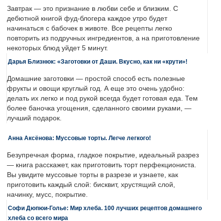
Завтрак — это признание в любви себе и близким. С
дебютной книгой фуд-блогера каждое утро будет
начинаться с бабочек в животе. Все рецепты легко
повторить из подручных ингредиентов, а на приготовление
некоторых блюд уйдет 5 минут.
Дарья Близнюк: «Заготовки от Даши. Вкусно, как ни «крути»!
Домашние заготовки — простой способ есть полезные
фрукты и овощи круглый год. А еще это очень удобно:
делать их легко и под рукой всегда будет готовая еда. Тем
более баночка угощения, сделанного своими руками, —
лучший подарок.
Анна Аксёнова: Муссовые торты. Легче легкого!
Безупречная форма, гладкое покрытие, идеальный разрез
— книга расскажет, как приготовить торт перфекциониста.
Вы увидите муссовые торты в разрезе и узнаете, как
приготовить каждый слой: бисквит, хрустящий слой,
начинку, мусс, покрытие.
Софи Дюпюи-Голье: Мир хлеба. 100 лучших рецептов домашнего
хлеба со всего мира