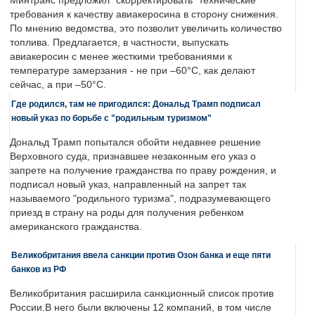
Минтранс предложил "скорректировать" технические
требования к качеству авиакеросина в сторону снижения.
По мнению ведомства, это позволит увеличить количество
топлива. Предлагается, в частности, выпускать
авиакеросин с менее жесткими требованиями к
температуре замерзания - не при –60°C, как делают
сейчас, а при –50°C.
Где родился, там не пригодился: Дональд Трамп подписал
новый указ по борьбе с "родильным туризмом"
Дональд Трамп попытался обойти недавнее решение
Верховного суда, признавшее незаконным его указ о
запрете на получение гражданства по праву рождения, и
подписал новый указ, направленный на запрет так
называемого "родильного туризма", подразумевающего
приезд в страну на роды для получения ребенком
американского гражданства.
Великобритания ввела санкции против Озон банка и еще пяти
банков из РФ
Великобритания расширила санкционный список против
России.В него были включены 12 компаний, в том числе