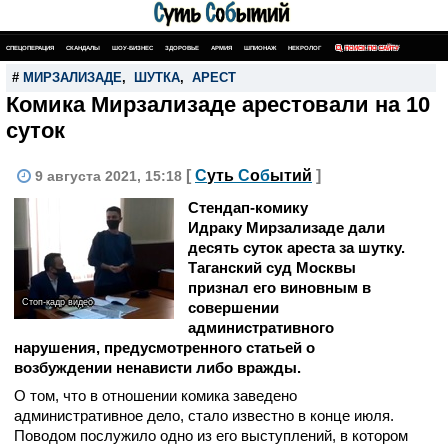
СПЕЦОПЕРАЦИЯ
СКАНДАЛЫ
ШОУ-БИЗНЕС
ЗДОРОВЬЕ
АРМИЯ
ШПИОНАЖ
НЕКРОЛОГ
ПОИСК ПО САЙТУ
#
МИРЗАЛИЗАДЕ
,
ШУТКА
,
АРЕСТ
Комика Мирзализаде арестовали на 10
суток
[
С
уть
С
о
б
ытий
]
9 августа 2021, 15:18
Стендап-комику
Идраку Мирзализаде дали
десять суток ареста за шутку.
Таганский суд Москвы
признал его виновным в
Стоп-кадр видео
совершении
административного
нарушения, предусмотренного статьей о
возбуждении ненависти либо вражды.
О том, что в отношении комика заведено
административное дело, стало известно в конце июля.
Поводом послужило одно из его выступлений, в котором