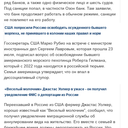
ряд банков, а также одно физическое лицо и шесть судов.
Под санкции попал, в частности Озон банк. Там заявили,
что банк продолжает работать в обычном режиме, санкции
не повлияют на его работу.
США попросили Россию освободить осужденного бывшего
морпеха, не принявшего в колонии наших правил и норм
Госсекретарь США Марко Рубио на встрече с министром
иностранных дел Сергеем Лавровым, которая прошла 23
июля, подписал вопрос об освобождении бывшего
американского морского пехотинца Роберта Гилмана,
который с 2022 года находится в российской тюрьме.
Семья американца утверждает, что он впал в
диссоциативный ступор.
«Веселый молочник» Джастас Уолкер в ужасе - он получил
уведомление ФМС о депортации из России
Переехавший в Россию из США фермер Джастас Уолкер,
хорошо известный как "Веселый молочник", сообщил, что
получил уведомление миграционной службы об
аннулировании вида на жительство. Его вместе с семьей в
ближайшее время должны депортировать из России. Что