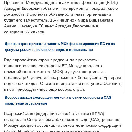
Президент Международной шахматной федерации (FIDE)
Аркадий Дворкович объявил, что временно покидает свою
должность. Исполнять обязанности главы организации
будет его заместитель, 15-й чемпион мира Вишванатан
Ананд. Накануне ЕС внес Аркадия Дворковича в
санкционный список.
Девять стран призвали лишить МОК финансирования ЕС из-за
допуска россиян, но они очевидно в меньшинстве
Ряд европейских стран предложили прекратить
финансирование со стороны ЕС Международного
олимпийского комитета (МОК) и других спортивных
организаций, допустивших россиян и белорусов к турнирам
под своей эгидой. С такой инициативой выступила Эстония,
к ней присоединились еще восемь стран.
Всероссийская федерация легкой атлетики оспорила в CAS
продление отстранения
Всероссийская федерация легкой атлетики (ВФЛА)
оспорила в Спортивном арбитражном суде (CAS) решение
Международной ассоциации легкоатлетических федераций
(World Athletics) о продлении запрета на участие