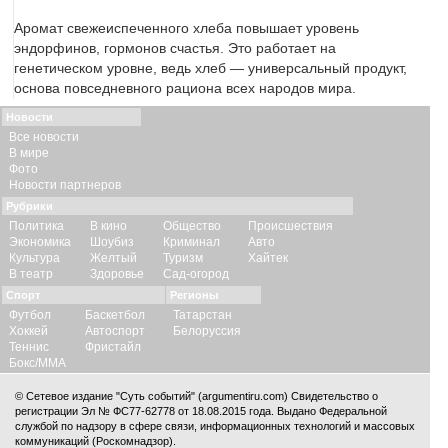
Аромат свежеиспеченного хлеба повышает уровень
эндорфинов, гормонов счастья. Это работает на
генетическом уровне, ведь хлеб — универсальный продукт,
основа повседневного рациона всех народов мира.
Новости
Все новости
В мире
Фото
Новости партнеров
Рубрики
Политика
В кино
Общество
Происшествия
Экономика
Шоубиз
Криминал
Авто
Культура
Желтый
Туризм
Хайтек
В театр
Здоровье
Сад-огород
Спорт
Регионы
Футбол
Баскетбол
Татарстан
Хоккей
Автоспорт
Белоруссия
Теннис
Фристайл
Бокс/ММА
© Сетевое издание "Суть событий" (argumentiru.com) Свидетельство о
регистрации Эл № ФС77-62778 от 18.08.2015 года. Выдано Федеральной
службой по надзору в сфере связи, информационных технологий и массовых
коммуникаций (Роскомнадзор).