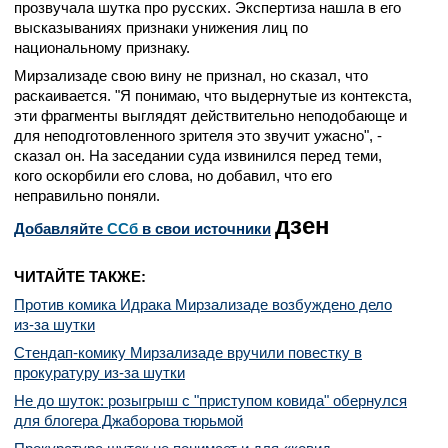
прозвучала шутка про русских. Экспертиза нашла в его
высказываниях признаки унижения лиц по
национальному признаку.
Мирзализаде свою вину не признал, но сказал, что
раскаивается. "Я понимаю, что выдернутые из контекста,
эти фрагменты выглядят действительно неподобающе и
для неподготовленного зрителя это звучит ужасно", -
сказал он. На заседании суда извинился перед теми,
кого оскорбили его слова, но добавил, что его
неправильно поняли.
дзен
Добавляйте
CСб
в свои источники
ЧИТАЙТЕ ТАКЖЕ:
Против комика Идрака Мирзализаде возбуждено дело
из-за шутки
Стендап-комику Мирзализаде вручили повестку в
прокуратуру из-за шутки
Не до шуток: розыгрыш с "приступом ковида" обернулся
для блогера Джаборова тюрьмой