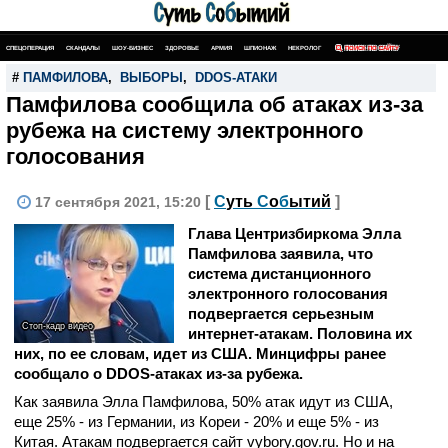
СПЕЦОПЕРАЦИЯ
СКАНДАЛЫ
ШОУ-БИЗНЕС
ЗДОРОВЬЕ
АРМИЯ
ШПИОНАЖ
НЕКРОЛОГ
ПОИСК ПО САЙТУ
#
ПАМФИЛОВА
,
ВЫБОРЫ
,
DDOS-АТАКИ
Памфилова сообщила об атаках из-за
рубежа на систему электронного
голосования
[
С
уть
С
о
б
ытий
]
17 сентября 2021, 15:20
Глава Центризбиркома Элла
Памфилова заявила, что
система дистанционного
электронного голосования
подвергается серьезным
Стоп-кадр видео
интернет-атакам. Половина их
них, по ее словам, идет из США. Минцифры ранее
сообщало о DDOS-атаках из-за рубежа.
Как заявила Элла Памфилова, 50% атак идут из США,
еще 25% - из Германии, из Кореи - 20% и еще 5% - из
Китая. Атакам подвергается сайт vybory.gov.ru. Но и на