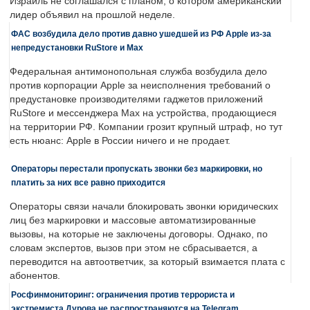
Израиль не соглашался с планом, о котором американский
лидер объявил на прошлой неделе.
ФАС возбудила дело против давно ушедшей из РФ Apple из-за
непредустановки RuStore и Max
Федеральная антимонопольная служба возбудила дело
против корпорации Apple за неисполнения требований о
предустановке производителями гаджетов приложений
RuStore и мессенджера Max на устройства, продающиеся
на территории РФ. Компании грозит крупный штраф, но тут
есть нюанс: Apple в России ничего и не продает.
Операторы перестали пропускать звонки без маркировки, но
платить за них все равно приходится
Операторы связи начали блокировать звонки юридических
лиц без маркировки и массовые автоматизированные
вызовы, на которые не заключены договоры. Однако, по
словам экспертов, вызов при этом не сбрасывается, а
переводится на автоответчик, за который взимается плата с
абонентов.
Росфинмониторинг: ограничения против террориста и
экстремиста Дурова не распространяются на Telegram