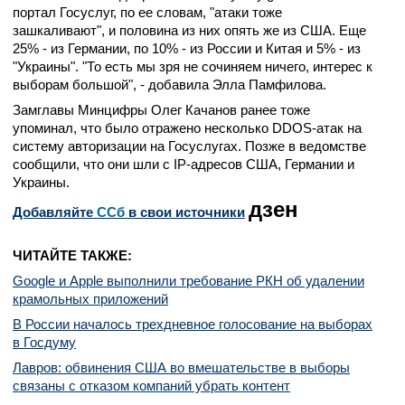
портал Госуслуг, по ее словам, "атаки тоже
зашкаливают", и половина из них опять же из США. Еще
25% - из Германии, по 10% - из России и Китая и 5% - из
"Украины". "То есть мы зря не сочиняем ничего, интерес к
выборам большой", - добавила Элла Памфилова.
Замглавы Минцифры Олег Качанов ранее тоже
упоминал, что было отражено несколько DDOS-атак на
систему авторизации на Госуслугах. Позже в ведомстве
сообщили, что они шли с IP-адресов США, Германии и
Украины.
дзен
Добавляйте
CСб
в свои источники
ЧИТАЙТЕ ТАКЖЕ:
Google и Apple выполнили требование РКН об удалении
крамольных приложений
В России началось трехдневное голосование на выборах
в Госдуму
Лавров: обвинения США во вмешательстве в выборы
связаны с отказом компаний убрать контент