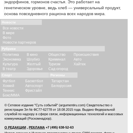
эндорфинов, гормонов счастья. Это работает на
генетическом уровне, ведь хлеб — универсальный продукт,
основа повседневного рациона всех народов мира.
Новости
Все новости
В мире
Фото
Новости партнеров
Рубрики
Политика
В кино
Общество
Происшествия
Экономика
Шоубиз
Криминал
Авто
Культура
Желтый
Туризм
Хайтек
В театр
Здоровье
Сад-огород
Спорт
Регионы
Футбол
Баскетбол
Татарстан
Хоккей
Автоспорт
Белоруссия
Теннис
Фристайл
Бокс/ММА
© Сетевое издание "Суть событий" (argumentiru.com) Свидетельство о
регистрации Эл № ФС77-62778 от 18.08.2015 года. Выдано Федеральной
службой по надзору в сфере связи, информационных технологий и массовых
коммуникаций (Роскомнадзор).
О РЕДАКЦИИ
,
РЕКЛАМА
+7 (495) 638-52-63