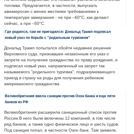
топлива. Предлагается, в частности, выпускать
авиакеросин с менее жесткими требованиями к
температуре замерзания - не при –60°C, как делают
сейчас, а при –50°C.
Где родился, там не пригодился: Дональд Трамп подписал
новый указ по борьбе с "родильным туризмом"
Дональд Трамп попытался обойти недавнее решение
Верховного суда, признавшее незаконным его указ о
запрете на получение гражданства по праву рождения, и
подписал новый указ, направленный на запрет так
называемого "родильного туризма", подразумевающего
приезд в страну на роды для получения ребенком
американского гражданства.
Великобритания ввела санкции против Озон банка и еще пяти
банков из РФ
Великобритания расширила санкционный список против
России.В него были включены 12 компаний, в том числе
ряд банков, а также одно физическое лицо и шесть судов.
Под санкции попал, в частности Озон банк. Там заявили,