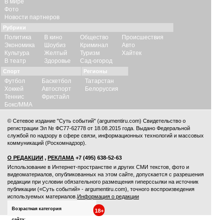
В мире
Фото
Новости партнеров
Рубрики
Политика
В кино
Общество
Происшествия
Экономика
Шоубиз
Криминал
Авто
Культура
Желтый
Туризм
Хайтек
В театр
Здоровье
Сад-огород
Спорт
Регионы
Футбол
Баскетбол
Татарстан
Хоккей
Автоспорт
Белоруссия
Теннис
Фристайл
Бокс/ММА
© Сетевое издание "Суть событий" (argumentiru.com) Свидетельство о
регистрации Эл № ФС77-62778 от 18.08.2015 года. Выдано Федеральной
службой по надзору в сфере связи, информационных технологий и массовых
коммуникаций (Роскомнадзор).
О РЕДАКЦИИ
,
РЕКЛАМА
+7 (495) 638-52-63
Использование в Интернет-пространстве и других СМИ текстов, фото и
видеоматериалов, опубликованных на этом сайте, допускается с
разрешения
редакции
при условии обязательного размещения гиперссылки на источник
публикации («Суть событий» - argumentiru.com), точного воспроизведения
используемых материалов.
Информация о редакции
Возрастная категория
18+
сайта: