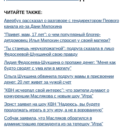
ЧИТАЙТЕ ТАКЖЕ:
Авербух рассказал о разговоре с гендиректором Первого
канала из-за Дани Милохина
"Привет, мам, 17 лет": о чем популярный блогер-
детдомовец Илья Милохин спросил у своей матери?
"Ты станешь нерукопожатной": подруга сказала в лицо
Федосеевой-Шукшиной свою правду
Лидия Федосеева-Шукшина о пропаже денег: "Меня как
будто сводят с ума или в могилу"
Ольга Шукшина обвинила подругу мамы в присвоении
денег: 20 лет живет за чужой счет
"КВН исчерпал свой интерес": что зрители думают о
конкуренции Маслякова с новым шоу "Игра"
Эрнст заявил на шоу КВН "Надеюсь, вы будете
продолжать играть в эту игру, а не в ворованную"
Собчак заявила, что Масляков обратился в
администрацию президента из-за телешоу "Игра"