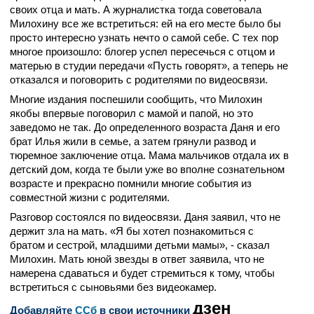
своих отца и мать. А журналистка тогда советовала
Милохину все же встретиться: ей на его месте было бы
просто интересно узнать нечто о самой себе. С тех пор
многое произошло: блогер успел пересечься с отцом и
матерью в студии передачи «Пусть говорят», а теперь не
отказался и поговорить с родителями по видеосвязи.
Многие издания поспешили сообщить, что Милохин
якобы впервые поговорил с мамой и папой, но это
заведомо не так. До определенного возраста Даня и его
брат Илья жили в семье, а затем грянули развод и
тюремное заключение отца. Мама мальчиков отдала их в
детский дом, когда те были уже во вполне сознательном
возрасте и прекрасно помнили многие события из
совместной жизни с родителями.
Разговор состоялся по видеосвязи. Даня заявил, что не
держит зла на мать. «Я бы хотел познакомиться с
братом и сестрой, младшими детьми мамы», - сказал
Милохин. Мать юной звезды в ответ заявила, что не
намерена сдаваться и будет стремиться к тому, чтобы
встретиться с сыновьями без видеокамер.
дзен
Добавляйте
CСб
в свои источники