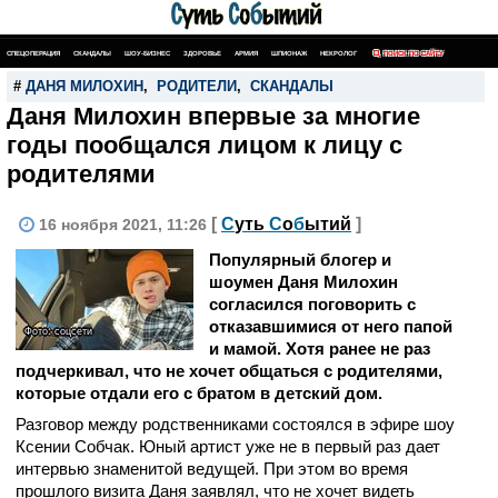
СПЕЦОПЕРАЦИЯ
СКАНДАЛЫ
ШОУ-БИЗНЕС
ЗДОРОВЬЕ
АРМИЯ
ШПИОНАЖ
НЕКРОЛОГ
ПОИСК ПО САЙТУ
#
ДАНЯ МИЛОХИН
,
РОДИТЕЛИ
,
СКАНДАЛЫ
Даня Милохин впервые за многие
годы пообщался лицом к лицу с
родителями
[
С
уть
С
о
б
ытий
]
16 ноября 2021, 11:26
Популярный блогер и
шоумен Даня Милохин
согласился поговорить с
отказавшимися от него папой
Фото: соцсети
и мамой. Хотя ранее не раз
подчеркивал, что не хочет общаться с родителями,
которые отдали его с братом в детский дом.
Разговор между родственниками состоялся в эфире шоу
Ксении Собчак. Юный артист уже не в первый раз дает
интервью знаменитой ведущей. При этом во время
прошлого визита Даня заявлял, что не хочет видеть