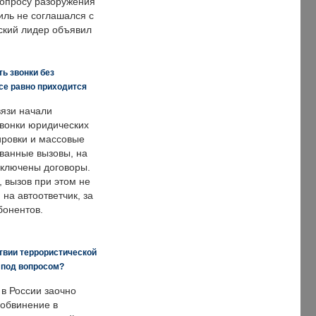
опросу разоружения
иль не соглашался с
ский лидер объявил
ь звонки без
все равно приходится
язи начали
звонки юридических
ировки и массовые
ванные вызовы, на
аключены договоры.
, вызов при этом не
на автоответчик, за
бонентов.
твии террористической
 под вопросом?
 в России заочно
обвинение в