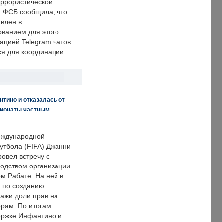
еррористической
. ФСБ сообщила, что
явлен в
ванием для этого
ацией Telegram чатов
ся для координации
нтино и отказалась от
пионаты частным
еждународной
тбола (FIFA) Джанни
овел встречу с
одством организации
м Рабате. На ней в
т по созданию
дажи доли прав на
рам. По итогам
держке Инфантино и