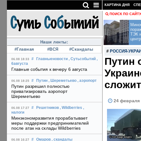
КАРТИНА ДНЯ
СПЕ
ПОИСК ПО САЙТ
Мино
пора
ТЭК и
центр
Наши ленты:
#Главная
#ВСЯ
#Скандалы
#
РОССИЯ-УКРА
Путин 
#
Главныеновости
, Сутьсобытий
,
06.08 18:33
6августа
Главные события к вечеру 6 августа
Украин
#
Путин
, Шереметьево
, аэропорт
сложит
06.08 18:25
Путин разрешил полностью
приватизировать аэропорт
Шереметьево
24 февраля 
#
Решетников
, Wildberries
,
06.08 17:27
налоги
Минэкономразвития прорабатывает
меры поддержки предпринимателей
после атак на склады Wildberries
Стоп-кадр видео
#
Омаров
, скандалы
06.08 16:27