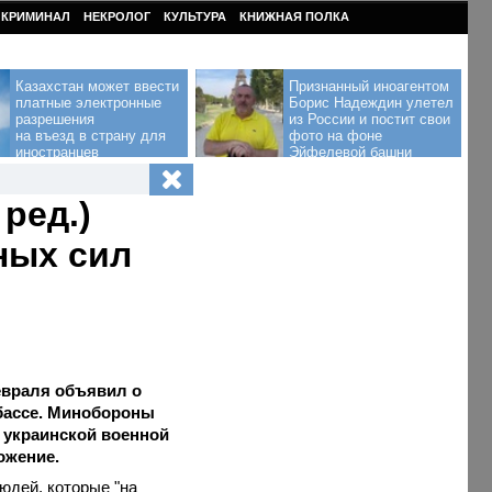
КРИМИНАЛ
НЕКРОЛОГ
КУЛЬТУРА
КНИЖНАЯ ПОЛКА
Казахстан может ввести
Признанный иноагентом
платные электронные
Борис Надеждин улетел
разрешения
из России и постит свои
на въезд в страну для
фото на фоне
иностранцев
Эйфелевой башни
 ред.)
ных сил
евраля объявил о
бассе. Минобороны
 украинской военной
ожение.
юдей, которые "на