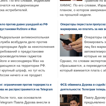
ингх. По его словам, индийские
Трампом по в
точатся на модернизации
ХАМАС. По его словам, Изра
ка истребителей.
планом, о котором американ
на прошлой неделе.
ело против давно ушедшей из РФ
Операторы перестали пропускат
едустановки RuStore и Max
маркировки, но платить за них 
Федеральная антимонопольная
Операторы св
служба возбудила дело против
блокировать 
корпорации Apple за неисполнения
лиц без марк
требований о предустановке
автоматизиро
производителями гаджетов
которые не з
tore и мессенджера Max на
Однако, по словам экспертов
одающиеся на территории РФ.
сбрасывается, а переводится 
 крупный штраф, но тут есть
который взимается плата с а
России ничего и не продает.
: ограничения против террориста и
ФСБ обвинила Дурова в содейс
ва не распространяются на Telegram
деятельности: Телеграм теперь
После того, как основателя
Павлу Дурову
Telegram Павла Дурова внесли в
предъявлено 