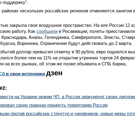
 поддержку".
 районах нескольких российских регионов отменяются занятия 
тью закрыла свое воздушное пространство. На юге России 12 а
свою работу. Как
сообщили
в Росавиации, полеты приостанавл
, Краснодара, Анапы, Геленджика, Симферополя, Элисты, Ставр
 Курска, Воронежа. Ограничения будут действовать до 2 марта.
обытий доллар превысил отметку в 90 рубля, евро поднялся вы
ился более чем на 11% на открытии утренних торгов 24 февра
ги на всех рынках, об этом же позже объявила и СПБ биржа.
дзен
Сб
в свои источники
ЖЕ:
ести на Украине режим ЧП, а Россия эвакуирует своих диплом
ризвал своих граждан покинуть территорию России
ции против российских структур и чиновников, новые меры гото