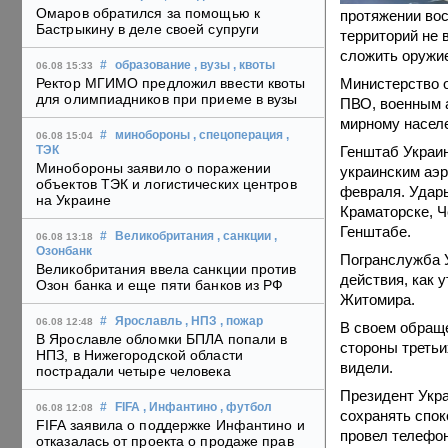
Омаров обратился за помощью к
протяжении вос
Бастрыкину в деле своей супруги
территорий не 
сложить оружие
#
образование
, вузы
, квоты
06.08 15:33
Министерство о
Ректор МГИМО предложил ввести квоты
для олимпиадников при приеме в вузы
ПВО, военным а
мирному населе
#
минобороны
, спецоперация
,
06.08 15:04
Генштаб Украин
ТЭК
Минобороны заявило о поражении
украинским аэр
объектов ТЭК и логистических центров
февраля. Удары
на Украине
Краматорске, Ч
Генштабе.
#
Великобритания
, санкции
,
06.08 13:18
Озонбанк
Погранслужба
Великобритания ввела санкции против
действия, как 
Озон банка и еще пяти банков из РФ
Житомира.
#
Ярославль
, НПЗ
, пожар
06.08 12:48
В своем обраще
В Ярославле обломки БПЛА попали в
стороны третьи
НПЗ, в Нижегородской области
видели.
пострадали четыре человека
Президент Укра
#
FIFA
, Инфантино
, футбол
06.08 12:08
сохранять спок
FIFA заявила о поддержке Инфантино и
провел телефон
отказалась от проекта о продаже прав