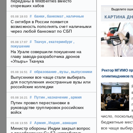
переданы в Wildberries вместо
сгоревших хабов
3210
Выделите оши
#
банки
, банкомат
, наличные
КАРТИНА Д
05.08 18:03
С октября в России появится
возможность пополнять счет наличными
через любой банкомат по СБП
#
Ткачук
, екатеринбург
,
05.08 17:07
покушение
На Урале совершили покушение на
главу завода-разработчика дронов
«Упырь» Ткачука
Ректор МГИМО пр
#
образование
, вузы
, выпускники
05.08 16:51
олимпиадников п
Выпускники все чаще стали выбирать
для поступления иностранные вузы или
российские колледжи
#
Путин
, назначение
, армия
05.08 16:21
Путин провел перестановки в
руководстве группировок российских
войск
число, поскольк
бюджетные мест
#
Армия
, Индия
, авиация
05.08 13:55
все чаще выбир
Министр обороны Индии закрыл вопрос