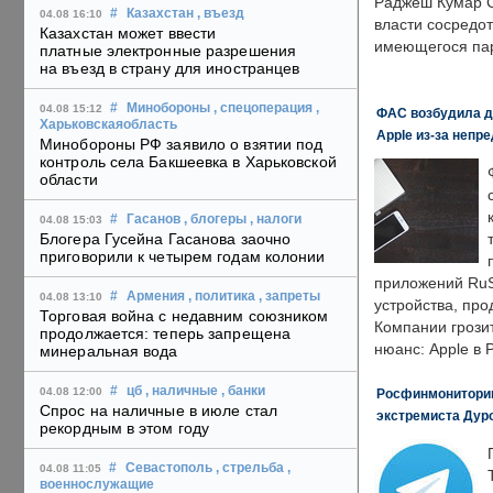
Раджеш Кумар С
#
Казахстан
, въезд
04.08 16:10
власти сосредо
Казахстан может ввести
имеющегося пар
платные электронные разрешения
на въезд в страну для иностранцев
#
Минобороны
, спецоперация
,
04.08 15:12
ФАС возбудила д
Харьковскаяобласть
Apple из-за непр
Минобороны РФ заявило о взятии под
контроль села Бакшеевка в Харьковской
области
#
Гасанов
, блогеры
, налоги
04.08 15:03
Блогера Гусейна Гасанова заочно
приговорили к четырем годам колонии
приложений RuS
#
Армения
, политика
, запреты
04.08 13:10
устройства, пр
Торговая война с недавним союзником
Компании грозит
продолжается: теперь запрещена
нюанс: Apple в 
минеральная вода
#
цб
, наличные
, банки
04.08 12:00
Росфинмониторинг
Спрос на наличные в июле стал
экстремиста Дуро
рекордным в этом году
#
Севастополь
, стрельба
,
04.08 11:05
военнослужащие