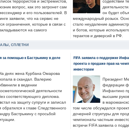
список террористов и экстремистов,
содействии т
возник вопрос, как это затронет сам
деятельности
мессенджер и его пользователей. В
он будет объ
нге заявили, что на сервис не
международный розыск. Осно
я ограничения, которые в связи с
стало неудаление администр
накладываются на самого
и ботов, которые используют
терактов и диверсий в РФ.
ДАЛЫ, СПЛЕТНИ
я за помощью к Бастрыкину в деле
FIFA заявила о поддержке Инфа
проекта о продаже прав на чем
инвесторам
На днях жена Курбана Омарова
попала в скандал. Валерию
Президент М
обвинили в ведении
федерации фу
косметологической деятельности
Инфантино пр
без соответствующего диплома.
высшим руков
стал на защиту супруги и записал
в марокканско
м обратился к главе Следственного
том числе обсуждался проек
андру Бастрыкину с просьбой
дочерней структуры для про
итуации.
чемпионаты частным инвесто
встречи FIFA заявила о под