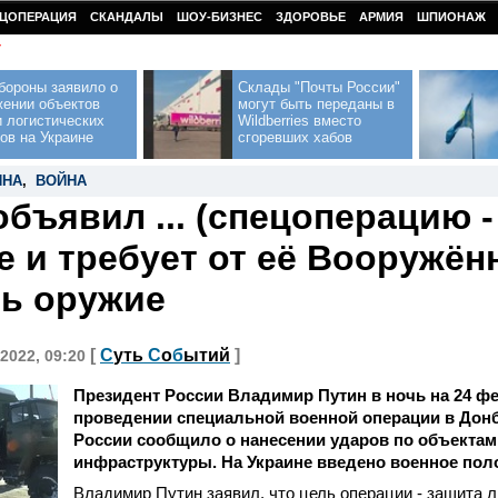
ЦОПЕРАЦИЯ
СКАНДАЛЫ
ШОУ-БИЗНЕС
ЗДОРОВЬЕ
АРМИЯ
ШПИОНАЖ
У
бороны заявило о
Склады "Почты России"
жении объектов
могут быть переданы в
 логистических
Wildberries вместо
ов на Украине
сгоревших хабов
ИНА
,
ВОЙНА
объявил ... (спецоперацию -
е и требует от её Вооружён
ь оружие
[
С
уть
С
о
б
ытий
]
2022, 09:20
Президент России Владимир Путин в ночь на 24 ф
проведении специальной военной операции в Дон
России сообщило о нанесении ударов по объектам
инфраструктуры. На Украине введено военное пол
Владимир Путин заявил, что цель операции - защита л