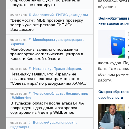
о приобретении Су-57: истребитель
невозможности 
покупать не планируют
обучения.
#
Заславский
, ГИТИС
, скандалы
05.08 12:16
Великобритания в
"Ведомости": МВД проводит проверку
пяти банков из Р
теперь уже экс-ректора ГИТИСа
Заславского
#
Минобороны
, спецоперация
,
05.08 10:01
Украина
Минобороны заявило о поражении
транспортно-логистических центров в
Киеве и Киевской области
шесть судов. По
банк. Там заяви
#
Нетаньяху
, Трамп
, Израиль
05.08 09:55
Нетаньяху заявил, что Израиль не
обычном режиме
соглашался с планом трамповского
работу.
"Совета мира" по разоружению ХАМАС
Омаров обратилс
#
Тульскаяобласть
, беспилотник
05.08 09:38
своей супруги
, Wildberries
В Тульской области после атаки БПЛА
повреждены два дома и загорелся
сортировочный центр Wildberries
#
Боярский
, законопроект
,
05.08 09:11
видеоигры