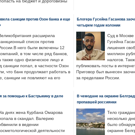
попасть на бюджет и дороговизны
вела санкции против Озон банка и еще
Блогера Гусейна Гасанова заоч
Ф
четырем годам колонии
Великобритания расширила
Суд в Москве
санкционный список против
Гусейна Гаса
России.В него были включены 12
лишения своб
компаний, в том числе ряд банков,
миллион рубл
а также одно физическое лицо и
налогов. Так
д санкции попал, в частности Озон
публиковать посты в интернет
ли, что банк продолжает работать в
Приговор был вынесен заочно
, санкции не повлияют на его
за пределами России.
я за помощью к Бастрыкину в деле
В чемодане на окраине Белград
пропавшей россиянки
На днях жена Курбана Омарова
Тело граждан
попала в скандал. Валерию
несколько дне
обвинили в ведении
было обнаруж
косметологической деятельности
окраине Белг