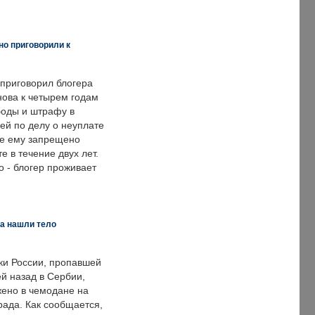
но приговорили к
 приговорил блогера
нова к четырем годам
оды и штрафу в
ей по делу о неуплате
же ему запрещено
е в течение двух лет.
 - блогер проживает
а нашли тело
ки России, пропавшей
й назад в Сербии,
ено в чемодане на
рада. Как сообщается,