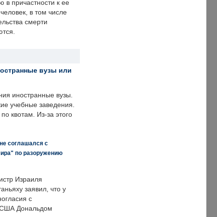
ю в причастности к ее
человек, в том числе
ельства смерти
ются.
ностранные вузы или
ния иностранные вузы.
кие учебные заведения.
по квотам. Из-за этого
 не соглашался с
мира" по разоружению
истр Израиля
аньяху заявил, что у
ногласия с
 США Дональдом