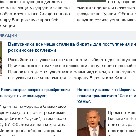
без соответствующего диплома.
по подозрени
стал на защиту супруги и записал
смерти задержали несколько 
м обратился к главе Следственного
гражданина Турции. Обстоят
андру Бастрыкину с просьбой
девушки сейчас устанавлива
итуации.
ИКАЦИИ
Выпускники все чаще стали выбирать для поступления и
российские колледжи
Российские выпускники все чаще стали выбирать для поступле
Причина этого в том числе в сложности поступления в российс
Приоритет отдается участникам олимпиад и тем, кто поступает 
выпускники все чаще смотрят в сторону Европы или Китая.
 Индии закрыл вопрос о приобретении
Нетаньяху заявил, что Израиль
ль покупать не планируют
планом трамповского "Совета 
ХАМАС
Индия не намерена в ближайшее
время закупать новые российские
Премьер-мин
истребители "Сухой", в том числе
Биньямин Нет
Су-57. Об этом заявил секретарь
него есть раз
Министерства обороны страны
президентом