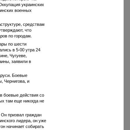
 Оккупация украинских
аинских военных
структуре, средствам
утверждают, что
ров по городам.
ары по шести
чались в 5-00 утра 24
ине, Чугуеве,
аины, заявили в
аруси. Боевые
, Чернигова, и
в боевые действия со
ых там еще никогда не
 Он призвал граждан
инского лидера, он уже
он начинает собирать