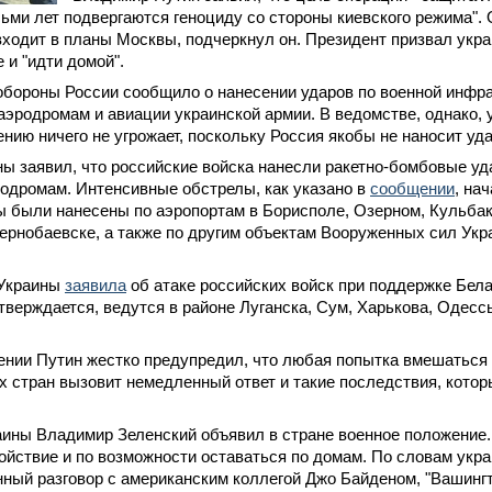
ьми лет подвергаются геноциду со стороны киевского режима".
входит в планы Москвы, подчеркнул он. Президент призвал укр
 и "идти домой".
бороны России сообщило о нанесении ударов по военной инфра
эродромам и авиации украинской армии. В ведомстве, однако, 
нию ничего не угрожает, поскольку Россия якобы не наносит уда
ы заявил, что российские войска нанесли ракетно-бомбовые уд
одромам. Интенсивные обстрелы, как указано в
сообщении
, на
 были нанесены по аэропортам в Борисполе, Озерном, Кульбак
ернобаевске, а также по другим объектам Вооруженных сил Укр
 Украины
заявила
об атаке российских войск при поддержке Бел
утверждается, ведутся в районе Луганска, Сум, Харькова, Одессы
нии Путин жестко предупредил, что любая попытка вмешаться 
х стран вызовит немедленный ответ и такие последствия, котор
ины Владимир Зеленский объявил в стране военное положение.
ойствие и по возможности оставаться по домам. По словам укра
ный разговор с американским коллегой Джо Байденом, "Вашингт