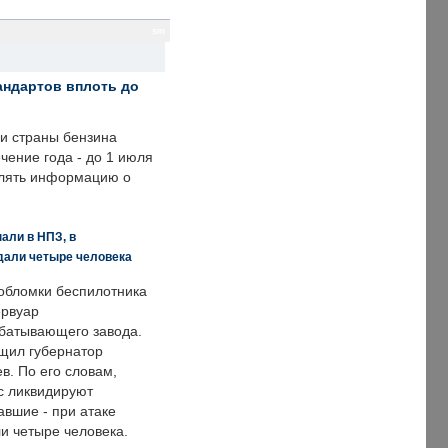
sm
андартов вплоть до
ии страны бензина
ечение года - до 1 июля
влять информацию о
али в НПЗ, в
дали четыре человека
обломки беспилотника
ервуар
батывающего завода.
щил губернатор
в. По его словам,
с ликвидируют
авшие - при атаке
и четыре человека.