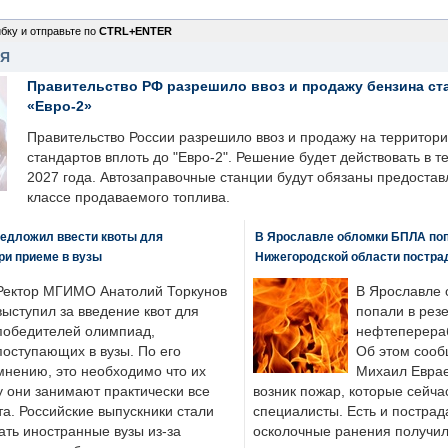
бку и отправьте по
CTRL+ENTER
НЯ
Правительство РФ разрешило ввоз и продажу бензина ст
«Евро-2»
Правительство России разрешило ввоз и продажу на территор
стандартов вплоть до "Евро-2". Решение будет действовать в т
2027 года. Автозаправочные станции будут обязаны предоста
классе продаваемого топлива.
едложил ввести квоты для
В Ярославле обломки БПЛА поп
ри приеме в вузы
Нижегородской области постра
Ректор МГИМО Анатолий Торкунов
В Ярославле 
выступил за введение квот для
попали в рез
победителей олимпиад,
нефтеперера
поступающих в вузы. По его
Об этом сооб
мнению, это необходимо что их
Михаил Еврае
у они занимают практически все
возник пожар, которые сейча
а. Российские выпускники стали
специалисты. Есть и пострад
ать иностранные вузы из-за
осколочные ранения получил