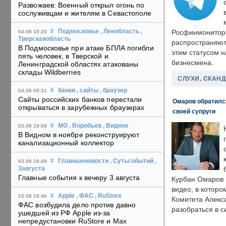
Развожаев: Военный открыл огонь по
сослуживцам и жителям в Севастополе
#
Подмосковье
, Ленобласть
,
Росфинмонитори
04.08 10:20
Тверскаяобласть
распространяютс
В Подмосковье при атаке БПЛА погибли
этим статусом 
пять человек, в Тверской и
бизнесмена.
Ленинградской областях атакованы
склады Wildberries
СЛУХИ, СКАН
#
банки
, сайты
, браузер
04.08 09:31
Сайты российских банков перестали
Омаров обратилс
открываться в зарубежных браузерах
своей супруги
#
МО
, Воробьев
, Видное
03.08 19:08
В Видном в ноябре реконструируют
канализационный коллектор
#
Главныеновости
, Сутьсобытий
,
03.08 18:49
3августа
Главные события к вечеру 3 августа
Курбан Омаров в
видео, в которо
#
Apple
, ФАС
, RuStore
03.08 18:46
Комитета Алекс
ФАС возбудила дело против давно
разобраться в с
ушедшей из РФ Apple из-за
непредустановки RuStore и Max