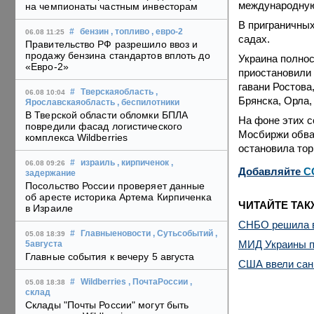
международную
на чемпионаты частным инвесторам
В приграничных
#
бензин
, топливо
, евро-2
06.08 11:25
садах.
Правительство РФ разрешило ввоз и
продажу бензина стандартов вплоть до
Украина полнос
«Евро-2»
приостановили 
гавани Ростова
#
Тверскаяобласть
,
06.08 10:04
Брянска, Орла,
Ярославскаяобласть
, беспилотники
В Тверской области обломки БПЛА
На фоне этих с
повредили фасад логистического
Мосбиржи обвал
комплекса Wildberries
остановила тор
#
израиль
, кирпиченок
,
06.08 09:26
Добавляйте
C
задержание
Посольство России проверяет данные
об аресте историка Артема Кирпиченка
ЧИТАЙТЕ ТАК
в Израиле
СНБО решила вв
#
Главныеновости
, Сутьсобытий
,
05.08 18:39
МИД Украины п
5августа
Главные события к вечеру 5 августа
США ввели санк
#
Wildberries
, ПочтаРоссии
,
05.08 18:38
склад
Склады "Почты России" могут быть