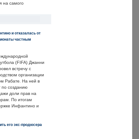
я на самого
нтино и отказалась от
пионаты частным
еждународной
тбола (FIFA) Джанни
овел встречу с
одством организации
м Рабате. На ней в
т по созданию
дажи доли прав на
рам. По итогам
держке Инфантино и
ить его экс-продюсера