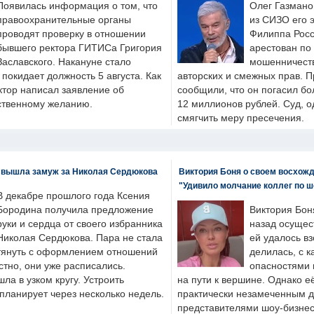
Появилась информация о том, что
Олег Газмано
правоохранительные органы
из СИЗО его 
проводят проверку в отношении
Филиппа Росс
бывшего ректора ГИТИСа Григория
арестован по
Заславского. Накануне стало
мошенничеств
н покидает должность 5 августа. Как
авторских и смежных прав. П
ктор написал заявление об
сообщили, что он погасил бо
бственному желанию.
12 миллионов рублей. Суд, о
смягчить меру пресечения.
 вышла замуж за Николая Сердюкова
Виктория Боня о своем восхожд
"Удивило молчание коллег по ш
В декабре прошлого года Ксения
Бородина получила предложение
Виктория Бон
руки и сердца от своего избранника
назад осущес
Николая Сердюкова. Пара не стала
ей удалось вз
тянуть с оформлением отношений
делилась, с к
естно, они уже расписались.
опасностями 
а в узком кругу. Устроить
на пути к вершине. Однако е
планирует через несколько недель.
практически незамеченным 
представителями шоу-бизнес