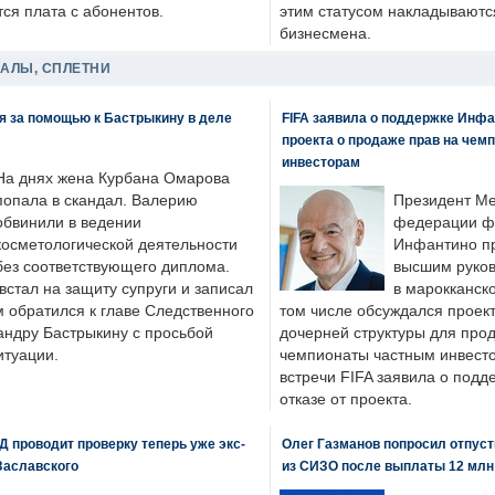
ся плата с абонентов.
этим статусом накладываютс
бизнесмена.
ДАЛЫ, СПЛЕТНИ
я за помощью к Бастрыкину в деле
FIFA заявила о поддержке Инфа
проекта о продаже прав на чем
инвесторам
На днях жена Курбана Омарова
попала в скандал. Валерию
Президент М
обвинили в ведении
федерации фу
косметологической деятельности
Инфантино пр
без соответствующего диплома.
высшим руков
стал на защиту супруги и записал
в марокканско
м обратился к главе Следственного
том числе обсуждался проек
андру Бастрыкину с просьбой
дочерней структуры для про
итуации.
чемпионаты частным инвесто
встречи FIFA заявила о под
отказе от проекта.
 проводит проверку теперь уже экс-
Олег Газманов попросил отпуст
Заславского
из СИЗО после выплаты 12 млн