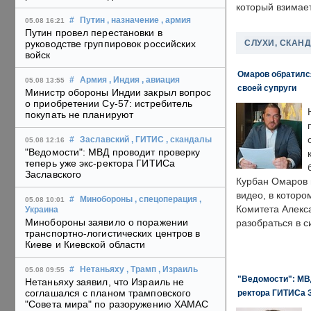
который взимает
#
Путин
, назначение
, армия
05.08 16:21
Путин провел перестановки в
СЛУХИ, СКАН
руководстве группировок российских
войск
Омаров обратилс
#
Армия
, Индия
, авиация
05.08 13:55
своей супруги
Министр обороны Индии закрыл вопрос
о приобретении Су-57: истребитель
покупать не планируют
#
Заславский
, ГИТИС
, скандалы
05.08 12:16
"Ведомости": МВД проводит проверку
теперь уже экс-ректора ГИТИСа
Заславского
Курбан Омаров в
видео, в которо
#
Минобороны
, спецоперация
,
05.08 10:01
Комитета Алекс
Украина
Минобороны заявило о поражении
разобраться в с
транспортно-логистических центров в
Киеве и Киевской области
#
Нетаньяху
, Трамп
, Израиль
05.08 09:55
"Ведомости": МВД
Нетаньяху заявил, что Израиль не
соглашался с планом трамповского
ректора ГИТИСа 
"Совета мира" по разоружению ХАМАС