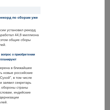
рекорд по сборам уже
ссии установил рекорд
заработал 44,8 миллиона
и этом общие сборы
лей.
 вопрос о приобретении
е планируют
ерена в ближайшее
ть новые российские
Сухой", в том числе
м заявил секретарь
 обороны страны
 словам, индийские
одернизации
елей.