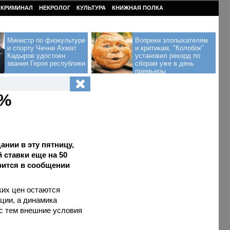
КРИМИНАЛ
НЕКРОЛОГ
КУЛЬТУРА
КНИЖНАЯ ПОЛКА
Министр по физкультуре
Вопреки злопыхателям
и спорту Чечни Ахмат
и критикам, "Колобок"
Кадыров удостоен
установил рекорд по
звания Героя республики
сборам уже в день
премьеры
5%
ании в эту пятницу,
 ставки еще на 50
орится в сообщении
ких цен остаются
ции, а динамика
 с тем внешние условия