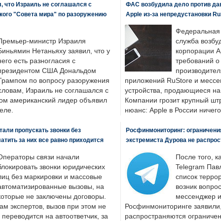
, что Израиль не соглашался с
ФАС возбудила дело против да
кого "Совета мира" по разоружению
Apple из-за непредустановки Ru
Федеральная
Премьер-министр Израиля
служба возбу
Биньямин Нетаньяху заявил, что у
корпорации A
него есть разногласия с
требований о
президентом США Дональдом
производител
Трампом по вопросу разоружения
приложений RuStore и месс
словам, Израиль не соглашался с
устройства, продающиеся на
ром американский лидер объявил
Компании грозит крупный штр
еле.
нюанс: Apple в России ничего
али пропускать звонки без
Росфинмониторинг: ограничения
латить за них все равно приходится
экстремиста Дурова не распрос
Операторы связи начали
После того, к
блокировать звонки юридических
Telegram Пав
лиц без маркировки и массовые
список террор
автоматизированные вызовы, на
возник вопрос
которые не заключены договоры.
мессенджер и
ам экспертов, вызов при этом не
Росфинмониторинге заявили, 
 переводится на автоответчик, за
распространяются ограничени