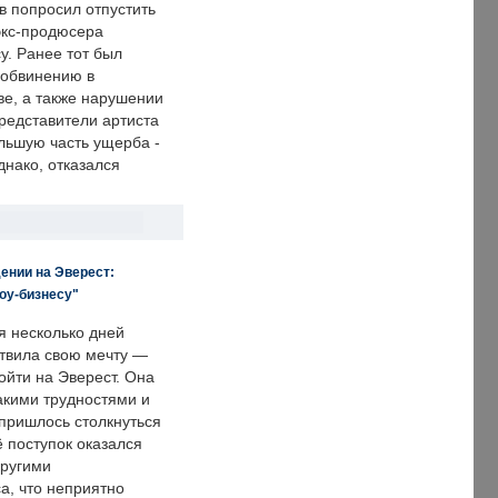
в попросил отпустить
экс-продюсера
у. Ранее тот был
 обвинению в
е, а также нарушении
редставители артиста
льшую часть ущерба -
днако, отказался
ении на Эверест:
оу-бизнесу"
я несколько дней
твила свою мечту —
ойти на Эверест. Она
акими трудностями и
пришлось столкнуться
ё поступок оказался
другими
а, что неприятно