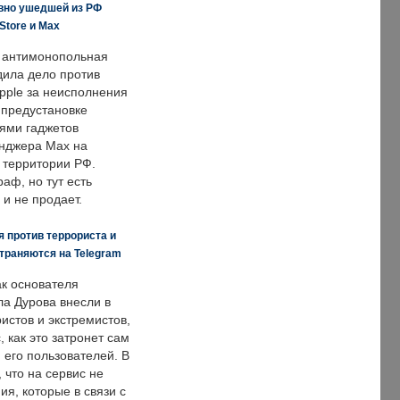
вно ушедшей из РФ
Store и Max
 антимонопольная
дила дело против
pple за неисполнения
 предустановке
ями гаджетов
енджера Max на
 территории РФ.
аф, но тут есть
 и не продает.
 против террориста и
траняются на Telegram
ак основателя
ла Дурова внесли в
истов и экстремистов,
, как это затронет сам
 его пользователей. В
что на сервис не
я, которые в связи с