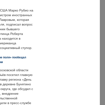
 США Марко Рубио на
нистром иностранных
Лавровым, которая
ля, подписал вопрос
нии бывшего
отинца Роберта
а находится в
американца
ссоциативный ступор.
не поля» пообещал
ии
осковской области
ьёв посетил главную
тавку региона «День
 в деревне Бунятино
округа, где обсудил с
, внедрение
ольственной
щили в пресс-службе