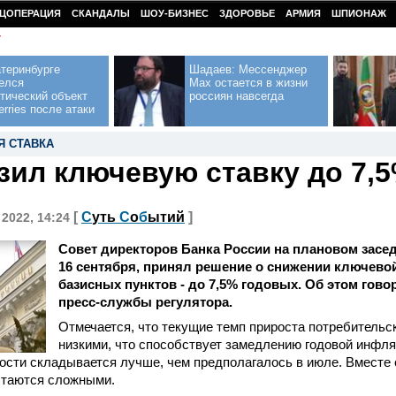
ЦОПЕРАЦИЯ
СКАНДАЛЫ
ШОУ-БИЗНЕС
ЗДОРОВЬЕ
АРМИЯ
ШПИОНАЖ
У
теринбурге
Шадаев: Мессенджер
елся
Max остается в жизни
тический объект
россиян навсегда
erries после атаки
Я СТАВКА
зил ключевую ставку до 7,
[
С
уть
С
о
б
ытий
]
 2022, 14:24
Совет директоров Банка России на плановом засед
16 сентября, принял решение о снижении ключевой
базисных пунктов - до 7,5% годовых. Об этом гов
пресс-службы регулятора.
Отмечается, что текущие темп прироста потребительс
низкими, что способствует замедлению годовой инфля
ости складывается лучше, чем предполагалось в июле. Вместе
стаются сложными.