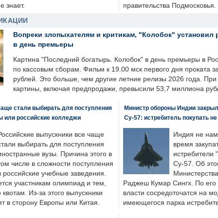
е знает.
правительства Подмосковья.
ИКАЦИИ
Вопреки злопыхателям и критикам, "Колобок" установил 
в день премьеры
Картина "Последний богатырь. Колобок" в день премьеры в Ро
по кассовым сборам. Фильм к 19.00 мск первого дня проката 
рублей. Это больше, чем другие летние релизы 2026 года. Пр
картины, включая предпродажи, превысили 53,7 миллиона руб
чаще стали выбирать для поступления
Министр обороны Индии закрыл
ы или российские колледжи
Су-57: истребитель покупать н
Российские выпускники все чаще
Индия не нам
стали выбирать для поступления
время закупа
иностранные вузы. Причина этого в
истребители "
том числе в сложности поступления
Су-57. Об это
в российские учебные заведения.
Министерства
ется участникам олимпиад и тем,
Раджеш Кумар Сингх. По его
о квотам. Из-за этого выпускники
власти сосредоточатся на м
т в сторону Европы или Китая.
имеющегося парка истребит