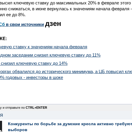
высил ключевую ставку до максимальных 20% в феврале этого г
нно снижаться, в июне вернулась к значениям начала февраля -
ил ее до 8%.
дзен
Сб
в свои источники
ЖЕ:
чевую ставку к значениям начала февраля
едном заседании снизил ключевую ставку до 11%
 снизил ключевую ставку до 14%
торгах обвалился до исторического минимума, а ЦБ повысил кл
% годовых - инвесторы в шоке
у и отправьте по
CTRL+ENTER
НЯ
Конкуренты по борьбе за думские кресла активно требуют
выборов