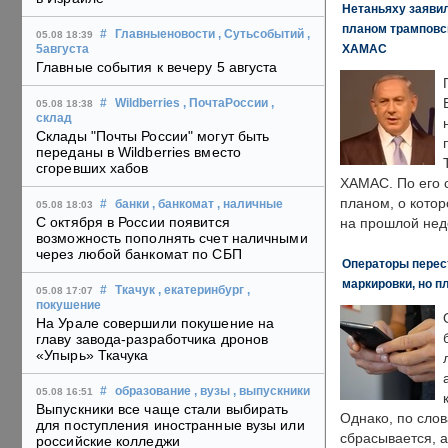
Нетаньяху заявил
планом трамповс
#
Главныеновости
, Сутьсобытий
,
05.08 18:39
ХАМАС
5августа
Главные события к вечеру 5 августа
#
Wildberries
, ПочтаРоссии
,
05.08 18:38
склад
Склады "Почты России" могут быть
переданы в Wildberries вместо
сгоревших хабов
ХАМАС. По его 
планом, о кото
#
банки
, банкомат
, наличные
05.08 18:03
С октября в России появится
на прошлой нед
возможность пополнять счет наличными
через любой банкомат по СБП
Операторы перест
маркировки, но п
#
Ткачук
, екатеринбург
,
05.08 17:07
покушение
На Урале совершили покушение на
главу завода-разработчика дронов
«Упырь» Ткачука
#
образование
, вузы
, выпускники
05.08 16:51
Выпускники все чаще стали выбирать
Однако, по слов
для поступления иностранные вузы или
сбрасывается, а
российские колледжи