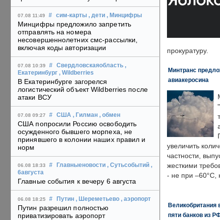
#
сим-карты
, дети
, Минцифры
07.08 11:49
Минцифры предложило запретить
отправлять на номера
несовершеннолетних смс-рассылки,
включая коды авторизации
прокуратуру.
#
Свердловскаяобласть
,
07.08 10:39
Минтранс предлож
Екатеринбург
, Wildberries
авиакеросина
В Екатеринбурге загорелся
логистический объект Wildberries после
атаки ВСУ
#
США
, Гилман
, обмен
07.08 09:27
США попросили Россию освободить
осужденного бывшего морпеха, не
принявшего в колонии наших правил и
увеличить колич
норм
частности, выпу
жесткими требо
#
Главныеновости
, Сутьсобытий
,
06.08 18:33
6августа
- не при –60°C,
Главные события к вечеру 6 августа
#
Путин
, Шереметьево
, аэропорт
06.08 18:25
Великобритания в
Путин разрешил полностью
пяти банков из Р
приватизировать аэропорт