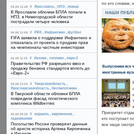
по его словам, н
#
Ярославль
, НПЗ
, пожар
06.08 12:48
В Ярославле обломки БПЛА попали в
НАШИ ПУБЛ
НПЗ, в Нижегородской области
пострадали четыре человека
#
FIFA
, Инфантино
, футбол
06.08 12:08
FIFA заявила о поддержке Инфантино и
отказалась от проекта о продаже прав
на чемпионаты частным инвесторам
#
бензин
, топливо
, евро-2
06.08 11:25
Правительство РФ разрешило ввоз и
Выпускники все 
продажу бензина стандартов вплоть до
иностранные вуз
«Евро-2»
#
Тверскаяобласть
,
06.08 10:04
Ярославскаяобласть
, беспилотники
В Тверской области обломки БПЛА
повредили фасад логистического
комплекса Wildberries
Приоритет отда
#
израиль
, кирпиченок
,
06.08 09:26
кто поступает п
задержание
Посольство России проверяет данные
все чаще смотря
об аресте историка Артема Кирпиченка
в Израиле