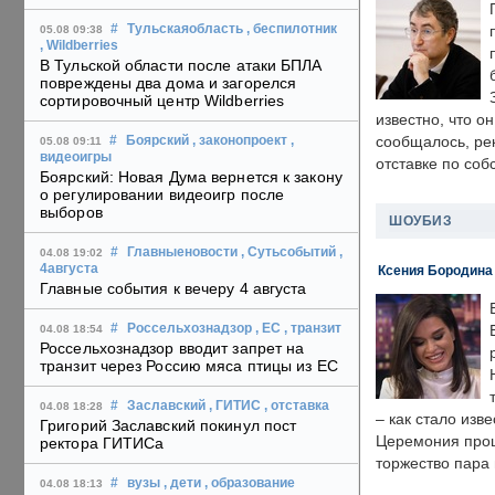
#
Тульскаяобласть
, беспилотник
05.08 09:38
, Wildberries
В Тульской области после атаки БПЛА
повреждены два дома и загорелся
сортировочный центр Wildberries
известно, что о
сообщалось, ре
#
Боярский
, законопроект
,
05.08 09:11
видеоигры
отставке по со
Боярский: Новая Дума вернется к закону
о регулировании видеоигр после
выборов
ШОУБИЗ
#
Главныеновости
, Сутьсобытий
,
04.08 19:02
4августа
Ксения Бородина
Главные события к вечеру 4 августа
#
Россельхознадзор
, ЕС
, транзит
04.08 18:54
Россельхознадзор вводит запрет на
транзит через Россию мяса птицы из ЕС
#
Заславский
, ГИТИС
, отставка
04.08 18:28
– как стало изв
Григорий Заславский покинул пост
Церемония прошл
ректора ГИТИСа
торжество пара 
#
вузы
, дети
, образование
04.08 18:13