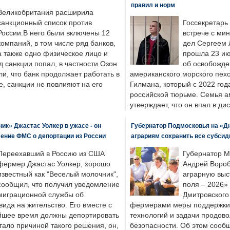
правил и норм
Великобритания расширила
санкционный список против
Госсекретарь
России.В него были включены 12
встрече с ми
компаний, в том числе ряд банков,
дел Сергеем 
а также одно физическое лицо и
прошла 23 ию
д санкции попал, в частности Озон
об освобожде
ли, что банк продолжает работать в
американского морского пех
, санкции не повлияют на его
Гилмана, который с 2022 год
российской тюрьме. Семья 
утверждает, что он впал в ди
к» Джастас Уолкер в ужасе - он
Губернатор Подмосковья на «Д
ение ФМС о депортации из России
аграриям сохранить все субсид
Переехавший в Россию из США
Губернатор М
фермер Джастас Уолкер, хорошо
Андрей Вороб
известный как "Веселый молочник",
аграрную выс
сообщил, что получил уведомление
поля – 2026»
миграционной службы об
Дмитровского 
ида на жительство. Его вместе с
фермерами меры поддержки
йшее время должны депортировать
технологий и задачи продов
стало причиной такого решения, он,
безопасности. Об этом сооб