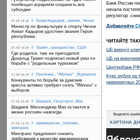
Банк России по
пообещал аграриям сохранить все
начала постепе
субсидии
регулятор сниз
#
АхматКадыров
, звание
, Чечня
07.08 18:16
Добавляйте
C
Министр по физкультуре и спорту Чечни
Ахмат Кадыров удостоен звания Героя
республики
ЧИТАЙТЕ ТАК
#
Трамп
, гражданство
, США
07.08 16:29
ЦБ вернул клю
Где родился, там не пригодился:
ЦБ на внеочер
Дональд Трамп подписал новый указ по
борьбе с "родильным туризмом"
Центробанк РФ
#
Политика
, "Яблоко"
, Журавлев
07.08 16:15
Курс рубля на 
Конкуренты по борьбе за думские
невероятных 20
кресла активно требуют снять "Яблоко" с
выборов
#
Шадаев
, Госуслуги
, Max
07.08 15:43
Шадаев: Мессенджер Max остается в
жизни россиян навсегда
28
Выделите ошибк
КАРТИНА Д
#
авиакеросин
, топливо
,
07.08 13:19
минтранс
Минтранс предложил снизить
требования к качеству авиакеросина