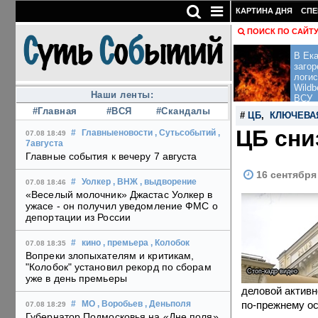
КАРТИНА ДНЯ
СПЕ
ПОИСК ПО САЙТ
В Ека
загор
логис
Wildb
Наши ленты:
ВСУ
#Главная
#ВСЯ
#Скандалы
#
ЦБ
,
КЛЮЧЕВА
ЦБ сни
#
Главныеновости
, Сутьсобытий
,
07.08 18:49
7августа
Главные события к вечеру 7 августа
16 сентября
#
Уолкер
, ВНЖ
, выдворение
07.08 18:46
«Веселый молочник» Джастас Уолкер в
ужасе - он получил уведомление ФМС о
депортации из России
#
кино
, премьера
, Колобок
07.08 18:35
Вопреки злопыхателям и критикам,
"Колобок" установил рекорд по сборам
Стоп-кадр видео
уже в день премьеры
деловой активн
по-прежнему о
#
МО
, Воробьев
, Деньполя
07.08 18:29
Губернатор Подмосковья на «Дне поля»