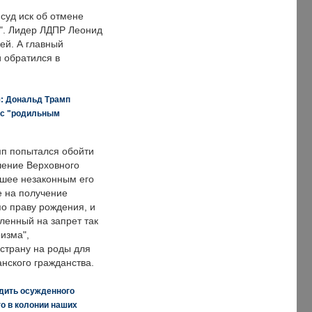
суд иск об отмене
о". Лидер ЛДПР Леонид
ей. А главный
и обратился в
я: Дональд Трамп
 с "родильным
п попытался обойти
ение Верховного
вшее незаконным его
е на получение
по праву рождения, и
ленный на запрет так
изма",
страну на роды для
нского гражданства.
дить осужденного
о в колонии наших