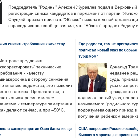
Председатель "Родины" Алексей Журавлев подал в Верховный 
регистрации списка кандидатов в парламент от партии "Яблок
Слуцкий призвал признать "Яблоко" нежелательной организаци
справедливорос вообще заявил, что "Яблоко" продает Родину 
ил снизить требования к качеству
Где родился, там не пригодилс
подписал новый указ по борьбе
туризмом"
Минтранс предложил
"скорректировать" технические
Дональд Трам
требования к качеству
недавнее реш
авиакеросина в сторону снижения.
суда, призна
По мнению ведомства, это позволит
указ о запрет
ество топлива. Предлагается, в
гражданства 
скать авиакеросин с менее
подписал новый указ, направ
ваниями к температуре замерзания
называемого "родильного тур
 как делают сейчас, а при –50°C.
подразумевающего приезд в 
получения ребенком америка
вела санкции против Озон банка и еще
США попросили Россию освобо
Ф
бывшего морпеха, не принявшег