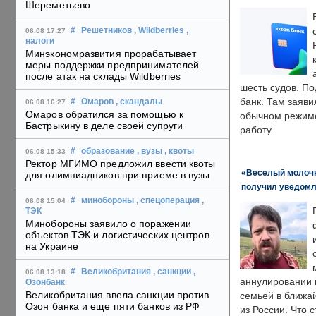
Шереметьево
#
Решетников
, Wildberries
,
06.08 17:27
налоги
Минэкономразвития прорабатывает
меры поддержки предпринимателей
после атак на склады Wildberries
шесть судов. По
банк. Там заяви
#
Омаров
, скандалы
06.08 16:27
Омаров обратился за помощью к
обычном режиме
Бастрыкину в деле своей супруги
работу.
#
образование
, вузы
, квоты
06.08 15:33
Ректор МГИМО предложил ввести квоты
«Веселый молочни
для олимпиадников при приеме в вузы
получил уведомл
#
минобороны
, спецоперация
,
06.08 15:04
ТЭК
Минобороны заявило о поражении
объектов ТЭК и логистических центров
на Украине
#
Великобритания
, санкции
,
06.08 13:18
аннулировании в
Озонбанк
Великобритания ввела санкции против
семьей в ближа
Озон банка и еще пяти банков из РФ
из России. Что 