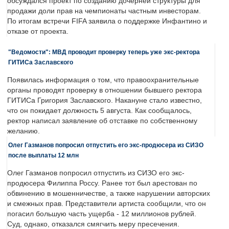
обсуждался проект по созданию дочерней структуры для
продажи доли прав на чемпионаты частным инвесторам.
По итогам встречи FIFA заявила о поддержке Инфантино и
отказе от проекта.
"Ведомости": МВД проводит проверку теперь уже экс-ректора
ГИТИСа Заславского
Появилась информация о том, что правоохранительные
органы проводят проверку в отношении бывшего ректора
ГИТИСа Григория Заславского. Накануне стало известно,
что он покидает должность 5 августа. Как сообщалось,
ректор написал заявление об отставке по собственному
желанию.
Олег Газманов попросил отпустить его экс-продюсера из СИЗО
после выплаты 12 млн
Олег Газманов попросил отпустить из СИЗО его экс-
продюсера Филиппа Россу. Ранее тот был арестован по
обвинению в мошенничестве, а также нарушении авторских
и смежных прав. Представители артиста сообщили, что он
погасил большую часть ущерба - 12 миллионов рублей.
Суд, однако, отказался смягчить меру пресечения.