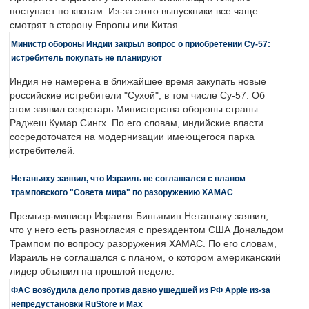
поступает по квотам. Из-за этого выпускники все чаще
смотрят в сторону Европы или Китая.
Министр обороны Индии закрыл вопрос о приобретении Су-57:
истребитель покупать не планируют
Индия не намерена в ближайшее время закупать новые
российские истребители "Сухой", в том числе Су-57. Об
этом заявил секретарь Министерства обороны страны
Раджеш Кумар Сингх. По его словам, индийские власти
сосредоточатся на модернизации имеющегося парка
истребителей.
Нетаньяху заявил, что Израиль не соглашался с планом
трамповского "Совета мира" по разоружению ХАМАС
Премьер-министр Израиля Биньямин Нетаньяху заявил,
что у него есть разногласия с президентом США Дональдом
Трампом по вопросу разоружения ХАМАС. По его словам,
Израиль не соглашался с планом, о котором американский
лидер объявил на прошлой неделе.
ФАС возбудила дело против давно ушедшей из РФ Apple из-за
непредустановки RuStore и Max