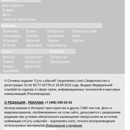
Все новости
В мире
Фото
Новости партнеров
Рубрики
Политика
В кино
Общество
Происшествия
Экономика
Шоубиз
Криминал
Авто
Культура
Желтый
Туризм
Хайтек
В театр
Здоровье
Сад-огород
Спорт
Регионы
Футбол
Баскетбол
Татарстан
Хоккей
Автоспорт
Белоруссия
Теннис
Фристайл
Бокс/ММА
© Сетевое издание "Суть событий" (argumentiru.com) Свидетельство о
регистрации Эл № ФС77-62778 от 18.08.2015 года. Выдано Федеральной
службой по надзору в сфере связи, информационных технологий и массовых
коммуникаций (Роскомнадзор).
О РЕДАКЦИИ
,
РЕКЛАМА
+7 (495) 638-52-63
Использование в Интернет-пространстве и других СМИ текстов, фото и
видеоматериалов, опубликованных на этом сайте, допускается с
разрешения
редакции
при условии обязательного размещения гиперссылки на источник
публикации («Суть событий» - argumentiru.com), точного воспроизведения
используемых материалов.
Информация о редакции