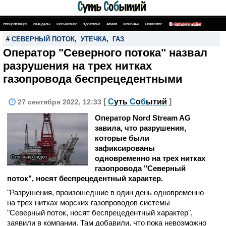
СПЕЦОПЕРАЦИЯ
СКАНДАЛЫ
ШОУ-БИЗНЕС
ЗДОРОВЬЕ
АРМИЯ
ШПИОНАЖ
НЕКРОЛОГ
ПОИСК ПО САЙТУ
#
СЕВЕРНЫЙ ПОТОК
,
УТЕЧКА
,
ГАЗ
Оператор "Северного потока" назвал
разрушения на трех нитках
газопровода беспрецедентными
[
С
уть
С
о
б
ытий
]
27 сентября 2022, 12:33
Оператор Nord Stream AG
завила, что разрушения,
которые
были
зафиксированы
одновременно на трех нитках
Стоп-кадр видео
газопровода "Северный
поток", носят беспрецедентный характер.
"Разрушения, произошедшие в один день одновременно
на трех нитках морских газопроводов системы
"Северный поток, носят беспрецедентный характер",
заявили в компании. Там добавили, что пока невозможно