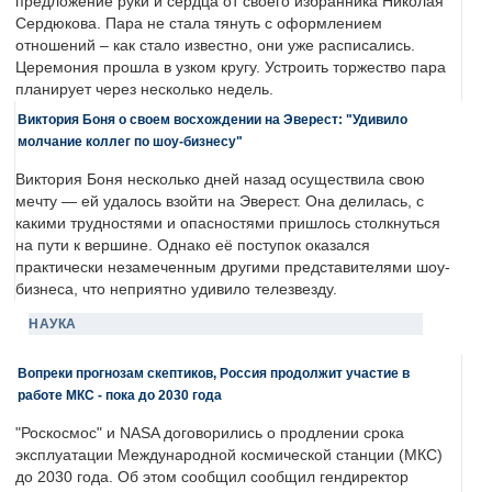
предложение руки и сердца от своего избранника Николая
Сердюкова. Пара не стала тянуть с оформлением
отношений – как стало известно, они уже расписались.
Церемония прошла в узком кругу. Устроить торжество пара
планирует через несколько недель.
Виктория Боня о своем восхождении на Эверест: "Удивило
молчание коллег по шоу-бизнесу"
Виктория Боня несколько дней назад осуществила свою
мечту — ей удалось взойти на Эверест. Она делилась, с
какими трудностями и опасностями пришлось столкнуться
на пути к вершине. Однако её поступок оказался
практически незамеченным другими представителями шоу-
бизнеса, что неприятно удивило телезвезду.
НАУКА
Вопреки прогнозам скептиков, Россия продолжит участие в
работе МКС - пока до 2030 года
"Роскосмос" и NASA договорились о продлении срока
эксплуатации Международной космической станции (МКС)
до 2030 года. Об этом сообщил сообщил гендиректор