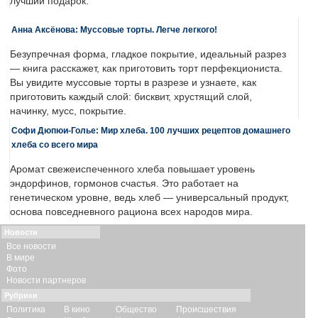
лучший подарок.
Анна Аксёнова: Муссовые торты. Легче легкого!
Безупречная форма, гладкое покрытие, идеальный разрез
— книга расскажет, как приготовить торт перфекциониста.
Вы увидите муссовые торты в разрезе и узнаете, как
приготовить каждый слой: бисквит, хрустящий слой,
начинку, мусс, покрытие.
Софи Дюпюи-Голье: Мир хлеба. 100 лучших рецептов домашнего
хлеба со всего мира
Аромат свежеиспеченного хлеба повышает уровень
эндорфинов, гормонов счастья. Это работает на
генетическом уровне, ведь хлеб — универсальный продукт,
основа повседневного рациона всех народов мира.
Новости
Все новости
В мире
Фото
Новости партнеров
Рубрики
Политика
В кино
Общество
Происшествия