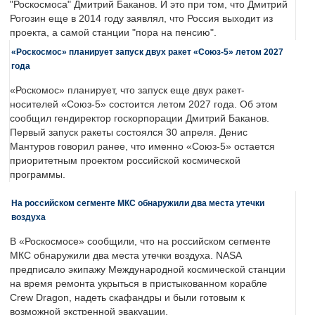
"Роскосмоса" Дмитрий Баканов. И это при том, что Дмитрий
Рогозин еще в 2014 году заявлял, что Россия выходит из
проекта, а самой станции "пора на пенсию".
«Роскосмос» планирует запуск двух ракет «Союз-5» летом 2027
года
«Роскомос» планирует, что запуск еще двух ракет-
носителей «Союз-5» состоится летом 2027 года. Об этом
сообщил гендиректор госкорпорации Дмитрий Баканов.
Первый запуск ракеты состоялся 30 апреля. Денис
Мантуров говорил ранее, что именно «Союз-5» остается
приоритетным проектом российской космической
программы.
На российском сегменте МКС обнаружили два места утечки
воздуха
В «Роскосмосе» сообщили, что на российском сегменте
МКС обнаружили два места утечки воздуха. NASA
предписало экипажу Международной космической станции
на время ремонта укрыться в пристыкованном корабле
Crew Dragon, надеть скафандры и были готовым к
возможной экстренной эвакуации.