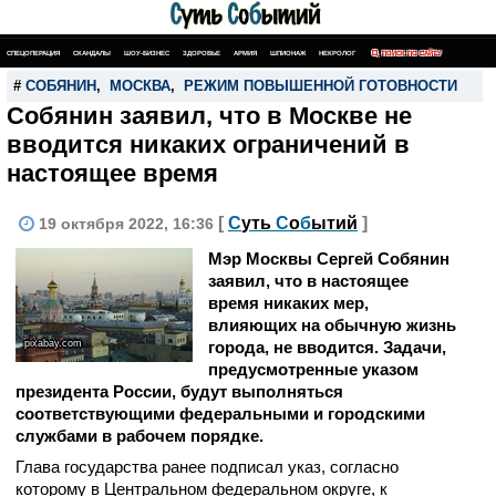
СПЕЦОПЕРАЦИЯ
СКАНДАЛЫ
ШОУ-БИЗНЕС
ЗДОРОВЬЕ
АРМИЯ
ШПИОНАЖ
НЕКРОЛОГ
ПОИСК ПО САЙТУ
#
СОБЯНИН
,
МОСКВА
,
РЕЖИМ ПОВЫШЕННОЙ ГОТОВНОСТИ
Собянин заявил, что в Москве не
вводится никаких ограничений в
настоящее время
[
С
уть
С
о
б
ытий
]
19 октября 2022, 16:36
Мэр Москвы Сергей Собянин
заявил, что в настоящее
время никаких мер,
влияющих на обычную жизнь
pixabay.com
города, не вводится. Задачи,
предусмотренные указом
президента России, будут выполняться
соответствующими федеральными и городскими
службами в рабочем порядке.
Глава государства ранее подписал указ, согласно
которому в Центральном федеральном округе, к