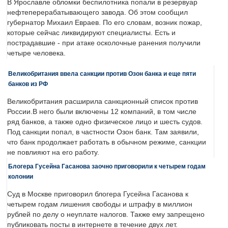
В Ярославле обломки беспилотника попали в резервуар
нефтеперерабатывающего завода. Об этом сообщил
губернатор Михаил Евраев. По его словам, возник пожар,
которые сейчас ликвидируют специалисты. Есть и
пострадавшие - при атаке осколочные ранения получили
четыре человека.
Великобритания ввела санкции против Озон банка и еще пяти
банков из РФ
Великобритания расширила санкционный список против
России.В него были включены 12 компаний, в том числе
ряд банков, а также одно физическое лицо и шесть судов.
Под санкции попал, в частности Озон банк. Там заявили,
что банк продолжает работать в обычном режиме, санкции
не повлияют на его работу.
Блогера Гусейна Гасанова заочно приговорили к четырем годам
колонии
Суд в Москве приговорил блогера Гусейна Гасанова к
четырем годам лишения свободы и штрафу в миллион
рублей по делу о неуплате налогов. Также ему запрещено
публиковать посты в интернете в течение двух лет.