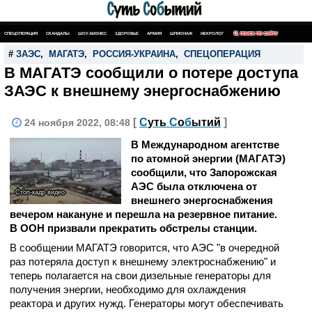
СПЕЦОПЕРАЦИЯ
СКАНДАЛЫ
ШОУ-БИЗНЕС
ЗДОРОВЬЕ
АРМИЯ
ШПИОНАЖ
НЕКРОЛОГ
ПОИСК ПО САЙТУ
#
ЗАЭС
,
МАГАТЭ
,
РОССИЯ-УКРАИНА
,
СПЕЦОПЕРАЦИЯ
В МАГАТЭ сообщили о потере доступа
ЗАЭС к внешнему энергоснабжению
[
С
уть
С
о
б
ытий
]
24 ноября 2022, 08:48
В Международном агентстве
по атомной энергии (МАГАТЭ)
сообщили, что Запорожская
АЭС была отключена от
Стоп-кадр видео
внешнего энергоснабжения
вечером накануне и перешла на резервное питание.
В ООН призвали прекратить обстрелы станции.
В сообщении МАГАТЭ говорится, что АЭС "в очередной
раз потеряла доступ к внешнему электроснабжению" и
теперь полагается на свои дизельные генераторы для
получения энергии, необходимо для охлаждения
реактора и других нужд. Генераторы могут обеспечивать