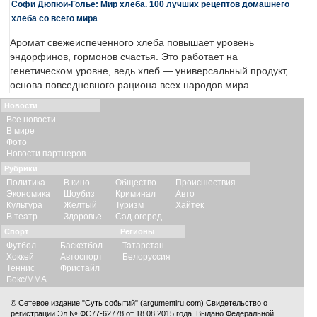
Софи Дюпюи-Голье: Мир хлеба. 100 лучших рецептов домашнего
хлеба со всего мира
Аромат свежеиспеченного хлеба повышает уровень
эндорфинов, гормонов счастья. Это работает на
генетическом уровне, ведь хлеб — универсальный продукт,
основа повседневного рациона всех народов мира.
Новости
Все новости
В мире
Фото
Новости партнеров
Рубрики
Политика
В кино
Общество
Происшествия
Экономика
Шоубиз
Криминал
Авто
Культура
Желтый
Туризм
Хайтек
В театр
Здоровье
Сад-огород
Спорт
Регионы
Футбол
Баскетбол
Татарстан
Хоккей
Автоспорт
Белоруссия
Теннис
Фристайл
Бокс/ММА
© Сетевое издание "Суть событий" (argumentiru.com) Свидетельство о
регистрации Эл № ФС77-62778 от 18.08.2015 года. Выдано Федеральной