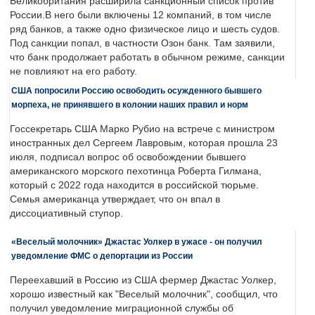
Великобритания расширила санкционный список против
России.В него были включены 12 компаний, в том числе
ряд банков, а также одно физическое лицо и шесть судов.
Под санкции попал, в частности Озон банк. Там заявили,
что банк продолжает работать в обычном режиме, санкции
не повлияют на его работу.
США попросили Россию освободить осужденного бывшего
морпеха, не принявшего в колонии наших правил и норм
Госсекретарь США Марко Рубио на встрече с министром
иностранных дел Сергеем Лавровым, которая прошла 23
июля, подписал вопрос об освобождении бывшего
американского морского пехотинца Роберта Гилмана,
который с 2022 года находится в российской тюрьме.
Семья американца утверждает, что он впал в
диссоциативный ступор.
«Веселый молочник» Джастас Уолкер в ужасе - он получил
уведомление ФМС о депортации из России
Переехавший в Россию из США фермер Джастас Уолкер,
хорошо известный как "Веселый молочник", сообщил, что
получил уведомление миграционной службы об