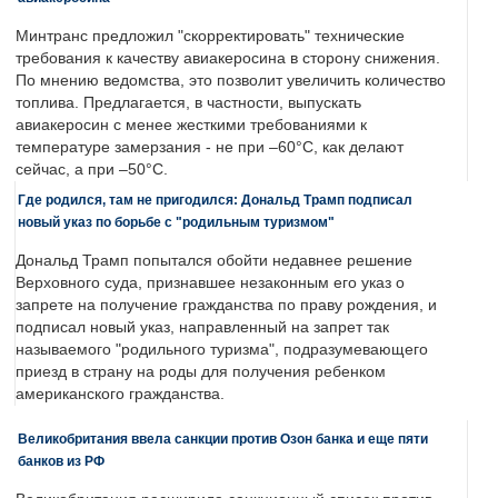
Минтранс предложил "скорректировать" технические
требования к качеству авиакеросина в сторону снижения.
По мнению ведомства, это позволит увеличить количество
топлива. Предлагается, в частности, выпускать
авиакеросин с менее жесткими требованиями к
температуре замерзания - не при –60°C, как делают
сейчас, а при –50°C.
Где родился, там не пригодился: Дональд Трамп подписал
новый указ по борьбе с "родильным туризмом"
Дональд Трамп попытался обойти недавнее решение
Верховного суда, признавшее незаконным его указ о
запрете на получение гражданства по праву рождения, и
подписал новый указ, направленный на запрет так
называемого "родильного туризма", подразумевающего
приезд в страну на роды для получения ребенком
американского гражданства.
Великобритания ввела санкции против Озон банка и еще пяти
банков из РФ