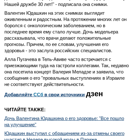
Нашей дружбе 30 лет!" - подписала она снимки.
Валентин Юдашкин на этих снимках выглядит
оживленным и радостным. На протяжении многих лет он
боролся с онкологическим заболеванием, но в
последнее время ему стало лучше. Дочь модельера
рассказывала, что врачи делают положительные
прогнозы. Причем, по ее словам, улучшения его
здоровья - это заслуга российских специалистов.
Алла Пугачева в Тель-Авиве часто встречается с
приезжающими туда на гастроли коллегами. Так, недавно
она посетила концерт Валерия Меладзе и заявила, что
сообщения о его "провальных выступлениях в Израиле
не соответствуют действительности.
дзен
Добавляйте
CСб
в свои источники
ЧИТАЙТЕ ТАКЖЕ:
Дочь Валентина Юдашкина о его здоровье: "Все пошло
на улучшение"
Юдашкин выступил с обращением из-за отмены своего
участия в Неделе высокой моды в Париже