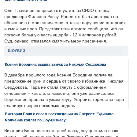
Олег Газманов попросил отпустить из СИЗО его экс-
продюсера Филиппа Россу. Ранее тот был арестован по
обвинению в мошенничестве, а также нарушении авторских
и смежных прав. Представители артиста сообщили, что он
погасил большую часть ущерба - 12 миллионов рублей.
Суд, однако, отказался смягчить меру пресечения.
ШОУБИЗ
Ксения Бородина вышла замуж за Николая Сердюкова
В декабре прошлого года Ксения Бородина получила
предложение руки и сердца от своего избранника Николая
Сердюкова. Пара не стала тянуть с оформлением
отношений – как стало известно, они уже расписались.
Церемония прошла в узком кругу. Устроить торжество пара
планирует через несколько недель.
Виктория Боня о своем восхождении на Эверест: "Удивило
молчание коллег по шоу-бизнесу"
Виктория Боня несколько дней назад осуществила свою
мечту — ей удалось взойти на Эверест. Она делилась, с