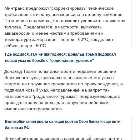
Минтранс предложил "скорректировать" технические
требования к качеству авиакеросина в сторону снижения.
По мнению ведомства, это позволит увеличить количество
топлива. Предлагается, в частности, выпускать
авиакеросин с менее жесткими требованиями к
температуре замерзания - не при –60°C, как делают
сейчас, а при –50°C.
Где родился, там не пригодился: Дональд Трамп подписал
новый указ по борьбе с "родильным туризмом"
Дональд Трамп попытался обойти недавнее решение
Верховного суда, признавшее незаконным его указ о
запрете на получение гражданства по праву рождения, и
подписал новый указ, направленный на запрет так
называемого "родильного туризма", подразумевающего
приезд в страну на роды для получения ребенком
американского гражданства.
Великобритания ввела санкции против Озон банка и еще пяти
банков из РФ
Великобритания расширила санкционный список против