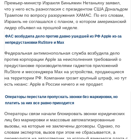
Премьер-министр Израиля Биньямин Нетаньяху заявил,
что у него есть разногласия с президентом США Дональдом
Трампом по вопросу разоружения ХАМАС. По его словам,
Израиль не соглашался с планом, о котором американский
лидер объявил на прошлой неделе.
ФАС возбудила дело против давно ушедшей из РФ Apple из-за
непредустановки RuStore и Max
Федеральная антимонопольная служба возбудила дело
против корпорации Apple за неисполнения требований о
предустановке производителями гаджетов приложений
RuStore и мессенджера Max на устройства, продающиеся
на территории РФ. Компании грозит крупный штраф, но тут
есть нюанс: Apple в России ничего и не продает.
Операторы перестали пропускать звонки без маркировки, но
платить за них все равно приходится
Операторы связи начали блокировать звонки юридических
лиц без маркировки и массовые автоматизированные
вызовы, на которые не заключены договоры. Однако, по
словам экспертов, вызов при этом не сбрасывается, а
переводится на автоответчик, за который взимается плата с