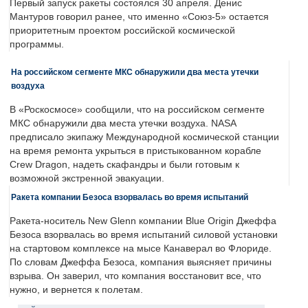
Первый запуск ракеты состоялся 30 апреля. Денис
Мантуров говорил ранее, что именно «Союз-5» остается
приоритетным проектом российской космической
программы.
На российском сегменте МКС обнаружили два места утечки
воздуха
В «Роскосмосе» сообщили, что на российском сегменте
МКС обнаружили два места утечки воздуха. NASA
предписало экипажу Международной космической станции
на время ремонта укрыться в пристыкованном корабле
Crew Dragon, надеть скафандры и были готовым к
возможной экстренной эвакуации.
Ракета компании Безоса взорвалась во время испытаний
Ракета-носитель New Glenn компании Blue Origin Джеффа
Безоса взорвалась во время испытаний силовой установки
на стартовом комплексе на мысе Канаверал во Флориде.
По словам Джеффа Безоса, компания выясняет причины
взрыва. Он заверил, что компания восстановит все, что
нужно, и вернется к полетам.