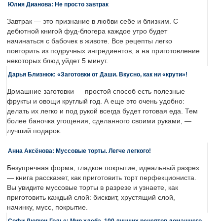
Юлия Дианова: Не просто завтрак
Завтрак — это признание в любви себе и близким. С
дебютной книгой фуд-блогера каждое утро будет
начинаться с бабочек в животе. Все рецепты легко
повторить из подручных ингредиентов, а на приготовление
некоторых блюд уйдет 5 минут.
Дарья Близнюк: «Заготовки от Даши. Вкусно, как ни «крути»!
Домашние заготовки — простой способ есть полезные
фрукты и овощи круглый год. А еще это очень удобно:
делать их легко и под рукой всегда будет готовая еда. Тем
более баночка угощения, сделанного своими руками, —
лучший подарок.
Анна Аксёнова: Муссовые торты. Легче легкого!
Безупречная форма, гладкое покрытие, идеальный разрез
— книга расскажет, как приготовить торт перфекциониста.
Вы увидите муссовые торты в разрезе и узнаете, как
приготовить каждый слой: бисквит, хрустящий слой,
начинку, мусс, покрытие.
Софи Дюпюи-Голье: Мир хлеба. 100 лучших рецептов домашнего