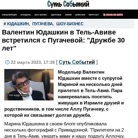
СПЕЦОПЕРАЦИЯ
СКАНДАЛЫ
ШОУ-БИЗНЕС
ЗДОРОВЬЕ
АРМИЯ
ШПИОНАЖ
НЕКРОЛОГ
ПОИСК ПО САЙТУ
#
ЮДАШКИН
,
ПУГАЧЕВА
,
ШОУ-БИЗНЕС
Валентин Юдашкин в Тель-Авиве
встретился с Пугачевой: "Дружбе 30
лет"
[
С
уть
С
о
б
ытий
]
22 марта 2023, 17:38
Модельер Валентин
Юдашкин вместе с супругой
Мариной на несколько дней
прилетел в Тель-Авив. Пара
Стоп-кадр видео
намеревалась посетить
живущих в Израиле друзей и
родственников, в том числе Аллу Пугачеву, с
которой их связывает долгая дружба.
Марина Юдашкина в своем блоге опубликовала
несколько фотографий с Примадонной. "Прилетели на 2
дня в Тель-Авив, увидеть маму и нашу подругу Аллочку.