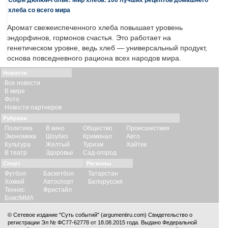
хлеба со всего мира
Аромат свежеиспеченного хлеба повышает уровень
эндорфинов, гормонов счастья. Это работает на
генетическом уровне, ведь хлеб — универсальный продукт,
основа повседневного рациона всех народов мира.
Новости
Все новости
В мире
Фото
Новости партнеров
Рубрики
Политика
В кино
Общество
Происшествия
Экономика
Шоубиз
Криминал
Авто
Культура
Желтый
Туризм
Хайтек
В театр
Здоровье
Сад-огород
Спорт
Регионы
Футбол
Баскетбол
Татарстан
Хоккей
Автоспорт
Белоруссия
Теннис
Фристайл
Бокс/ММА
© Сетевое издание "Суть событий" (argumentiru.com) Свидетельство о
регистрации Эл № ФС77-62778 от 18.08.2015 года. Выдано Федеральной