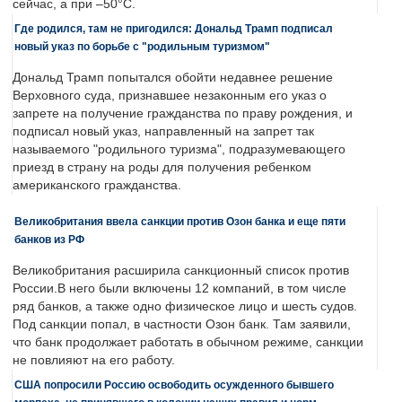
сейчас, а при –50°C.
Где родился, там не пригодился: Дональд Трамп подписал
новый указ по борьбе с "родильным туризмом"
Дональд Трамп попытался обойти недавнее решение
Верховного суда, признавшее незаконным его указ о
запрете на получение гражданства по праву рождения, и
подписал новый указ, направленный на запрет так
называемого "родильного туризма", подразумевающего
приезд в страну на роды для получения ребенком
американского гражданства.
Великобритания ввела санкции против Озон банка и еще пяти
банков из РФ
Великобритания расширила санкционный список против
России.В него были включены 12 компаний, в том числе
ряд банков, а также одно физическое лицо и шесть судов.
Под санкции попал, в частности Озон банк. Там заявили,
что банк продолжает работать в обычном режиме, санкции
не повлияют на его работу.
США попросили Россию освободить осужденного бывшего