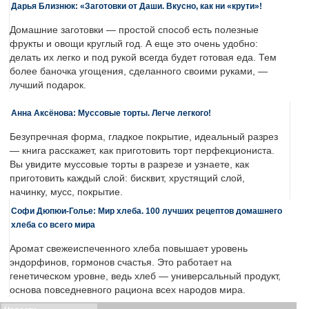
Дарья Близнюк: «Заготовки от Даши. Вкусно, как ни «крути»!
Домашние заготовки — простой способ есть полезные
фрукты и овощи круглый год. А еще это очень удобно:
делать их легко и под рукой всегда будет готовая еда. Тем
более баночка угощения, сделанного своими руками, —
лучший подарок.
Анна Аксёнова: Муссовые торты. Легче легкого!
Безупречная форма, гладкое покрытие, идеальный разрез
— книга расскажет, как приготовить торт перфекциониста.
Вы увидите муссовые торты в разрезе и узнаете, как
приготовить каждый слой: бисквит, хрустящий слой,
начинку, мусс, покрытие.
Софи Дюпюи-Голье: Мир хлеба. 100 лучших рецептов домашнего
хлеба со всего мира
Аромат свежеиспеченного хлеба повышает уровень
эндорфинов, гормонов счастья. Это работает на
генетическом уровне, ведь хлеб — универсальный продукт,
основа повседневного рациона всех народов мира.