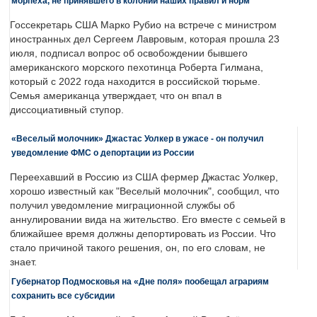
морпеха, не принявшего в колонии наших правил и норм
Госсекретарь США Марко Рубио на встрече с министром
иностранных дел Сергеем Лавровым, которая прошла 23
июля, подписал вопрос об освобождении бывшего
американского морского пехотинца Роберта Гилмана,
который с 2022 года находится в российской тюрьме.
Семья американца утверждает, что он впал в
диссоциативный ступор.
«Веселый молочник» Джастас Уолкер в ужасе - он получил
уведомление ФМС о депортации из России
Переехавший в Россию из США фермер Джастас Уолкер,
хорошо известный как "Веселый молочник", сообщил, что
получил уведомление миграционной службы об
аннулировании вида на жительство. Его вместе с семьей в
ближайшее время должны депортировать из России. Что
стало причиной такого решения, он, по его словам, не
знает.
Губернатор Подмосковья на «Дне поля» пообещал аграриям
сохранить все субсидии