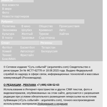
Новости
Все новости
В мире
Фото
Новости партнеров
Рубрики
Политика
В кино
Общество
Происшествия
Экономика
Шоубиз
Криминал
Авто
Культура
Желтый
Туризм
Хайтек
В театр
Здоровье
Сад-огород
Спорт
Регионы
Футбол
Баскетбол
Татарстан
Хоккей
Автоспорт
Белоруссия
Теннис
Фристайл
Бокс/ММА
© Сетевое издание "Суть событий" (argumentiru.com) Свидетельство о
регистрации Эл № ФС77-62778 от 18.08.2015 года. Выдано Федеральной
службой по надзору в сфере связи, информационных технологий и массовых
коммуникаций (Роскомнадзор).
О РЕДАКЦИИ
,
РЕКЛАМА
+7 (495) 638-52-63
Использование в Интернет-пространстве и других СМИ текстов, фото и
видеоматериалов, опубликованных на этом сайте, допускается с
разрешения
редакции
при условии обязательного размещения гиперссылки на источник
публикации («Суть событий» - argumentiru.com), точного воспроизведения
используемых материалов.
Информация о редакции