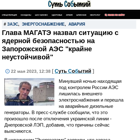
СПЕЦОПЕРАЦИЯ
СКАНДАЛЫ
ШОУ-БИЗНЕС
ЗДОРОВЬЕ
АРМИЯ
ШПИОНАЖ
НЕКРОЛОГ
ПОИСК ПО САЙТУ
#
ЗАЭС
,
ЭНЕРГОСНАБЖЕНИЕ
,
АВАРИЯ
Глава МАГАТЭ назвал ситуацию с
ядерной безопасностью на
Запорожской АЭС "крайне
неустойчивой"
[
С
уть
С
о
б
ытий
]
22 мая 2023, 12:38
Минувшей ночью находящая
под контролем России АЭС
лишилась внешнего
электроснабжения и перешла
Стоп-кадр видео
на аварийные дизельные
генераторы. В пресс-службе сообщили, что это
произошло после отключения украинской линии -
Днепровской ЛЭП, добавив, что причины сейчас
выясняются.
В украинском "Энергоатоме" заявили, что запаса