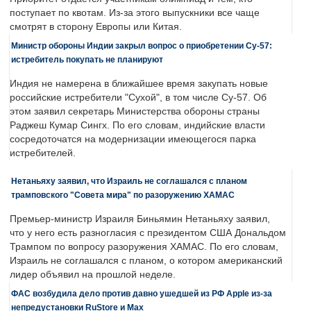
поступает по квотам. Из-за этого выпускники все чаще
смотрят в сторону Европы или Китая.
Министр обороны Индии закрыл вопрос о приобретении Су-57:
истребитель покупать не планируют
Индия не намерена в ближайшее время закупать новые
российские истребители "Сухой", в том числе Су-57. Об
этом заявил секретарь Министерства обороны страны
Раджеш Кумар Сингх. По его словам, индийские власти
сосредоточатся на модернизации имеющегося парка
истребителей.
Нетаньяху заявил, что Израиль не соглашался с планом
трамповского "Совета мира" по разоружению ХАМАС
Премьер-министр Израиля Биньямин Нетаньяху заявил,
что у него есть разногласия с президентом США Дональдом
Трампом по вопросу разоружения ХАМАС. По его словам,
Израиль не соглашался с планом, о котором американский
лидер объявил на прошлой неделе.
ФАС возбудила дело против давно ушедшей из РФ Apple из-за
непредустановки RuStore и Max