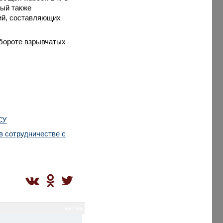
ный также
ий, составляющих
обороте взрывчатых
СУ
в сотрудничестве с
sm / sm