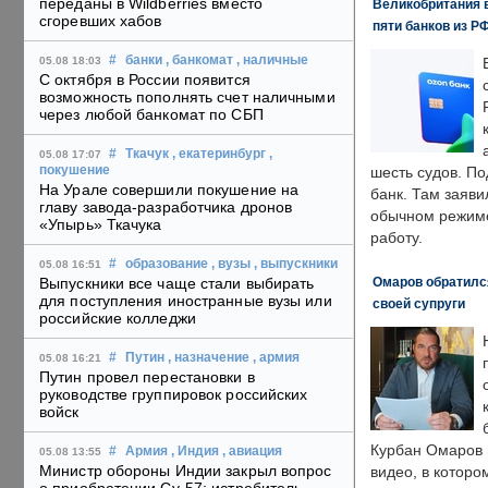
переданы в Wildberries вместо
Великобритания в
сгоревших хабов
пяти банков из Р
#
банки
, банкомат
, наличные
05.08 18:03
С октября в России появится
возможность пополнять счет наличными
через любой банкомат по СБП
#
Ткачук
, екатеринбург
,
05.08 17:07
покушение
шесть судов. По
На Урале совершили покушение на
банк. Там заяви
главу завода-разработчика дронов
обычном режиме
«Упырь» Ткачука
работу.
#
образование
, вузы
, выпускники
05.08 16:51
Омаров обратилс
Выпускники все чаще стали выбирать
для поступления иностранные вузы или
своей супруги
российские колледжи
#
Путин
, назначение
, армия
05.08 16:21
Путин провел перестановки в
руководстве группировок российских
войск
Курбан Омаров в
#
Армия
, Индия
, авиация
05.08 13:55
Министр обороны Индии закрыл вопрос
видео, в которо