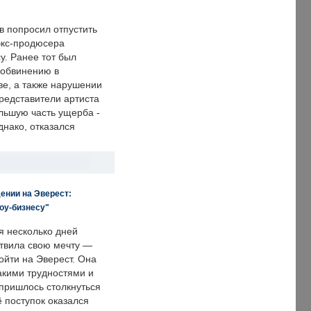
в попросил отпустить
экс-продюсера
у. Ранее тот был
 обвинению в
е, а также нарушении
редставители артиста
льшую часть ущерба -
днако, отказался
ении на Эверест:
оу-бизнесу"
я несколько дней
твила свою мечту —
ойти на Эверест. Она
акими трудностями и
пришлось столкнуться
ё поступок оказался