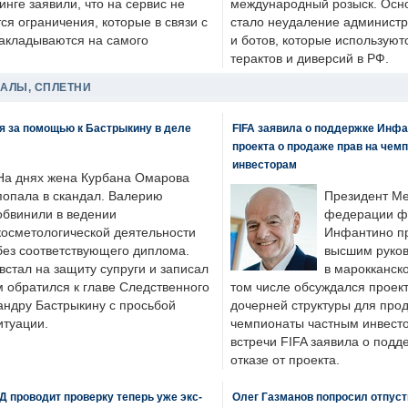
нге заявили, что на сервис не
международный розыск. Осно
я ограничения, которые в связи с
стало неудаление администр
накладываются на самого
и ботов, которые используют
терактов и диверсий в РФ.
ДАЛЫ, СПЛЕТНИ
я за помощью к Бастрыкину в деле
FIFA заявила о поддержке Инфа
проекта о продаже прав на чем
инвесторам
На днях жена Курбана Омарова
попала в скандал. Валерию
Президент М
обвинили в ведении
федерации фу
косметологической деятельности
Инфантино пр
без соответствующего диплома.
высшим руков
стал на защиту супруги и записал
в марокканско
м обратился к главе Следственного
том числе обсуждался проек
андру Бастрыкину с просьбой
дочерней структуры для про
итуации.
чемпионаты частным инвесто
встречи FIFA заявила о под
отказе от проекта.
 проводит проверку теперь уже экс-
Олег Газманов попросил отпуст