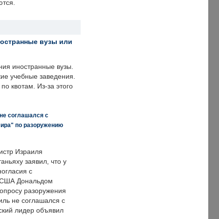
ются.
ностранные вузы или
ния иностранные вузы.
кие учебные заведения.
по квотам. Из-за этого
 не соглашался с
мира" по разоружению
истр Израиля
аньяху заявил, что у
ногласия с
 США Дональдом
опросу разоружения
иль не соглашался с
ский лидер объявил