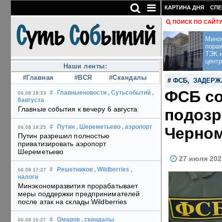
КАРТИНА ДНЯ
СПЕ
ПОИСК ПО САЙТ
Мино
пора
ТЭК и
центр
Наши ленты:
#Главная
#ВСЯ
#Скандалы
#
ФСБ
,
ЗАДЕРЖ
ФСБ со
#
Главныеновости
, Сутьсобытий
,
06.08 18:33
6августа
Главные события к вечеру 6 августа
подозр
#
Путин
, Шереметьево
, аэропорт
Черном
06.08 18:25
Путин разрешил полностью
приватизировать аэропорт
Шереметьево
27 июля 202
#
Решетников
, Wildberries
,
06.08 17:27
налоги
Минэкономразвития прорабатывает
меры поддержки предпринимателей
после атак на склады Wildberries
#
Омаров
, скандалы
06.08 16:27