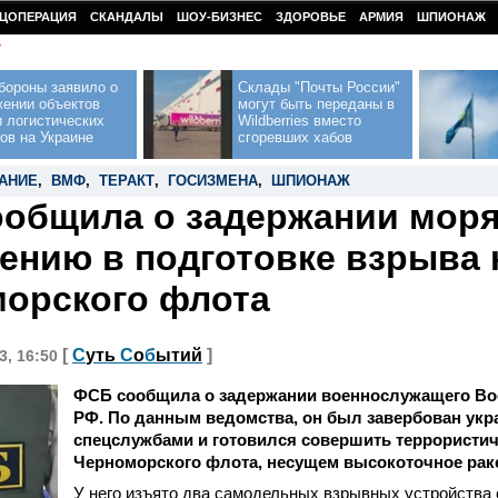
ЦОПЕРАЦИЯ
СКАНДАЛЫ
ШОУ-БИЗНЕС
ЗДОРОВЬЕ
АРМИЯ
ШПИОНАЖ
У
бороны заявило о
Склады "Почты России"
жении объектов
могут быть переданы в
 логистических
Wildberries вместо
ов на Украине
сгоревших хабов
АНИЕ
,
ВМФ
,
ТЕРАКТ
,
ГОСИЗМЕНА
,
ШПИОНАЖ
общила о задержании моря
ению в подготовке взрыва 
орского флота
[
С
уть
С
о
б
ытий
]
3, 16:50
ФСБ сообщила о задержании военнослужащего Во
РФ. По данным ведомства, он был завербован ук
спецслужбами и готовился совершить террористич
Черноморского флота, несущем высокоточное рак
У него изъято два самодельных взрывных устройства 