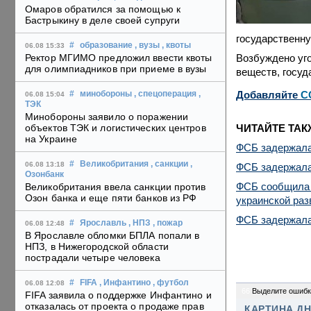
Омаров обратился за помощью к
Бастрыкину в деле своей супруги
государственну
#
образование
, вузы
, квоты
06.08 15:33
Возбуждено уго
Ректор МГИМО предложил ввести квоты
для олимпиадников при приеме в вузы
веществ, госуд
Добавляйте
C
#
минобороны
, спецоперация
,
06.08 15:04
ТЭК
Минобороны заявило о поражении
ЧИТАЙТЕ ТАК
объектов ТЭК и логистических центров
на Украине
ФСБ задержала
#
Великобритания
, санкции
,
06.08 13:18
ФСБ задержала
Озонбанк
ФСБ сообщила 
Великобритания ввела санкции против
Озон банка и еще пяти банков из РФ
украинской раз
ФСБ задержала 
#
Ярославль
, НПЗ
, пожар
06.08 12:48
В Ярославле обломки БПЛА попали в
НПЗ, в Нижегородской области
пострадали четыре человека
#
FIFA
, Инфантино
, футбол
06.08 12:08
66
Выделите ошибк
FIFA заявила о поддержке Инфантино и
отказалась от проекта о продаже прав
КАРТИНА Д