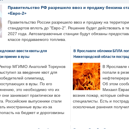
Правительство РФ разрешило ввоз и продажу бензина ст
«Евро-2»
Правительство России разрешило ввоз и продажу на территор
стандартов вплоть до "Евро-2". Решение будет действовать в т
2027 года. Автозаправочные станции будут обязаны предоста
классе продаваемого топлива.
едложил ввести квоты для
В Ярославле обломки БПЛА поп
ри приеме в вузы
Нижегородской области постра
Ректор МГИМО Анатолий Торкунов
В Ярославле 
выступил за введение квот для
попали в рез
победителей олимпиад,
нефтеперера
поступающих в вузы. По его
Об этом сооб
мнению, это необходимо что их
Михаил Еврае
у они занимают практически все
возник пожар, которые сейча
а. Российские выпускники стали
специалисты. Есть и пострад
ать иностранные вузы из-за
осколочные ранения получил
попасть на бюджет и дороговизны