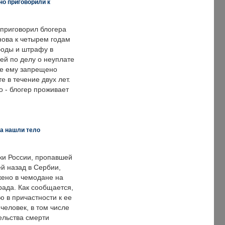
но приговорили к
 приговорил блогера
нова к четырем годам
оды и штрафу в
ей по делу о неуплате
же ему запрещено
е в течение двух лет.
 - блогер проживает
а нашли тело
ки России, пропавшей
й назад в Сербии,
ено в чемодане на
рада. Как сообщается,
ю в причастности к ее
человек, в том числе
ельства смерти