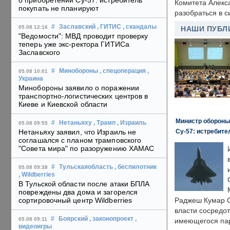
о приобретении Су-57: истребитель
Комитета Алекс
покупать не планируют
разобраться в с
#
Заславский
, ГИТИС
, скандалы
05.08 12:16
НАШИ ПУБЛ
"Ведомости": МВД проводит проверку
теперь уже экс-ректора ГИТИСа
Заславского
#
Минобороны
, спецоперация
,
05.08 10:01
Украина
Минобороны заявило о поражении
транспортно-логистических центров в
Киеве и Киевской области
Министр обороны
#
Нетаньяху
, Трамп
, Израиль
05.08 09:55
Су-57: истребите
Нетаньяху заявил, что Израиль не
соглашался с планом трамповского
"Совета мира" по разоружению ХАМАС
#
Тульскаяобласть
, беспилотник
05.08 09:38
, Wildberries
В Тульской области после атаки БПЛА
повреждены два дома и загорелся
сортировочный центр Wildberries
Раджеш Кумар С
власти сосредо
#
Боярский
, законопроект
,
05.08 09:11
имеющегося пар
видеоигры