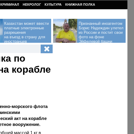
КРИМИНАЛ
НЕКРОЛОГ
КУЛЬТУРА
КНИЖНАЯ ПОЛКА
Казахстан может ввести
Признанный иноагентом
платные электронные
Борис Надеждин улетел
разрешения
из России и постит свои
на въезд в страну для
фото на фоне
иностранцев
Эйфелевой башни
ка по
на корабле
енно-морского флота
раинскими
еский акт на корабле
етное вооружение.
общей массой 1 кг в