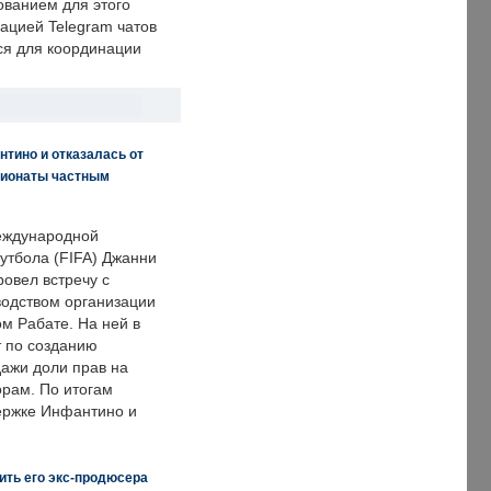
ванием для этого
ацией Telegram чатов
ся для координации
нтино и отказалась от
пионаты частным
еждународной
тбола (FIFA) Джанни
овел встречу с
одством организации
м Рабате. На ней в
т по созданию
дажи доли прав на
рам. По итогам
держке Инфантино и
ить его экс-продюсера