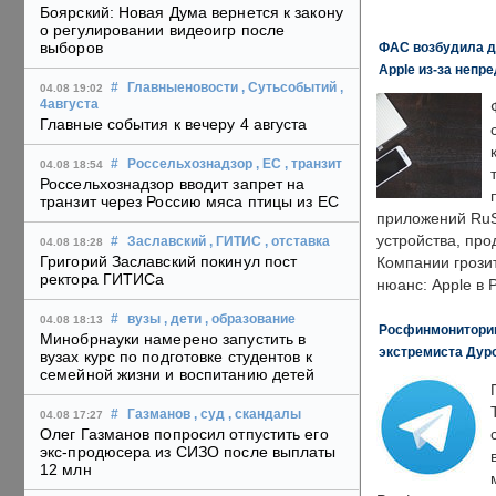
Боярский: Новая Дума вернется к закону
о регулировании видеоигр после
выборов
ФАС возбудила д
Apple из-за непр
#
Главныеновости
, Сутьсобытий
,
04.08 19:02
4августа
Главные события к вечеру 4 августа
#
Россельхознадзор
, ЕС
, транзит
04.08 18:54
Россельхознадзор вводит запрет на
транзит через Россию мяса птицы из ЕС
приложений RuS
устройства, пр
#
Заславский
, ГИТИС
, отставка
04.08 18:28
Григорий Заславский покинул пост
Компании грозит
ректора ГИТИСа
нюанс: Apple в 
#
вузы
, дети
, образование
04.08 18:13
Росфинмониторинг
Минобрнауки намерено запустить в
экстремиста Дуро
вузах курс по подготовке студентов к
семейной жизни и воспитанию детей
#
Газманов
, суд
, скандалы
04.08 17:27
Олег Газманов попросил отпустить его
экс-продюсера из СИЗО после выплаты
12 млн