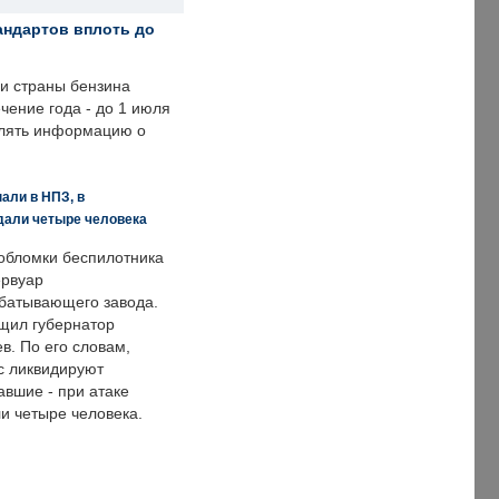
андартов вплоть до
ии страны бензина
ечение года - до 1 июля
влять информацию о
али в НПЗ, в
дали четыре человека
обломки беспилотника
ервуар
батывающего завода.
щил губернатор
в. По его словам,
с ликвидируют
авшие - при атаке
и четыре человека.