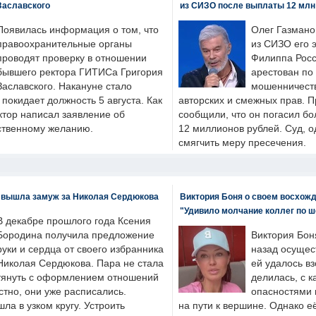
Заславского
из СИЗО после выплаты 12 млн
Появилась информация о том, что
Олег Газмано
правоохранительные органы
из СИЗО его 
проводят проверку в отношении
Филиппа Росс
бывшего ректора ГИТИСа Григория
арестован по
Заславского. Накануне стало
мошенничеств
н покидает должность 5 августа. Как
авторских и смежных прав. П
ктор написал заявление об
сообщили, что он погасил бо
бственному желанию.
12 миллионов рублей. Суд, о
смягчить меру пресечения.
 вышла замуж за Николая Сердюкова
Виктория Боня о своем восхожд
"Удивило молчание коллег по ш
В декабре прошлого года Ксения
Бородина получила предложение
Виктория Бон
руки и сердца от своего избранника
назад осущес
Николая Сердюкова. Пара не стала
ей удалось вз
тянуть с оформлением отношений
делилась, с к
естно, они уже расписались.
опасностями 
а в узком кругу. Устроить
на пути к вершине. Однако е