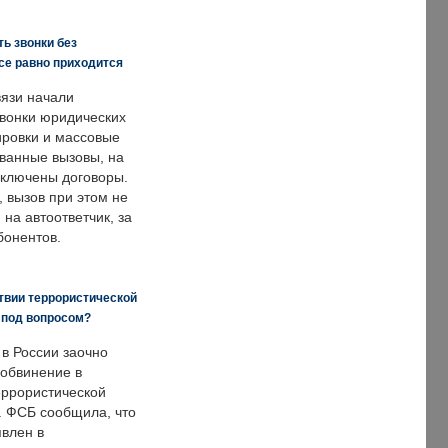
ь звонки без
все равно приходится
язи начали
звонки юридических
ировки и массовые
ванные вызовы, на
аключены договоры.
, вызов при этом не
на автоответчик, за
бонентов.
твии террористической
 под вопросом?
 в России заочно
обвинение в
еррористической
. ФСБ сообщила, что
явлен в