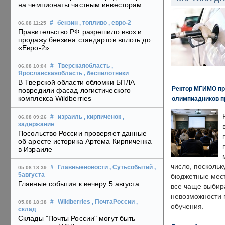
на чемпионаты частным инвесторам
#
бензин
, топливо
, евро-2
06.08 11:25
Правительство РФ разрешило ввоз и
продажу бензина стандартов вплоть до
«Евро-2»
#
Тверскаяобласть
,
06.08 10:04
Ярославскаяобласть
, беспилотники
В Тверской области обломки БПЛА
Ректор МГИМО пр
повредили фасад логистического
комплекса Wildberries
олимпиадников п
#
израиль
, кирпиченок
,
06.08 09:26
задержание
Посольство России проверяет данные
об аресте историка Артема Кирпиченка
в Израиле
число, поскольк
#
Главныеновости
, Сутьсобытий
,
05.08 18:39
5августа
бюджетные мест
Главные события к вечеру 5 августа
все чаще выбир
невозможности 
#
Wildberries
, ПочтаРоссии
,
05.08 18:38
обучения.
склад
Склады "Почты России" могут быть