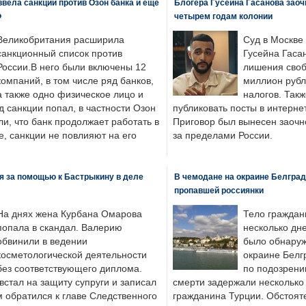
вела санкции против Озон банка и еще
Блогера Гусейна Гасанова заоч
Ф
четырем годам колонии
Великобритания расширила
Суд в Москве
санкционный список против
Гусейна Гаса
России.В него были включены 12
лишения своб
компаний, в том числе ряд банков,
миллион рубл
а также одно физическое лицо и
налогов. Так
д санкции попал, в частности Озон
публиковать посты в интернет
ли, что банк продолжает работать в
Приговор был вынесен заочно
, санкции не повлияют на его
за пределами России.
я за помощью к Бастрыкину в деле
В чемодане на окраине Белград
пропавшей россиянки
На днях жена Курбана Омарова
Тело граждан
попала в скандал. Валерию
несколько дне
обвинили в ведении
было обнаруж
косметологической деятельности
окраине Белг
без соответствующего диплома.
по подозрени
стал на защиту супруги и записал
смерти задержали несколько 
м обратился к главе Следственного
гражданина Турции. Обстоят