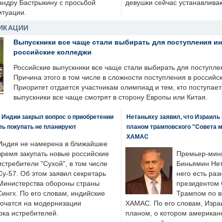
андру Бастрыкину с просьбой
девушки сейчас устанавлива
итуации.
ИКАЦИИ
Выпускники все чаще стали выбирать для поступления и
российские колледжи
Российские выпускники все чаще стали выбирать для поступле
Причина этого в том числе в сложности поступления в российс
Приоритет отдается участникам олимпиад и тем, кто поступает 
выпускники все чаще смотрят в сторону Европы или Китая.
 Индии закрыл вопрос о приобретении
Нетаньяху заявил, что Израиль
ль покупать не планируют
планом трамповского "Совета 
ХАМАС
Индия не намерена в ближайшее
время закупать новые российские
Премьер-мин
истребители "Сухой", в том числе
Биньямин Нет
Су-57. Об этом заявил секретарь
него есть раз
Министерства обороны страны
президентом
ингх. По его словам, индийские
Трампом по в
точатся на модернизации
ХАМАС. По его словам, Изра
ка истребителей.
планом, о котором американ