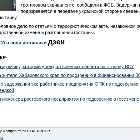
тротиловом эквиваленте, сообщили в ФСБ. Задержан
подозревается в передаче украинской стороне сведен
ю тайну.
ловное дело по статьям о террористическом акте, незаконном 
арственной измене и разглашении гостайны.
дзен
Сб
в свои источники
ЖЕ:
 мужчину, который убеждал военных перейти на сторону ВСУ
 жителя Хабаровского края по подозрению в финансировании В
о задержании экс-работников предприятия ОПК по подозрению 
ведкой
инженера ростовского предприятия по подозрению в госизмене
у и отправьте по
CTRL+ENTER
НЯ