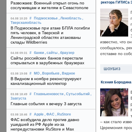
ректора ГИТИСа 
Развожаев: Военный открыл огонь по
сослуживцам и жителям в Севастополе
#
Подмосковье
, Ленобласть
,
04.08 10:20
Тверскаяобласть
В Подмосковье при атаке БПЛА погибли
пять человек, в Тверской и
Ленинградской областях атакованы
известно, что о
склады Wildberries
сообщалось, ре
#
банки
, сайты
, браузер
04.08 09:31
отставке по со
Сайты российских банков перестали
открываться в зарубежных браузерах
ШОУБИЗ
#
МО
, Воробьев
, Видное
03.08 19:08
В Видном в ноябре реконструируют
Ксения Бородина
канализационный коллектор
#
Главныеновости
, Сутьсобытий
,
03.08 18:49
3августа
Главные события к вечеру 3 августа
#
Apple
, ФАС
, RuStore
03.08 18:46
ФАС возбудила дело против давно
– как стало изв
ушедшей из РФ Apple из-за
Церемония прошл
непредустановки RuStore и Max