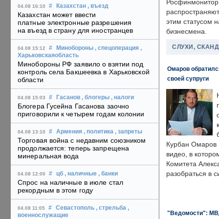
Росфинмонитори
#
Казахстан
, въезд
04.08 16:10
распространяютс
Казахстан может ввести
этим статусом 
платные электронные разрешения
на въезд в страну для иностранцев
бизнесмена.
СЛУХИ, СКАН
#
Минобороны
, спецоперация
,
04.08 15:12
Харьковскаяобласть
Минобороны РФ заявило о взятии под
Омаров обратилс
контроль села Бакшеевка в Харьковской
своей супруги
области
#
Гасанов
, блогеры
, налоги
04.08 15:03
Блогера Гусейна Гасанова заочно
приговорили к четырем годам колонии
#
Армения
, политика
, запреты
04.08 13:10
Торговая война с недавним союзником
Курбан Омаров в
продолжается: теперь запрещена
видео, в которо
минеральная вода
Комитета Алекс
разобраться в с
#
цб
, наличные
, банки
04.08 12:00
Спрос на наличные в июле стал
рекордным в этом году
#
Севастополь
, стрельба
,
04.08 11:05
"Ведомости": МВД
военнослужащие