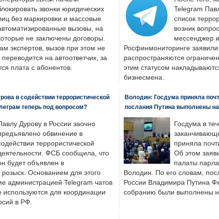
блокировать звонки юридических
Telegram Пав
лиц без маркировки и массовые
список террор
автоматизированные вызовы, на
возник вопрос
которые не заключены договоры.
мессенджер и
ам экспертов, вызов при этом не
Росфинмониторинге заявили, 
 переводится на автоответчик, за
распространяются ограничени
ся плата с абонентов.
этим статусом накладываютс
бизнесмена.
рова в содействии террористической
Володин: Госдума приняла почти
леграм теперь под вопросом?
послания Путина выполнены н
Павлу Дурову в России заочно
Госдума в теч
предъявлено обвинение в
заканчивающе
содействии террористической
приняла почти
деятельности. ФСБ сообщила, что
Об этом заяв
он будет объявлен в
палаты парла
розыск. Основанием для этого
Володин. По его словам, пос
ие администрацией Telegram чатов
России Владимира Путина Ф
е используются для координации
собранию были выполнены н
рсий в РФ.