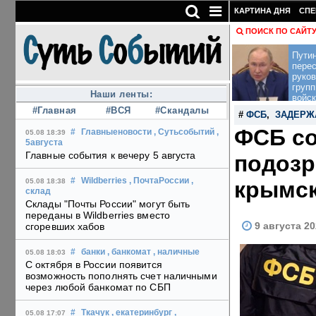
КАРТИНА ДНЯ
СПЕ
ПОИСК ПО САЙТ
Пути
перес
руко
групп
Наши ленты:
войск
#Главная
#ВСЯ
#Скандалы
#
ФСБ
,
ЗАДЕРЖ
ФСБ со
#
Главныеновости
, Сутьсобытий
,
05.08 18:39
5августа
Главные события к вечеру 5 августа
подозр
#
Wildberries
, ПочтаРоссии
,
крымск
05.08 18:38
склад
Склады "Почты России" могут быть
переданы в Wildberries вместо
9 августа 20
сгоревших хабов
#
банки
, банкомат
, наличные
05.08 18:03
С октября в России появится
возможность пополнять счет наличными
через любой банкомат по СБП
#
Ткачук
, екатеринбург
,
05.08 17:07