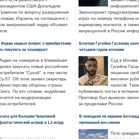
президентом США Дональдом
информполити
Трампом по вопросу разоружения
Законопроект предусматрива
словам, Израиль не соглашался с
играх по номеру телефона ил
ром американский лидер объявил
маркировку контента, а также
еле.
запрещенной в России инфо
 Индии закрыл вопрос о приобретении
Блогера Гусейна Гасанова заоч
ль покупать не планируют
четырем годам колонии
Индия не намерена в ближайшее
Суд в Москве
время закупать новые российские
Гусейна Гаса
истребители "Сухой", в том числе
лишения своб
Су-57. Об этом заявил секретарь
миллион рубл
Министерства обороны страны
налогов. Так
ингх. По его словам, индийские
публиковать посты в интернет
точатся на модернизации
Приговор был вынесен заочно
ка истребителей.
за пределами России.
осила для Валерии Чекалиной
В чемодане на окраине Белград
фантастический штраф в 1,2 млрд
пропавшей россиянки
Тело граждан