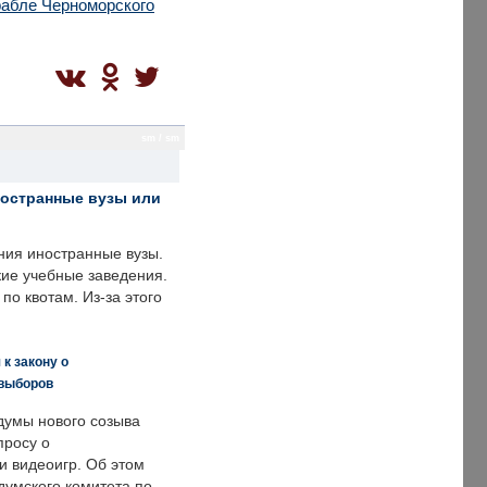
рабле Черноморского
sm / sm
ностранные вузы или
ния иностранные вузы.
кие учебные заведения.
по квотам. Из-за этого
к закону о
 выборов
думы нового созыва
просу о
и видеоигр. Об этом
думского комитета по