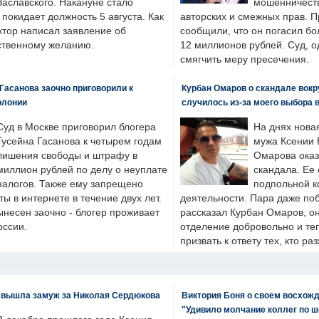
Заславского. Накануне стало
мошенничеств
н покидает должность 5 августа. Как
авторских и смежных прав. П
ктор написал заявление об
сообщили, что он погасил бо
бственному желанию.
12 миллионов рублей. Суд, о
смягчить меру пресечения.
Гасанова заочно приговорили к
Курбан Омаров о скандале вокр
олонии
случилось из-за моего выбора 
Суд в Москве приговорил блогера
На днях нова
Гусейна Гасанова к четырем годам
мужа Ксении 
лишения свободы и штрафу в
Омарова оказ
миллион рублей по делу о неуплате
скандала. Ее
налогов. Также ему запрещено
подпольной к
ты в интернете в течение двух лет.
деятельности. Пара даже поб
ынесен заочно - блогер проживает
рассказал Курбан Омаров, о
оссии.
отделение добровольно и т
призвать к ответу тех, кто ра
 вышла замуж за Николая Сердюкова
Виктория Боня о своем восхожд
"Удивило молчание коллег по ш