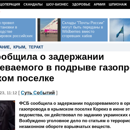
ЦОПЕРАЦИЯ
СКАНДАЛЫ
ШОУ-БИЗНЕС
ЗДОРОВЬЕ
АРМИЯ
ШПИОНАЖ
У
н провел
Склады "Почты России"
тановки в
могут быть переданы в
водстве
Wildberries вместо
ировок российских
сгоревших хабов
АНИЕ
,
КРЫМ
,
ТЕРАКТ
общила о задержании
еваемого в подрыве газопр
ом поселке
[
С
уть
С
о
б
ытий
]
23, 11:12
ФСБ сообщила о задержании подозреваемого в ор
газопровода в крымском поселке Кореиз в июне эт
ведомства, он действовал по заданию украинских 
Возбуждено уголовное дело по статьям о террорис
незаконном обороте взрывчатых веществ.