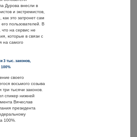
ла Дурова внесли в
истов и экстремистов,
, как это затронет сам
 его пользователей. В
что на сервис не
я, которые в связи с
я на самого
 3 тыс. законов,
а 100%
ение своего
гося восьмого созыва
 три тысячи законов.
ил спикер нижней
мента Вячеслав
лания президента
едеральному
а 100%.