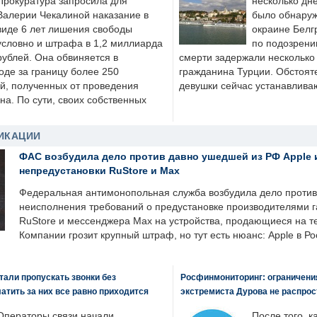
Прокуратура запросила для
несколько дне
Валерии Чекалиной наказание в
было обнаруж
виде 6 лет лишения свободы
окраине Белг
условно и штрафа в 1,2 миллиарда
по подозрени
рублей. Она обвиняется в
смерти задержали несколько 
оде за границу более 250
гражданина Турции. Обстоят
й, полученных от проведения
девушки сейчас устанавлива
а. По сути, своих собственных
ИКАЦИИ
ФАС возбудила дело против давно ушедшей из РФ Apple 
непредустановки RuStore и Max
Федеральная антимонопольная служба возбудила дело против 
неисполнения требований о предустановке производителями 
RuStore и мессенджера Max на устройства, продающиеся на т
Компании грозит крупный штраф, но тут есть нюанс: Apple в Ро
али пропускать звонки без
Росфинмониторинг: ограничения
латить за них все равно приходится
экстремиста Дурова не распрос
Операторы связи начали
После того, к