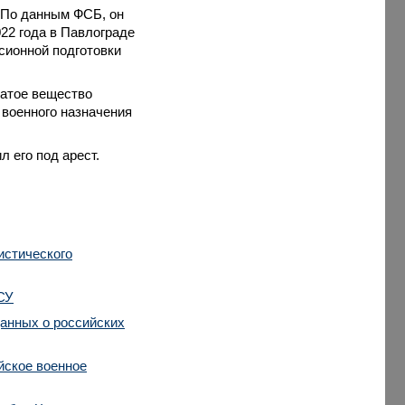
 По данным ФСБ, он
22 года в Павлограде
сионной подготовки
чатое вещество
 военного назначения
л его под арест.
истического
СУ
анных о российских
йское военное