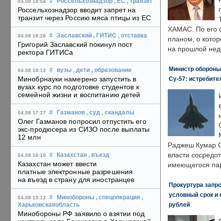
#
Россельхознадзор
, ЕС
, транзит
04.08 18:54
Россельхознадзор вводит запрет на
транзит через Россию мяса птицы из ЕС
ХАМАС. По его 
#
Заславский
, ГИТИС
, отставка
04.08 18:28
планом, о кото
Григорий Заславский покинул пост
на прошлой нед
ректора ГИТИСа
Министр обороны
#
вузы
, дети
, образование
04.08 18:13
Минобрнауки намерено запустить в
Су-57: истребите
вузах курс по подготовке студентов к
семейной жизни и воспитанию детей
#
Газманов
, суд
, скандалы
04.08 17:27
Олег Газманов попросил отпустить его
экс-продюсера из СИЗО после выплаты
12 млн
Раджеш Кумар С
власти сосредо
#
Казахстан
, въезд
04.08 16:10
Казахстан может ввести
имеющегося пар
платные электронные разрешения
на въезд в страну для иностранцев
Прокуртура запр
условный срок и 
#
Минобороны
, спецоперация
,
04.08 15:12
рублей
Харьковскаяобласть
Минобороны РФ заявило о взятии под