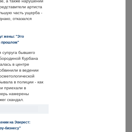
е, а также нарушении
редставители артиста
льшую часть ущерба -
днако, отказался
уг жены: "Это
в прошлом"
я супруга бывшего
Бородиной Курбана
алась в центре
 обвинили в ведении
осметологической
ывала в полиции - как
ни приехали в
еперь намерены
зжег скандал.
ении на Эверест:
оу-бизнесу"