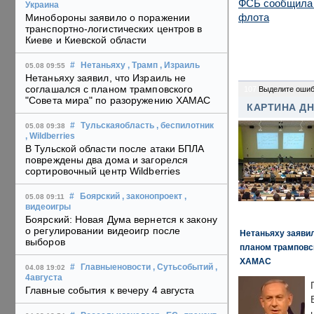
ФСБ сообщила о
Украина
флота
Минобороны заявило о поражении
транспортно-логистических центров в
Киеве и Киевской области
#
Нетаньяху
, Трамп
, Израиль
05.08 09:55
Нетаньяху заявил, что Израиль не
соглашался с планом трамповского
107
Выделите ошиб
"Совета мира" по разоружению ХАМАС
КАРТИНА Д
#
Тульскаяобласть
, беспилотник
05.08 09:38
, Wildberries
В Тульской области после атаки БПЛА
повреждены два дома и загорелся
сортировочный центр Wildberries
#
Боярский
, законопроект
,
05.08 09:11
видеоигры
Боярский: Новая Дума вернется к закону
о регулировании видеоигр после
Нетаньяху заявил
выборов
планом трамповс
ХАМАС
#
Главныеновости
, Сутьсобытий
,
04.08 19:02
4августа
Главные события к вечеру 4 августа