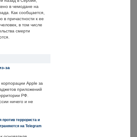
й назад в Сербии,
ено в чемодане на
рада. Как сообщается,
ю в причастности к ее
человек, в том числе
ельства смерти
ются.
из-за
корпорации Apple за
гаджетов приложений
ерритории РФ.
ссии ничего и не
 против террориста и
траняются на Telegram
ак основателя