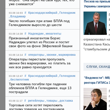
Мороз: "Она берет на свой курс тех, кто
Песков на призыв
уже снимается"
Украины замороз
#
Краснодарскийкрай
, Геленджик
03.08 16:03
, Владимир
Число погибших при атаке БПЛА под
Геленджиком выросло до шести
#
Надеждин
, иноагенты
03.08 14:38
Признанный иноагентом Борис
отреагировал н
Надеждин улетел из России и постит
Казахстана Кас
свои фото на фоне Эйфелевой башни
"стамбульским 
#
операторы
, звонки
, маркировка
03.08 14:14
Операторы перестали пропускать
звонки без маркировки, но платить за
СЛУХИ, СКАН
них все равно приходится
#
Краснодарскийкрай
, Геленджик
03.08 12:47
"Ведомости": МВД
, беспилотник
ректора ГИТИСа 
Три человека погибли при падении
обломков БПЛА в Геленджике, еще 13
пострадали
#
ритейлеры
, товары
, доставка
03.08 11:17
Торговые сети хотят переложить
доставку товаров на поставщиков