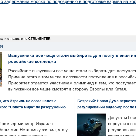
 задержании моряка по подозрению в подготовке взрыва на ко
ку и отправьте по
CTRL+ENTER
НЯ
Выпускники все чаще стали выбирать для поступления и
российские колледжи
Российские выпускники все чаще стали выбирать для поступле
Причина этого в том числе в сложности поступления в российс
Приоритет отдается участникам олимпиад и тем, кто поступает 
выпускники все чаще смотрят в сторону Европы или Китая.
, что Израиль не соглашался с
Боярский: Новая Дума вернется 
кого "Совета мира" по разоружению
регулировании видеоигр после
Депутаты Гос
Премьер-министр Израиля
вернутся к во
Биньямин Нетаньяху заявил, что у
регулировани
него есть разногласия с
заявил глава 