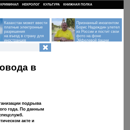
КРИМИНАЛ
НЕКРОЛОГ
КУЛЬТУРА
КНИЖНАЯ ПОЛКА
Казахстан может ввести
Признанный иноагентом
платные электронные
Борис Надеждин улетел
разрешения
из России и постит свои
на въезд в страну для
фото на фоне
иностранцев
Эйфелевой башни
овода в
ганизации подрыва
ого года. По данным
спецслужб.
тическом акте и