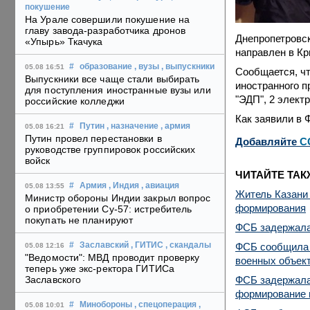
покушение
На Урале совершили покушение на
главу завода-разработчика дронов
Днепропетровск
«Упырь» Ткачука
направлен в Кр
#
образование
, вузы
, выпускники
05.08 16:51
Сообщается, чт
Выпускники все чаще стали выбирать
иностранного п
для поступления иностранные вузы или
"ЭДП", 2 элект
российские колледжи
Как заявили в 
#
Путин
, назначение
, армия
05.08 16:21
Путин провел перестановки в
Добавляйте
C
руководстве группировок российских
войск
ЧИТАЙТЕ ТАК
#
Армия
, Индия
, авиация
05.08 13:55
Житель Казани 
Министр обороны Индии закрыл вопрос
формирования
о приобретении Су-57: истребитель
покупать не планируют
ФСБ задержала
ФСБ сообщила о
#
Заславский
, ГИТИС
, скандалы
05.08 12:16
"Ведомости": МВД проводит проверку
военных объек
теперь уже экс-ректора ГИТИСа
ФСБ задержала 
Заславского
формирование 
#
Минобороны
, спецоперация
,
05.08 10:01