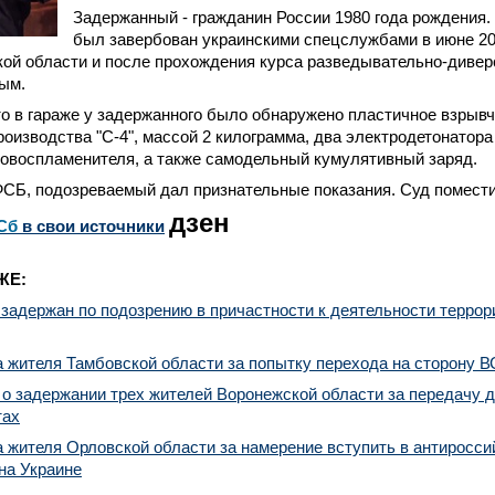
Задержанный - гражданин России 1980 года рождения.
был завербован украинскими спецслужбами в июне 20
ой области и после прохождения курса разведывательно-дивер
ым.
о в гараже у задержанного было обнаружено пластичное взрыв
роизводства "С-4", массой 2 килограмма, два электродетонатора
ровоспламенителя, а также самодельный кумулятивный заряд.
ФСБ, подозреваемый дал признательные показания. Суд помести
дзен
Сб
в свои источники
ЖЕ:
задержан по подозрению в причастности к деятельности террор
 жителя Тамбовской области за попытку перехода на сторону В
 задержании трех жителей Воронежской области за передачу д
тах
жителя Орловской области за намерение вступить в антиросси
на Украине