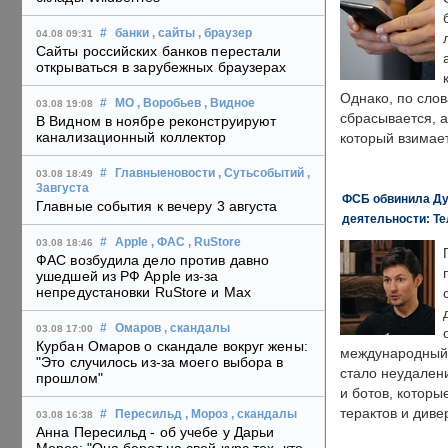
#
банки
, сайты
, браузер
04.08 09:31
Сайты российских банков перестали
открываться в зарубежных браузерах
Однако, по слов
#
МО
, Воробьев
, Видное
03.08 19:08
сбрасывается, а
В Видном в ноябре реконструируют
канализационный коллектор
который взимает
#
Главныеновости
, Сутьсобытий
,
03.08 18:49
3августа
ФСБ обвинила Ду
Главные события к вечеру 3 августа
деятельности: Те
#
Apple
, ФАС
, RuStore
03.08 18:46
ФАС возбудила дело против давно
ушедшей из РФ Apple из-за
непредустановки RuStore и Max
#
Омаров
, скандалы
03.08 17:00
Курбан Омаров о скандале вокруг жены:
международный 
"Это случилось из-за моего выбора в
стало неудален
прошлом"
и ботов, которы
терактов и диве
#
Пересильд
, Мороз
, скандалы
03.08 16:38
Анна Пересильд - об учебе у Дарьи