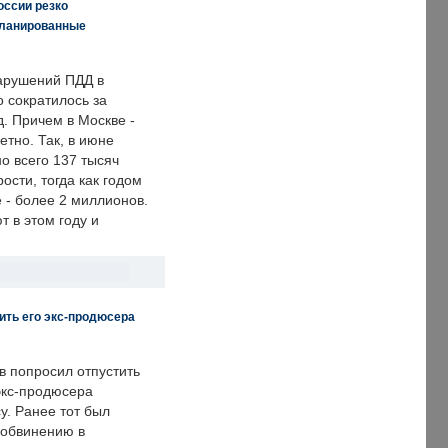
оссии резко
планированные
арушений ПДД в
о сократилось за
. Причем в Москве -
етно. Так, в июне
о всего 137 тысяч
сти, тогда как годом
 - более 2 миллионов.
 в этом году и
ить его экс-продюсера
в попросил отпустить
экс-продюсера
у. Ранее тот был
 обвинению в