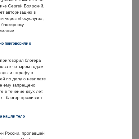
ке Сергей Боярский.
ет авторизацию в
и через «Госуслуги»,
 блокировку
рмации.
но приговорили к
 приговорил блогера
нова к четырем годам
оды и штрафу в
ей по делу о неуплате
же ему запрещено
е в течение двух лет.
 - блогер проживает
а нашли тело
ки России, пропавшей