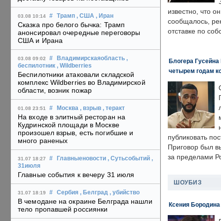
известно, что о
#
Трамп
, США
, Иран
03.08 10:14
сообщалось, ре
Сказка про белого бычка: Трамп
отставке по со
анонсировал очередные переговоры
США и Ирана
#
Владимирскаяобласть
,
03.08 09:02
Блогера Гусейна 
беспилотник
, Wildberries
четырем годам к
Беспилотники атаковали складской
комплекс Wildberries во Владимирской
области, возник пожар
#
Москва
, взрыв
, теракт
01.08 23:51
На входе в элитный ресторан на
Кудринской площади в Москве
произошел взрыв, есть погибшие и
публиковать пос
много раненых
Приговор был в
за пределами Р
#
Главныеновости
, Сутьсобытий
,
31.07 18:27
31июля
Главные события к вечеру 31 июля
ШОУБИЗ
#
Сербия
, Белград
, убийство
31.07 18:19
В чемодане на окраине Белграда нашли
Ксения Бородина
тело пропавшей россиянки