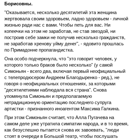
Борисовны.
"Оказывается, несколько десятилетий эта женщина
жертвовала своим здоровьем, ладно здоровьем - личной
жизнью ради нас с вами. Чтобы петь для вас. Ни
копеечки на этом не заработав, не став звездой, ни
построив себе замки не получив несколько гражданств,
не заработав хренову уйму денег", - ядовито прошлась
по Примадонне пропагандистка.
Она особо подчеркнула, что "это говорит человек, у
которого только браков было несколько" (у самой
Симоньян - всего два, включая первый неофициальный
с телепродюсером Андреем Благодыренко - ред.), не
говоря о неофициальных отношениях, за которыми
"десятилетиями наблюдала вся страна". Снова
упомянула Симоньян и предполагаемую
нетрадиционную ориентацию последнего супруга
артистки - признанного иноагентом Максима Галкина.
При этом Симоньян считает, что Алла Пугачева на
самом деле уже утратила симпатии народа, и в то время,
как безуспешно пытается снова их завоевать, "люди
стоят в очереди в Большой театр, чтобы послушать