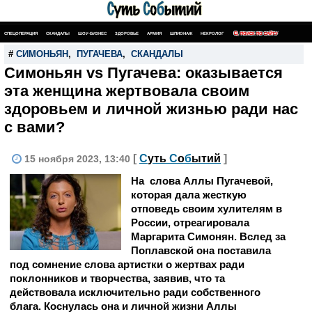
СПЕЦОПЕРАЦИЯ
СКАНДАЛЫ
ШОУ-БИЗНЕС
ЗДОРОВЬЕ
АРМИЯ
ШПИОНАЖ
НЕКРОЛОГ
ПОИСК ПО САЙТУ
#
СИМОНЬЯН
,
ПУГАЧЕВА
,
СКАНДАЛЫ
Симоньян vs Пугачева: оказывается
эта женщина жертвовала своим
здоровьем и личной жизнью ради нас
с вами?
[
С
уть
С
о
б
ытий
]
15 ноября 2023, 13:40
На слова Аллы Пугачевой,
которая дала жесткую
отповедь своим хулителям в
России, отреагировала
Маргарита Симонян. Вслед за
Поплавской она поставила
под сомнение слова артистки о жертвах ради
поклонников и творчества, заявив, что та
действовала исключительно ради собственного
блага. Коснулась она и личной жизни Аллы