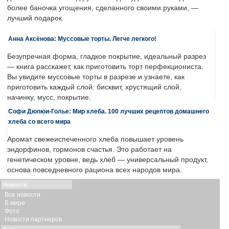
более баночка угощения, сделанного своими руками, —
лучший подарок.
Анна Аксёнова: Муссовые торты. Легче легкого!
Безупречная форма, гладкое покрытие, идеальный разрез
— книга расскажет, как приготовить торт перфекциониста.
Вы увидите муссовые торты в разрезе и узнаете, как
приготовить каждый слой: бисквит, хрустящий слой,
начинку, мусс, покрытие.
Софи Дюпюи-Голье: Мир хлеба. 100 лучших рецептов домашнего
хлеба со всего мира
Аромат свежеиспеченного хлеба повышает уровень
эндорфинов, гормонов счастья. Это работает на
генетическом уровне, ведь хлеб — универсальный продукт,
основа повседневного рациона всех народов мира.
Новости
Все новости
В мире
Фото
Новости партнеров