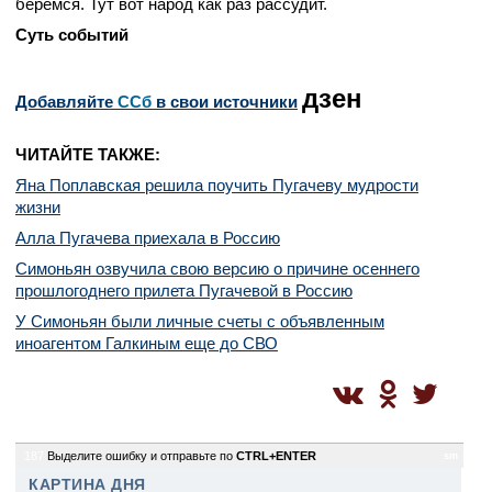
беремся. Тут вот народ как раз рассудит.
Суть событий
дзен
Добавляйте
CСб
в свои источники
ЧИТАЙТЕ ТАКЖЕ:
Яна Поплавская решила поучить Пугачеву мудрости
жизни
Алла Пугачева приехала в Россию
Симоньян озвучила свою версию о причине осеннего
прошлогоднего прилета Пугачевой в Россию
У Симоньян были личные счеты с объявленным
иноагентом Галкиным еще до СВО
187
Выделите ошибку и отправьте по
CTRL+ENTER
sm
КАРТИНА ДНЯ