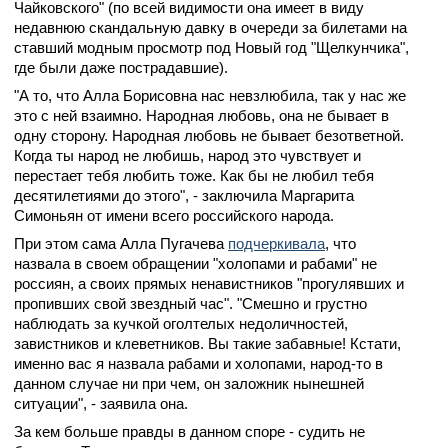
Чайковского" (по всей видимости она имеет в виду
недавнюю скандальную давку в очереди за билетами на
ставший модным просмотр под Новый год "Щелкунчика",
где были даже пострадавшие).
"А то, что Алла Борисовна нас невзлюбила, так у нас же
это с ней взаимно. Народная любовь, она не бывает в
одну сторону. Народная любовь не бывает безответной.
Когда ты народ не любишь, народ это чувствует и
перестает тебя любить тоже. Как бы не любил тебя
десятилетиями до этого", - заключила Маргарита
Симоньян от имени всего российского народа.
При этом сама Алла Пугачева
подчеркивала
, что
назвала в своем обращении "холопами и рабами" не
россиян, а своих прямых ненавистников "прогулявших и
пропивших свой звездный час". "Смешно и грустно
наблюдать за кучкой оголтелых недоличностей,
завистников и клеветников. Вы такие забавные! Кстати,
именно вас я назвала рабами и холопами, народ-то в
данном случае ни при чем, он заложник нынешней
ситуации", - заявила она.
За кем больше правды в данном споре - судить не