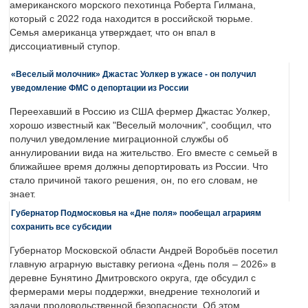
американского морского пехотинца Роберта Гилмана,
который с 2022 года находится в российской тюрьме.
Семья американца утверждает, что он впал в
диссоциативный ступор.
«Веселый молочник» Джастас Уолкер в ужасе - он получил
уведомление ФМС о депортации из России
Переехавший в Россию из США фермер Джастас Уолкер,
хорошо известный как "Веселый молочник", сообщил, что
получил уведомление миграционной службы об
аннулировании вида на жительство. Его вместе с семьей в
ближайшее время должны депортировать из России. Что
стало причиной такого решения, он, по его словам, не
знает.
Губернатор Подмосковья на «Дне поля» пообещал аграриям
сохранить все субсидии
Губернатор Московской области Андрей Воробьёв посетил
главную аграрную выставку региона «День поля – 2026» в
деревне Бунятино Дмитровского округа, где обсудил с
фермерами меры поддержки, внедрение технологий и
задачи продовольственной безопасности. Об этом