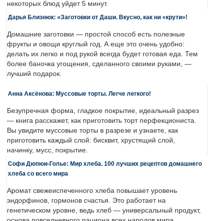
некоторых блюд уйдет 5 минут.
Дарья Близнюк: «Заготовки от Даши. Вкусно, как ни «крути»!
Домашние заготовки — простой способ есть полезные
фрукты и овощи круглый год. А еще это очень удобно:
делать их легко и под рукой всегда будет готовая еда. Тем
более баночка угощения, сделанного своими руками, —
лучший подарок.
Анна Аксёнова: Муссовые торты. Легче легкого!
Безупречная форма, гладкое покрытие, идеальный разрез
— книга расскажет, как приготовить торт перфекциониста.
Вы увидите муссовые торты в разрезе и узнаете, как
приготовить каждый слой: бисквит, хрустящий слой,
начинку, мусс, покрытие.
Софи Дюпюи-Голье: Мир хлеба. 100 лучших рецептов домашнего
хлеба со всего мира
Аромат свежеиспеченного хлеба повышает уровень
эндорфинов, гормонов счастья. Это работает на
генетическом уровне, ведь хлеб — универсальный продукт,
основа повседневного рациона всех народов мира.