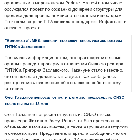
организации в марокканском Рабате. На ней в том числе
обсуждался проект по созданию дочерней структуры для
продажи доли прав на чемпионаты частным инвесторам.
По итогам встречи FIFA заявила о поддержке Инфантино и
отказе от проекта.
"Ведомости": МВД проводит проверку теперь уже экс-ректора
ГИТИСа Заславского
Появилась информация о том, что правоохранительные
органы проводят проверку в отношении бывшего ректора
ГИТИСа Григория Заславского. Накануне стало известно,
что он покидает должность 5 августа. Как сообщалось,
ректор написал заявление об отставке по собственному
желанию.
Олег Газманов попросил отпустить его экс-продюсера из СИЗО
после выплаты 12 млн
Олег Газманов попросил отпустить из СИЗО его экс-
продюсера Филиппа Россу. Ранее тот был арестован по
обвинению в мошенничестве, а также нарушении авторских
и смежных прав. Представители артиста сообщили, что он
погасил большую часть ущерба - 12 миллионов рублей.