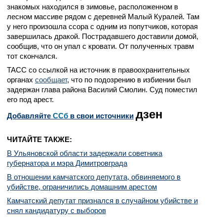
знакомых находился в зимовье, расположенном в
лесном массиве рядом с деревней Малый Куралей. Там
у него произошла ссора с одним из попутчиков, которая
завершилась дракой. Пострадавшего доставили домой,
сообщив, что он упал с кровати. От полученных травм
тот скончался.
ТАСС со ссылкой на источник в правоохранительных
органах
сообщает
, что по подозрению в избиении был
задержан глава района Василий Смолин. Суд поместил
его под арест.
дзен
Добавляйте
CСб
в свои источники
ЧИТАЙТЕ ТАКЖЕ:
В Ульяновской области задержали советника
губернатора и мэра Димитровграда
В отношении камчатского депутата, обвиняемого в
убийстве, ограничились домашним арестом
Камчатский депутат признался в случайном убийстве и
снял кандидатуру с выборов