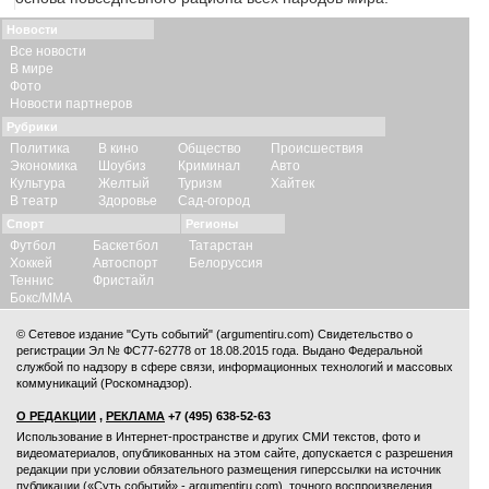
Новости
Все новости
В мире
Фото
Новости партнеров
Рубрики
Политика
В кино
Общество
Происшествия
Экономика
Шоубиз
Криминал
Авто
Культура
Желтый
Туризм
Хайтек
В театр
Здоровье
Сад-огород
Спорт
Регионы
Футбол
Баскетбол
Татарстан
Хоккей
Автоспорт
Белоруссия
Теннис
Фристайл
Бокс/ММА
© Сетевое издание "Суть событий" (argumentiru.com) Свидетельство о
регистрации Эл № ФС77-62778 от 18.08.2015 года. Выдано Федеральной
службой по надзору в сфере связи, информационных технологий и массовых
коммуникаций (Роскомнадзор).
О РЕДАКЦИИ
,
РЕКЛАМА
+7 (495) 638-52-63
Использование в Интернет-пространстве и других СМИ текстов, фото и
видеоматериалов, опубликованных на этом сайте, допускается с
разрешения
редакции
при условии обязательного размещения гиперссылки на источник
публикации («Суть событий» - argumentiru.com), точного воспроизведения