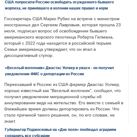
США попросили Россию освободить осужденного бывшего
морпеха, не принявшего в колонии наших правил и норм
Госсекретарь США Марко Рубио на встрече с министром
иностранных дел Сергеем Лавровым, которая прошла 23
июля, подписал вопрос об освобождении бывшего
американского морского пехотинца Роберта Гилмана,
который с 2022 года находится в российской тюрьме.
Семья американца утверждает, что он впал в
диссоциативный ступор.
«Веселый молочник» Джастас Уолкер в ужасе - он получил
уведомление ФМС о депортации из России
Переехавший в Россию из США фермер Джастас Уолкер,
хорошо известный как "Веселый молочник", сообщил, что
получил уведомление миграционной службы об
аннулировании вида на жительство. Его вместе с семьей в
ближайшее время должны депортировать из России. Что
стало причиной такого решения, он, по его словам, не
знает.
Губернатор Подмосковья на «Дне поля» пообещал аграриям
сохранить все субсидии