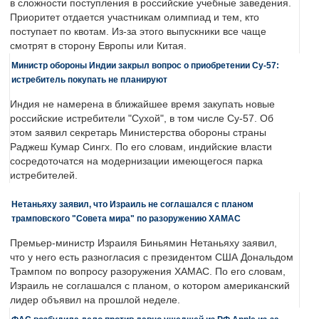
в сложности поступления в российские учебные заведения.
Приоритет отдается участникам олимпиад и тем, кто
поступает по квотам. Из-за этого выпускники все чаще
смотрят в сторону Европы или Китая.
Министр обороны Индии закрыл вопрос о приобретении Су-57:
истребитель покупать не планируют
Индия не намерена в ближайшее время закупать новые
российские истребители "Сухой", в том числе Су-57. Об
этом заявил секретарь Министерства обороны страны
Раджеш Кумар Сингх. По его словам, индийские власти
сосредоточатся на модернизации имеющегося парка
истребителей.
Нетаньяху заявил, что Израиль не соглашался с планом
трамповского "Совета мира" по разоружению ХАМАС
Премьер-министр Израиля Биньямин Нетаньяху заявил,
что у него есть разногласия с президентом США Дональдом
Трампом по вопросу разоружения ХАМАС. По его словам,
Израиль не соглашался с планом, о котором американский
лидер объявил на прошлой неделе.