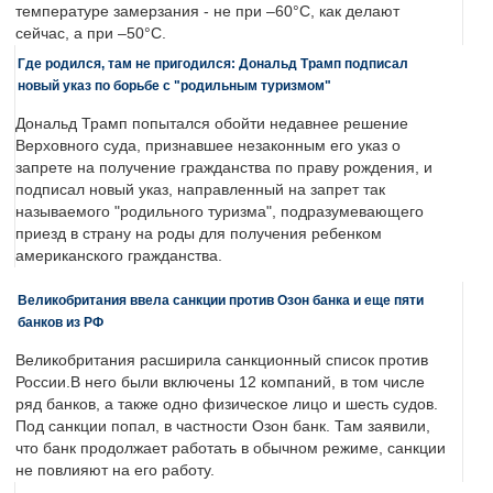
температуре замерзания - не при –60°C, как делают
сейчас, а при –50°C.
Где родился, там не пригодился: Дональд Трамп подписал
новый указ по борьбе с "родильным туризмом"
Дональд Трамп попытался обойти недавнее решение
Верховного суда, признавшее незаконным его указ о
запрете на получение гражданства по праву рождения, и
подписал новый указ, направленный на запрет так
называемого "родильного туризма", подразумевающего
приезд в страну на роды для получения ребенком
американского гражданства.
Великобритания ввела санкции против Озон банка и еще пяти
банков из РФ
Великобритания расширила санкционный список против
России.В него были включены 12 компаний, в том числе
ряд банков, а также одно физическое лицо и шесть судов.
Под санкции попал, в частности Озон банк. Там заявили,
что банк продолжает работать в обычном режиме, санкции
не повлияют на его работу.