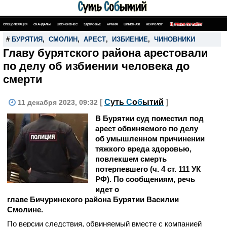
СПЕЦОПЕРАЦИЯ
СКАНДАЛЫ
ШОУ-БИЗНЕС
ЗДОРОВЬЕ
АРМИЯ
ШПИОНАЖ
НЕКРОЛОГ
ПОИСК ПО САЙТУ
#
БУРЯТИЯ
,
СМОЛИН
,
АРЕСТ
,
ИЗБИЕНИЕ
,
ЧИНОВНИКИ
Главу бурятского района арестовали
по делу об избиении человека до
смерти
[
С
уть
С
о
б
ытий
]
11 декабря 2023, 09:32
В Бурятии суд поместил под
арест обвиняемого по делу
об умышленном причинении
тяжкого вреда здоровью,
повлекшем смерть
потерпевшего (ч. 4 ст. 111 УК
РФ). По сообщениям, речь
идет о
главе
Бичуринского
района Бурятии Василии
Смолине.
По версии следствия, обвиняемый вместе с компанией