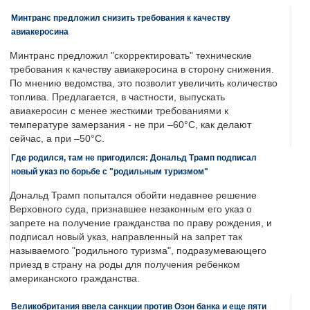
Минтранс предложил снизить требования к качеству
авиакеросина
Минтранс предложил "скорректировать" технические
требования к качеству авиакеросина в сторону снижения.
По мнению ведомства, это позволит увеличить количество
топлива. Предлагается, в частности, выпускать
авиакеросин с менее жесткими требованиями к
температуре замерзания - не при –60°C, как делают
сейчас, а при –50°C.
Где родился, там не пригодился: Дональд Трамп подписал
новый указ по борьбе с "родильным туризмом"
Дональд Трамп попытался обойти недавнее решение
Верховного суда, признавшее незаконным его указ о
запрете на получение гражданства по праву рождения, и
подписал новый указ, направленный на запрет так
называемого "родильного туризма", подразумевающего
приезд в страну на роды для получения ребенком
американского гражданства.
Великобритания ввела санкции против Озон банка и еще пяти