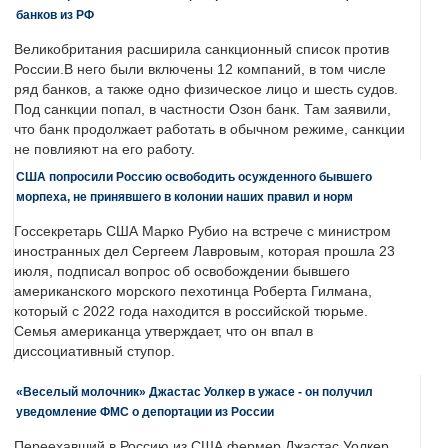
банков из РФ
Великобритания расширила санкционный список против
России.В него были включены 12 компаний, в том числе
ряд банков, а также одно физическое лицо и шесть судов.
Под санкции попал, в частности Озон банк. Там заявили,
что банк продолжает работать в обычном режиме, санкции
не повлияют на его работу.
США попросили Россию освободить осужденного бывшего
морпеха, не принявшего в колонии наших правил и норм
Госсекретарь США Марко Рубио на встрече с министром
иностранных дел Сергеем Лавровым, которая прошла 23
июля, подписал вопрос об освобождении бывшего
американского морского пехотинца Роберта Гилмана,
который с 2022 года находится в российской тюрьме.
Семья американца утверждает, что он впал в
диссоциативный ступор.
«Веселый молочник» Джастас Уолкер в ужасе - он получил
уведомление ФМС о депортации из России
Переехавший в Россию из США фермер Джастас Уолкер,