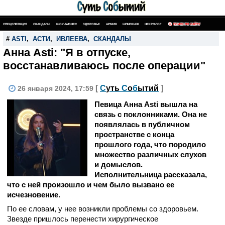
СПЕЦОПЕРАЦИЯ
СКАНДАЛЫ
ШОУ-БИЗНЕС
ЗДОРОВЬЕ
АРМИЯ
ШПИОНАЖ
НЕКРОЛОГ
ПОИСК ПО САЙТУ
#
ASTI
,
АСТИ
,
ИВЛЕЕВА
,
СКАНДАЛЫ
Анна Asti: "Я в отпуске,
восстанавливаюсь после операции"
[
С
уть
С
о
б
ытий
]
26 января 2024, 17:59
Певица Анна Asti вышла на
связь с поклонниками. Она не
появлялась в публичном
пространстве с конца
прошлого года, что породило
множество различных слухов
и домыслов.
Исполнительница рассказала,
что с ней произошло и чем было вызвано ее
исчезновение.
По ее словам, у нее возникли проблемы со здоровьем.
Звезде пришлось перенести хирургическое