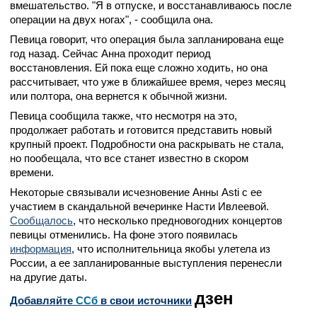
вмешательство. "Я в отпуске, и восстанавливаюсь после
операции на двух ногах", - сообщила она.
Певица говорит, что операция была запланирована еще
год назад. Сейчас Анна проходит период
восстановления. Ей пока еще сложно ходить, но она
рассчитывает, что уже в ближайшее время, через месяц
или полтора, она вернется к обычной жизни.
Певица сообщила также, что несмотря на это,
продолжает работать и готовится представить новый
крупный проект. Подробности она раскрывать не стала,
но пообещала, что все станет известно в скором
времени.
Некоторые связывали исчезновение Анны Asti с ее
участием в скандальной вечеринке Насти Ивлеевой.
Сообщалось
, что несколько предновогодних концертов
певицы отменились. На фоне этого появилась
информация
, что исполнительница якобы улетела из
России, а ее запланированные выступления перенесли
на другие даты.
дзен
Добавляйте
CСб
в свои источники