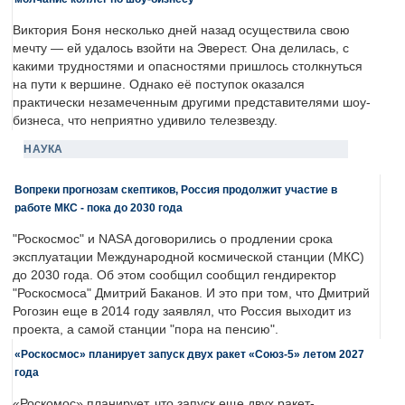
Виктория Боня несколько дней назад осуществила свою
мечту — ей удалось взойти на Эверест. Она делилась, с
какими трудностями и опасностями пришлось столкнуться
на пути к вершине. Однако её поступок оказался
практически незамеченным другими представителями шоу-
бизнеса, что неприятно удивило телезвезду.
НАУКА
Вопреки прогнозам скептиков, Россия продолжит участие в
работе МКС - пока до 2030 года
"Роскосмос" и NASA договорились о продлении срока
эксплуатации Международной космической станции (МКС)
до 2030 года. Об этом сообщил сообщил гендиректор
"Роскосмоса" Дмитрий Баканов. И это при том, что Дмитрий
Рогозин еще в 2014 году заявлял, что Россия выходит из
проекта, а самой станции "пора на пенсию".
«Роскосмос» планирует запуск двух ракет «Союз-5» летом 2027
года
«Роскомос» планирует, что запуск еще двух ракет-