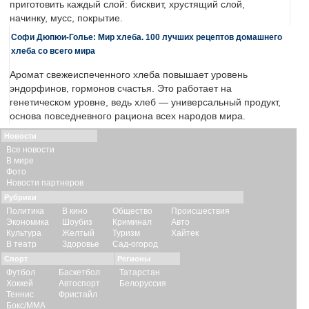
приготовить каждый слой: бисквит, хрустящий слой,
начинку, мусс, покрытие.
Софи Дюпюи-Голье: Мир хлеба. 100 лучших рецептов домашнего
хлеба со всего мира
Аромат свежеиспеченного хлеба повышает уровень
эндорфинов, гормонов счастья. Это работает на
генетическом уровне, ведь хлеб — универсальный продукт,
основа повседневного рациона всех народов мира.
Новости
Все новости
В мире
Фото
Новости партнеров
Рубрики
Политика
В кино
Общество
Происшествия
Экономика
Шоубиз
Криминал
Авто
Культура
Желтый
Туризм
Хайтек
В театр
Здоровье
Сад-огород
Спорт
Регионы
Футбол
Баскетбол
Татарстан
Хоккей
Автоспорт
Белоруссия
Теннис
Фристайл
Бокс/ММА