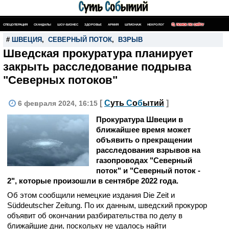
СПЕЦОПЕРАЦИЯ
СКАНДАЛЫ
ШОУ-БИЗНЕС
ЗДОРОВЬЕ
АРМИЯ
ШПИОНАЖ
НЕКРОЛОГ
ПОИСК ПО САЙТУ
#
ШВЕЦИЯ
,
СЕВЕРНЫЙ ПОТОК
,
ВЗРЫВ
Шведская прокуратура планирует
закрыть расследование подрыва
"Северных потоков"
[
С
уть
С
о
б
ытий
]
6 февраля 2024, 16:15
Прокуратура Швеции в
ближайшее время может
объявить о прекращении
расследования взрывов на
газопроводах "Северный
поток" и "Северный поток -
2", которые произошли в сентябре 2022 года.
Об этом сообщили немецкие издания Die Zeit и
Süddeutscher Zeitung. По их данным, шведский прокурор
объявит об окончании разбирательства по делу в
ближайшие дни, поскольку не удалось найти