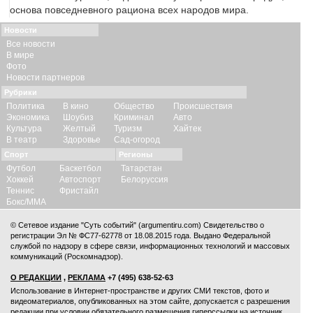
основа повседневного рациона всех народов мира.
Новости
Все новости
В мире
Фото
Новости партнеров
Рубрики
Политика
В кино
Общество
Происшествия
Экономика
Шоубиз
Криминал
Авто
Культура
Желтый
Туризм
Хайтек
В театр
Здоровье
Сад-огород
Спорт
Регионы
Футбол
Баскетбол
Татарстан
Хоккей
Автоспорт
Белоруссия
Теннис
Фристайл
Бокс/ММА
© Сетевое издание "Суть событий" (argumentiru.com) Свидетельство о
регистрации Эл № ФС77-62778 от 18.08.2015 года. Выдано Федеральной
службой по надзору в сфере связи, информационных технологий и массовых
коммуникаций (Роскомнадзор).
О РЕДАКЦИИ
,
РЕКЛАМА
+7 (495) 638-52-63
Использование в Интернет-пространстве и других СМИ текстов, фото и
видеоматериалов, опубликованных на этом сайте, допускается с
разрешения
редакции
при условии обязательного размещения гиперссылки на источник