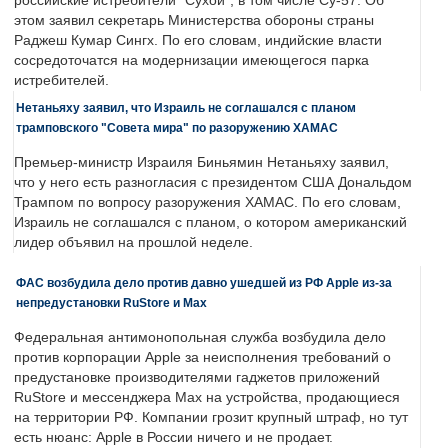
российские истребители "Сухой", в том числе Су-57. Об
этом заявил секретарь Министерства обороны страны
Раджеш Кумар Сингх. По его словам, индийские власти
сосредоточатся на модернизации имеющегося парка
истребителей.
Нетаньяху заявил, что Израиль не соглашался с планом
трамповского "Совета мира" по разоружению ХАМАС
Премьер-министр Израиля Биньямин Нетаньяху заявил,
что у него есть разногласия с президентом США Дональдом
Трампом по вопросу разоружения ХАМАС. По его словам,
Израиль не соглашался с планом, о котором американский
лидер объявил на прошлой неделе.
ФАС возбудила дело против давно ушедшей из РФ Apple из-за
непредустановки RuStore и Max
Федеральная антимонопольная служба возбудила дело
против корпорации Apple за неисполнения требований о
предустановке производителями гаджетов приложений
RuStore и мессенджера Max на устройства, продающиеся
на территории РФ. Компании грозит крупный штраф, но тут
есть нюанс: Apple в России ничего и не продает.