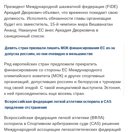
Президент Международной шахматной федерации (FIDE)
Аркадий Дворкович объявил, что временно покидает свою
должность. Исполнять обязанности главы организации
будет его заместитель, 15-й чемпион мира Вишванатан
Ананд. Накануне ЕС внес Аркадия Дворковича в
санкционный список.
Девять стран призвали лишить МОК финансирования ЕС из-за
допуска россиян, но они очевидно в меньшинстве
Ряд европейских стран предложили прекратить
финансирование со стороны ЕС Международного
олимпийского комитета (МОК) и других спортивных
организаций, допустивших россиян и белорусов к турнирам
под своей эгидой. С такой инициативой выступила Эстония,
к ней присоединились еще восемь стран.
Всероссийская федерация легкой атлетики оспорила в CAS
продление отстранения
Всероссийская федерация легкой атлетики (ВФЛА)
оспорила в Спортивном арбитражном суде (CAS) решение
Международной ассоциации легкоатлетических федераций