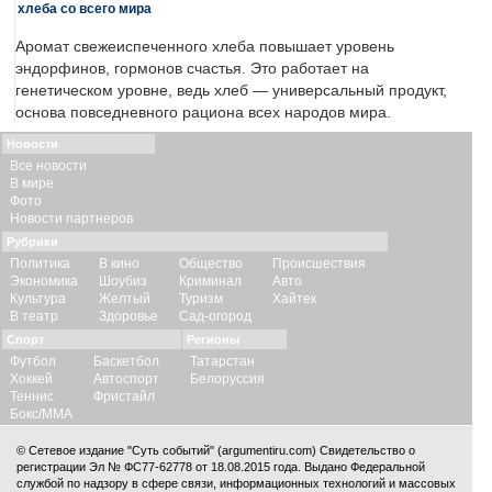
хлеба со всего мира
Аромат свежеиспеченного хлеба повышает уровень
эндорфинов, гормонов счастья. Это работает на
генетическом уровне, ведь хлеб — универсальный продукт,
основа повседневного рациона всех народов мира.
Новости
Все новости
В мире
Фото
Новости партнеров
Рубрики
Политика
В кино
Общество
Происшествия
Экономика
Шоубиз
Криминал
Авто
Культура
Желтый
Туризм
Хайтек
В театр
Здоровье
Сад-огород
Спорт
Регионы
Футбол
Баскетбол
Татарстан
Хоккей
Автоспорт
Белоруссия
Теннис
Фристайл
Бокс/ММА
© Сетевое издание "Суть событий" (argumentiru.com) Свидетельство о
регистрации Эл № ФС77-62778 от 18.08.2015 года. Выдано Федеральной
службой по надзору в сфере связи, информационных технологий и массовых