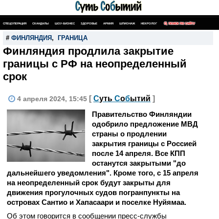
СПЕЦОПЕРАЦИЯ
СКАНДАЛЫ
ШОУ-БИЗНЕС
ЗДОРОВЬЕ
АРМИЯ
ШПИОНАЖ
НЕКРОЛОГ
ПОИСК ПО САЙТУ
#
ФИНЛЯНДИЯ
,
ГРАНИЦА
Финляндия продлила закрытие
границы с РФ на неопределенный
срок
[
С
уть
С
о
б
ытий
]
4 апреля 2024, 15:45
Правительство Финляндии
одобрило предложение МВД
страны о продлении
закрытия границы с Россией
после 14 апреля. Все КПП
останутся закрытыми "до
дальнейшего уведомления". Кроме того, с 15 апреля
на неопределенный срок будут закрыты для
движения прогулочных судов погранпункты на
островах Сантио и Хапасаари и поселке Нуйямаа.
Об этом говорится в сообщении пресс-службы