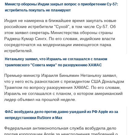
Министр обороны Индии закрыл вопрос о приобретении Су-57:
истребитель покупать не планируют
Индия не намерена в ближайшее время закупать новые
российские истребители "Сухой", в том числе Су-57. Об
этом заявил секретарь Министерства обороны страны
Раджеш Кумар Сингх. По его словам, индийские власти
сосредоточатся на модернизации имеющегося парка
истребителей.
Нетаньяху заявил, что Израиль не соглашался с планом
трамповского "Совета мира" по разоружению ХАМАС
Премьер-министр Израиля Биньямин Нетаньяху заявил,
что у него есть разногласия с президентом США Дональдом
Трампом по вопросу разоружения ХАМАС. По его словам,
Израиль не соглашался с планом, о котором американский
лидер объявил на прошлой неделе.
ФАС возбудила дело против давно ушедшей из РФ Apple из-за
непредустановки RuStore и Max
Федеральная антимонопольная служба возбудила дело
против корпорации Apple за неисполнения требований о